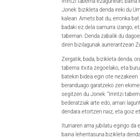
Irrintzi taberna ezagunean, baina 
Jonek: bizikleta denda ireki du Ur
kalean. Amets bat du, erronka bat
badaki ez dela samurra izango, et
tabernan. Denda zabalik du dagoen
diren bizilagunak aurrerantzean Zu
Zergatik, bada, bizikleta denda, 
taberna itxita zegoelako, eta buru
batekin bidea egin ote nezakeen. M
beranduago garatzeko zen ekimen 
segitzen du Jonek: “Irrintzi taber
bederatziak arte edo, amari lagu
dendara etortzen naiz, eta goiz e
Iturriaren ama jubilatu egingo da e
baina lehentasuna bizikleta denda