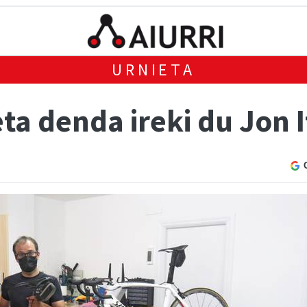
URNIETA
eta denda ireki du Jon 