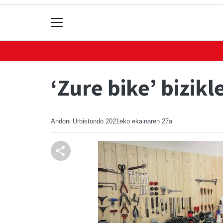
‘Zure bike’ bizikl
Andoni Urbistondo
2021eko ekainaren 27a