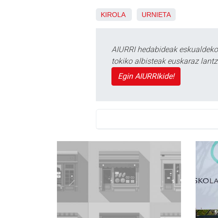
KIROLA
URNIETA
AIURRI hedabideak eskualdeko n
tokiko albisteak euskaraz lan
Egin AIURRIkide!