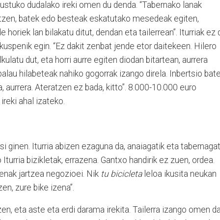
a gustuko dudalako ireki omen du denda. “Tabernako lanak
intzen, batek edo besteak eskatutako mesedeak egiten,
oriek lan bilakatu ditut, dendan eta tailerrean”. Iturriak ez 
spenik egin. “Ez dakit zenbat jende etor daitekeen. Hilero
latu dut, eta horri aurre egiten diodan bitartean, aurrera
zpalau hilabeteak nahiko gogorrak izango direla. Inbertsio bat
aurrera. Ateratzen ez bada, kitto”. 8.000-10.000 euro
ireki ahal izateko.
i ginen. Iturria abizen ezaguna da, anaiagatik eta tabernagat
Iturria bizikletak, errazena. Gantxo handirik ez zuen, ordea.
enak jartzea negozioei. Nik
tu bicicleta
leloa ikusita neukan
en, zure bike izena”.
en, eta aste eta erdi darama irekita. Tailerra izango omen d