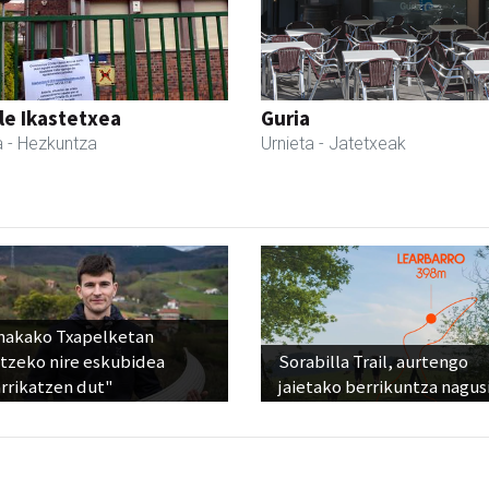
le Ikastetxea
Guria
a
- Hezkuntza
Urnieta
- Jatetxeak
nakako Txapelketan
atzeko nire eskubidea
Sorabilla Trail, aurtengo
rrikatzen dut"
jaietako berrikuntza nagus