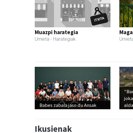
Muazpi harategia
Maga
Urnieta
- Harategiak
Urniet
"Ba
jok
Babes zabala jaso du Ansak
alda
Ikusienak