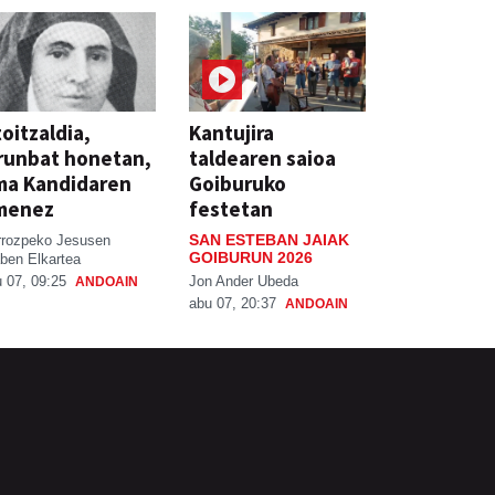
oitzaldia,
Kantujira
runbat honetan,
taldearen saioa
ma Kandidaren
Goiburuko
menez
festetan
SAN ESTEBAN JAIAK
rrozpeko Jesusen
GOIBURUN 2026
ben Elkartea
Jon Ander Ubeda
 07, 09:25
ANDOAIN
abu 07, 20:37
ANDOAIN