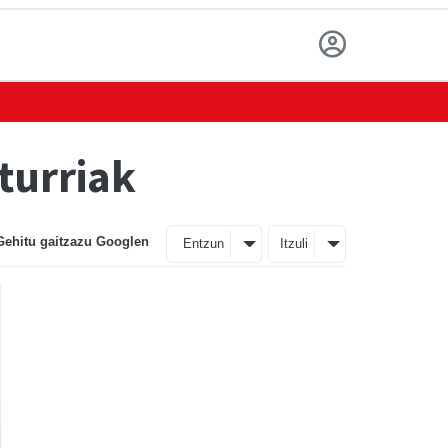
Iturriak
Gehitu gaitzazu Googlen
Entzun
Itzuli