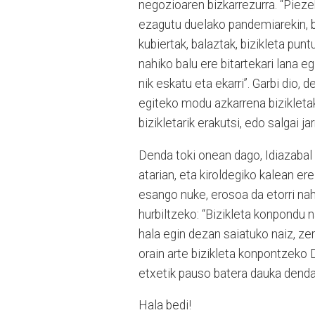
negozioaren bizkarrezurra. “Piezek
ezagutu duelako pandemiarekin, ba
kubiertak, balaztak, bizikleta punt
nahiko balu ere bitartekari lana 
nik eskatu eta ekarri”. Garbi dio,
egiteko modu azkarrena bizikletak 
bizikletarik erakutsi, edo salgai jarr
Denda toki onean dago, Idiazabal 
atarian, eta kiroldegiko kalean e
esango nuke, erosoa da etorri nahi
hurbiltzeko: “Bizikleta konpondu 
hala egin dezan saiatuko naiz, ze
orain arte bizikleta konpontzeko 
etxetik pauso batera dauka denda
Hala bedi!