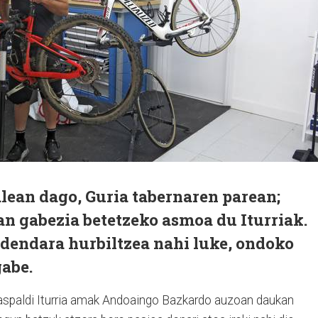
lean dago, Guria tabernaren parean;
n gabezia betetzeko asmoa du Iturriak.
 dendara hurbiltzea nahi luke, ondoko
gabe.
l aspaldi Iturria amak Andoaingo Bazkardo auzoan daukan