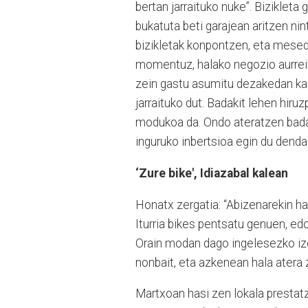
bertan jarraituko nuke”. Biziklet
bukatuta beti garajean aritzen n
bizikletak konpontzen, eta mesede h
momentuz, halako negozio aurreiku
zein gastu asumitu dezakedan kalku
jarraituko dut. Badakit lehen hiru
modukoa da. Ondo ateratzen bada, 
inguruko inbertsioa egin du denda 
‘Zure bike', Idiazabal kalean
Honatx zergatia: “Abizenarekin has
Iturria bikes pentsatu genuen, edo 
Orain modan dago ingelesezko iz
nonbait, eta azkenean hala atera z
Martxoan hasi zen lokala prestatz