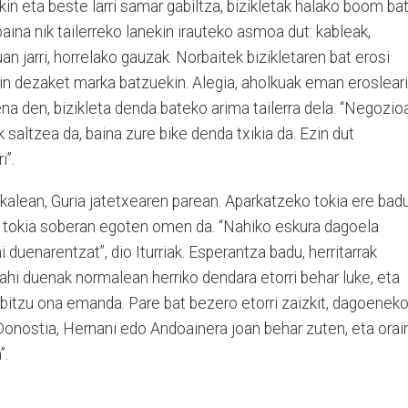
in eta beste larri samar gabiltza, bizikletak halako boom ba
ina nik tailerreko lanekin irauteko asmoa dut: kableak,
uan jarri, horrelako gauzak. Norbaitek bizikletaren bat erosi
egin dezaket marka batzuekin. Alegia, aholkuak eman erosleari
 dena den, bizikleta denda bateko arima tailerra dela. “Negozio
saltzea da, baina zure bike denda txikia da. Ezin dut
i”.
kalean, Guria jatetxearen parean. Aparkatzeko tokia ere bad
re tokia soberan egoten omen da. “Nahiko eskura dagoela
 duenarentzat”, dio Iturriak. Esperantza badu, herritarrak
nahi duenak normalean herriko dendara etorri behar luke, eta
rbitzu ona emanda. Pare bat bezero etorri zaizkit, dagoeneko
Donostia, Hernani edo Andoainera joan behar zuten, eta orai
”.