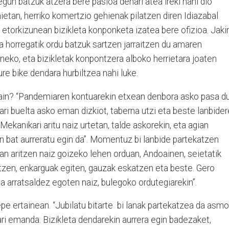
egun batzuk atzera bere pasioa denari atea ireki nahi dio
nietan, herriko komertzio gehienak pilatzen diren Idiazabal
: etorkizunean bizikleta konponketa izatea bere ofizioa. Jaki
a horregatik ordu batzuk sartzen jarraitzen du amaren
eko, eta bizikletak konpontzera alboko herrietara joaten
re bike dendara hurbiltzea nahi luke.
orain? “Pandemiaren kontuarekin etxean denbora asko pasa du
ari buelta asko eman dizkiot, taberna utzi eta beste lanbide
ekanikari aritu naiz urtetan, talde askorekin, eta agian
bat aurreratu egin da”. Momentuz bi lanbide partekatzen
nan aritzen naiz goizeko lehen orduan, Andoainen, seietatik
ntzen, enkarguak egiten, gauzak eskatzen eta beste. Gero
ta arratsaldez egoten naiz, bulegoko ordutegiarekin”.
pe ertainean. “Jubilatu bitarte
bi lanak partekatzea da asmo
ri emanda. Bizikleta dendarekin aurrera egin badezaket,