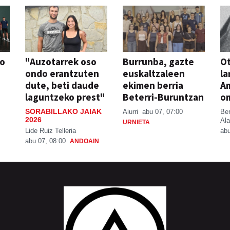
so
"Auzotarrek oso
Burrunba, gazte
Ot
ondo erantzuten
euskaltzaleen
la
dute, beti daude
ekimen berria
A
laguntzeko prest"
Beterri-Buruntzan
o
SORABILLAKO JAIAK
Aiurri
abu 07, 07:00
Be
2026
Ala
URNIETA
Lide Ruiz Telleria
abu
abu 07, 08:00
ANDOAIN