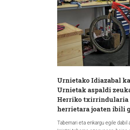
Urnietako Idiazabal ka
Urnietak aspaldi zeuka
Herriko txirrindularia
herrietara joaten ibili 
Tabernari eta enkargu egile dabi