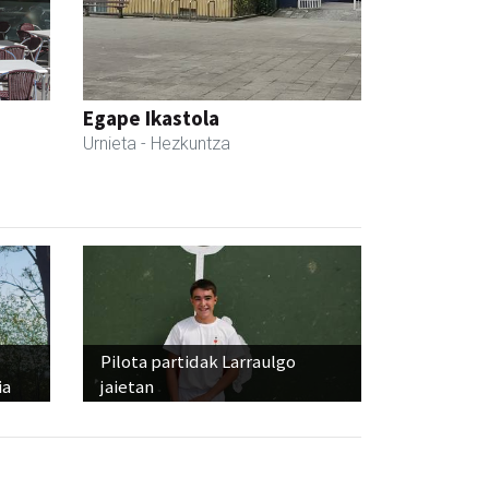
Egape Ikastola
Urnieta
- Hezkuntza
Pilota partidak Larraulgo
ia
jaietan