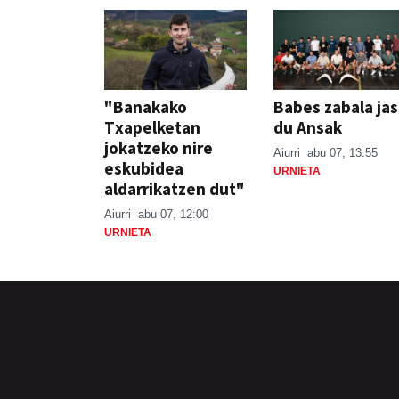
"Banakako
Babes zabala ja
Txapelketan
du Ansak
jokatzeko nire
Aiurri
abu 07, 13:55
eskubidea
URNIETA
aldarrikatzen dut"
Aiurri
abu 07, 12:00
URNIETA