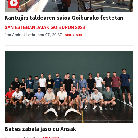
Kantujira taldearen saioa Goiburuko festetan
SAN ESTEBAN JAIAK GOIBURUN 2026
Jon Ander Ubeda
abu 07, 20:37
ANDOAIN
Babes zabala jaso du Ansak