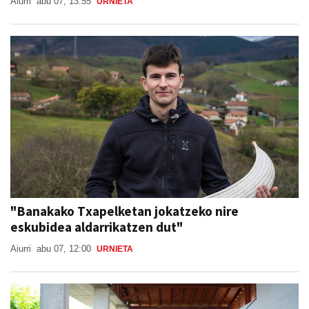
Aiurri
abu 07, 13:55
URNIETA
"Banakako Txapelketan jokatzeko nire
eskubidea aldarrikatzen dut"
Aiurri
abu 07, 12:00
URNIETA