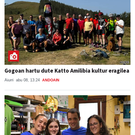
Gogoan hartu dute Katto Amilibia kultur eragilea
Aiurri
abu 08, 13:24
ANDOAIN