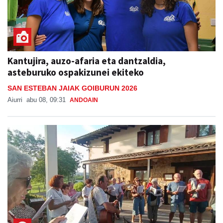
Kantujira, auzo-afaria eta dantzaldia,
asteburuko ospakizunei ekiteko
SAN ESTEBAN JAIAK GOIBURUN 2026
Aiurri
abu 08, 09:31
ANDOAIN