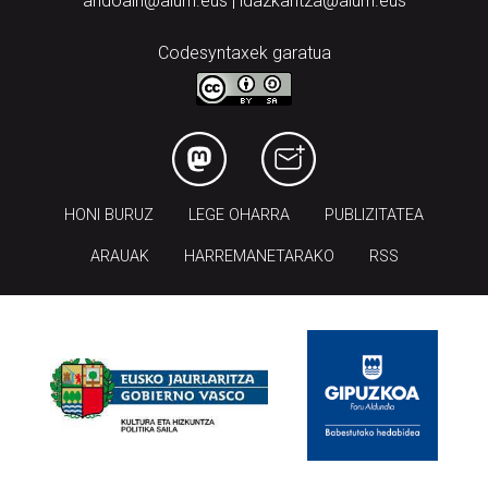
andoain@aiurri.eus | idazkaritza@aiurri.eus
Codesyntaxek garatua
HONI BURUZ
LEGE OHARRA
PUBLIZITATEA
ARAUAK
HARREMANETARAKO
RSS