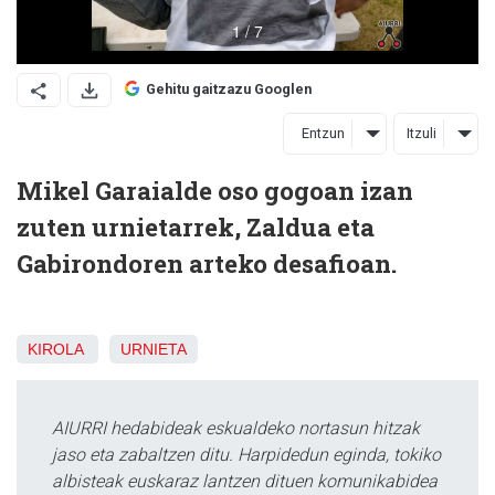
Gehitu gaitzazu Googlen
Entzun
Itzuli
Mikel Garaialde oso gogoan izan
zuten urnietarrek, Zaldua eta
Gabirondoren arteko desafioan.
KIROLA
URNIETA
AIURRI hedabideak eskualdeko nortasun hitzak
jaso eta zabaltzen ditu. Harpidedun eginda, tokiko
albisteak euskaraz lantzen dituen komunikabidea