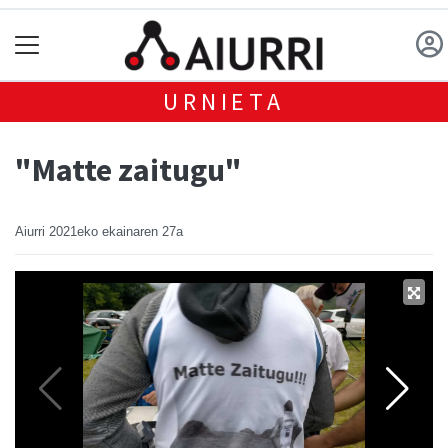
URNIETA
"Matte zaitugu"
Aiurri
2021eko ekainaren 27a