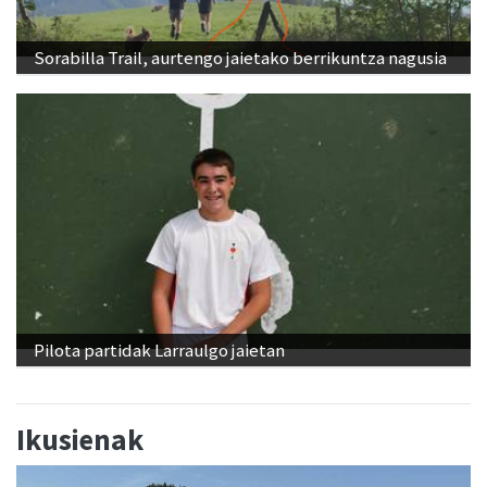
Sorabilla Trail, aurtengo jaietako berrikuntza nagusia
Pilota partidak Larraulgo jaietan
Ikusienak