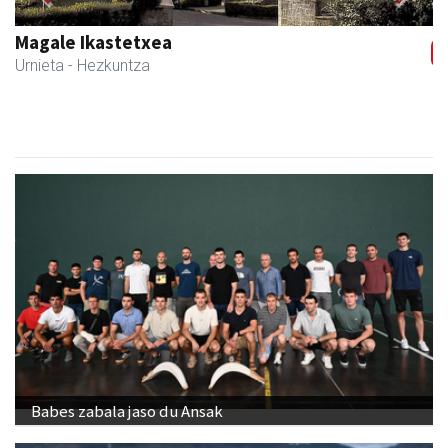
Previous
Next
Urnietako AEK euskaltegia
Urnieta
- Euskaltegiak
Babes zabala jaso du Ansak