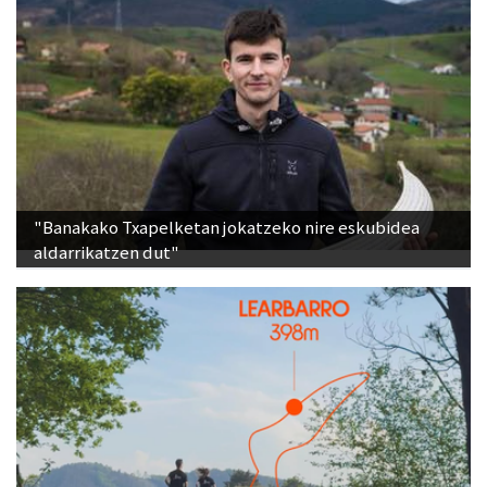
"Banakako Txapelketan jokatzeko nire eskubidea
aldarrikatzen dut"