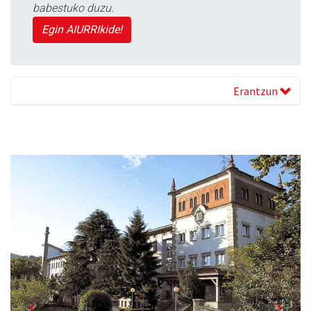
babestuko duzu.
Egin AIURRIkide!
Erantzun