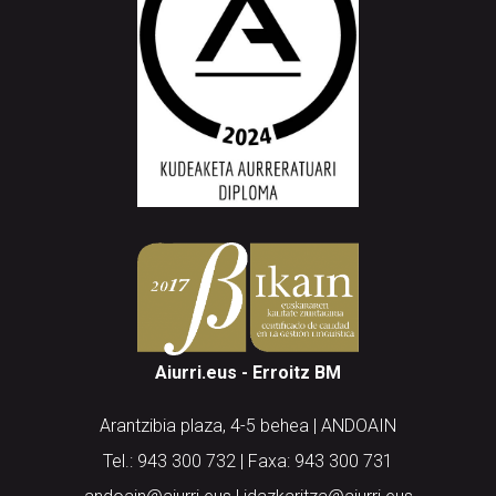
Aiurri.eus - Erroitz BM
Arantzibia plaza, 4-5 behea | ANDOAIN
Tel.: 943 300 732 | Faxa: 943 300 731