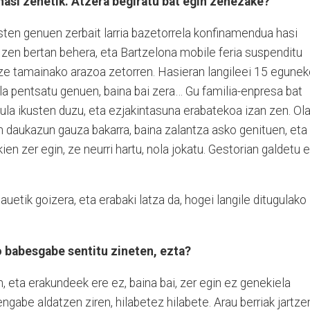
hasi zenetik. Atzera begiratu bat egin zenezake?
sten genuen zerbait larria bazetorrela konfinamendua hasi
 zen bertan behera, eta Bartzelona mobile feria suspenditu
 tamainako arazoa zetorren. Hasieran langileei 15 egunek
 pentsatu genuen, baina bai zera… Gu familia-enpresa bat
zula ikusten duzu, eta ezjakintasuna erabatekoa izan zen. Ol
n daukazun gauza bakarra, baina zalantza asko genituen, eta
ien zer egin, ze neurri hartu, nola jokatu. Gestorian galdetu 
uetik goizera, eta erabaki latza da, hogei langile ditugulako
 babesgabe sentitu zineten, ezta?
, eta erakundeek ere ez, baina bai, zer egin ez genekiela
ngabe aldatzen ziren, hilabetez hilabete. Arau berriak jartze