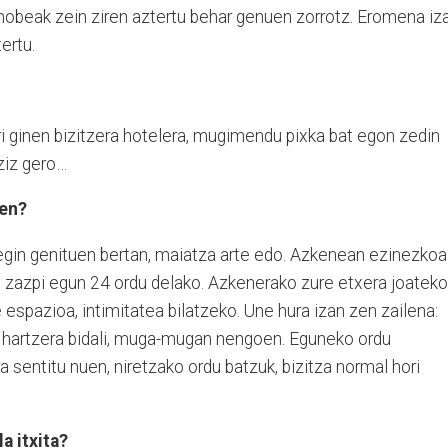
hobeak zein ziren aztertu behar genuen zorrotz. Eromena iz
ertu.
rri ginen bizitzera hotelera, mugimendu pixka bat egon zedin
ziz gero…
zen?
e egin genituen bertan, maiatza arte edo. Azkenean ezinezkoa
 zazpi egun 24 ordu delako. Azkenerako zure etxera joateko
e espazioa, intimitatea bilatzeko. Une hura izan zen zailena:
 hartzera bidali, muga-mugan nengoen. Eguneko ordu
 sentitu nuen, niretzako ordu batzuk, bizitza normal hori
a itxita?