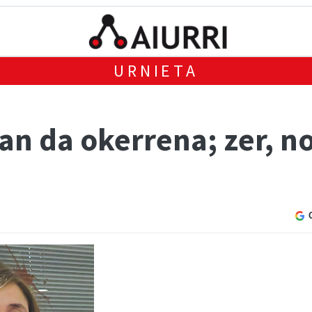
URNIETA
an da okerrena; zer, no