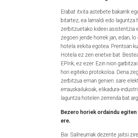
Erabat itxita astebete bakarrik eg
bitartez, ea larrialdi edo laguntz
zerbitzuetako kideei asistentzia 
zegoen jende horrek jan, edan, l
hotela irekita egotea. Prentsan ku
Hotela ez zen erietxe bat. Beste
EPIrik, ez ezer. Ezin nion garbitz
hori egiteko protokoloa. Dena zego
zerbitzua eman genien: sare elekt
errauskailukoak, elikadura-industri
laguntza hotelen zerrenda bat arg
Bezero horiek ordaindu egiten 
ere.
Bai. Salneurriak dezente jaitsi zi