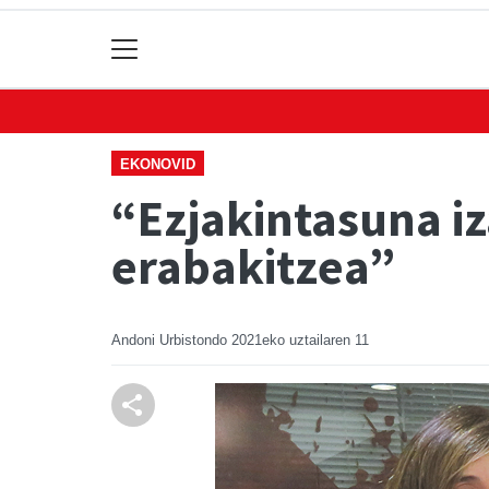
EKONOVID
“Ezjakintasuna iz
erabakitzea”
Andoni Urbistondo
2021eko uztailaren 11