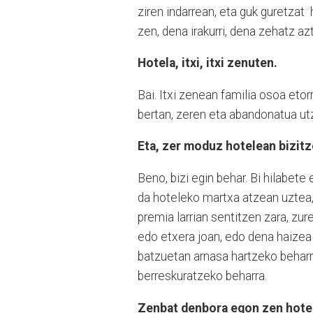
ziren indarrean, eta guk guretzat
zen, dena irakurri, dena zehatz azt
Hotela, itxi, itxi zenuten.
Bai. Itxi zenean familia osoa eto
bertan, zeren eta abandonatua ut
Eta, zer moduz hotelean bizit
Beno, bizi egin behar. Bi hilabet
da hoteleko martxa atzean uztea,
premia larrian sentitzen zara, zur
edo etxera joan, edo dena haizea
batzuetan arnasa hartzeko beharra
berreskuratzeko beharra.
Zenbat denbora egon zen hotel