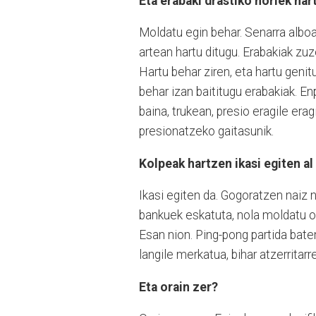
Eta erabaki drastiko horiek ha
Moldatu egin behar. Senarra alboa
artean hartu ditugu. Erabakiak zu
Hartu behar ziren, eta hartu genit
behar izan baititugu erabakiak. E
baina, trukean, presio eragile era
presionatzeko gaitasunik.
Kolpeak hartzen ikasi egiten al
Ikasi egiten da. Gogoratzen naiz 
bankuek eskatuta, nola moldatu o
Esan nion. Ping-pong partida baten
langile merkatua, bihar atzerritarr
Eta orain zer?