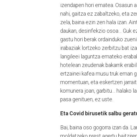
izendapen hori ematea. Osasun alo
nahi, gaitza ez zabaltzeko, eta 
zela, baina ezin zen hala izan. Ai
daukan, desinfekzio osoa… Guk ez
gastu hori berak ordainduko zuen
irabaziak lortzeko zerbitzu bat i
langileei laguntza emateko eraba
hotelean zeudenak bakarrik erabil
ertzainei kafea musu truk eman ge
momentuan, eta eskertzen jarraitz
komunera joan, garbitu… halako la
pasa genituen, ez uste.
Eta Covid birusetik salbu gerat
Bai, baina oso gogorra izan da. L
moldatzeko prest agertu baitzire