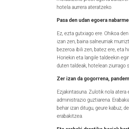
hotela aurrera ateratzeko.
Pasa den udan egoera nabarmen
Ez, ezta gutxiago ere. Ohikoa de
izan zen, baina salneurriak murri
bezeroa ibili zen, batez ere, eta
Horiekin eta langile taldeekin egi
duten taldeak, hotelean ziurrago 
Zer izan da gogorrena, pandem
Ezjakintasuna. Zulotik nola atera 
administrazio guztiarena. Erabakia
behar izan ditugu, geure kabuz, d
erabakitzea.