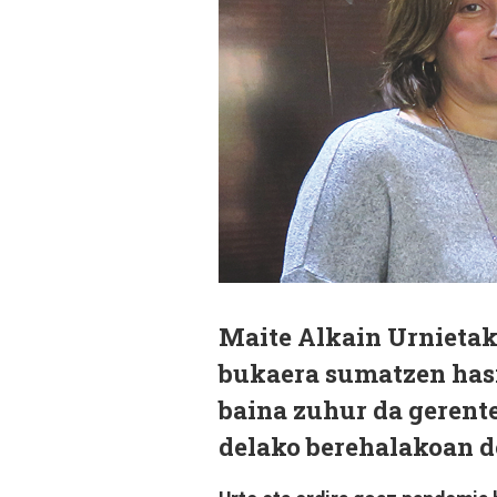
Maite Alkain Urnietak
bukaera sumatzen hasia
baina zuhur da gerente
delako berehalakoan d