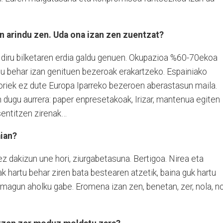
 arindu zen. Uda ona izan zen zuentzat?
n diru bilketaren erdia galdu genuen. Okupazioa %60-70ekoa
ztu behar izan genituen bezeroak erakartzeko. Espainiako
 horiek ez dute Europa Iparreko bezeroen aberastasun maila.
n dugu aurrera: paper enpresetakoak, Irizar, mantenua egiten
sentitzen zirenak…
ian?
ez dakizun une hori, ziurgabetasuna. Bertigoa. Nirea eta
k hartu behar ziren bata bestearen atzetik, baina guk hartu
emagun aholku gabe. Eromena izan zen, benetan, zer, nola, n