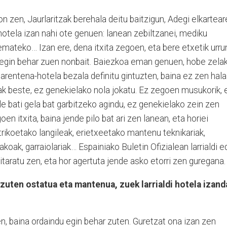
on zen, Jaurlaritzak berehala deitu baitzigun, Adegi elkartea
a hotela izan nahi ote genuen: lanean zebiltzanei, mediku
emateko… Izan ere, dena itxita zegoen, eta bere etxetik urru
o egin behar zuen nonbait. Baiezkoa eman genuen, hobe zela
arentena-hotela bezala definitu gintuzten, baina ez zen hala
ak beste, ez genekielako nola jokatu. Ez zegoen musukorik, 
aile bati gela bat garbitzeko agindu, ez genekielako zein zen
en itxita, baina jende pilo bat ari zen lanean, eta horiei
rikoetako langileak, erietxeetako mantenu teknikariak,
akoak, garraiolariak… Espainiako Buletin Ofizialean larrialdi e
itaratu zen, eta hor agertuta jende asko etorri zen guregana.
zuten ostatua eta mantenua, zuek larrialdi hotela izand
ren, baina ordaindu egin behar zuten. Guretzat ona izan zen