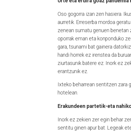
Urte eta erdira goaz pandemia 
Oso gogorra izan zen hasiera. Iku
aurretik. Erreserba mordoa geratu
zenean sumatu genuen benetan ze
oporrak eman eta konponduko zela
gara, tsunami bat gainera datorki
handi horrek ez irenstea da burua
ziurtasunik batere ez. Inork ez zek
erantzunik ez.
Ixteko beharrean sentitzen zara ga
hotelean.
Erakundeen partetik-eta nahiko
Inork ez zekien zer egin behar zen
sentitu ginen apur bat. Legeak ete