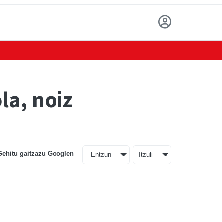
la, noiz
Gehitu gaitzazu Googlen
Entzun
Itzuli