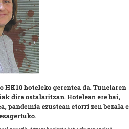
o HK10 hoteleko gerentea da. Tunelaren
k dira ostalaritzan. Hotelean ere bai,
a, pandemia ezustean etorri zen bezala e
esagertuko.