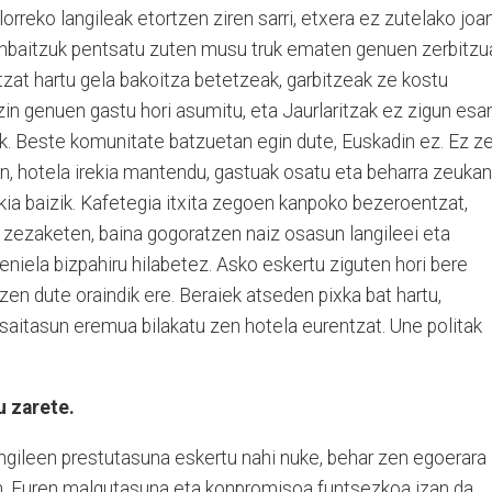
rreko langileak etortzen ziren sarri, etxera ez zutelako joa
zenbaitzuk pentsatu zuten musu truk ematen genuen zerbitzu
ntzat hartu gela bakoitza betetzeak, garbitzeak ze kostu
in genuen gastu hori asumitu, eta Jaurlaritzak ez zigun esa
ik. Beste komunitate batzuetan egin dute, Euskadin ez. Ez z
zan, hotela irekia mantendu, gastuak osatu eta beharra zeukan
kia baizik. Kafetegia itxita zegoen kanpoko bezeroentzat,
 zezaketen, baina gogoratzen naiz osasun langileei eta
niela bizpahiru hilabetez. Asko eskertu ziguten hori bere
en dute oraindik ere. Beraiek atseden pixka bat hartu,
saitasun eremua bilakatu zen hotela eurentzat. Une politak
u zarete.
angileen prestutasuna eskertu nahi nuke, behar zen egoerara
n. Euren malgutasuna eta konpromisoa funtsezkoa izan da