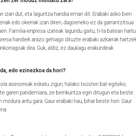
rtzen zer moduz moldatu zara?
n izan dut, eta laguntza handia eman dit. Erabaki asko bien
zenak edo okerrak izan diren, dagoeneko ez da garrantzitsua.
uen. Familia-enpresa izateak lagundu gaitu, ti-ta batean hartu
npresa handiek arazo gehiago dituzte erabaki azkarrak hartze
ginkorragoak dira. Guk, aldiz, ez daukagu erakundeak
 da, edo ezinezkoa da hori?
nola asesoreak eskatu zigun, halako txosten bat egiteko,
te garen pandemiara, ze berrikuntza egin ditugun eta beste.
 modura aritu gara. Gaur erabaki hau, bihar beste hori. Gaur
ena.