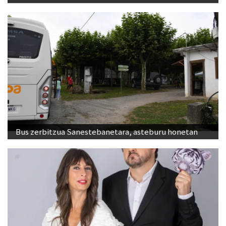
Bus zerbitzua Sanestebanetara, asteburu honetan