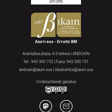
Aiurri.eus - Erroitz BM
Arantzibia plaza, 4-5 behea | ANDOAIN
Tel.: 943 300 732 | Faxa: 943 300 731
andoain@aiurri.eus | idazkaritza@aiurri.eus
Codesyntaxek garatua