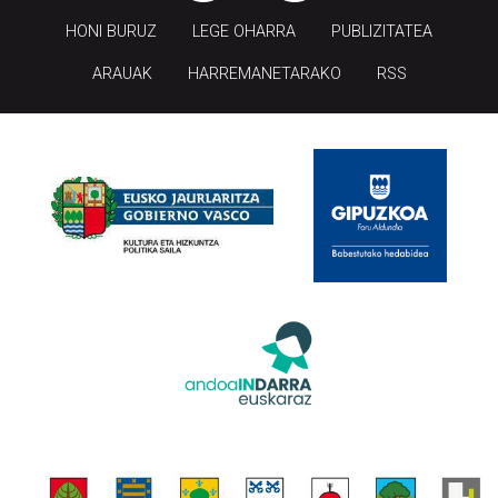
HONI BURUZ
LEGE OHARRA
PUBLIZITATEA
ARAUAK
HARREMANETARAKO
RSS