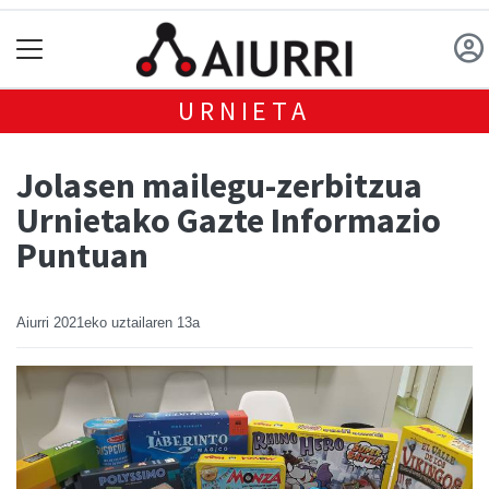
URNIETA
Jolasen mailegu-zerbitzua
Urnietako Gazte Informazio
Puntuan
Aiurri
2021eko uztailaren 13a