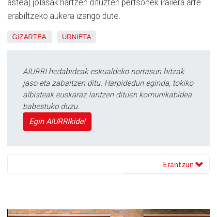
astea) jolasak hartzen dituzten pertsonek irailera arte
erabiltzeko aukera izango dute.
GIZARTEA
URNIETA
AIURRI hedabideak eskualdeko nortasun hitzak
jaso eta zabaltzen ditu. Harpidedun eginda, tokiko
albisteak euskaraz lantzen dituen komunikabidea
babestuko duzu.
Egin AIURRIkide!
Erantzun