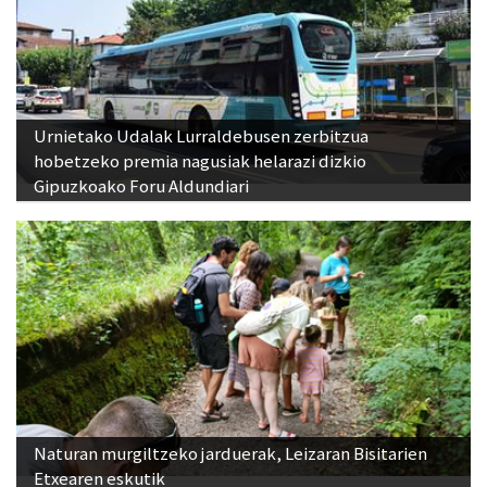
Urnietako Udalak Lurraldebusen zerbitzua
hobetzeko premia nagusiak helarazi dizkio
Gipuzkoako Foru Aldundiari
Naturan murgiltzeko jarduerak, Leizaran Bisitarien
Etxearen eskutik