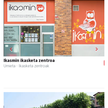
Previous
Next
Ikasmin ikasketa zentroa
Urnieta
- Ikasketa zentroak