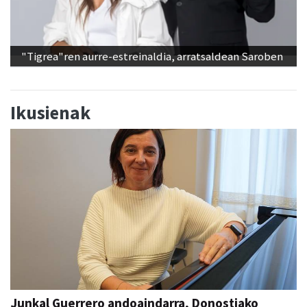
"Tigrea"ren aurre-estreinaldia, arratsaldean Saroben
Ikusienak
Junkal Guerrero andoaindarra, Donostiako