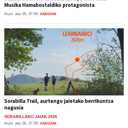
Musika Hamabostaldiko protagonista
Aiurri
abu 05, 07:00
ANDOAIN
Sorabilla Trail, aurtengo jaietako berrikuntza
nagusia
SORABILLAKO JAIAK 2026
Aiurri
abu 06, 07:00
ANDOAIN