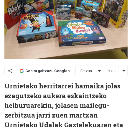
Entzun
Itzuli
Gehitu gaitzazu Googlen
Urnietako herritarrei hamaika jolas
ezagutzeko aukera eskaintzeko
helburuarekin, jolasen mailegu-
zerbitzua jarri zuen martxan
Urnietako Udalak Gaztelekuaren eta