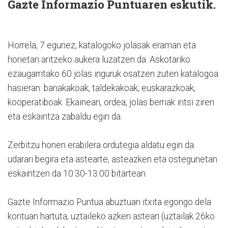
Gazte Informazio Puntuaren eskutik.
Horrela, 7 egunez, katalogoko jolasak eraman eta
horietan aritzeko aukera luzatzen da. Askotariko
ezaugarritako 60 jolas inguruk osatzen zuten katalogoa
hasieran: banakakoak, taldekakoak, euskarazkoak,
kooperatiboak. Ekainean, ordea, jolas berriak iritsi ziren
eta eskaintza zabaldu egin da.
Zerbitzu honen erabilera ordutegia aldatu egin da
udarari begira eta astearte, asteazken eta ostegunetan
eskaintzen da 10:30-13:00 bitartean.
Gazte Informazio Puntua abuztuan itxita egongo dela
kontuan hartuta, uztaileko azken astean (uztailak 26ko