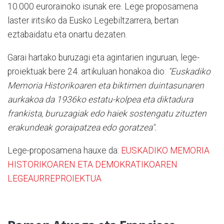
10.000 eurorainoko isunak ere. Lege proposamena
laster iritsiko da Eusko Legebiltzarrera, bertan
eztabaidatu eta onartu dezaten.
Garai hartako buruzagi eta agintarien inguruan, lege-
proiektuak bere 24. artikuluan honakoa dio:
"Euskadiko
Memoria Historikoaren eta biktimen duintasunaren
aurkakoa da 1936ko estatu-kolpea eta diktadura
frankista, buruzagiak edo haiek sostengatu zituzten
erakundeak goraipatzea edo goratzea".
Lege-proposamena hauxe da:
EUSKADIKO MEMORIA
HISTORIKOAREN ETA DEMOKRATIKOAREN
LEGEAURREPROIEKTUA