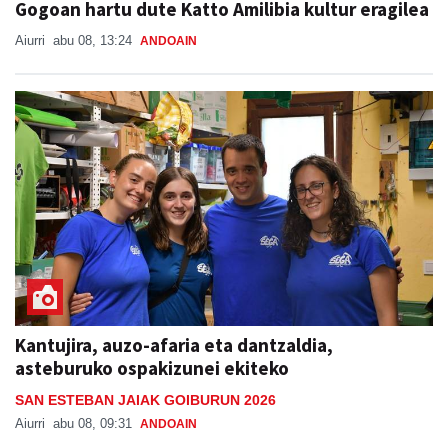
Gogoan hartu dute Katto Amilibia kultur eragilea
Aiurri
abu 08, 13:24
ANDOAIN
Kantujira, auzo-afaria eta dantzaldia,
asteburuko ospakizunei ekiteko
SAN ESTEBAN JAIAK GOIBURUN 2026
Aiurri
abu 08, 09:31
ANDOAIN