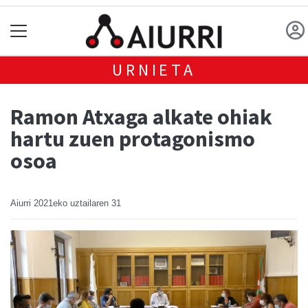
URNIETA
Ramon Atxaga alkate ohiak
hartu zuen protagonismo
osoa
Aiurri
2021eko uztailaren 31