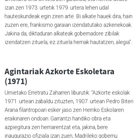
izan zen 1973. urtetik 1979. urtera lehen udal
hauteskundeak egin ziren arte. Bi alkate hauek dira, hain
zuzen ere, frankismo garaian izendatutako azkenekoak.
Jakina da, diktaduran alkateak gobernadore zibilak
izendatzen zituela, ez zituela herriak hautatzen, alegia”.
Agintariak Azkorte Eskoletara
(1971)
Urnietako Erretratu Zaharren liburutik: “Azkorte eskolak
1971. urtean zabaldu zituzten, 1907. urtean Pedro Biteri
Arana filantropoari esker jaso zen Herriko Eskolaren
eraikinaren ondoan. Garrantzi handiko obra eta
azpiegitura zen herriarentzat eta, jakina, bere
inaugurazio ofiziala izan zuen, Madrileko gobernu