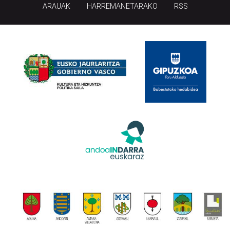
ARAUAK
HARREMANETARAKO
RSS