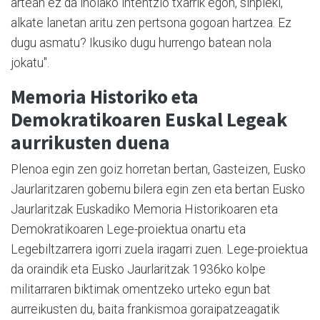
artean ez da inolako intentzio txarrik egon, sinpleki,
alkate lanetan aritu zen pertsona gogoan hartzea. Ez
dugu asmatu? Ikusiko dugu hurrengo batean nola
jokatu".
Memoria Historiko eta
Demokratikoaren Euskal Legeak
aurrikusten duena
Plenoa egin zen goiz horretan bertan, Gasteizen, Eusko
Jaurlaritzaren gobernu bilera egin zen eta bertan Eusko
Jaurlaritzak Euskadiko Memoria Historikoaren eta
Demokratikoaren Lege-proiektua onartu eta
Legebiltzarrera igorri zuela iragarri zuen. Lege-proiektua
da oraindik eta Eusko Jaurlaritzak 1936ko kolpe
militarraren biktimak omentzeko urteko egun bat
aurreikusten du, baita frankismoa goraipatzeagatik