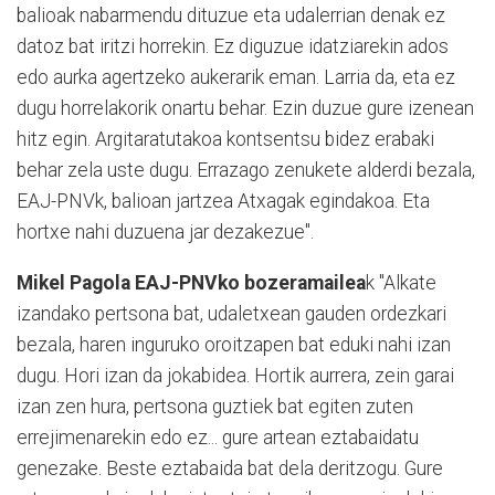
balioak nabarmendu dituzue eta udalerrian denak ez
datoz bat iritzi horrekin. Ez diguzue idatziarekin ados
edo aurka agertzeko aukerarik eman. Larria da, eta ez
dugu horrelakorik onartu behar. Ezin duzue gure izenean
hitz egin. Argitaratutakoa kontsentsu bidez erabaki
behar zela uste dugu. Errazago zenukete alderdi bezala,
EAJ-PNVk, balioan jartzea Atxagak egindakoa. Eta
hortxe nahi duzuena jar dezakezue".
Mikel Pagola EAJ-PNVko bozeramailea
k "Alkate
izandako pertsona bat, udaletxean gauden ordezkari
bezala, haren inguruko oroitzapen bat eduki nahi izan
dugu. Hori izan da jokabidea. Hortik aurrera, zein garai
izan zen hura, pertsona guztiek bat egiten zuten
errejimenarekin edo ez... gure artean eztabaidatu
genezake. Beste eztabaida bat dela deritzogu. Gure