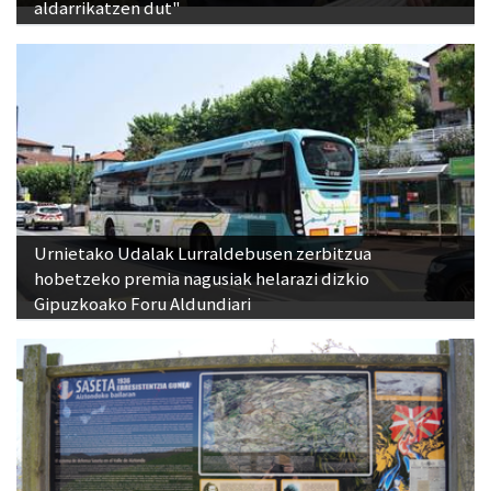
aldarrikatzen dut"
Urnietako Udalak Lurraldebusen zerbitzua
hobetzeko premia nagusiak helarazi dizkio
Gipuzkoako Foru Aldundiari