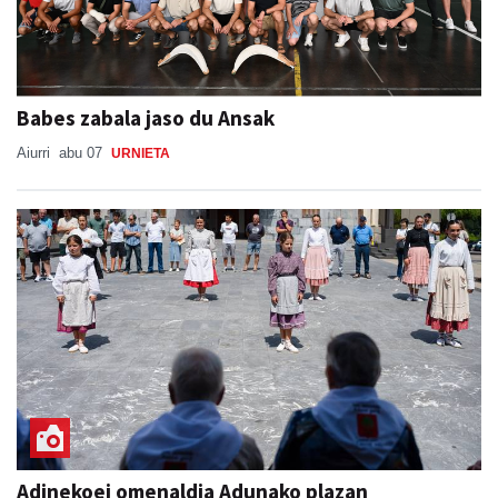
Babes zabala jaso du Ansak
Aiurri
abu 07
URNIETA
Adinekoei omenaldia Adunako plazan