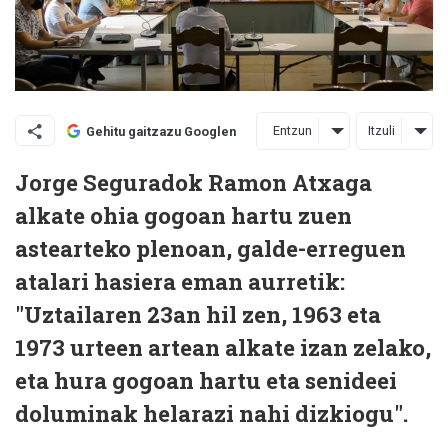
Entzun
Itzuli
Gehitu gaitzazu Googlen
Jorge Seguradok Ramon Atxaga
alkate ohia gogoan hartu zuen
astearteko plenoan, galde-erreguen
atalari hasiera eman aurretik:
"Uztailaren 23an hil zen, 1963 eta
1973 urteen artean alkate izan zelako,
eta hura gogoan hartu eta senideei
doluminak helarazi nahi dizkiogu".