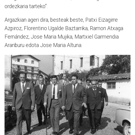
ordezkaria tarteko".
Argazkian ageri dira, besteak beste, Patxi Eizagirre
Azpiroz, Florentino Ugalde Baztarrika, Ramon Atxaga
Fernández, Jose Maria Mujika, Martxiel Garmendia
Aranburu edota Jose Maria Altuna.