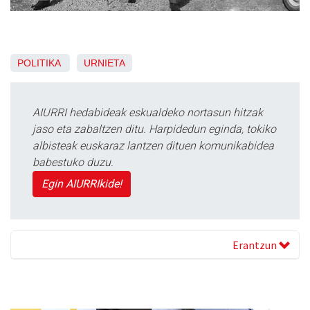
POLITIKA
URNIETA
AIURRI hedabideak eskualdeko nortasun hitzak
jaso eta zabaltzen ditu. Harpidedun eginda, tokiko
albisteak euskaraz lantzen dituen komunikabidea
babestuko duzu.
Egin AIURRIkide!
Erantzun