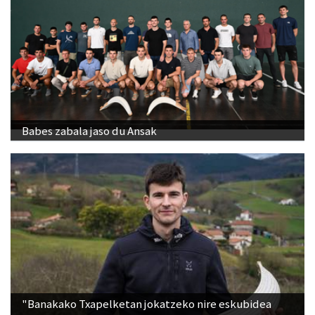
Babes zabala jaso du Ansak
"Banakako Txapelketan jokatzeko nire eskubidea