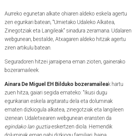
Aurreko egunetan alkate ohiaren aldeko eskela agertu
zen egunkari batean, "Urnietako Udaleko Alkatea,
Zinegotziak eta Langileak" sinadura zeramana. Udalaren
webgunean, bestalde, Atxagaren aldeko hitzak agertu
ziren artikulu batean.
Seguradoren hitzei jarraipena eman zioten, gainerako
bozeramaileek.
Ainara De Miguel EH Bilduko bozeramailea
k hartu
zuen hitza, gaiari segida emateko: "Ikusi dugu
egunkarian eskela argitaratu dela eta doluminak
ematen dizkiogula alkatea, zinegotziak eta langileen
izenean. Udaletxearen webgunean eransten da
egindako lan guztia
eskertzen diola. Hemendik
doluminak eman nahi dizkiogu familiari, baina