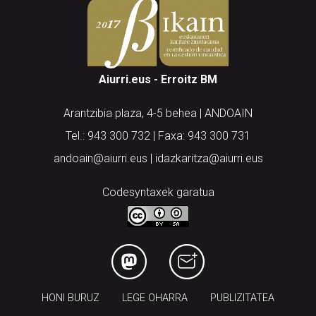
Aiurri.eus - Erroitz BM
Arantzibia plaza, 4-5 behea | ANDOAIN
Tel.: 943 300 732 | Faxa: 943 300 731
andoain@aiurri.eus | idazkaritza@aiurri.eus
Codesyntaxek garatua
HONI BURUZ
LEGE OHARRA
PUBLIZITATEA