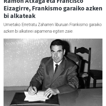
Ramon Atxaga eta Francisco
Eizagirre, Frankismo garaiko azken
bi alkateak
Urnietako Erretratu Zaharren liburuan Frankismo garaiko
azken bi alkateei aipamena egiten zaie.