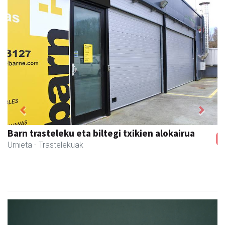
Previous
Next
Barn trasteleku eta biltegi txikien alokairua
Urnieta
- Trastelekuak