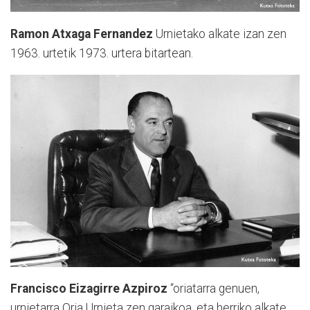
Ramon Atxaga Fernandez
Urnietako alkate izan zen
1963. urtetik 1973. urtera bitartean.
Francisco Eizagirre Azpiroz
“oriatarra genuen,
urnietarra Oria Urnieta zen garaikoa, eta herriko alkate