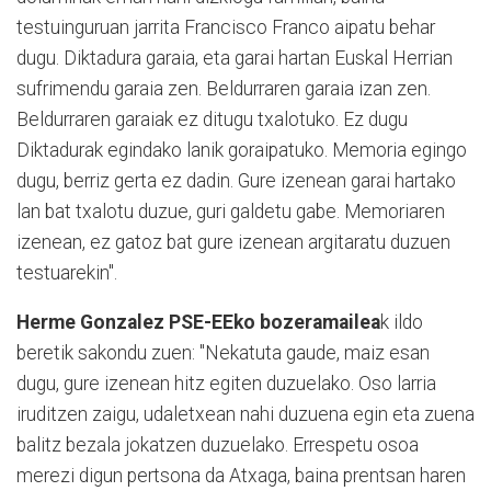
testuinguruan jarrita Francisco Franco aipatu behar
dugu. Diktadura garaia, eta garai hartan Euskal Herrian
sufrimendu garaia zen. Beldurraren garaia izan zen.
Beldurraren garaiak ez ditugu txalotuko. Ez dugu
Diktadurak egindako lanik goraipatuko. Memoria egingo
dugu, berriz gerta ez dadin. Gure izenean garai hartako
lan bat txalotu duzue, guri galdetu gabe. Memoriaren
izenean, ez gatoz bat gure izenean argitaratu duzuen
testuarekin".
Herme Gonzalez PSE-EEko bozeramailea
k ildo
beretik sakondu zuen: "Nekatuta gaude, maiz esan
dugu, gure izenean hitz egiten duzuelako. Oso larria
iruditzen zaigu, udaletxean nahi duzuena egin eta zuena
balitz bezala jokatzen duzuelako. Errespetu osoa
merezi digun pertsona da Atxaga, baina prentsan haren