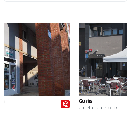
Previous
Next
Guria
Urnieta
- Jatetxeak