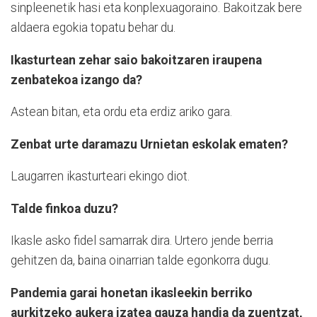
sinpleenetik hasi eta konplexuagoraino. Bakoitzak bere
aldaera egokia topatu behar du.
Ikasturtean zehar saio bakoitzaren iraupena
zenbatekoa izango da?
Astean bitan, eta ordu eta erdiz ariko gara.
Zenbat urte daramazu Urnietan eskolak ematen?
Laugarren ikasturteari ekingo diot.
Talde finkoa duzu?
Ikasle asko fidel samarrak dira. Urtero jende berria
gehitzen da, baina oinarrian talde egonkorra dugu.
Pandemia garai honetan ikasleekin berriko
aurkitzeko aukera izatea gauza handia da zuentzat,