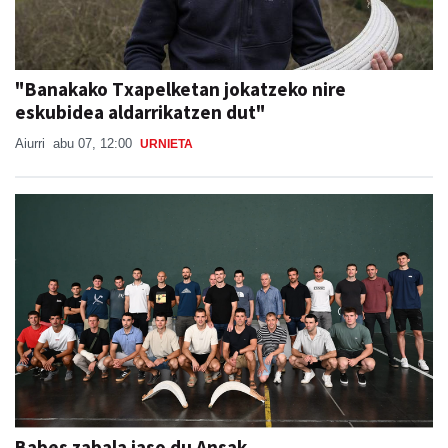
"Banakako Txapelketan jokatzeko nire
eskubidea aldarrikatzen dut"
Aiurri
abu 07, 12:00
URNIETA
Babes zabala jaso du Ansak