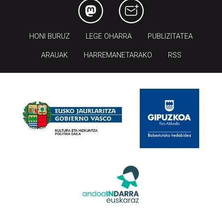
HONI BURUZ
LEGE OHARRA
PUBLIZITATEA
ARAUAK
HARREMANETARAKO
RSS