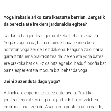
Yoga irakasle ariko zara ikasturte berrian. Zergatik
da berezia ate irekiera jardunaldia egitea?
Jarduera hau jendeari gerturatzeko beharrezkoa da.
Yoga ezaguna da, baina oraindik bada jendea bere
horretan yoga zer den ez dakiena. Ezaguna zaio, baina
garrantzitsuena praktikatzea da. Zeren eta yoga batez
ere praktika bat da. Ez da hitz egiteko, badu filosofia bat
baina esperientzia modura bizi behar da yoga.
Zeini zuzenduta dago yoga?
Adinak eta esperientziak ez dute axola. Praktika
jendeari egokitzen dugu eta partaide bakoitzak bere
erritmoa jarraitzen du. Asana edo postura ugari daude,