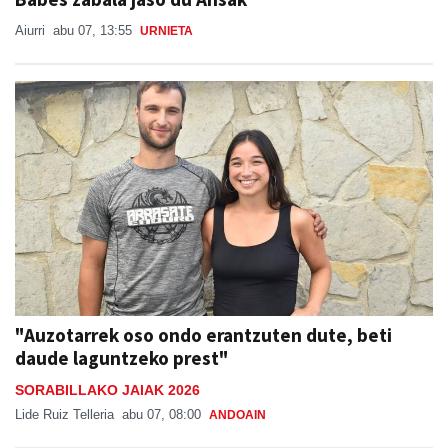
Aiurri
abu 07, 13:55
URNIETA
"Auzotarrek oso ondo erantzuten dute, beti
daude laguntzeko prest"
SORABILLAKO JAIAK 2026
Lide Ruiz Telleria
abu 07, 08:00
ANDOAIN