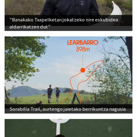
"Banakako Txapelketan jokatzeko nire eskubidea
aldarrikatzen dut"
Sorabilla Trail, aurtengo jaietako berrikuntza nagusia