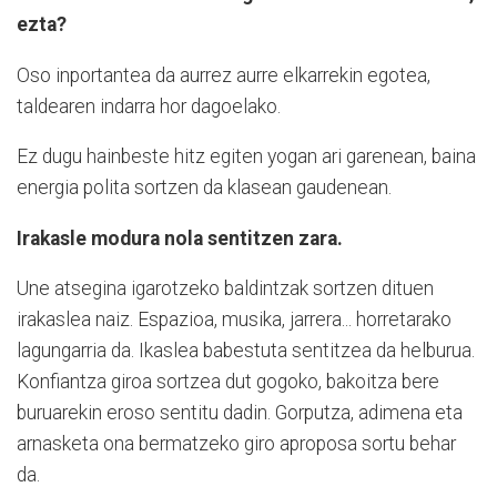
ezta?
Oso inportantea da aurrez aurre elkarrekin egotea,
taldearen indarra hor dagoelako.
Ez dugu hainbeste hitz egiten yogan ari garenean, baina
energia polita sortzen da klasean gaudenean.
Irakasle modura nola sentitzen zara.
Une atsegina igarotzeko baldintzak sortzen dituen
irakaslea naiz. Espazioa, musika, jarrera... horretarako
lagungarria da. Ikaslea babestuta sentitzea da helburua.
Konfiantza giroa sortzea dut gogoko, bakoitza bere
buruarekin eroso sentitu dadin. Gorputza, adimena eta
arnasketa ona bermatzeko giro aproposa sortu behar
da.