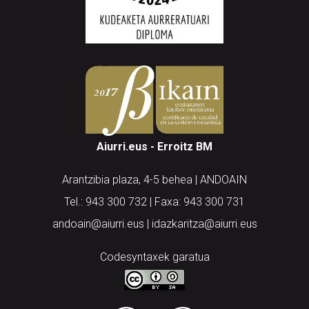
Aiurri.eus - Erroitz BM
Arantzibia plaza, 4-5 behea | ANDOAIN
Tel.: 943 300 732 | Faxa: 943 300 731
andoain@aiurri.eus | idazkaritza@aiurri.eus
Codesyntaxek garatua