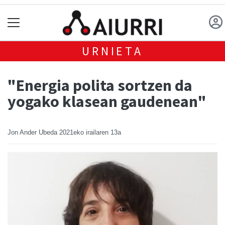
URNIETA
"Energia polita sortzen da
yogako klasean gaudenean"
Jon Ander Ubeda
2021eko irailaren 13a