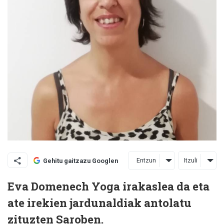
Entzun
Itzuli
Gehitu gaitzazu Googlen
Eva Domenech Yoga irakaslea da eta
ate irekien jardunaldiak antolatu
zituzten Saroben.