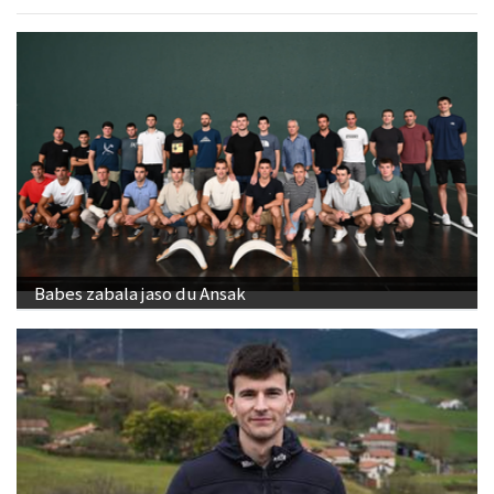
Babes zabala jaso du Ansak