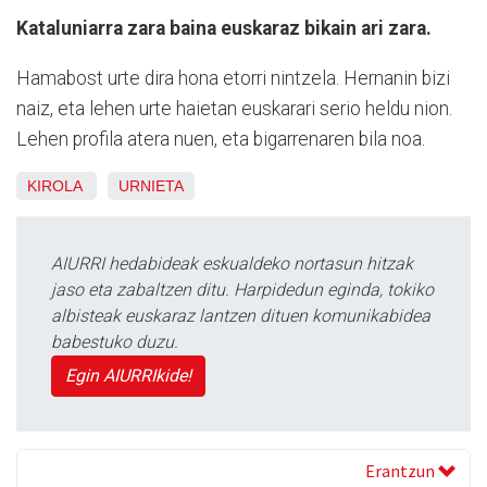
Kataluniarra zara baina euskaraz bikain ari zara.
Hamabost urte dira hona etorri nintzela. Hernanin bizi
naiz, eta lehen urte haietan euskarari serio heldu nion.
Lehen profila atera nuen, eta bigarrenaren bila noa.
KIROLA
URNIETA
AIURRI hedabideak eskualdeko nortasun hitzak
jaso eta zabaltzen ditu. Harpidedun eginda, tokiko
albisteak euskaraz lantzen dituen komunikabidea
babestuko duzu.
Egin AIURRIkide!
Erantzun