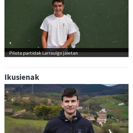
Pilota partidak Larraulgo jaietan
Ikusienak