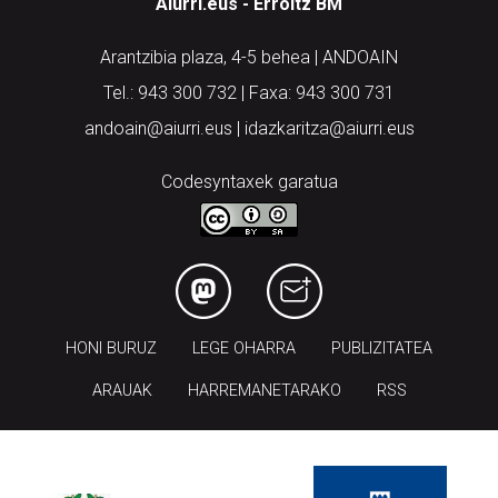
Arantzibia plaza, 4-5 behea | ANDOAIN
Tel.: 943 300 732 | Faxa: 943 300 731
andoain@aiurri.eus | idazkaritza@aiurri.eus
Codesyntaxek garatua
HONI BURUZ
LEGE OHARRA
PUBLIZITATEA
ARAUAK
HARREMANETARAKO
RSS