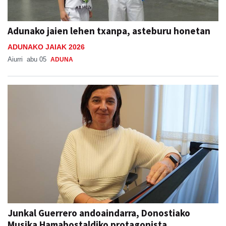
Adunako jaien lehen txanpa, asteburu honetan
ADUNAKO JAIAK 2026
Aiurri
abu 05
ADUNA
Junkal Guerrero andoaindarra, Donostiako
Musika Hamabostaldiko protagonista
Aiurri
abu 05
ANDOAIN