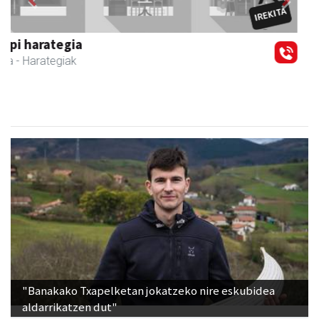
Guria
Urnieta
- Jatetxeak
"Banakako Txapelketan jokatzeko nire eskubidea
aldarrikatzen dut"