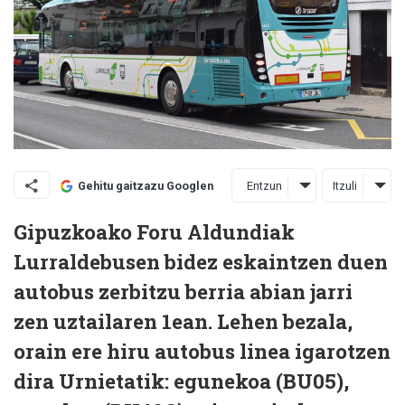
Entzun
Itzuli
Gehitu gaitzazu Googlen
Gipuzkoako Foru Aldundiak
Lurraldebusen bidez eskaintzen duen
autobus zerbitzu berria abian jarri
zen uztailaren 1ean. Lehen bezala,
orain ere hiru autobus linea igarotzen
dira Urnietatik: egunekoa (BU05),