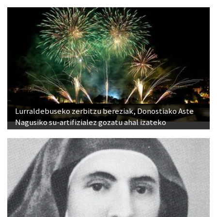
Lurraldebuseko zerbitzu bereziak, Donostiako Aste
Nagusiko su-artifizialez gozatu ahal izateko