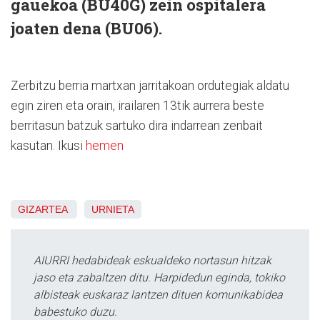
gauekoa (BU40G) zein ospitalera
joaten dena (BU06).
Zerbitzu berria martxan jarritakoan ordutegiak aldatu
egin ziren eta orain, irailaren 13tik aurrera beste
berritasun batzuk sartuko dira indarrean zenbait
kasutan. Ikusi
hemen
GIZARTEA
URNIETA
AIURRI hedabideak eskualdeko nortasun hitzak
jaso eta zabaltzen ditu. Harpidedun eginda, tokiko
albisteak euskaraz lantzen dituen komunikabidea
babestuko duzu.