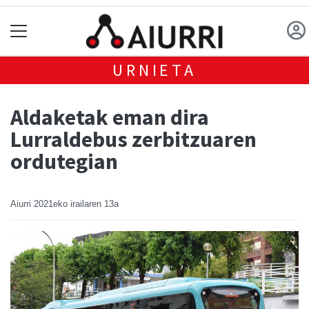
URNIETA
Aldaketak eman dira
Lurraldebus zerbitzuaren
ordutegian
Aiurri
2021eko irailaren 13a