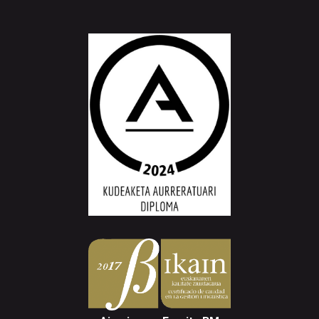
Aiurri.eus - Erroitz BM