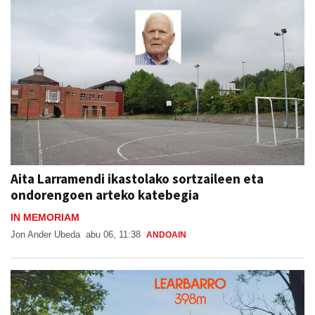
Aita Larramendi ikastolako sortzaileen eta
ondorengoen arteko katebegia
IN MEMORIAM
Jon Ander Ubeda
abu 06, 11:38
ANDOAIN