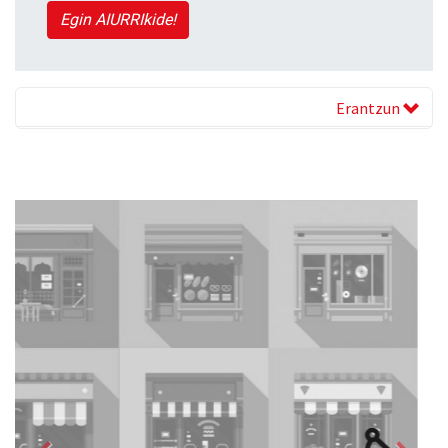
Egin AIURRIkide!
Erantzun
Previous
Next