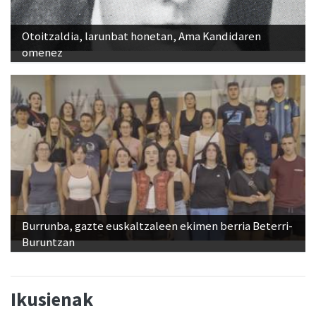
Otoitzaldia, larunbat honetan, Ama Kandidaren
omenez
Burrunba, gazte euskaltzaleen ekimen berria Beterri-
Buruntzan
Ikusienak