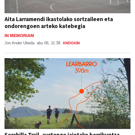
Aita Larramendi ikastolako sortzaileen eta
ondorengoen arteko katebegia
IN MEMORIAM
Jon Ander Ubeda
abu 06, 11:38
ANDOAIN
Sorabilla Trail, aurtengo jaietako berrikuntza