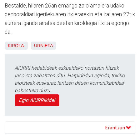
Bestalde, hilaren 26an emango zaio amaiera udako
denboraldiari igerilekuaren itxierarekin eta irailaren 27tik
aurrera igande arratsaldeetan kiroldegia itxita egongo
da.
KIROLA
URNIETA
AIURRI hedabideak eskualdeko nortasun hitzak
jaso eta zabaltzen ditu. Harpidedun eginda, tokiko
albisteak euskaraz lantzen dituen komunikabidea
babestuko duzu.
Egin AIURRIkide!
Erantzun