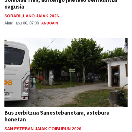
nagusia
SORABILLAKO JAIAK 2026
Aiurri
abu 06, 07:00
ANDOAIN
Bus zerbitzua Sanestebanetara, asteburu
honetan
SAN ESTEBAN JAIAK GOIBURUN 2026