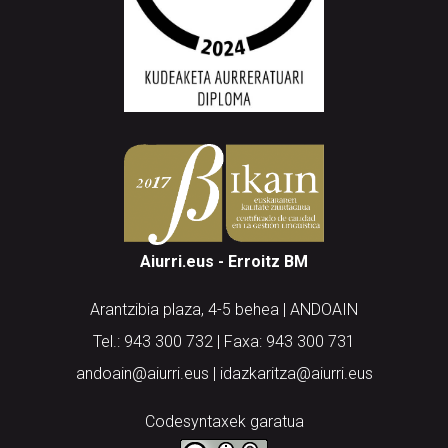
Aiurri.eus - Erroitz BM
Arantzibia plaza, 4-5 behea | ANDOAIN
Tel.: 943 300 732 | Faxa: 943 300 731
andoain@aiurri.eus | idazkaritza@aiurri.eus
Codesyntaxek garatua