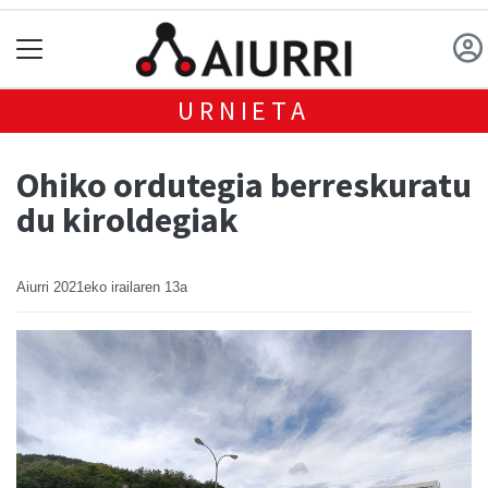
URNIETA
Ohiko ordutegia berreskuratu
du kiroldegiak
Aiurri
2021eko irailaren 13a