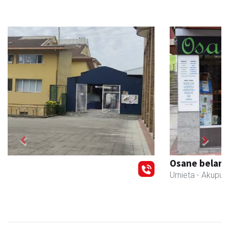
Previous
Next
Osane belar eta eko denda
Urnieta
- Akupuntura