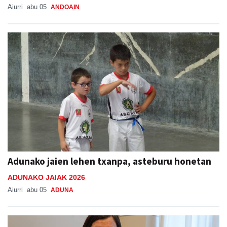
Aiurri
abu 05
ANDOAIN
Adunako jaien lehen txanpa, asteburu honetan
ADUNAKO JAIAK 2026
Aiurri
abu 05
ADUNA