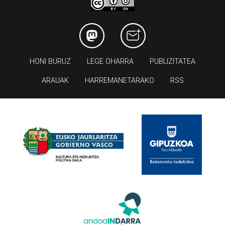
HONI BURUZ
LEGE OHARRA
PUBLIZITATEA
ARAUAK
HARREMANETARAKO
RSS