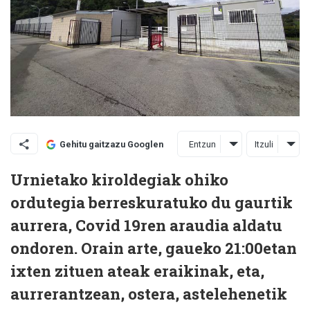
Entzun
Itzuli
Gehitu gaitzazu Googlen
Urnietako kiroldegiak ohiko
ordutegia berreskuratuko du gaurtik
aurrera, Covid 19ren araudia aldatu
ondoren. Orain arte, gaueko 21:00etan
ixten zituen ateak eraikinak, eta,
aurrerantzean, ostera, astelehenetik