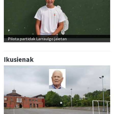
Pilota partidak Larraulgo jaietan
Ikusienak