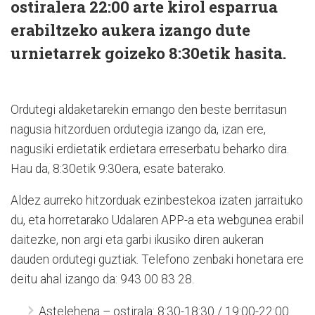
ostiralera 22:00 arte kirol esparrua
erabiltzeko aukera izango dute
urnietarrek goizeko 8:30etik hasita.
Ordutegi aldaketarekin emango den beste berritasun
nagusia hitzorduen ordutegia izango da, izan ere,
nagusiki erdietatik erdietara erreserbatu beharko dira.
Hau da, 8:30etik 9:30era, esate baterako.
Aldez aurreko hitzorduak ezinbestekoa izaten jarraituko
du, eta horretarako Udalaren APP-a eta webgunea erabil
daitezke, non argi eta garbi ikusiko diren aukeran
dauden ordutegi guztiak. Telefono zenbaki honetara ere
deitu ahal izango da: 943 00 83 28.
Astelehena – ostirala: 8:30-18:30 / 19:00-22:00