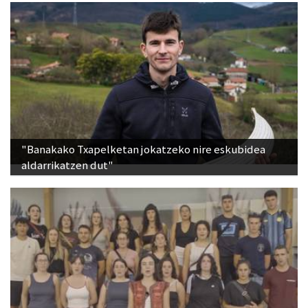
"Banakako Txapelketan jokatzeko nire eskubidea
aldarrikatzen dut"