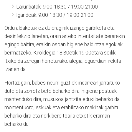
Larunbatak: 9:00-18:30 / 19:00-21:00
Igandeak: 9:00-18:30 / 19:00-21:00
Ordu aldaketak ez du eraginik izango garbiketa eta
desinfekzio lanetan, orain arteko intentsitate berarekin
egingo baitira, eraikin osoan higiene baldintza egokiak
bermatzeko. Kiroldegia 18:30etik 19:00etara soilik
itxiko da zeregin horretarako; alegia, eguerdian irekita
izanen da.
Hortaz gain, babes-neurri guztiek indarrean jarraituko
dute eta zorrotz bete beharko dira: higiene postuak
mantenduko dira, musukoa jantzita eduki beharko da
momentuoro, eskuak eta erabilitako makinak garbitu
beharko dira eta nork bere toaila etxetik eraman
beharko du.