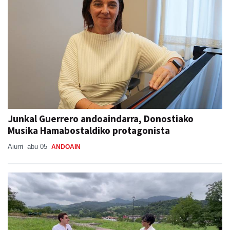
Junkal Guerrero andoaindarra, Donostiako
Musika Hamabostaldiko protagonista
Aiurri
abu 05
ANDOAIN