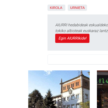
KIROLA
URNIETA
AIURRI hedabideak eskualdeko n
tokiko albisteak euskaraz lan
Egin AIURRIkide!