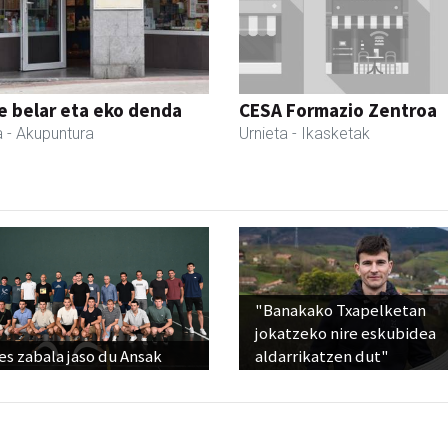
 belar eta eko denda
CESA Formazio Zentroa
a
- Akupuntura
Urnieta
- Ikasketak
"Banakako Txapelketan
jokatzeko nire eskubidea
s zabala jaso du Ansak
aldarrikatzen dut"