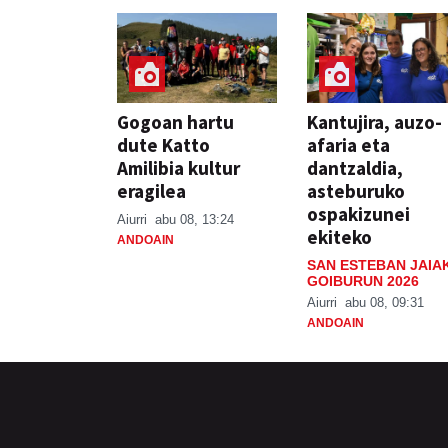
Gogoan hartu
Kantujira, auzo-
dute Katto
afaria eta
Amilibia kultur
dantzaldia,
eragilea
asteburuko
ospakizunei
Aiurri
abu 08, 13:24
ekiteko
ANDOAIN
SAN ESTEBAN JAIA
GOIBURUN 2026
Aiurri
abu 08, 09:31
ANDOAIN