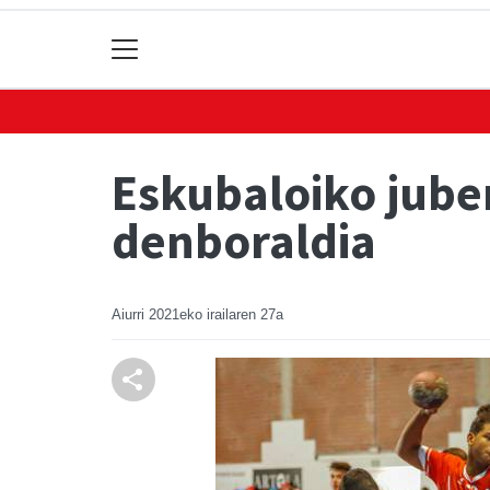
Eskubaloiko juben
denboraldia
Aiurri
2021eko irailaren 27a