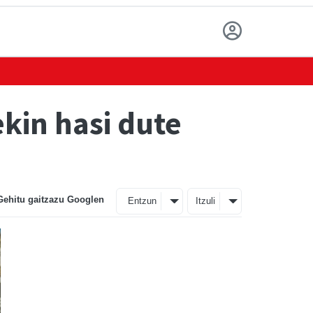
kin hasi dute
Gehitu gaitzazu Googlen
Entzun
Itzuli