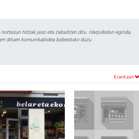
ortasun hitzak jaso eta zabaltzen ditu. Harpidedun eginda,
tzen dituen komunikabidea babestuko duzu.
Erantzun