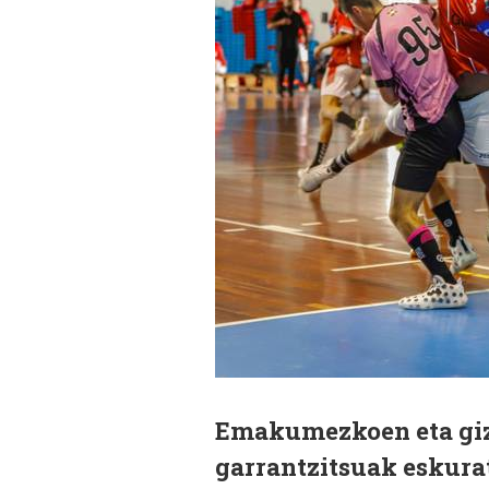
Emakumezkoen eta giz
garrantzitsuak eskurat