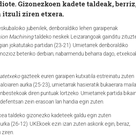
iote. Gizonezkoen kadete taldeak, berriz
itzuli ziren etxera.
eskubaloiko jubenilek, denboraldiko lehen garaipenak
ion Machining
taldeko neskek Leizarangoak gainditu zituzt
gian jokatutako partidan (23-21). Urnietarrek denboraldiko
mozioz beteriko derbian; nabarmendu beharra dago, etxekoa
Jatetxeko
gazteek euren garaipen kutxatila estreinatu zuten
loiaren aurka (25-23), urnietarrak hasieratik bukaerara mail
nbestekoak diren puntuak lortzeko. Urnietarrek partida bikai
k defentsan zein erasoan lan handia egin zuten.
xea taldeko gizonezko kadeteek galdu egin zuten
rka (26-12). UKEkoek ezin izan zuten askorik egin, beraz,
 ziren.