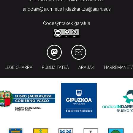
andoain@aiurri.eus | idazkaritza@aiurri.eus
Codesyntaxek garatua
LEGE OHARRA
PUBLIZITATEA
ARAUAK
HARREMANET