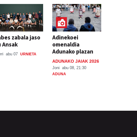
bes zabala jaso
Adinekoei
u Ansak
omenaldia
Adunako plazan
rri
abu 07
URNIETA
ADUNAKO JAIAK 2026
Joni
abu 08, 21:30
ADUNA