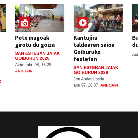
Potx magoak
Kantujira
Ba
girotu du goiza
taldearen saioa
d
Goiburuko
SAN ESTEBAN JAIAK
Aiu
festetan
GOIBURUN 2026
Aiurri
abu 08, 16:28
SAN ESTEBAN JAIAK
ANDOAIN
GOIBURUN 2026
Jon Ander Ubeda
K
abu 07, 20:37
ANDOAIN