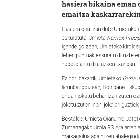
hasiera bikaina eman d
emaitza kaskarrarekin 
Hasiera ona izan dute Urnietako 
eskuratuta. Urnieta
Kamox Precis
igande goizean, Urnietako kirolde
lehen puntuak eskuratu dituzte e
hobeto aritu dira azken txanpan.
Ez hori bakarrik, Urnietako
Guria 
larunbat goizean, Donibane Eskuba
onean jokatu behar izan zuten ezi
jokatu zuten, non, jokalari guztie
Bestalde, Urnieta Oianume Jatet
Zumarragako Urola RS Aralarren au
markagailua apaintzen ahalegindu