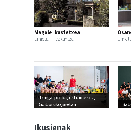
Magale Ikastetxea
Osane
Urnieta
- Hezkuntza
Urniet
Txinga-proba, estrainekoz,
Goiburuko jaietan
Babe
Ikusienak