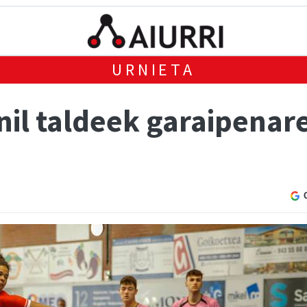
URNIETA
il taldeek garaipenare