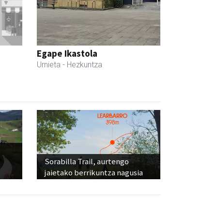
Egape Ikastola
Urnieta
- Hezkuntza
Sorabilla Trail, aurtengo
jaietako berrikuntza nagusia