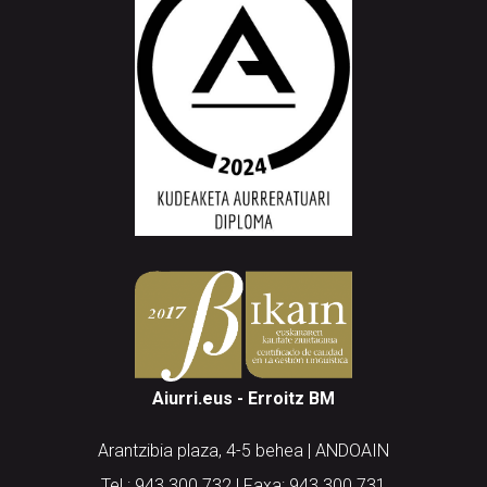
Aiurri.eus - Erroitz BM
Arantzibia plaza, 4-5 behea | ANDOAIN
Tel.: 943 300 732 | Faxa: 943 300 731