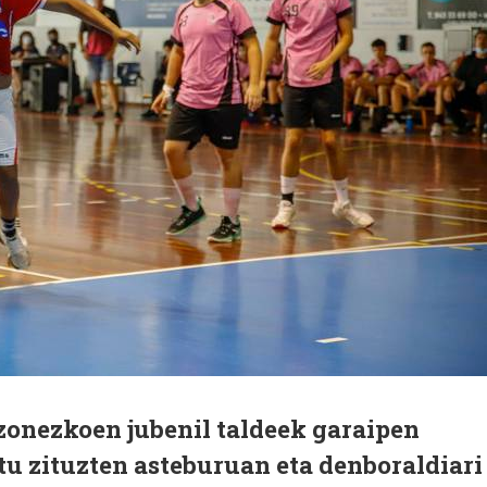
onezkoen jubenil taldeek garaipen
u zituzten asteburuan eta denboraldiari