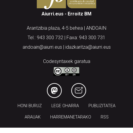
Aiurri.eus - Erroitz BM
Arantzibia plaza, 4-5 behea | ANDOAIN
Tel.: 943 300 732 | Faxa: 943 300 731
andoain@aiurri.eus | idazkaritza@aiurri.eus
Codesyntaxek garatua
HONI BURUZ
LEGE OHARRA
PUBLIZITATEA
ARAUAK
HARREMANETARAKO
RSS