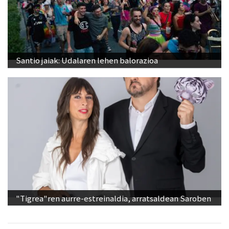
Santio jaiak: Udalaren lehen balorazioa
"Tigrea"ren aurre-estreinaldia, arratsaldean Saroben