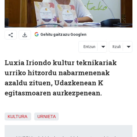
Gehitu gaitzazu Googlen
Entzun
Itzuli
Luxia Iriondo kultur teknikariak
urriko hitzordu nabarmenenak
azaldu zituen, Udazkenean K
egitasmoaren aurkezpenean.
KULTURA
URNIETA