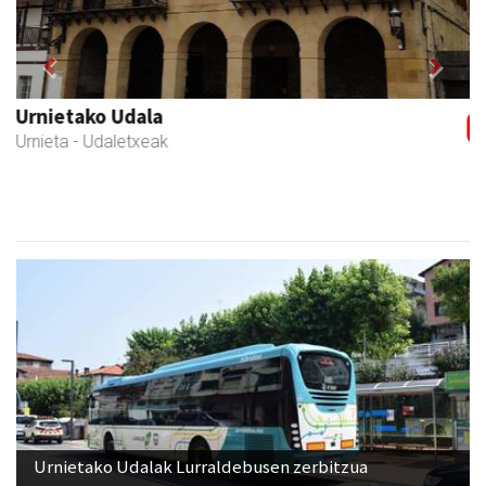
Previous
Next
Guria
Urnieta
- Jatetxeak
Urnietako Udalak Lurraldebusen zerbitzua