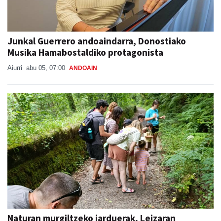
Junkal Guerrero andoaindarra, Donostiako
Musika Hamabostaldiko protagonista
Aiurri
abu 05, 07:00
ANDOAIN
Naturan murgiltzeko jarduerak, Leizaran