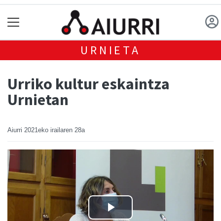
URNIETA
Urriko kultur eskaintza
Urnietan
Aiurri
2021eko irailaren 28a