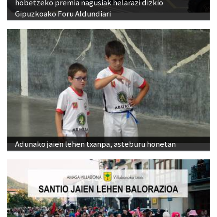
hobetzeko premia nagusiak helarazi dizkio
Gipuzkoako Foru Aldundiari
Adunako jaien lehen txanpa, asteburu honetan