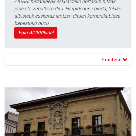
AIURRI hedabideak eskualdeko nortasun hitzak
jaso eta zabaltzen ditu. Harpidedun eginda, tokiko
albisteak euskaraz lantzen dituen komunikabidea
babestuko duzu.
Egin AIURRIkide!
Erantzun