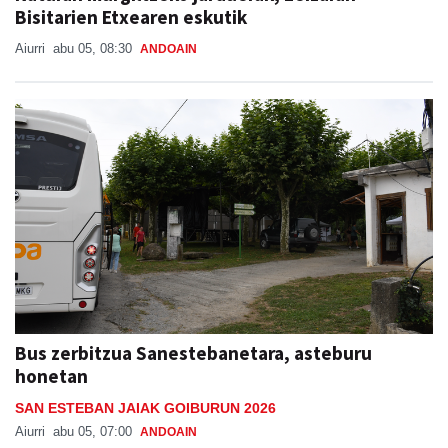
Bisitarien Etxearen eskutik
Aiurri
abu 05, 08:30
ANDOAIN
Bus zerbitzua Sanestebanetara, asteburu
honetan
SAN ESTEBAN JAIAK GOIBURUN 2026
Aiurri
abu 05, 07:00
ANDOAIN