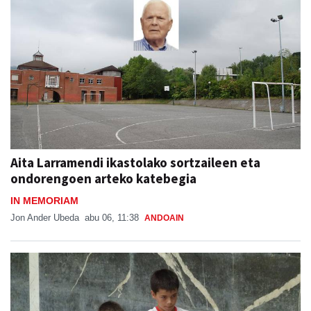
Aita Larramendi ikastolako sortzaileen eta
ondorengoen arteko katebegia
IN MEMORIAM
Jon Ander Ubeda
abu 06, 11:38
ANDOAIN