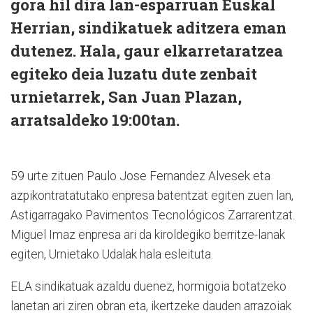
gora hil dira lan-esparruan Euskal
Herrian, sindikatuek aditzera eman
dutenez. Hala, gaur elkarretaratzea
egiteko deia luzatu dute zenbait
urnietarrek, San Juan Plazan,
arratsaldeko 19:00tan.
59 urte zituen Paulo Jose Fernandez Alvesek eta
azpikontratatutako enpresa batentzat egiten zuen lan,
Astigarragako Pavimentos Tecnológicos Zarrarentzat.
Miguel Imaz enpresa ari da kiroldegiko berritze-lanak
egiten, Urnietako Udalak hala esleituta.
ELA sindikatuak azaldu duenez, hormigoia botatzeko
lanetan ari ziren obran eta, ikertzeke dauden arrazoiak