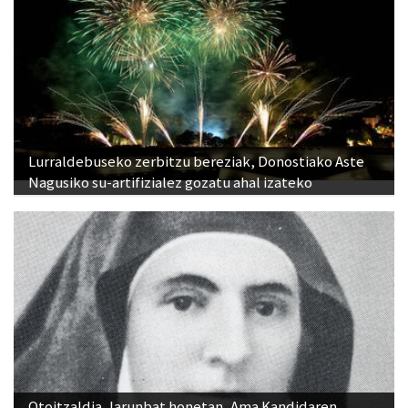
Lurraldebuseko zerbitzu bereziak, Donostiako Aste
Nagusiko su-artifizialez gozatu ahal izateko
Otoitzaldia, larunbat honetan, Ama Kandidaren