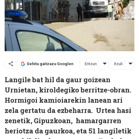
Entzun
Itzuli
Gehitu gaitzazu Googlen
Langile bat hil da gaur goizean
Urnietan, kiroldegiko berritze-obran.
Hormigoi kamioiarekin lanean ari
zela gertatu da ezbeharra. Urtea hasi
zenetik, Gipuzkoan, hamargarren
heriotza da gaurkoa, eta 51 langiletik