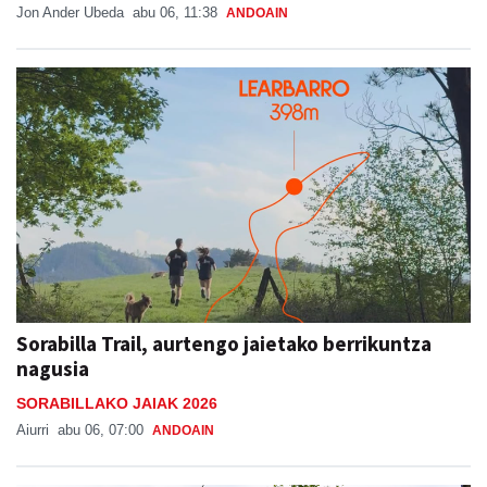
Jon Ander Ubeda
abu 06, 11:38
ANDOAIN
Sorabilla Trail, aurtengo jaietako berrikuntza
nagusia
SORABILLAKO JAIAK 2026
Aiurri
abu 06, 07:00
ANDOAIN