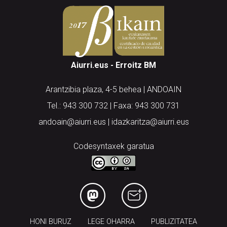
Aiurri.eus - Erroitz BM
Arantzibia plaza, 4-5 behea | ANDOAIN
Tel.: 943 300 732 | Faxa: 943 300 731
andoain@aiurri.eus | idazkaritza@aiurri.eus
Codesyntaxek garatua
HONI BURUZ
LEGE OHARRA
PUBLIZITATEA