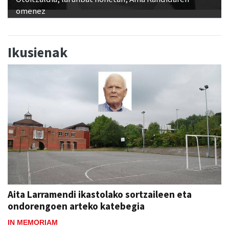
omenez
Ikusienak
Aita Larramendi ikastolako sortzaileen eta
ondorengoen arteko katebegia
IN MEMORIAM