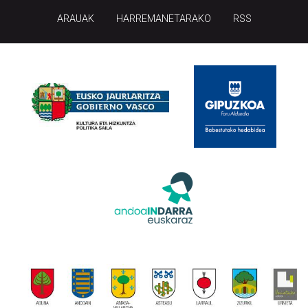
ARAUAK
HARREMANETARAKO
RSS