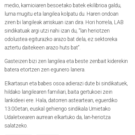
medio, kamioiaren besoetako batek ekilibrioa galdu,
luma mugitu eta langilea kolpatu du. Haren ondoan
ziren bi langileak arriskuan izan dira. Hori horrela, LAB
sindikatuak argi utzi nahi izan du, “lan heriotzen
odolustea egiturazko arazo bat dela, ez sektoreka
aztertu daitekeen arazo huts bat”.
Gasteizen bizi zen langilea eta beste zenbait kiderekin
batera etortzen zen egunero lanera.
Elkartasun eta babes osoa adierazi dute bi sindikatuek,
hildako langilearen familiari, baita gertukoei zein
lankideei ere. Hala, datorren asteartean, eguerdiko
13:00etan, euskal gehiengo sindikala Urnietako
Udaletxearen aurrean elkartuko da, lan-heriotza
salatzeko.