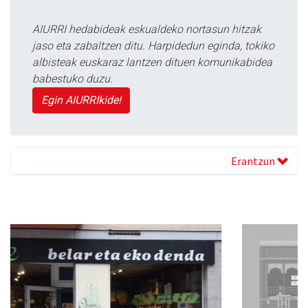
AIURRI hedabideak eskualdeko nortasun hitzak
jaso eta zabaltzen ditu. Harpidedun eginda, tokiko
albisteak euskaraz lantzen dituen komunikabidea
babestuko duzu.
Egin AIURRIkide!
Erantzun