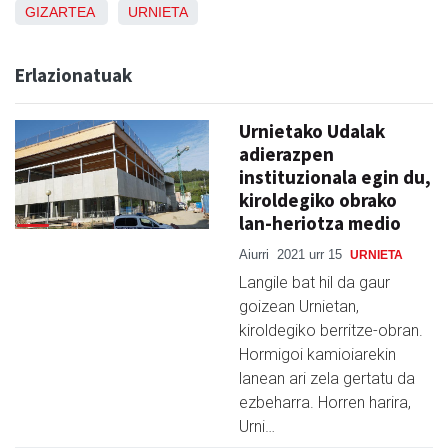
GIZARTEA
URNIETA
Erlazionatuak
Urnietako Udalak
adierazpen
instituzionala egin du,
kiroldegiko obrako
lan-heriotza medio
Aiurri
2021 urr 15
URNIETA
Langile bat hil da gaur
goizean Urnietan,
kiroldegiko berritze-obran.
Hormigoi kamioiarekin
lanean ari zela gertatu da
ezbeharra. Horren harira,
Urni…