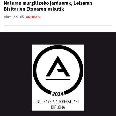
Naturan murgiltzeko jarduerak, Leizaran
Bisitarien Etxearen eskutik
Aiurri
abu 05
ANDOAIN