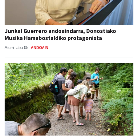
Junkal Guerrero andoaindarra, Donostiako
Musika Hamabostaldiko protagonista
Aiurri
abu 05
ANDOAIN