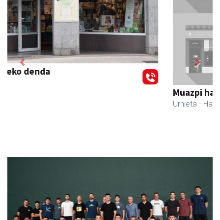
Previous
Next
Muazpi harategia
Urnieta
- Harategiak