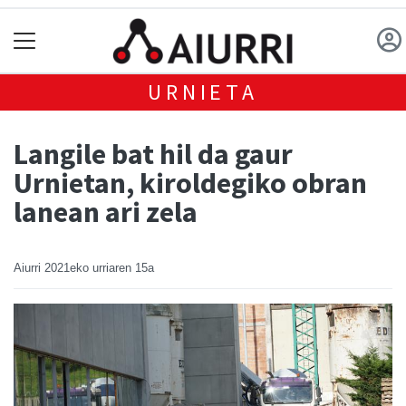
URNIETA
Langile bat hil da gaur
Urnietan, kiroldegiko obran
lanean ari zela
Aiurri
2021eko urriaren 15a