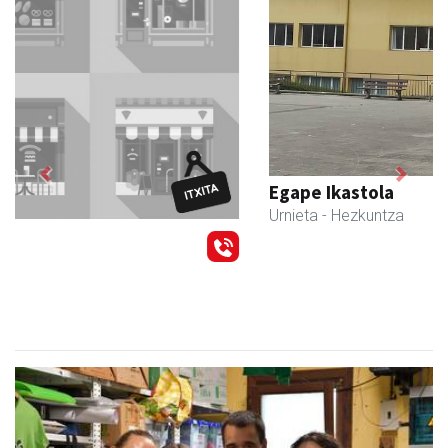
Previous
Next
Egape Ikastola
Urnieta
- Hezkuntza