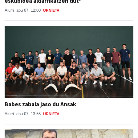
Babes zabala jaso du Ansak
Aiurri
abu 07, 13:55
URNIETA