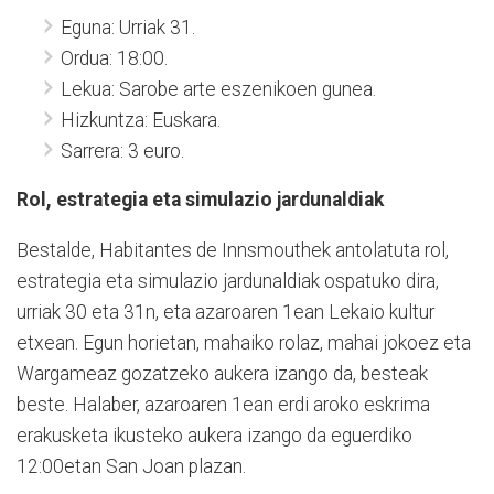
Eguna: Urriak 31.
Ordua: 18:00.
Lekua: Sarobe arte eszenikoen gunea.
Hizkuntza: Euskara.
Sarrera: 3 euro.
Rol, estrategia eta simulazio jardunaldiak
Bestalde, Habitantes de Innsmouthek antolatuta rol,
estrategia eta simulazio jardunaldiak ospatuko dira,
urriak 30 eta 31n, eta azaroaren 1ean Lekaio kultur
etxean. Egun horietan, mahaiko rolaz, mahai jokoez eta
Wargameaz gozatzeko aukera izango da, besteak
beste. Halaber, azaroaren 1ean erdi aroko eskrima
erakusketa ikusteko aukera izango da eguerdiko
12:00etan San Joan plazan.