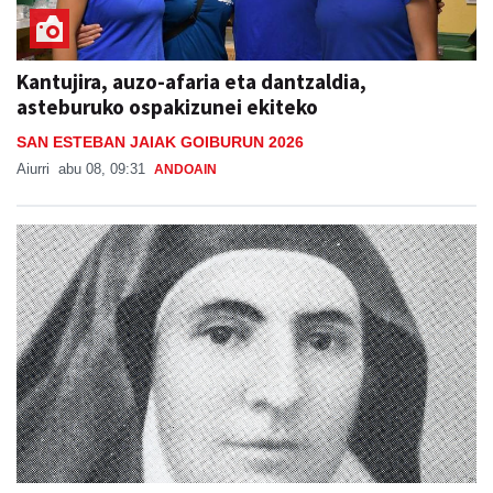
Kantujira, auzo-afaria eta dantzaldia,
asteburuko ospakizunei ekiteko
SAN ESTEBAN JAIAK GOIBURUN 2026
Aiurri
abu 08, 09:31
ANDOAIN
Otoitzaldia, larunbat honetan, Ama Kandidaren
omenez