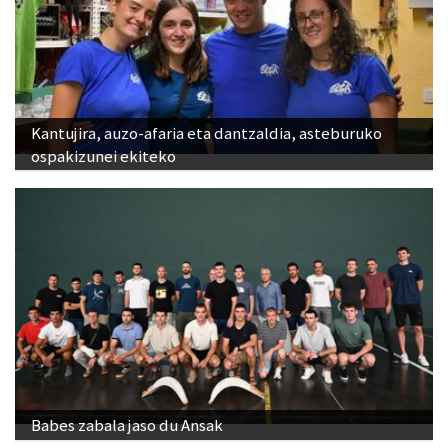
Kantujira, auzo-afaria eta dantzaldia, asteburuko
ospakizunei ekiteko
Babes zabala jaso du Ansak