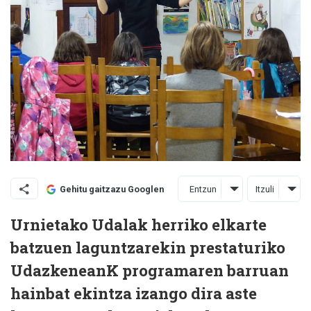
Entzun
Itzuli
Gehitu gaitzazu Googlen
Urnietako Udalak herriko elkarte
batzuen laguntzarekin prestaturiko
UdazkeneanK programaren barruan
hainbat ekintza izango dira aste