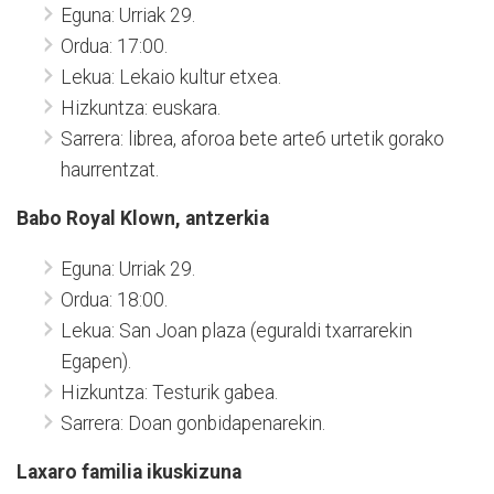
Eguna: Urriak 29.
Ordua: 17:00.
Lekua: Lekaio kultur etxea.
Hizkuntza: euskara.
Sarrera: librea, aforoa bete arte6 urtetik gorako
haurrentzat.
Babo Royal Klown, antzerkia
Eguna: Urriak 29.
Ordua: 18:00.
Lekua: San Joan plaza (eguraldi txarrarekin
Egapen).
Hizkuntza: Testurik gabea.
Sarrera: Doan gonbidapenarekin.
Laxaro familia ikuskizuna