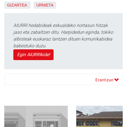
GIZARTEA
URNIETA
AIURRI hedabideak eskualdeko nortasun hitzak
jaso eta zabaltzen ditu. Harpidedun eginda, tokiko
albisteak euskaraz lantzen dituen komunikabidea
babestuko duzu.
Egin AIURRIkide!
Erantzun