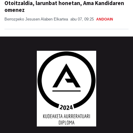
Berrozpeko Jesusen Alaben Elkartea
abu 07, 09:25
ANDOAIN