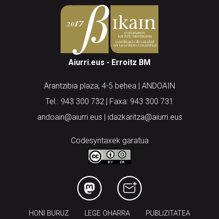
Aiurri.eus - Erroitz BM
Arantzibia plaza, 4-5 behea | ANDOAIN
Tel.: 943 300 732 | Faxa: 943 300 731
andoain@aiurri.eus | idazkaritza@aiurri.eus
Codesyntaxek garatua
HONI BURUZ
LEGE OHARRA
PUBLIZITATEA
ARAUAK
HARREMANETARAKO
RSS