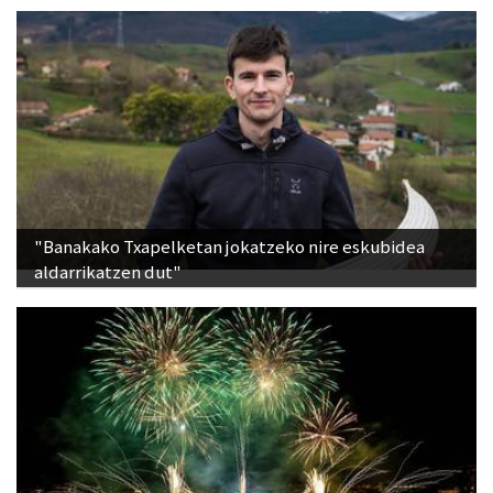
"Banakako Txapelketan jokatzeko nire eskubidea
aldarrikatzen dut"