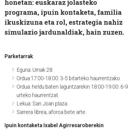
honetan: euskaraz jolasteko
programa, ipuin kontaketa, familia
ikuskizuna eta rol, estrategia nahiz
simulazio jardunaldiak, hain zuzen.
Parketarrak
Eguna: Urriak 28.
Ordua:17:00-18:00: 3-5 bitarteko haurrentzako.
Ordua: heldu baten laguntzarekin 18:00-19:00: 6-9
urteko haurrentzat.
Lekua: San Joan plaza.
Sarrera librea, aforoa bete arte.
Ipuin kontaketa Ixabel Agirresaroberekin