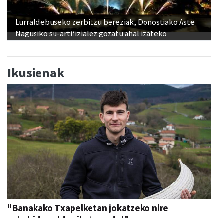
Lurraldebuseko zerbitzu bereziak, Donostiako Aste
Nagusiko su-artifizialez gozatu ahal izateko
Ikusienak
"Banakako Txapelketan jokatzeko nire
eskubidea aldarrikatzen dut"
Aiurri
abu 07, 12:00
URNIETA