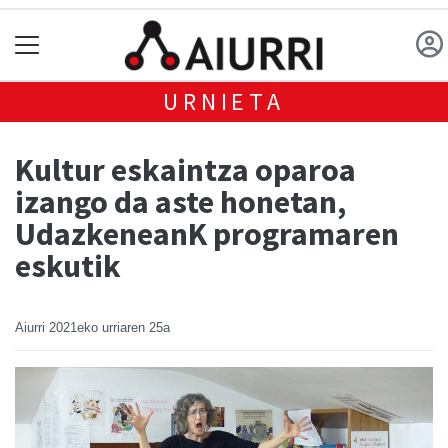
URNIETA
Kultur eskaintza oparoa
izango da aste honetan,
UdazkeneanK programaren
eskutik
Aiurri
2021eko urriaren 25a