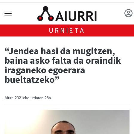
URNIETA
“Jendea hasi da mugitzen,
baina asko falta da oraindik
iraganeko egoerara
bueltatzeko”
Aiurri
2021eko urriaren 28a