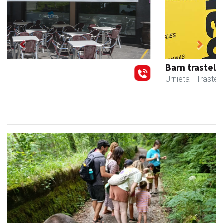
Previous
Next
Barn trasteleku eta biltegi txikien alokairua
Urnieta
- Trastelekuak