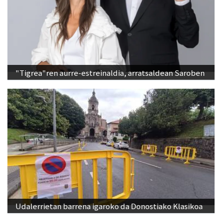
"Tigrea"ren aurre-estreinaldia, arratsaldean Saroben
Udalerrietan barrena igaroko da Donostiako Klasikoa