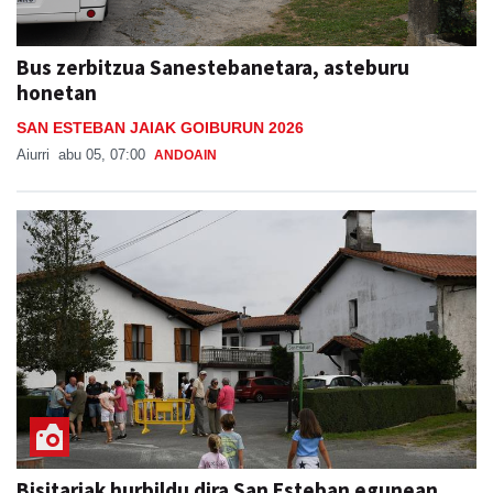
Bus zerbitzua Sanestebanetara, asteburu
honetan
SAN ESTEBAN JAIAK GOIBURUN 2026
Aiurri
abu 05, 07:00
ANDOAIN
Bisitariak hurbildu dira San Esteban egunean