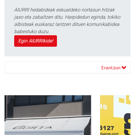
AIURRI hedabideak eskualdeko nortasun hitzak
jaso eta zabaltzen ditu. Harpidedun eginda, tokiko
albisteak euskaraz lantzen dituen komunikabidea
babestuko duzu.
Egin AIURRIkide!
Erantzun