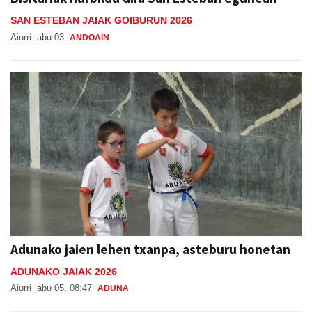
SAN ESTEBAN JAIAK GOIBURUN 2026
Aiurri
abu 03
ANDOAIN
Adunako jaien lehen txanpa, asteburu honetan
ADUNAKO JAIAK 2026
Aiurri
abu 05, 08:47
ADUNA