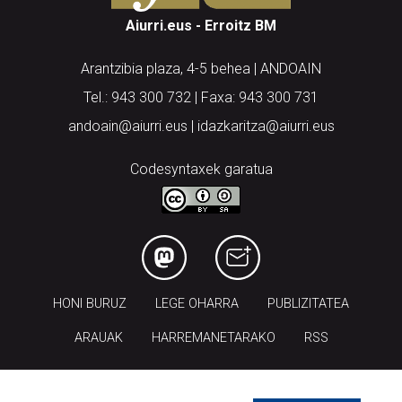
Aiurri.eus - Erroitz BM
Arantzibia plaza, 4-5 behea | ANDOAIN
Tel.: 943 300 732 | Faxa: 943 300 731
andoain@aiurri.eus | idazkaritza@aiurri.eus
Codesyntaxek garatua
HONI BURUZ
LEGE OHARRA
PUBLIZITATEA
ARAUAK
HARREMANETARAKO
RSS