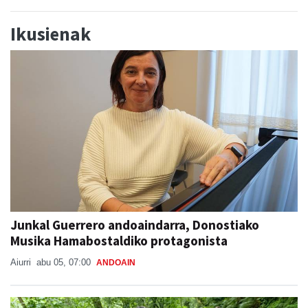
Ikusienak
Junkal Guerrero andoaindarra, Donostiako
Musika Hamabostaldiko protagonista
Aiurri
abu 05, 07:00
ANDOAIN