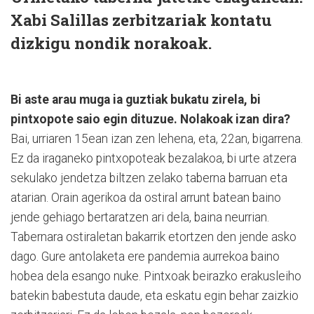
Xabi Salillas zerbitzariak kontatu
dizkigu nondik norakoak.
Bi aste arau muga ia guztiak bukatu zirela, bi
pintxopote saio egin dituzue. Nolakoak izan dira?
Bai, urriaren 15ean izan zen lehena, eta, 22an, bigarrena.
Ez da iraganeko pintxopoteak bezalakoa, bi urte atzera
sekulako jendetza biltzen zelako taberna barruan eta
atarian. Orain agerikoa da ostiral arrunt batean baino
jende gehiago bertaratzen ari dela, baina neurrian.
Tabernara ostiraletan bakarrik etortzen den jende asko
dago. Gure antolaketa ere pandemia aurrekoa baino
hobea dela esango nuke. Pintxoak beirazko erakusleiho
batekin babestuta daude, eta eskatu egin behar zaizkio