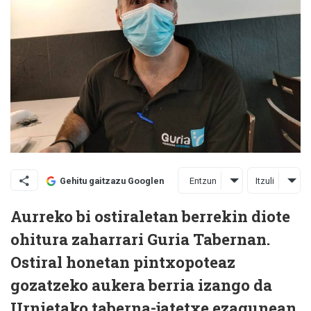
Entzun
Itzuli
Gehitu gaitzazu Googlen
Aurreko bi ostiraletan berrekin diote
ohitura zaharrari Guria Tabernan.
Ostiral honetan pintxopoteaz
gozatzeko aukera berria izango da
Urnietako taberna-jatetxe ezagunean.