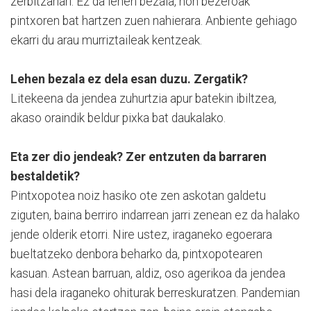
zerbitzariari. Ez da lehen bezala, non bezeroak
pintxoren bat hartzen zuen nahierara. Anbiente gehiago
ekarri du arau murriztaileak kentzeak.
Lehen bezala ez dela esan duzu. Zergatik?
Litekeena da jendea zuhurtzia apur batekin ibiltzea,
akaso oraindik beldur pixka bat daukalako.
Eta zer dio jendeak? Zer entzuten da barraren
bestaldetik?
Pintxopotea noiz hasiko ote zen askotan galdetu
ziguten, baina berriro indarrean jarri zenean ez da halako
jende olderik etorri. Nire ustez, iraganeko egoerara
bueltatzeko denbora beharko da, pintxopotearen
kasuan. Astean barruan, aldiz, oso agerikoa da jendea
hasi dela iraganeko ohiturak berreskuratzen. Pandemian