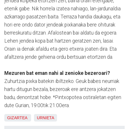
jendea kolpeka etortzen zen, baina orain etengabe,
etenik gabe. Nik horrela izatea nahiago, lan-jardunaldia
azkarrago pasatzen baita. Terraza handia daukagu, eta
hori ere ondo dator jendeak pixkanaka bere ohiturak
berreskuratu ditzan. Afalostean bai aldatu da egoera.
Lehen jendea kopa bat hartzen geratzen zen, lasai.
Orain ia denak afaldu eta gero etxera joaten dira. Eta
afaltzera jende gehiena ordu bertsuan etortzen da.
Mezuren bat eman nahi al zenioke bezeroari?
Zuhurtzia pixka batekin ibiltzeko. Geuk babes neurriak
hartu ditugun bezala, bezeroak ere antzera jokatzen
badu, denontzat hobe. *Pintxopotea ostiraletan egiten
dute Gurian, 19:00tik 21:00era.
GIZARTEA
URNIETA