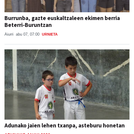
Burrunba, gazte euskaltzaleen ekimen berria
Beterri-Buruntzan
Aiurri
abu 07, 07:00
URNIETA
Adunako jaien lehen txanpa, asteburu honetan