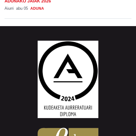
ADUNAKO JAIAK 2026
Aiurri
abu 05
ADUNA