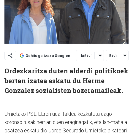
Entzun
Itzuli
Gehitu gaitzazu Googlen
Ordezkaritza duten alderdi politikoek
bertan izatea eskatu du Herme
Gonzalez sozialisten bozeramaileak.
Urnietako PSE-EEren udal taldea kezkatuta dago
koronabirusak herrian duen eraginagatik, eta lan-mahaia
osatzea eskatu dio Jorge Segurado Urnietako alkateari,