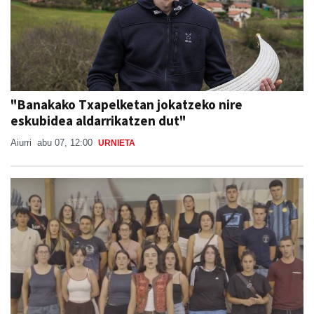
"Banakako Txapelketan jokatzeko nire
eskubidea aldarrikatzen dut"
Aiurri
abu 07, 12:00
URNIETA