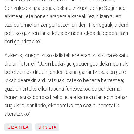
Gonzalezek azalpenak eskatu zizkion Jorge Segurado
alkateari, eta honen arabera alkateak “ezin izan zuen
azaldu Urnietan zer gertatzen ari den. Horregatik, alderdi
politiko guztien lankidetza ezinbestekoa da egoera larri
hori gainditzeko”.
Azkenik, zinegotzi sozialistak ere erantzukizuna eskatu
die urnietarrei: “Jakin badakigu gutxiengoa dela neurriak
betetzen ez dituen jendea, baina garrantzitsua da gure
jokabidearekin arduratsuak izateko beharra berrestea;
guztion arteko elkartasuna funtsezkoa da pandemia
honen aurka borrokatzeko, eta elkarrekin lan egin behar
dugu krisi sanitario, ekonomiko eta sozial honetatik
ateratzeko”.
GIZARTEA
URNIETA