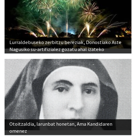
Lurraldebuseko zerbitzu bereziak, Donostiako Aste
Nagusiko su-artifizialez gozatu ahal izateko
Otoitzaldia, larunbat honetan, Ama Kandidaren
omenez