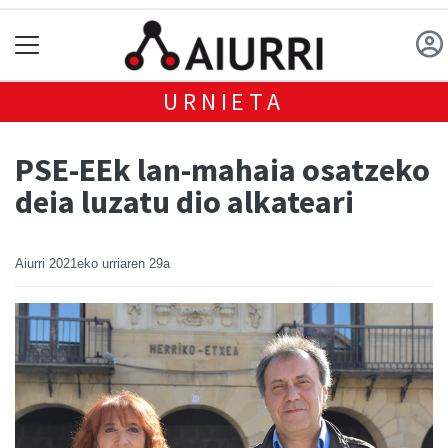
URNIETA
PSE-EEk lan-mahaia osatzeko
deia luzatu dio alkateari
Aiurri
2021eko urriaren 29a