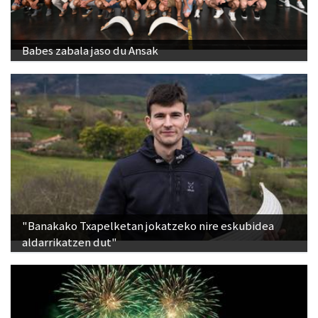
Babes zabala jaso du Ansak
"Banakako Txapelketan jokatzeko nire eskubidea
aldarrikatzen dut"