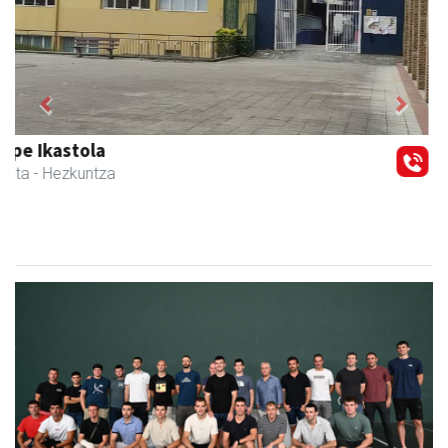
Previous
Next
Urnietako Udala
Urnieta
- Udaletxeak