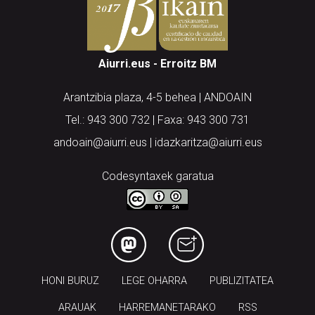
Aiurri.eus - Erroitz BM
Arantzibia plaza, 4-5 behea | ANDOAIN
Tel.: 943 300 732 | Faxa: 943 300 731
andoain@aiurri.eus | idazkaritza@aiurri.eus
Codesyntaxek garatua
HONI BURUZ
LEGE OHARRA
PUBLIZITATEA
ARAUAK
HARREMANETARAKO
RSS