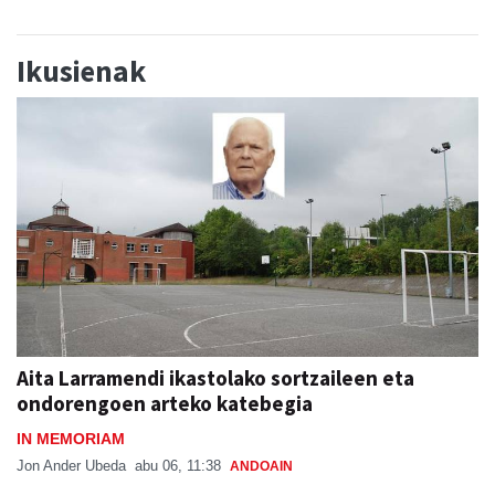
Ikusienak
Aita Larramendi ikastolako sortzaileen eta
ondorengoen arteko katebegia
IN MEMORIAM
Jon Ander Ubeda
abu 06, 11:38
ANDOAIN