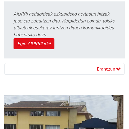
AIURRI hedabideak eskualdeko nortasun hitzak
jaso eta zabaltzen ditu. Harpidedun eginda, tokiko
albisteak euskaraz lantzen dituen komunikabidea
babestuko duzu.
Egin AIURRIkide!
Erantzun