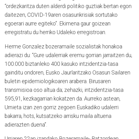
“ordezkaritza duten alderdi politiko guztiak bertan egon
daitezen, COVID-19aren osasunkrisiak sortutako
egoerari aurre egiteko”. Ekimena gaur goizean
erregistratu du herriko Udaleko erregistroan.
Herme Gonzalez bozeramaile sozialistak honakoa
adierazi du: “Gure udalerriak eremu gorrian jarraitzen du,
100.000 biztanleko 400 kasuko intzidentzia-tasa
gainditu ondoren, Eusko Jaurlaritzako Osasun Sailaren
buletin epidemiologikoaren arabera. Birusaren
transmisioa oso altua da; zehazki, intzidentzia-tasa
595,91, kezkagarrian kokatzen da. Aurreko astean,
Urnieta izan zen gorriz zegoen Euskadiko udalerri
bakarra, hots, kutsatzeko arrisku maila altuena
adierazten duena”.
Urriaren 22an izandako Bozeramaile- Batzordean,