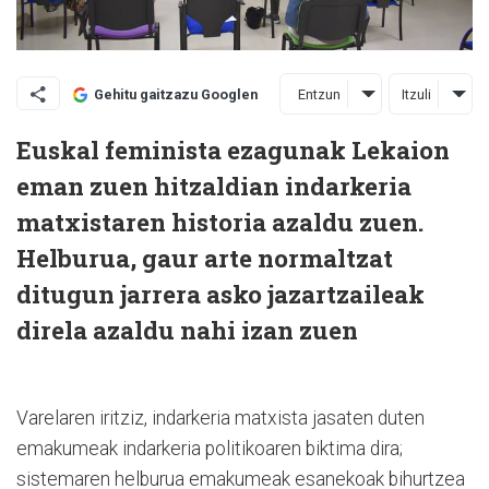
Entzun
Itzuli
Gehitu gaitzazu Googlen
Euskal feminista ezagunak Lekaion
eman zuen hitzaldian indarkeria
matxistaren historia azaldu zuen.
Helburua, gaur arte normaltzat
ditugun jarrera asko jazartzaileak
direla azaldu nahi izan zuen
Varelaren iritziz, indarkeria matxista jasaten duten
emakumeak indarkeria politikoaren biktima dira;
sistemaren helburua emakumeak esanekoak bihurtzea