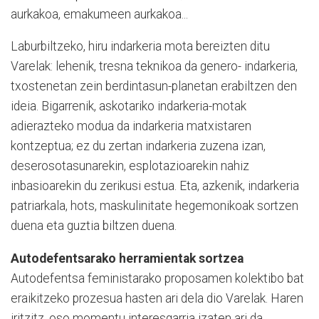
aurkakoa, emakumeen aurkakoa...
Laburbiltzeko, hiru indarkeria mota bereizten ditu
Varelak: lehenik, tresna teknikoa da genero- indarkeria,
txostenetan zein berdintasun-planetan erabiltzen den
ideia. Bigarrenik, askotariko indarkeria-motak
adierazteko modua da indarkeria matxistaren
kontzeptua; ez du zertan indarkeria zuzena izan,
deserosotasunarekin, esplotazioarekin nahiz
inbasioarekin du zerikusi estua. Eta, azkenik, indarkeria
patriarkala, hots, maskulinitate hegemonikoak sortzen
duena eta guztia biltzen duena.
Autodefentsarako herramientak sortzea
Autodefentsa feministarako proposamen kolektibo bat
eraikitzeko prozesua hasten ari dela dio Varelak. Haren
iritzitz, oso momentu interesgarria izaten ari da