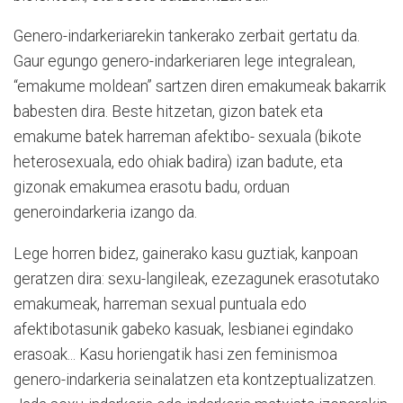
Genero-indarkeriarekin tankerako zerbait gertatu da.
Gaur egungo genero-indarkeriaren lege integralean,
“emakume moldean” sartzen diren emakumeak bakarrik
babesten dira. Beste hitzetan, gizon batek eta
emakume batek harreman afektibo- sexuala (bikote
heterosexuala, edo ohiak badira) izan badute, eta
gizonak emakumea erasotu badu, orduan
generoindarkeria izango da.
Lege horren bidez, gainerako kasu guztiak, kanpoan
geratzen dira: sexu-langileak, ezezagunek erasotutako
emakumeak, harreman sexual puntuala edo
afektibotasunik gabeko kasuak, lesbianei egindako
erasoak... Kasu horiengatik hasi zen feminismoa
genero-indarkeria seinalatzen eta kontzeptualizatzen.