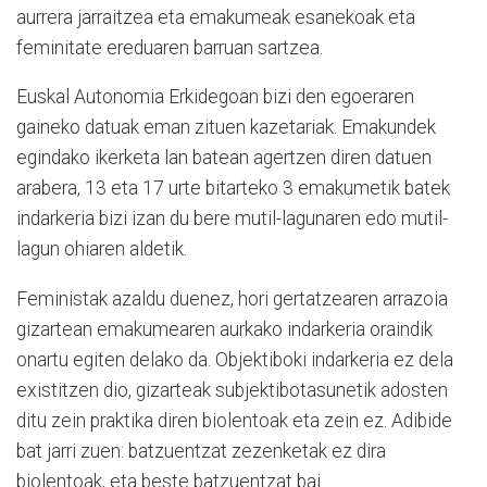
aurrera jarraitzea eta emakumeak esanekoak eta
feminitate ereduaren barruan sartzea.
Euskal Autonomia Erkidegoan bizi den egoeraren
gaineko datuak eman zituen kazetariak. Emakundek
egindako ikerketa lan batean agertzen diren datuen
arabera, 13 eta 17 urte bitarteko 3 emakumetik batek
indarkeria bizi izan du bere mutil-lagunaren edo mutil-
lagun ohiaren aldetik.
Feministak azaldu duenez, hori gertatzearen arrazoia
gizartean emakumearen aurkako indarkeria oraindik
onartu egiten delako da. Objektiboki indarkeria ez dela
existitzen dio, gizarteak subjektibotasunetik adosten
ditu zein praktika diren biolentoak eta zein ez. Adibide
bat jarri zuen: batzuentzat zezenketak ez dira
biolentoak, eta beste batzuentzat bai.