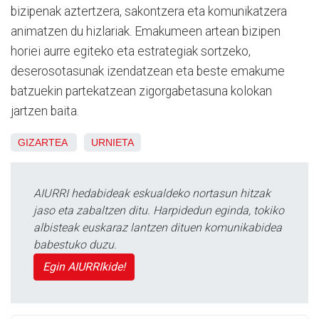
bizipenak aztertzera, sakontzera eta komunikatzera
animatzen du hizlariak. Emakumeen artean bizipen
horiei aurre egiteko eta estrategiak sortzeko,
deserosotasunak izendatzean eta beste emakume
batzuekin partekatzean zigorgabetasuna kolokan
jartzen baita.
GIZARTEA
URNIETA
AIURRI hedabideak eskualdeko nortasun hitzak
jaso eta zabaltzen ditu. Harpidedun eginda, tokiko
albisteak euskaraz lantzen dituen komunikabidea
babestuko duzu.
Egin AIURRIkide!