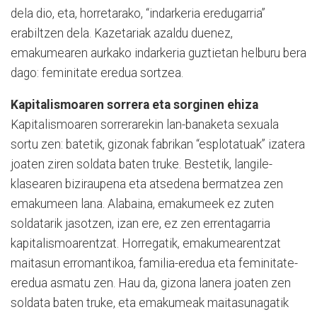
dela dio, eta, horretarako, “indarkeria eredugarria”
erabiltzen dela. Kazetariak azaldu duenez,
emakumearen aurkako indarkeria guztietan helburu bera
dago: feminitate eredua sortzea.
Kapitalismoaren sorrera eta sorginen ehiza
Kapitalismoaren sorrerarekin lan-banaketa sexuala
sortu zen: batetik, gizonak fabrikan “esplotatuak” izatera
joaten ziren soldata baten truke. Bestetik, langile-
klasearen biziraupena eta atsedena bermatzea zen
emakumeen lana. Alabaina, emakumeek ez zuten
soldatarik jasotzen, izan ere, ez zen errentagarria
kapitalismoarentzat. Horregatik, emakumearentzat
maitasun erromantikoa, familia-eredua eta feminitate-
eredua asmatu zen. Hau da, gizona lanera joaten zen
soldata baten truke, eta emakumeak maitasunagatik