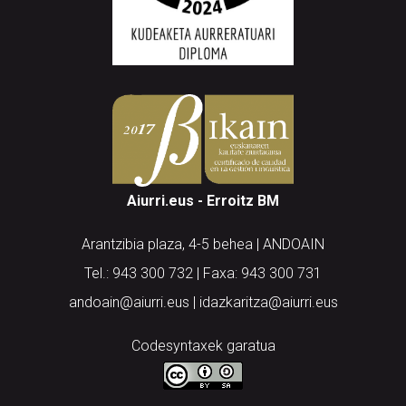
Aiurri.eus - Erroitz BM
Arantzibia plaza, 4-5 behea | ANDOAIN
Tel.: 943 300 732 | Faxa: 943 300 731
andoain@aiurri.eus | idazkaritza@aiurri.eus
Codesyntaxek garatua