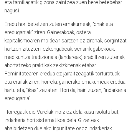
eta familiagatik gizona zaintzea zuen bere betebehar
nagusi.
Eredu hori betetzen zuten emakumeak, “onak eta
eredugarriak” ziren. Gainerakoak, ostera,
kapitalismoaren moldean sartzen ez zirenak, sorgintzat
hartzen zituzten: ezkongabeak, senarrik gabekoak,
medikuntza tradizionala (landareak) erabiltzen zutenak,
abortatzeko praktikak zekizkitenak etabar.
Feminitatearen eredua ez jarraitzeagatik torturatuak
eta erailak ziren, horrela, gainerako emakumeak eredua
hartu eta, "ikas" zezaten. Hori da, hain zuzen, "indarkeria
eredugarria".
Horregatik dio Varelak inoiz ez dela kasu isolatu bat,
indarkeria hori sistematikoa dela. Gizarteak
ahalbidetzen duelako inpunitate osoz indarkeriak