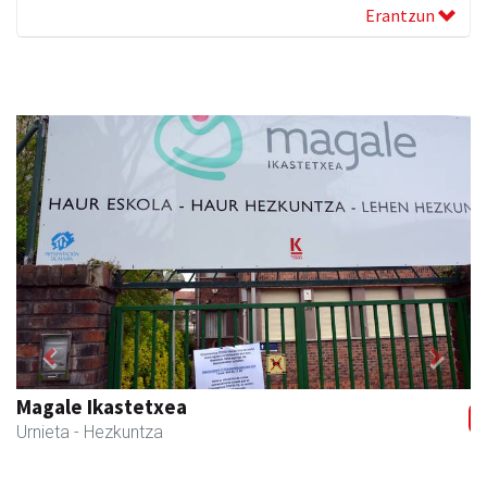
Erantzun
Previous
Next
Magale Ikastetxea
Urnieta
- Hezkuntza