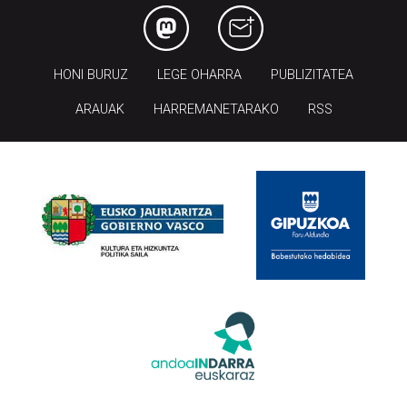
HONI BURUZ
LEGE OHARRA
PUBLIZITATEA
ARAUAK
HARREMANETARAKO
RSS