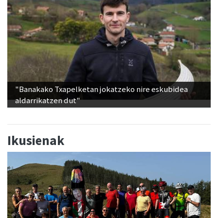
"Banakako Txapelketan jokatzeko nire eskubidea
aldarrikatzen dut"
Ikusienak