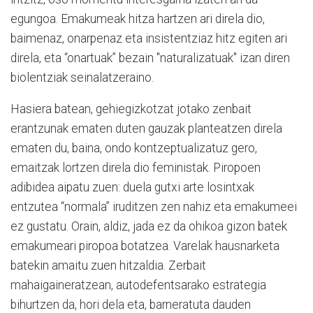
egungoa. Emakumeak hitza hartzen ari direla dio,
baimenaz, onarpenaz eta insistentziaz hitz egiten ari
direla, eta “onartuak” bezain "naturalizatuak" izan diren
biolentziak seinalatzeraino.
Hasiera batean, gehiegizkotzat jotako zenbait
erantzunak ematen duten gauzak planteatzen direla
ematen du, baina, ondo kontzeptualizatuz gero,
emaitzak lortzen direla dio feministak. Piropoen
adibidea aipatu zuen: duela gutxi arte losintxak
entzutea “normala” iruditzen zen nahiz eta emakumeei
ez gustatu. Orain, aldiz, jada ez da ohikoa gizon batek
emakumeari piropoa botatzea. Varelak hausnarketa
batekin amaitu zuen hitzaldia. Zerbait
mahaigaineratzean, autodefentsarako estrategia
bihurtzen da, hori dela eta, barneratuta dauden