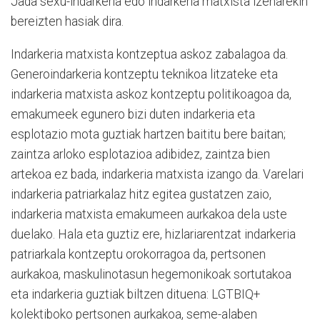
Jada sexu-indarkeria edo indarkeria matxista izenarekin
bereizten hasiak dira.
Indarkeria matxista kontzeptua askoz zabalagoa da.
Generoindarkeria kontzeptu teknikoa litzateke eta
indarkeria matxista askoz kontzeptu politikoagoa da,
emakumeek egunero bizi duten indarkeria eta
esplotazio mota guztiak hartzen baititu bere baitan;
zaintza arloko esplotazioa adibidez, zaintza bien
artekoa ez bada, indarkeria matxista izango da. Varelari
indarkeria patriarkalaz hitz egitea gustatzen zaio,
indarkeria matxista emakumeen aurkakoa dela uste
duelako. Hala eta guztiz ere, hizlariarentzat indarkeria
patriarkala kontzeptu orokorragoa da, pertsonen
aurkakoa, maskulinotasun hegemonikoak sortutakoa
eta indarkeria guztiak biltzen dituena: LGTBIQ+
kolektiboko pertsonen aurkakoa, seme-alaben