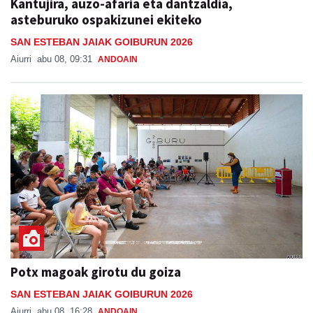
Kantujira, auzo-afaria eta dantzaldia,
asteburuko ospakizunei ekiteko
SAN ESTEBAN JAIAK GOIBURUN 2026
Aiurri
abu 08, 09:31
ANDOAIN
Potx magoak girotu du goiza
SAN ESTEBAN JAIAK GOIBURUN 2026
Aiurri
abu 08, 16:28
ANDOAIN