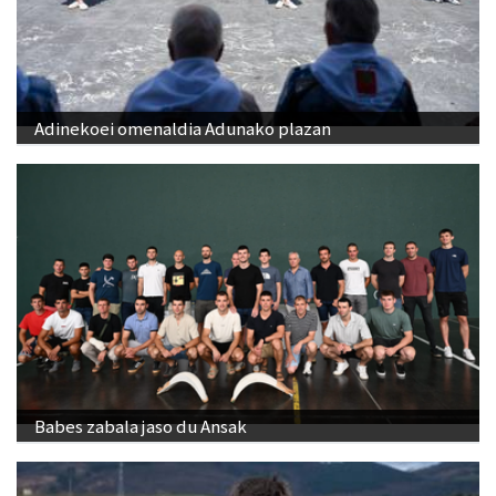
Adinekoei omenaldia Adunako plazan
Babes zabala jaso du Ansak