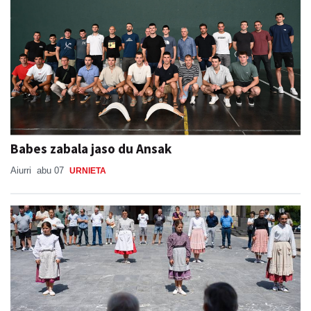
Babes zabala jaso du Ansak
Aiurri
abu 07
URNIETA