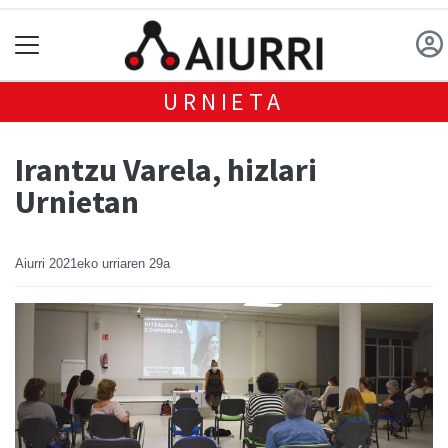
URNIETA
Irantzu Varela, hizlari
Urnietan
Aiurri
2021eko urriaren 29a