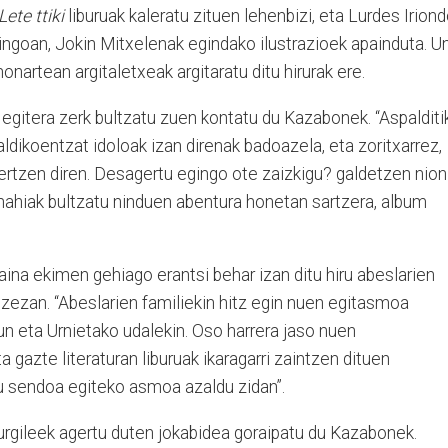
Lete ttiki
liburuak kaleratu zituen lehenbizi, eta Lurdes Irion
ingoan, Jokin Mitxelenak egindako ilustrazioek apainduta. U
artean argitaletxeak argitaratu ditu hirurak ere.
egitera zerk bultzatu zuen kontatu du Kazabonek. “Aspalditi
dikoentzat idoloak izan direnak badoazela, eta zoritxarrez,
ertzen diren. Desagertu egingo ote zaizkigu? galdetzen nion
n nahiak bultzatu ninduen abentura honetan sartzera, album
aina ekimen gehiago erantsi behar izan ditu hiru abeslarien
zezan. “Abeslarien familiekin hitz egin nuen egitasmoa
zun eta Urnietako udalekin. Oso harrera jaso nuen
a gazte literaturan liburuak ikaragarri zaintzen dituen
u sendoa egiteko asmoa azaldu zidan”.
urgileek agertu duten jokabidea goraipatu du Kazabonek.