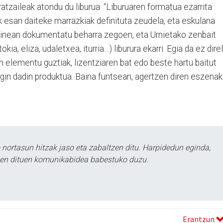
atzaileak atondu du liburua: “Liburuaren formatua ezarrita
 esan daiteke marrazkiak definituta zeudela, eta eskulana
 gainean dokumentatu beharra zegoen, eta Urnietako zenbait
kia, eliza, udaletxea, iturria…) liburura ekarri. Egia da ez dire
 elementu guztiak, lizentziaren bat edo beste hartu baitut
gin dadin produktua. Baina funtsean, agertzen diren eszenak
ortasun hitzak jaso eta zabaltzen ditu. Harpidedun eginda,
tzen dituen komunikabidea babestuko duzu.
Erantzun