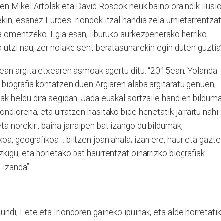
en Mikel Artolak eta David Roscok neuk baino oraindik ilusi
kin, esanez Lurdes Iriondok itzal handia zela urnietarrentzat
a omentzeko. Egia esan, liburuko aurkezpenerako herriko
ta utzi nau, zer nolako sentiberatasunarekin egin duten guztia”
ean argitaletxearen asmoak agertu ditu. “2015ean, Yolanda
 biografia kontatzen duen Argiaren alaba argitaratu genuen,
nak heldu dira segidan. Jada euskal sortzaile handien bildum
iondiorena, eta urratzen hasitako bide honetatik jarraitu nahi
ta norekin, baina jarraipen bat izango du bildumak,
oa, geografikoa… biltzen joan ahala; izan ere, haur eta gazte
zkigu, eta horietako bat haurrentzat oinarrizko biografiak
 izanda”.
undi, Lete eta Iriondoren gaineko ipuinak, eta alde horretatik