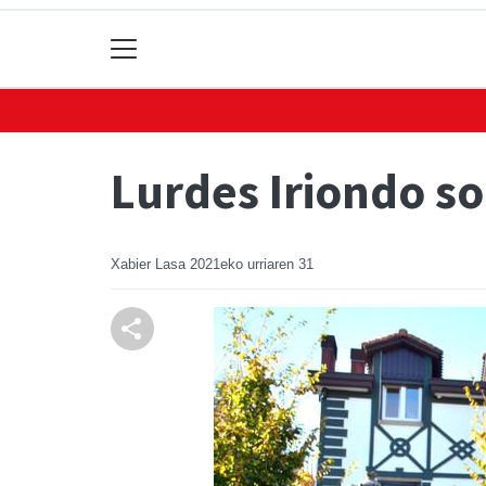
Lurdes Iriondo so
Xabier Lasa
2021eko urriaren 31