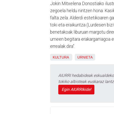
Jokin Mitxelena Donostiako ilustr
zegoela heldu nintzen hona. Kasik
falta zela. Alderdi estetikoaren
toki eta eraikuntza (Lurdesen bizito
benetakoak liburuan margotu diren
umeen begitara erakargarriagoa e
errealak dira”.
KULTURA
URNIETA
AIURRI hedabideak eskualdeko n
tokiko albisteak euskaraz lan
Egin AIURRIkide!