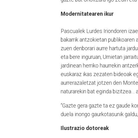
Modernitatearen ikur
Pascualek Lurdes Iriondoren izae
bakarrik antzokietan publikoaren a
zuen denborari aurre hartuta jard
eta bere inguruan, Urnietan jarrait
jardinean herriko haurrekin antzer
euskaraz ikas zezaten bideoak e
aurrerazaletzat jotzen den Monte
naturarekin bat eginda bizitzea… a
“Gazte gera gazte ta ez gaude kon
duela inongo gaurkotasunik galdu
Ilustrazio dotoreak