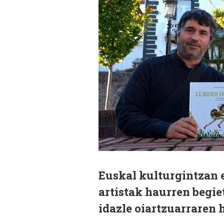
Euskal kulturgintzan 
artistak haurren begie
idazle oiartzuarraren 