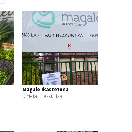
Magale Ikastetxea
Urnieta
- Hezkuntza