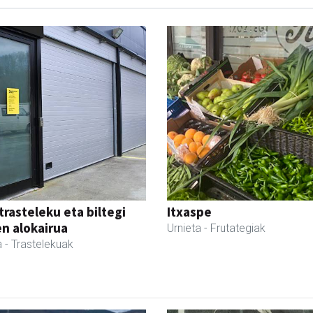
trasteleku eta biltegi
Itxaspe
en alokairua
Urnieta
- Frutategiak
a
- Trastelekuak