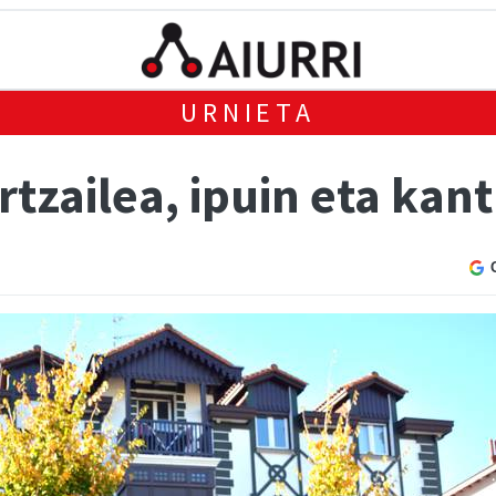
URNIETA
rtzailea, ipuin eta kan