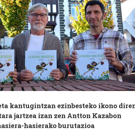
eta kantugintzan ezinbesteko ikono dire
tara jartzea izan zen Antton Kazabon
hasiera-hasierako burutazioa