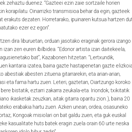
ek zehaztu duenez. “Gazteei ezin zaie sortzaile horien
ekin korapilatu. Oinarrizko transmisioa behar da egin, gazteek
bat erakuts dezaten. Horretarako, ipuinaren kutsua hartzen du
smatutako ezer ez egon”.
ertzen dira liburuetan, orduan jasotako eraginak gerora izango
n izan zen euren ibilbidea. “Edonor artista izan daitekeela,
nagusienetako bat”, Kazabonen hitzetan. “Lertxundik,
zuen kantaria izatea, baina gazte hastapenetan gazte elizkoi
ko abestiak abesten zituena gitarrarekin, eta arian-arian,
si eta fama hartu zuen. Leteri, gaztetan, Oiartzungo koroko
re bistatik, eztarri zakarra zeukala-eta. Iriondok, txikitatik
ano ikasketak zeuzkan, aitak gitarra oparitu zion..), baina 20
joateko erabakia hartu zuen. Azken unean, ordea, osasuneko
ortaz, Kongoak misiolari on bat galdu zuen, eta guk euskal
teke kasualitate huts batek eragin zuela orain 60 urte neska
askoren idolo bihur zedin”.