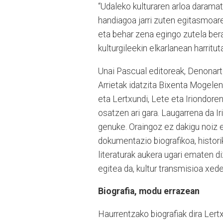
“Udaleko kulturaren arloa daramat
handiagoa jarri zuten egitasmoare
eta behar zena egingo zutela ber
kulturgileekin elkarlanean harritu
Unai Pascual editoreak, Denonart
Arrietak idatzita Bixenta Mogelen
eta Lertxundi, Lete eta Iriondore
osatzen ari gara. Laugarrena da Ir
genuke. Oraingoz ez dakigu noiz e
dokumentazio biografikoa, historik
literaturak aukera ugari ematen di
egitea da, kultur transmisioa xede
Biografia, modu errazean
Haurrentzako biografiak dira Lertx