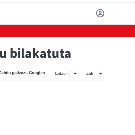
tu bilakatuta
Gehitu gaitzazu Googlen
Entzun
Itzuli