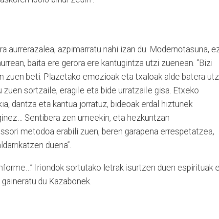
ra aurrerazalea, azpimarratu nahi izan du. Modernotasuna, e
urrean, baita ere gerora ere kantugintza utzi zuenean. “Bizi
un zuen beti. Plazetako emozioak eta txaloak alde batera utzi
u zuen sortzaile, eragile eta bide urratzaile gisa. Etxeko
kia, dantza eta kantua jorratuz, bideoak erdal hiztunek
ginez… Sentibera zen umeekin, eta hezkuntzan
ssori metodoa erabili zuen, beren garapena errespetatzea,
ldarrikatzen duena”.
forme…” Iriondok sortutako letrak isurtzen duen espirituak 
, gaineratu du Kazabonek.