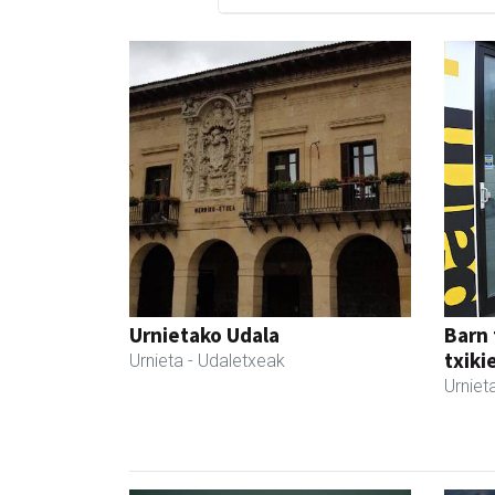
Urnietako Udala
Barn 
txiki
Urnieta
- Udaletxeak
Urniet