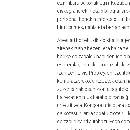
ezin liburu sakonak egin, Kazabon
diskografiarekin eta bibliografiar
pertsonai horiekin interes pittin 
hiru liburuek, nahiz eta bertan a
Abeslari horiek txiki-txikitatik ag
zirenak izan zitezen, eta baita zei
horixe da zabaldu nahi den ideia 
esaterako, ez dakit noiz erabaki 
izan zen, Elvis Presleyren itzulita
konturatzerako, antzeztokietan ha
zuzendariak esan zion aldegiteko be
bazekarren musikarako oinarria (pi
urte zituela, Kongora misiotara 
gaixotasun larria topatu zioten. H
sortzaile handia irabazi. Esan dai
gazte bat oholtzara igo zedin eta 