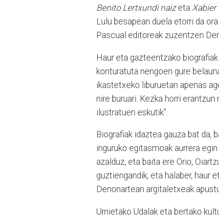
Benito Lertxundi naiz
eta
Xabier 
Lulu besapean duela etorri da ora
Pascual editoreak zuzentzen Denon
Haur eta gazteentzako biografiak 
konturatuta nengoen gure belaunal
ikastetxeko liburuetan apenas ag
nire buruari. Kezka horri erantzu
ilustratuen eskutik”.
Biografiak idaztea gauza bat da, b
inguruko egitasmoak aurrera egin 
azalduz, eta baita ere Orio, Oiart
guztiengandik, eta halaber, haur et
Denonartean argitaletxeak apust
Urnietako Udalak eta bertako kult