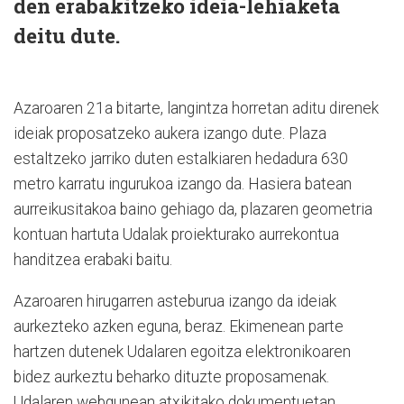
den erabakitzeko ideia-lehiaketa
deitu dute.
Azaroaren 21a bitarte, langintza horretan aditu direnek
ideiak proposatzeko aukera izango dute. Plaza
estaltzeko jarriko duten estalkiaren hedadura 630
metro karratu ingurukoa izango da. Hasiera batean
aurreikusitakoa baino gehiago da, plazaren geometria
kontuan hartuta Udalak proiekturako aurrekontua
handitzea erabaki baitu.
Azaroaren hirugarren asteburua izango da ideiak
aurkezteko azken eguna, beraz. Ekimenean parte
hartzen dutenek Udalaren egoitza elektronikoaren
bidez aurkeztu beharko dituzte proposamenak.
Udalaren webgunean atxikitako dokumentuetan