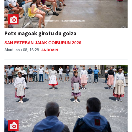
Potx magoak girotu du goiza
SAN ESTEBAN JAIAK GOIBURUN 2026
Aiurri
abu 08, 16:28
ANDOAIN