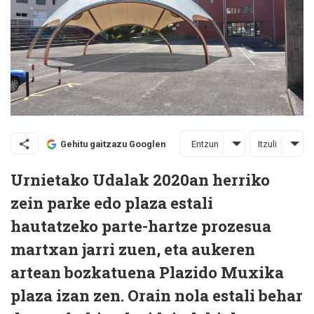
Entzun
Itzuli
Gehitu gaitzazu Googlen
Urnietako Udalak 2020an herriko
zein parke edo plaza estali
hautatzeko parte-hartze prozesua
martxan jarri zuen, eta aukeren
artean bozkatuena Plazido Muxika
plaza izan zen. Orain nola estali behar