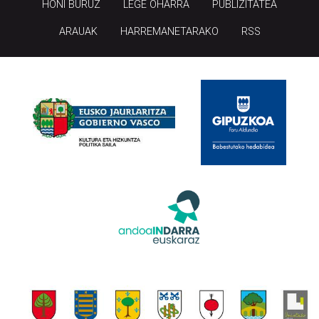
HONI BURUZ
LEGE OHARRA
PUBLIZITATEA
ARAUAK
HARREMANETARAKO
RSS