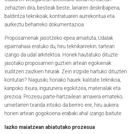
zehazten dira, besteak beste, lanaren deskribapena,
baldintza teknikoak, kontratuaren aurrekontua eta
aurkeztu beharreko dokumentazioa.
Proposamenak jasotzeko epea amaituta, Udalak
epaimahaia eratuko du, hiru teknikarirekin; tartean
izango da udal arkitektoa. Horiek hautatuko dituzte
jasotako proposamen guztien artean egokienak
iruditzen zaizkien hirurak. Zein irizpide hartuko dituzten
kontutan? Nagusiki, honako hauek: kalitate teknikoa,
kanpoko itxura, ingurunera egokitzea, materialak eta
prezioa. Prozesu parte-hartzaileari amaiera emateko,
urnietarren txanda iritsiko da berriro ere, hiru aukera
horien artean gogokoena erabaki ahal izango baitute.
Iazko maiatzean abiatutako prozesua