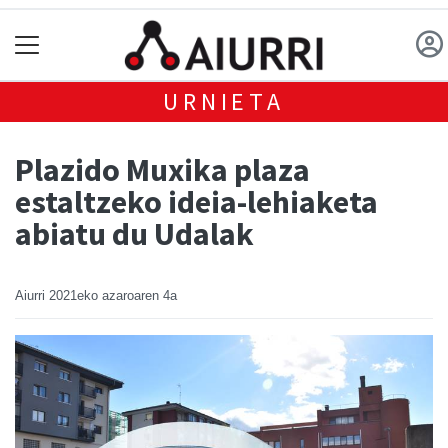
URNIETA
Plazido Muxika plaza
estaltzeko ideia-lehiaketa
abiatu du Udalak
Aiurri
2021eko azaroaren 4a