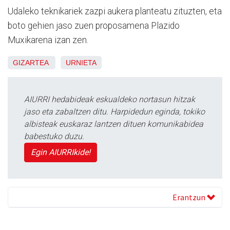
Udaleko teknikariek zazpi aukera planteatu zituzten, eta
boto gehien jaso zuen proposamena Plazido
Muxikarena izan zen.
GIZARTEA
URNIETA
AIURRI hedabideak eskualdeko nortasun hitzak
jaso eta zabaltzen ditu. Harpidedun eginda, tokiko
albisteak euskaraz lantzen dituen komunikabidea
babestuko duzu.
Egin AIURRIkide!
Erantzun