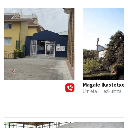
Previous
Next
Magale Ikastetxea
Urnieta
- Hezkuntza