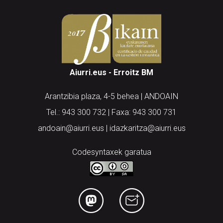
Aiurri.eus - Erroitz BM
Arantzibia plaza, 4-5 behea | ANDOAIN
Tel.: 943 300 732 | Faxa: 943 300 731
andoain@aiurri.eus | idazkaritza@aiurri.eus
Codesyntaxek garatua