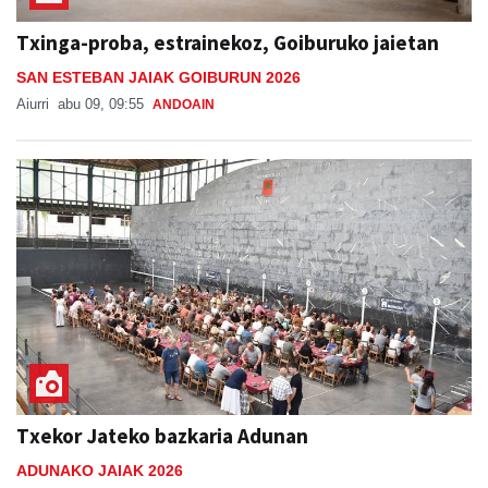
Txinga-proba, estrainekoz, Goiburuko jaietan
SAN ESTEBAN JAIAK GOIBURUN 2026
Aiurri
abu 09, 09:55
ANDOAIN
Txekor Jateko bazkaria Adunan
ADUNAKO JAIAK 2026