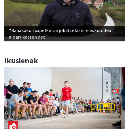
"Banakako Txapelketan jokatzeko nire eskubidea
aldarrikatzen dut"
Ikusienak