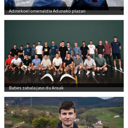
Adinekoei omenaldia Adunako plazan
Babes zabala jaso du Ansak