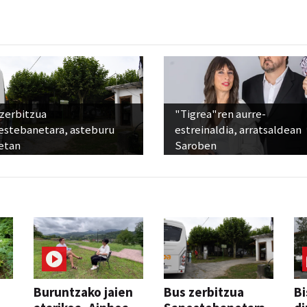
 zerbitzua
"Tigrea"ren aurre-
estebanetara, asteburu
estreinaldia, arratsaldean
etan
Saroben
Buruntzako jaien
Bus zerbitzua
Bi