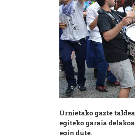
Urnietako gazte taldea
egiteko garaia delakoa
egin dute.