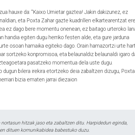
ua hauxe da: "Kaixo Urnietar gaztea! Jakin dakizunez, ez
enaldian, eta Poxta Zahar gazte kuadrillen elkartearentzat er
aldea ez dago bere momentu onenean, ez baitago urteroko lan
an handia egiten dugu herriko festen alde, eta gure jarduna
 urte osoan hamaika egiteko dago. Orain hamazortzi urte har
ar sortzeko konpromisoa, eta belaunaldiz belaunaldi igaro d
gazteagoetara pasatzeko momentua dela uste dugu.
 dugun bilera irekira etortzeko deia zabaltzen dizugu, Poxta
erriari bizia ematen jarrai diezaion
ortasun hitzak jaso eta zabaltzen ditu. Harpidedun eginda,
tzen dituen komunikabidea babestuko duzu.