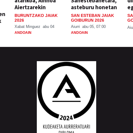
atarikoa, Ainhoa
Sanestebanetara,
di
Aiertzarekin
asteburu honetan
e
ien
BURUNTZAKO JAIAK
SAN ESTEBAN JAIAK
SA
k
2026
GOIBURUN 2026
GO
Xabat Minguez
abu 04
Aiurri
abu 05, 07:00
Aiu
ANDOAIN
ANDOAIN