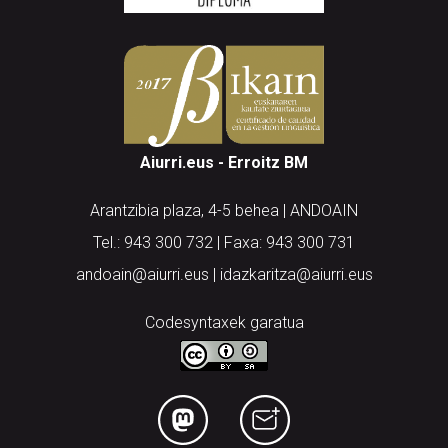
Aiurri.eus - Erroitz BM
Arantzibia plaza, 4-5 behea | ANDOAIN
Tel.: 943 300 732 | Faxa: 943 300 731
andoain@aiurri.eus | idazkaritza@aiurri.eus
Codesyntaxek garatua