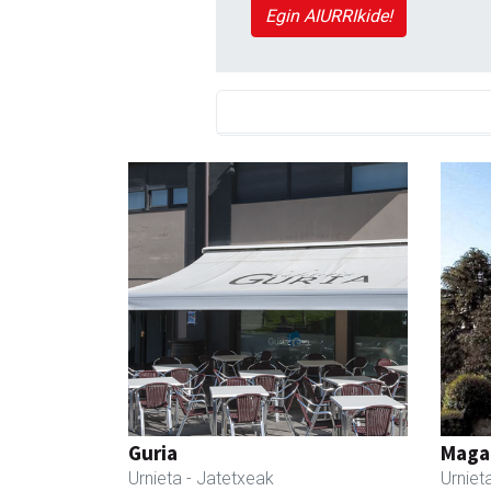
Egin AIURRIkide!
Guria
Maga
Urnieta
- Jatetxeak
Urniet