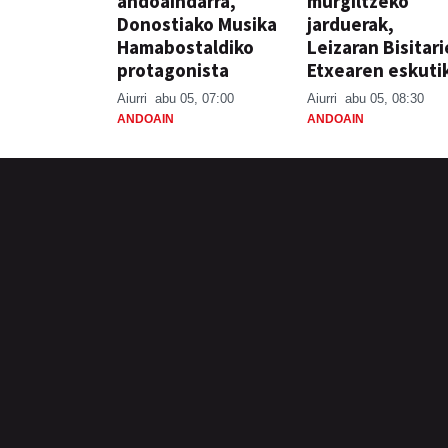
andoaindarra,
murgiltzeko
Donostiako Musika
jarduerak,
Hamabostaldiko
Leizaran Bisitar
protagonista
Etxearen eskuti
Aiurri
abu 05, 07:00
Aiurri
abu 05, 08:30
ANDOAIN
ANDOAIN