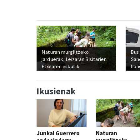
Naturan murgiltzeko
Bus
jarduerak, Leizaran Bisitarien
San
Etxearen eskutik
hon
Ikusienak
Junkal Guerrero
Naturan