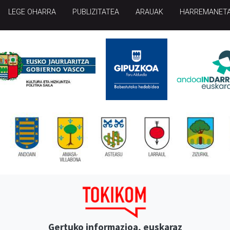
LEGE OHARRA
PUBLIZITATEA
ARAUAK
HARREMANET
Gertuko informazioa, euskaraz