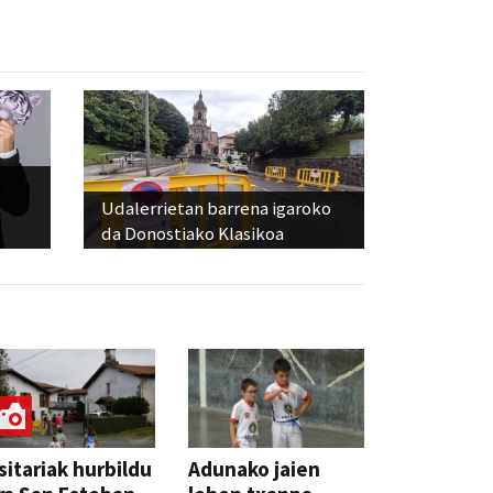
Udalerrietan barrena igaroko
da Donostiako Klasikoa
sitariak hurbildu
Adunako jaien