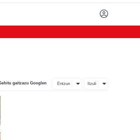
Gehitu gaitzazu Googlen
Entzun
Itzuli