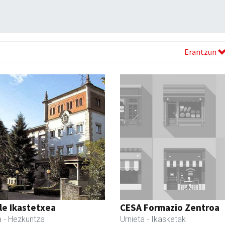
Erantzun
le Ikastetxea
CESA Formazio Zentroa
a
- Hezkuntza
Urnieta
- Ikasketak