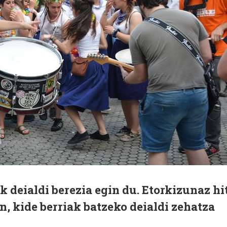
k deialdi berezia egin du. Etorkizunaz hi
n, kide berriak batzeko deialdi zehatza