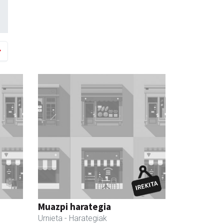
Muazpi harategia
Urnieta
- Harategiak