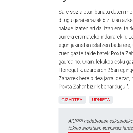
Sare sozialetan banatu duten mez
ditugu garai errazak bizi izan azk
halaxe izaten ari da. Izan ere, t
aurrera eramateko indarrarekin. L
egun jakinetan islatzen bada ere,
zuen gazte talde batek Poxta Zah
gaurdaino. Orain, lekukoa esku 
Horregatik, azaroaren 26an egingo
Zaharrek bere bidea jarrai dezan, h
Poxta Zahar bizirik behar dugu!".
GIZARTEA
URNIETA
AIURRI hedabideak eskualdeko n
tokiko albisteak euskaraz lan