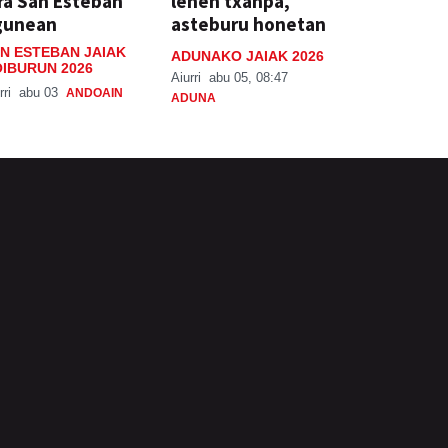
ra San Esteban
lehen txanpa,
gunean
asteburu honetan
N ESTEBAN JAIAK
ADUNAKO JAIAK 2026
IBURUN 2026
Aiurri
abu 05, 08:47
rri
abu 03
ANDOAIN
ADUNA