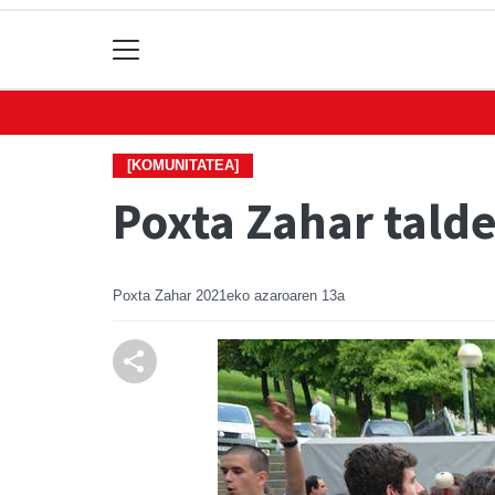
[KOMUNITATEA]
Poxta Zahar talde
Poxta Zahar
2021eko azaroaren 13a