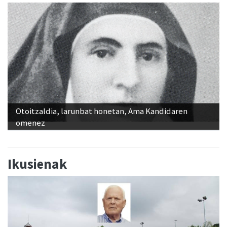
Otoitzaldia, larunbat honetan, Ama Kandidaren
omenez
Ikusienak