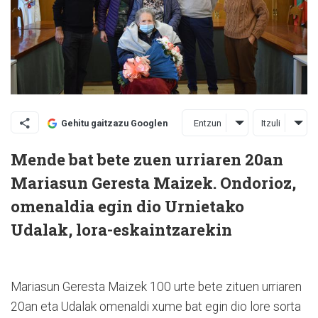
Entzun
Itzuli
Gehitu gaitzazu Googlen
Mende bat bete zuen urriaren 20an
Mariasun Geresta Maizek. Ondorioz,
omenaldia egin dio Urnietako
Udalak, lora-eskaintzarekin
Mariasun Geresta Maizek 100 urte bete zituen urriaren
20an eta Udalak omenaldi xume bat egin dio lore sorta