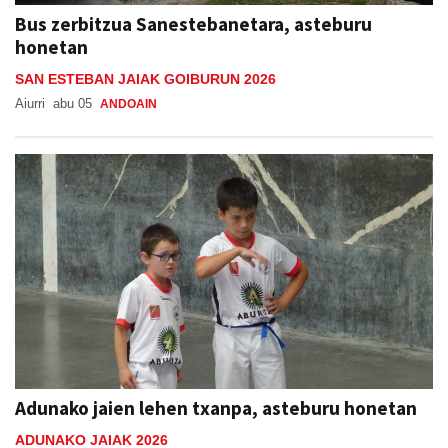
Bus zerbitzua Sanestebanetara, asteburu
honetan
SAN ESTEBAN JAIAK GOIBURUN 2026
Aiurri
abu 05
ANDOAIN
Adunako jaien lehen txanpa, asteburu honetan
ADUNAKO JAIAK 2026