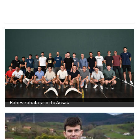
Babes zabala jaso du Ansak