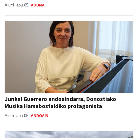
Aiurri
abu 05
ADUNA
Junkal Guerrero andoaindarra, Donostiako
Musika Hamabostaldiko protagonista
Aiurri
abu 05
ANDOAIN