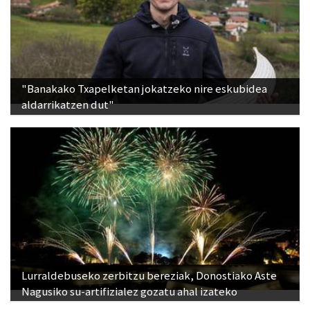
"Banakako Txapelketan jokatzeko nire eskubidea
aldarrikatzen dut"
Lurraldebuseko zerbitzu bereziak, Donostiako Aste
Nagusiko su-artifizialez gozatu ahal izateko