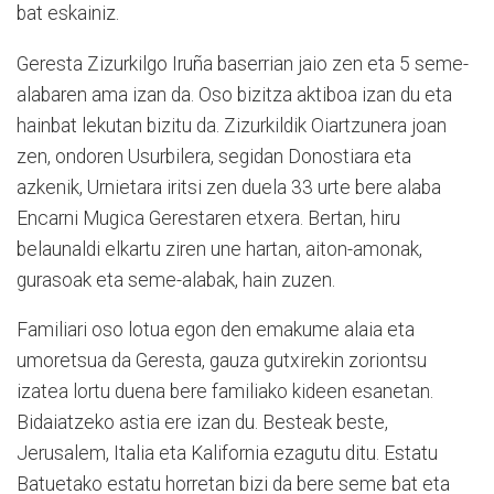
bat eskainiz.
Geresta Zizurkilgo Iruña baserrian jaio zen eta 5 seme-
alabaren ama izan da. Oso bizitza aktiboa izan du eta
hainbat lekutan bizitu da. Zizurkildik Oiartzunera joan
zen, ondoren Usurbilera, segidan Donostiara eta
azkenik, Urnietara iritsi zen duela 33 urte bere alaba
Encarni Mugica Gerestaren etxera. Bertan, hiru
belaunaldi elkartu ziren une hartan, aiton-amonak,
gurasoak eta seme-alabak, hain zuzen.
Familiari oso lotua egon den emakume alaia eta
umoretsua da Geresta, gauza gutxirekin zoriontsu
izatea lortu duena bere familiako kideen esanetan.
Bidaiatzeko astia ere izan du. Besteak beste,
Jerusalem, Italia eta Kalifornia ezagutu ditu. Estatu
Batuetako estatu horretan bizi da bere seme bat eta