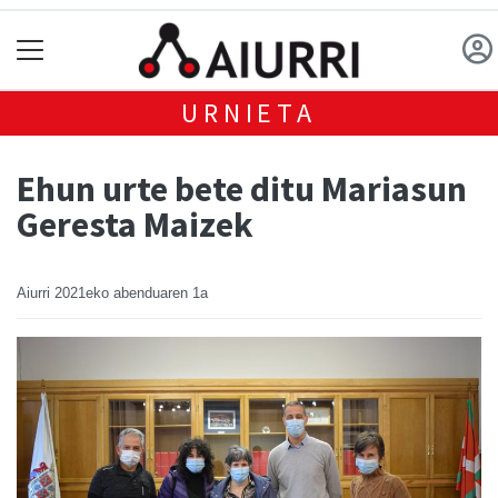
URNIETA
Ehun urte bete ditu Mariasun
Geresta Maizek
Aiurri
2021eko abenduaren 1a