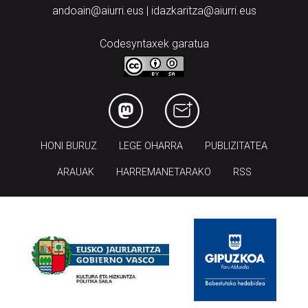
andoain@aiurri.eus | idazkaritza@aiurri.eus
Codesyntaxek garatua
HONI BURUZ
LEGE OHARRA
PUBLIZITATEA
ARAUAK
HARREMANETARAKO
RSS