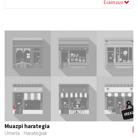
Erantzun
Previous
Next
Muazpi harategia
Urnieta
- Harategiak