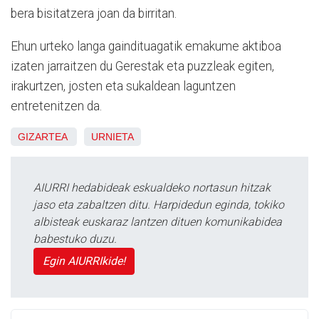
bera bisitatzera joan da birritan.
Ehun urteko langa gaindituagatik emakume aktiboa
izaten jarraitzen du Gerestak eta puzzleak egiten,
irakurtzen, josten eta sukaldean laguntzen
entretenitzen da.
GIZARTEA
URNIETA
AIURRI hedabideak eskualdeko nortasun hitzak
jaso eta zabaltzen ditu. Harpidedun eginda, tokiko
albisteak euskaraz lantzen dituen komunikabidea
babestuko duzu.
Egin AIURRIkide!