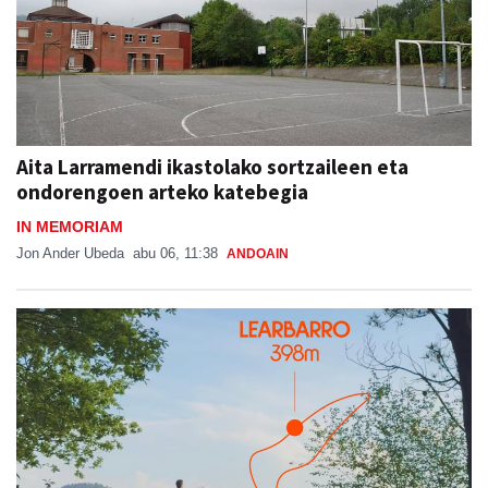
Aita Larramendi ikastolako sortzaileen eta
ondorengoen arteko katebegia
IN MEMORIAM
Jon Ander Ubeda
abu 06, 11:38
ANDOAIN