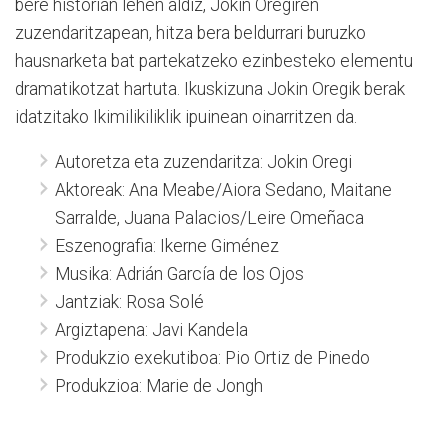
bere historian lehen aldiz, Jokin Oregiren
zuzendaritzapean, hitza bera beldurrari buruzko
hausnarketa bat partekatzeko ezinbesteko elementu
dramatikotzat hartuta. Ikuskizuna Jokin Oregik berak
idatzitako Ikimilikiliklik ipuinean oinarritzen da.
Autoretza eta zuzendaritza: Jokin Oregi
Aktoreak: Ana Meabe/Aiora Sedano, Maitane
Sarralde, Juana Palacios/Leire Omeñaca
Eszenografia: Ikerne Giménez
Musika: Adrián García de los Ojos
Jantziak: Rosa Solé
Argiztapena: Javi Kandela
Produkzio exekutiboa: Pio Ortiz de Pinedo
Produkzioa: Marie de Jongh