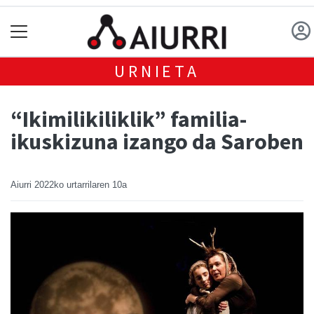
URNIETA
“Ikimilikiliklik” familia-
ikuskizuna izango da Saroben
Aiurri
2022ko urtarrilaren 10a