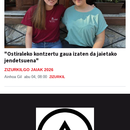
"Ostiraleko kontzertu gaua izaten da jaietako
jendetsuena"
ZIZURKILGO JAIAK 2026
Ainhoa Gil
abu 04, 08:00
ZIZURKIL