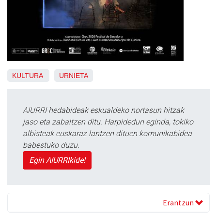
KULTURA
URNIETA
AIURRI hedabideak eskualdeko nortasun hitzak
jaso eta zabaltzen ditu. Harpidedun eginda, tokiko
albisteak euskaraz lantzen dituen komunikabidea
babestuko duzu.
Egin AIURRIkide!
Erantzun