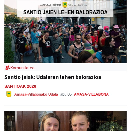
Komunitatea
Santio jaiak: Udalaren lehen balorazioa
SANTIOAK 2026
Amasa-Villabonako Udala
abu 05
AMASA-VILLABONA