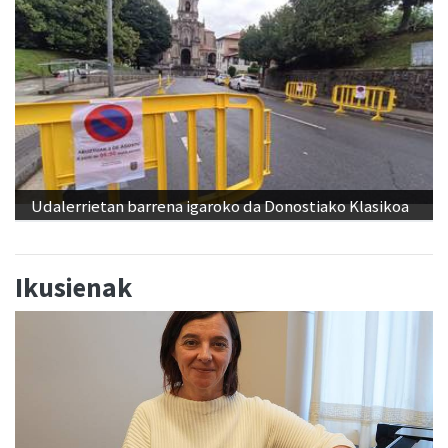
Udalerrietan barrena igaroko da Donostiako Klasikoa
Ikusienak