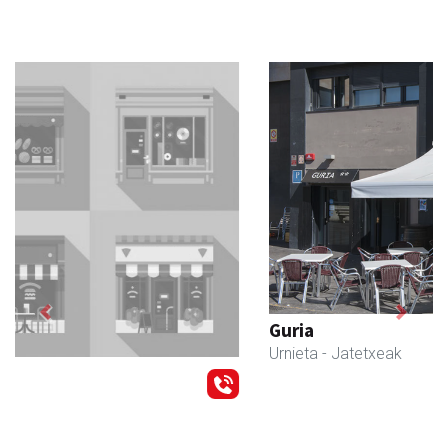
Previous
Next
Guria
Urnieta
- Jatetxeak