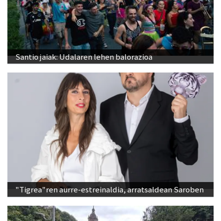
Santio jaiak: Udalaren lehen balorazioa
"Tigrea"ren aurre-estreinaldia, arratsaldean Saroben