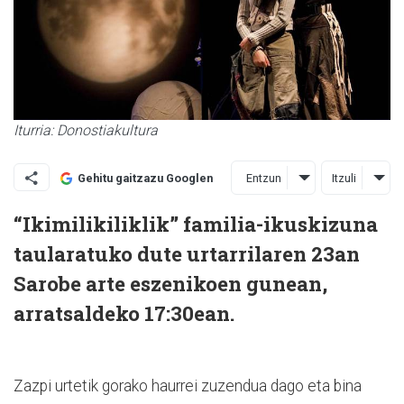
Iturria: Donostiakultura
Entzun
Itzuli
Gehitu gaitzazu Googlen
“Ikimilikiliklik” familia-ikuskizuna
taularatuko dute urtarrilaren 23an
Sarobe arte eszenikoen gunean,
arratsaldeko 17:30ean.
Zazpi urtetik gorako haurrei zuzendua dago eta bina