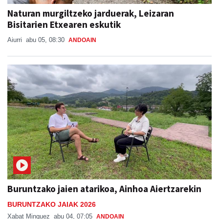
Bisitarien Etxearen eskutik
Aiurri
abu 05, 08:30
ANDOAIN
Buruntzako jaien atarikoa, Ainhoa Aiertzarekin
BURUNTZAKO JAIAK 2026
Xabat Minguez
abu 04, 07:05
ANDOAIN