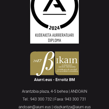
Aiurri.eus - Erroitz BM
Arantzibia plaza, 4-5 behea | ANDOAIN
Tel.: 943 300 732 | Faxa: 943 300 731
andoain@aiurri.eus | idazkaritza@aiurri.eus
Codesyntaxek garatua