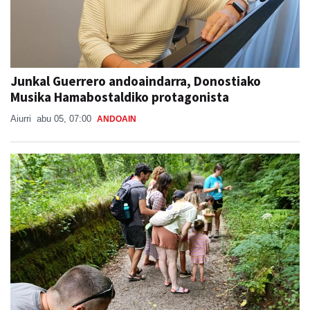
Junkal Guerrero andoaindarra, Donostiako
Musika Hamabostaldiko protagonista
Aiurri
abu 05, 07:00
ANDOAIN
Naturan murgiltzeko jarduerak, Leizaran