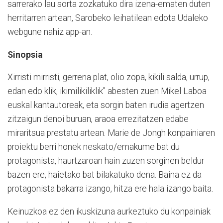
sarrerako lau sorta zozkatuko dira izena-ematen duten
herritarren artean, Sarobeko leihatilean edota Udaleko
webgune nahiz app-an.
Sinopsia
Xirristi mirristi, gerrena plat, olio zopa, kikili salda, urrup,
edan edo klik, ikimilikiliklik” abesten zuen Mikel Laboa
euskal kantautoreak, eta sorgin baten irudia agertzen
zitzaigun denoi buruan, araoa errezitatzen edabe
miraritsua prestatu artean. Marie de Jongh konpainiaren
proiektu berri honek neskato/emakume bat du
protagonista, haurtzaroan hain zuzen sorginen beldur
bazen ere, haietako bat bilakatuko dena. Baina ez da
protagonista bakarra izango, hitza ere hala izango baita.
Keinuzkoa ez den ikuskizuna aurkeztuko du konpainiak