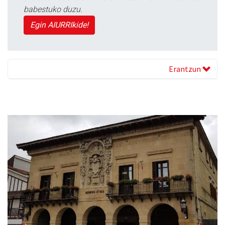
babestuko duzu.
Egin AIURRIkide!
Erantzun