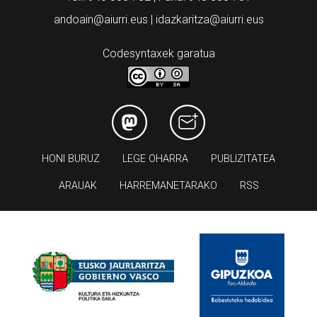
andoain@aiurri.eus | idazkaritza@aiurri.eus
Codesyntaxek garatua
HONI BURUZ
LEGE OHARRA
PUBLIZITATEA
ARAUAK
HARREMANETARAKO
RSS