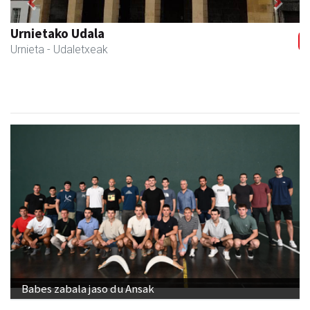
Previous
Next
Urnietako Udala
Urnieta
- Udaletxeak
Babes zabala jaso du Ansak