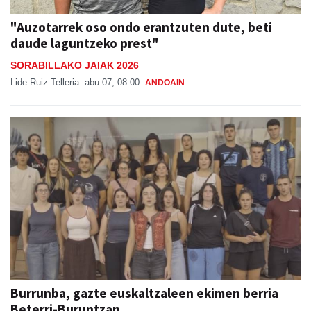
"Auzotarrek oso ondo erantzuten dute, beti
daude laguntzeko prest"
SORABILLAKO JAIAK 2026
Lide Ruiz Telleria
abu 07, 08:00
ANDOAIN
Burrunba, gazte euskaltzaleen ekimen berria
Beterri-Buruntzan