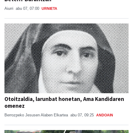
Aiurri
abu 07, 07:00
URNIETA
Otoitzaldia, larunbat honetan, Ama Kandidaren
omenez
Berrozpeko Jesusen Alaben Elkartea
abu 07, 09:25
ANDOAIN