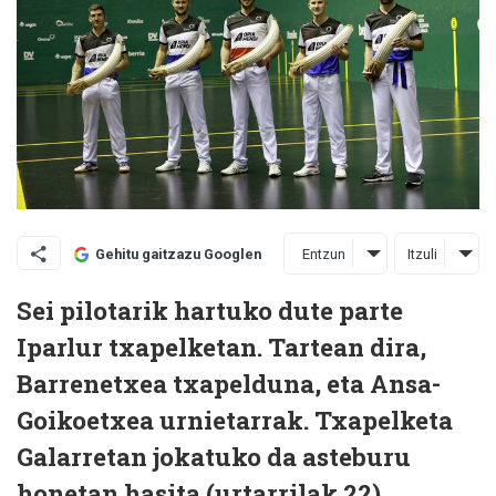
Entzun
Itzuli
Gehitu gaitzazu Googlen
Sei pilotarik hartuko dute parte
Iparlur txapelketan. Tartean dira,
Barrenetxea txapelduna, eta Ansa-
Goikoetxea urnietarrak. Txapelketa
Galarretan jokatuko da asteburu
honetan hasita (urtarrilak 22).