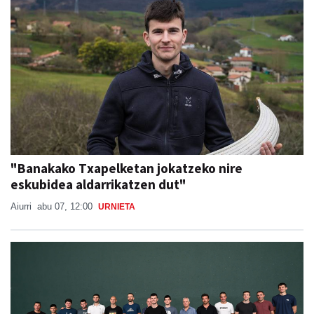
"Banakako Txapelketan jokatzeko nire
eskubidea aldarrikatzen dut"
Aiurri
abu 07, 12:00
URNIETA