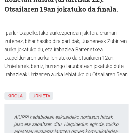
Otsailaren 19an jokatuko da finala.
Iparlur txapelketako aurkezpenean jakitera eraman
zutenez, bihar hasiko dira partidak; Juaneneak Zubiriren
aurka jokatuko du, eta irabazlea Barrenetxea
txapeldunaren aurka lehiatuko da otsailaren 12an.
Urnietarrek, berriz, hurrengo larunbatean jokatuko dute.
Irabazleak Urrizarren aurka lehiatuko du Otsailaren 5ean.
KIROLA
URNIETA
AIURRI hedabideak eskualdeko nortasun hitzak
jaso eta zabaltzen ditu. Harpidedun eginda, tokiko
albisteak euskaraz lantzen dituen komunikabidea