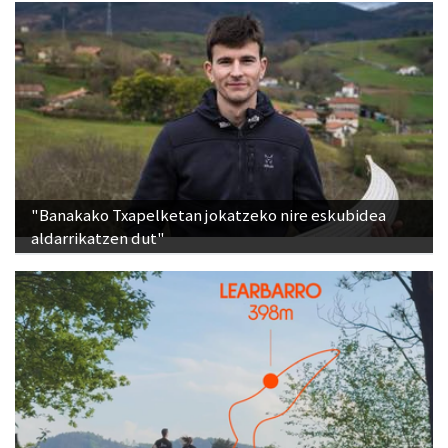
"Banakako Txapelketan jokatzeko nire eskubidea
aldarrikatzen dut"