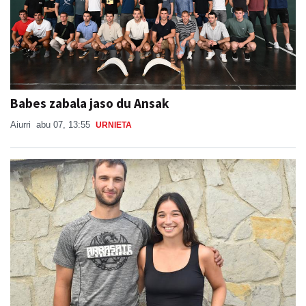
Babes zabala jaso du Ansak
Aiurri
abu 07, 13:55
URNIETA