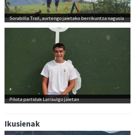
Sorabilla Trail, aurtengo jaietako berrikuntza nagusia
Pilota partidak Larraulgo jaietan
Ikusienak