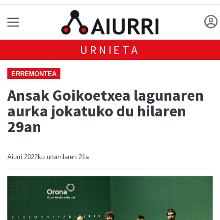
URNIETA
ERREMONTEA
Ansak Goikoetxea lagunaren
aurka jokatuko du hilaren
29an
Aiurri
2022ko urtarrilaren 21a