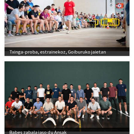
Txinga-proba, estrainekoz, Goiburuko jaietan
Babes zabala jaso du Ansak