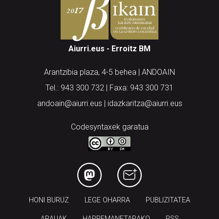
Aiurri.eus - Erroitz BM
Arantzibia plaza, 4-5 behea | ANDOAIN
Tel.: 943 300 732 | Faxa: 943 300 731
andoain@aiurri.eus | idazkaritza@aiurri.eus
Codesyntaxek garatua
HONI BURUZ
LEGE OHARRA
PUBLIZITATEA
ARAUAK
HARREMANETARAKO
RSS