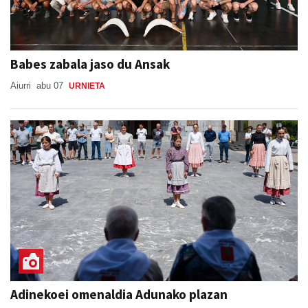
Babes zabala jaso du Ansak
Aiurri
abu 07
URNIETA
Adinekoei omenaldia Adunako plazan