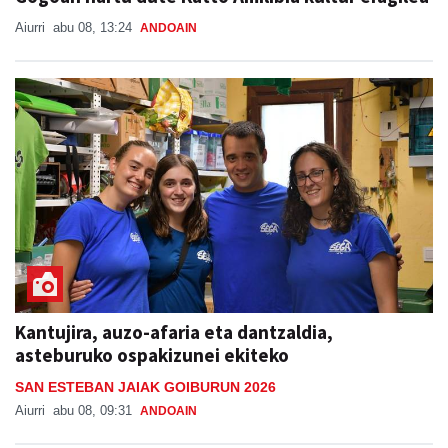
Aiurri
abu 08, 13:24
ANDOAIN
Kantujira, auzo-afaria eta dantzaldia,
asteburuko ospakizunei ekiteko
SAN ESTEBAN JAIAK GOIBURUN 2026
Aiurri
abu 08, 09:31
ANDOAIN