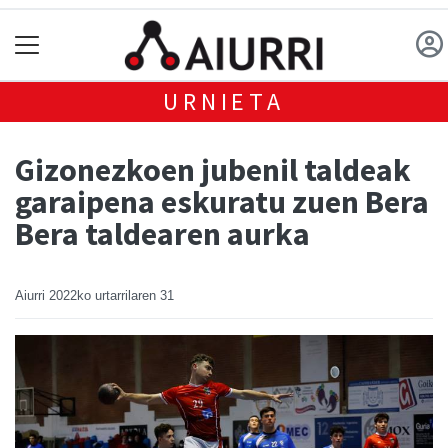
URNIETA
Gizonezkoen jubenil taldeak
garaipena eskuratu zuen Bera
Bera taldearen aurka
Aiurri
2022ko urtarrilaren 31