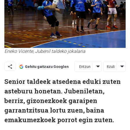
Eneko Vicente, Jubenil taldeko jokalaria
Entzun
Itzuli
Gehitu gaitzazu Googlen
Senior taldeek atsedena eduki zuten
asteburu honetan. Jubeniletan,
berriz, gizonezkoek garaipen
garrantzitsua lortu zuen, baina
emakumezkoek porrot egin zuten.