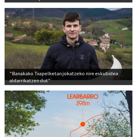
"Banakako Txapelketan jokatzeko nire eskubidea
aldarrikatzen dut"