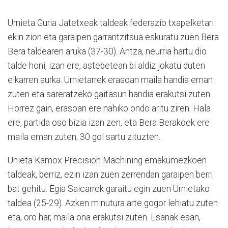
Urnieta Guria Jatetxeak taldeak federazio txapelketari
ekin zion eta garaipen garrantzitsua eskuratu zuen Bera
Bera taldearen aruka (37-30). Antza, neurria hartu dio
talde honi, izan ere, astebetean bi aldiz jokatu duten
elkarren aurka. Urnietarrek erasoan maila handia eman
zuten eta sareratzeko gaitasun handia erakutsi zuten.
Horrez gain, erasoan ere nahiko ondo aritu ziren. Hala
ere, partida oso bizia izan zen, eta Bera Berakoek ere
maila eman zuten; 30 gol sartu zituzten.
Unieta Kamox Precision Machining emakumezkoen
taldeak, berriz, ezin izan zuen zerrendan garaipen berri
bat gehitu. Egia Saicarrek garaitu egin zuen Urnietako
taldea (25-29). Azken minutura arte gogor lehiatu zuten
eta, oro har, maila ona erakutsi zuten. Esanak esan,