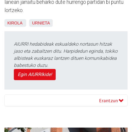
lanean jarraitu beharko dute hurrengo partidan bi puntu
lortzeko.
KIROLA
URNIETA
AIURRI hedabideak eskualdeko nortasun hitzak
jaso eta zabaltzen ditu. Harpidedun eginda, tokiko
albisteak euskaraz lantzen dituen komunikabidea
babestuko duzu.
Egin AIURRIkide!
Erantzun