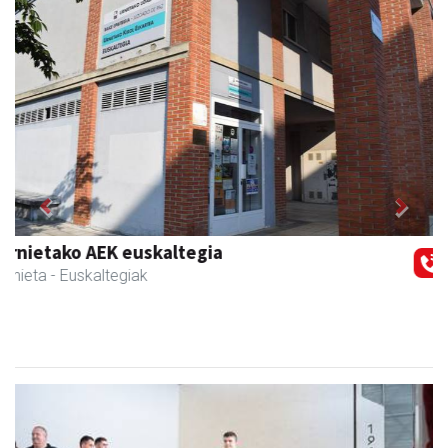
Previous
Next
Magale Ikastetxea
Urnieta
- Hezkuntza