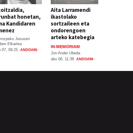
oitzaldia,
Aita Larramendi
runbat honetan,
ikastolako
ma Kandidaren
sortzaileen eta
menez
ondorengoen
arteko katebegia
rrozpeko Jesusen
ben Elkartea
IN MEMORIAM
 07, 09:25
ANDOAIN
Jon Ander Ubeda
abu 06, 11:38
ANDOAIN