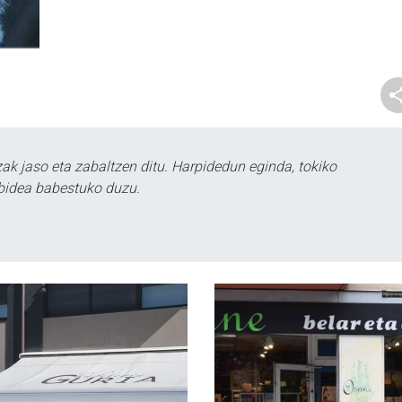
k jaso eta zabaltzen ditu. Harpidedun eginda, tokiko
bidea babestuko duzu.