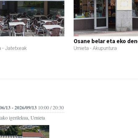
Osane belar eta eko de
a
- Jatetxeak
Urnieta
- Akupuntura
06/13 - 2026/09/13
10:00 / 20:30
ako igerilekua, Urnieta