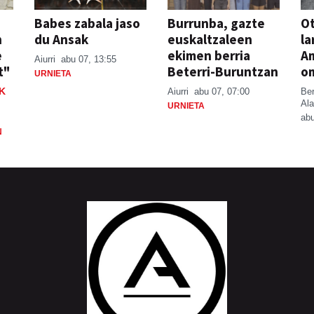
Babes zabala jaso
Burrunba, gazte
Ot
n
du Ansak
euskaltzaleen
la
e
ekimen berria
A
Aiurri
abu 07, 13:55
t"
Beterri-Buruntzan
o
URNIETA
K
Aiurri
abu 07, 07:00
Be
Ala
URNIETA
abu
N