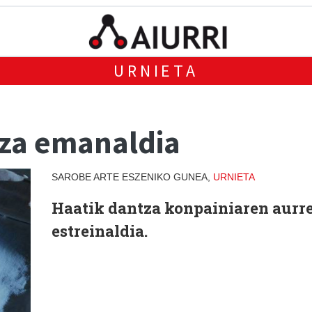
URNIETA
tza emanaldia
SAROBE ARTE ESZENIKO GUNEA,
URNIETA
Haatik dantza konpainiaren aurre
estreinaldia.