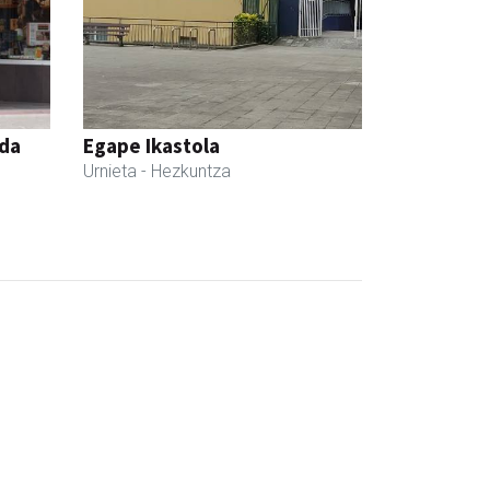
nda
Egape Ikastola
Urnieta
- Hezkuntza