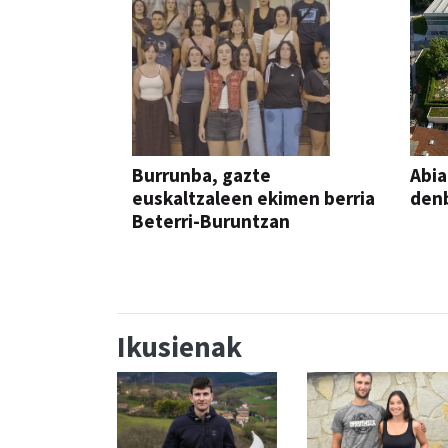
Burrunba, gazte
Abia
euskaltzaleen ekimen berria
denb
Beterri-Buruntzan
Ikusienak