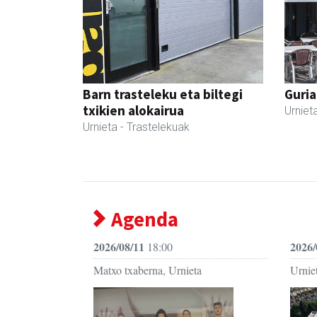
Barn trasteleku eta biltegi
Guria
txikien alokairua
Urniet
Urnieta
- Trastelekuak
Agenda
2026/08/11
2026/
18:00
Matxo txaberna, Urnieta
Urniet