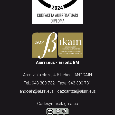
Aiurri.eus - Erroitz BM
Arantzibia plaza, 4-5 behea | ANDOAIN
Tel.: 943 300 732 | Faxa: 943 300 731
andoain@aiurri.eus | idazkaritza@aiurri.eus
Codesyntaxek garatua