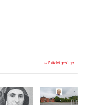
»» Ekitaldi gehiago