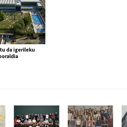
tu da igerileku
oraldia