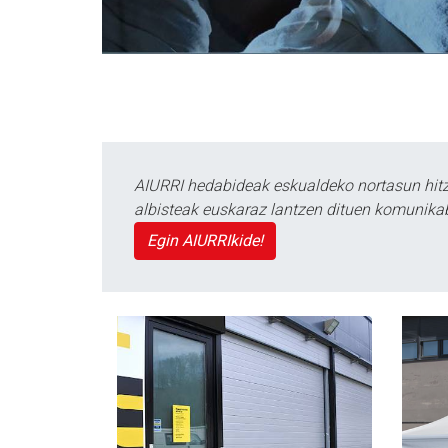
AIURRI hedabideak eskualdeko nortasun hitza
albisteak euskaraz lantzen dituen komunika
Egin AIURRIkide!