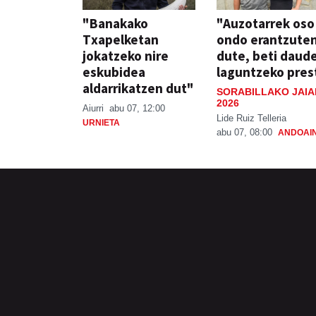
"Banakako
"Auzotarrek oso
Txapelketan
ondo erantzute
jokatzeko nire
dute, beti daud
eskubidea
laguntzeko pres
aldarrikatzen dut"
SORABILLAKO JAIA
2026
Aiurri
abu 07, 12:00
Lide Ruiz Telleria
URNIETA
abu 07, 08:00
ANDOAI