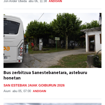
Jon Ander Ubeda
abu 06, 11:38
ANDOAIN
Bus zerbitzua Sanestebanetara, asteburu
honetan
SAN ESTEBAN JAIAK GOIBURUN 2026
Aiurri
abu 05, 07:00
ANDOAIN