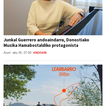
Junkal Guerrero andoaindarra, Donostiako
Musika Hamabostaldiko protagonista
Aiurri
abu 05, 07:00
ANDOAIN