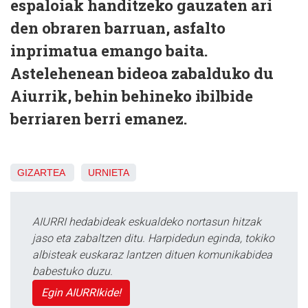
espaloiak handitzeko gauzaten ari
den obraren barruan, asfalto
inprimatua emango baita.
Astelehenean bideoa zabalduko du
Aiurrik, behin behineko ibilbide
berriaren berri emanez.
GIZARTEA
URNIETA
AIURRI hedabideak eskualdeko nortasun hitzak
jaso eta zabaltzen ditu. Harpidedun eginda, tokiko
albisteak euskaraz lantzen dituen komunikabidea
babestuko duzu.
Egin AIURRIkide!