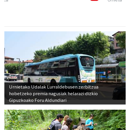
Urnietako Udalak Lurraldebusen zerbitzua
hobetzeko premia nagusiak helarazi dizkio
Gipuzkoako Foru Aldundiari