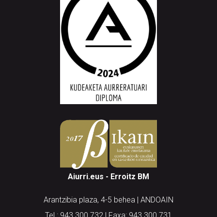
Aiurri.eus - Erroitz BM
Arantzibia plaza, 4-5 behea | ANDOAIN
Tel.: 943 300 732 | Faxa: 943 300 731