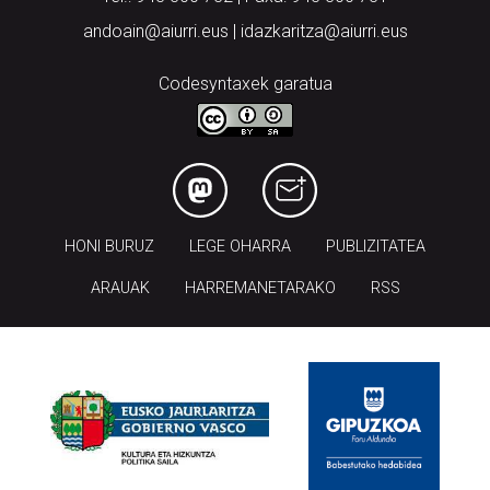
andoain@aiurri.eus | idazkaritza@aiurri.eus
Codesyntaxek garatua
HONI BURUZ
LEGE OHARRA
PUBLIZITATEA
ARAUAK
HARREMANETARAKO
RSS