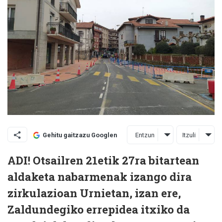
Entzun
Itzuli
Gehitu gaitzazu Googlen
ADI! Otsailren 21etik 27ra bitartean
aldaketa nabarmenak izango dira
zirkulazioan Urnietan, izan ere,
Zaldundegiko errepidea itxiko da