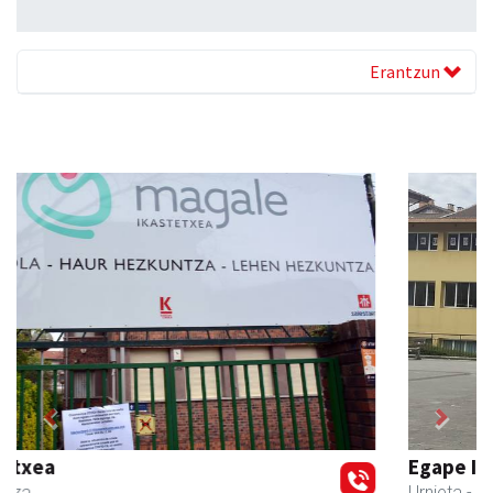
Erantzun
Previous
Next
Egape Ikastola
Urnieta
- Hezkuntza