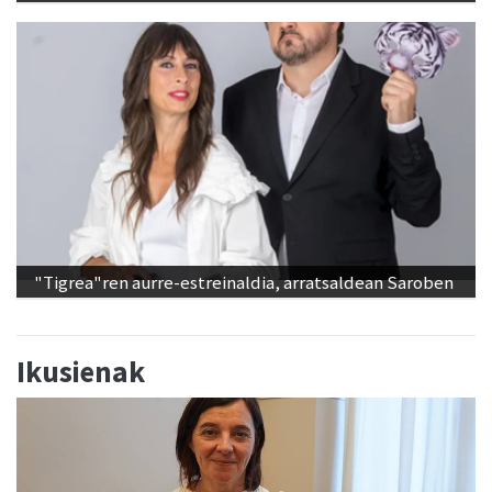
"Tigrea"ren aurre-estreinaldia, arratsaldean Saroben
Ikusienak