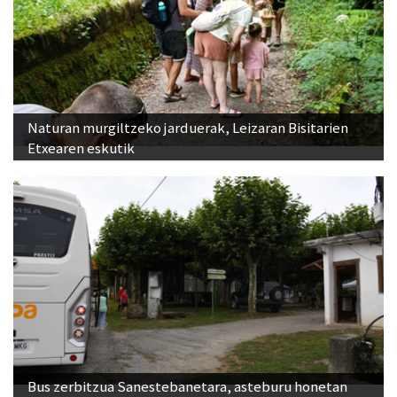
Naturan murgiltzeko jarduerak, Leizaran Bisitarien
Etxearen eskutik
Bus zerbitzua Sanestebanetara, asteburu honetan