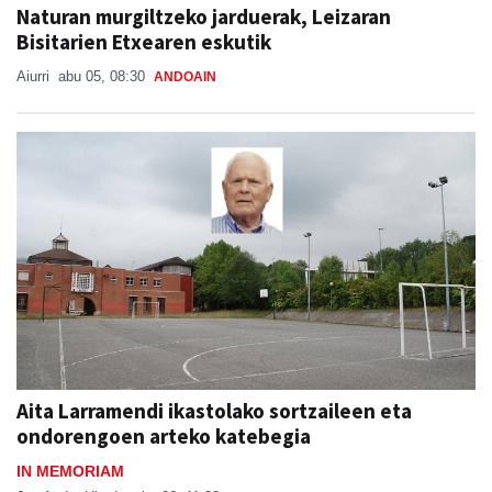
Naturan murgiltzeko jarduerak, Leizaran
Bisitarien Etxearen eskutik
Aiurri
abu 05, 08:30
ANDOAIN
Aita Larramendi ikastolako sortzaileen eta
ondorengoen arteko katebegia
IN MEMORIAM