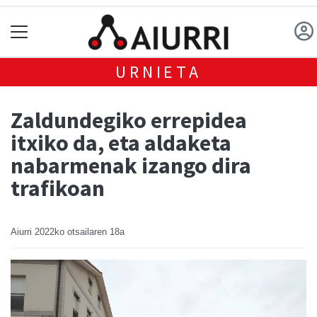
URNIETA
Zaldundegiko errepidea
itxiko da, eta aldaketa
nabarmenak izango dira
trafikoan
Aiurri
2022ko otsailaren 18a