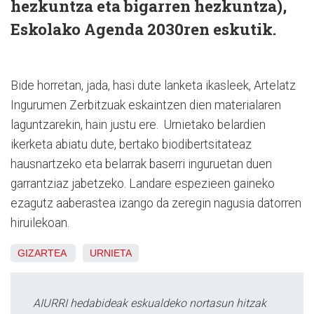
hezkuntza eta bigarren hezkuntza),
Eskolako Agenda 2030ren eskutik.
Bide horretan, jada, hasi dute lanketa ikasleek, Artelatz
Ingurumen Zerbitzuak eskaintzen dien materialaren
laguntzarekin, hain justu ere. Urnietako belardien
ikerketa abiatu dute, bertako biodibertsitateaz
hausnartzeko eta belarrak baserri inguruetan duen
garrantziaz jabetzeko. Landare espezieen gaineko
ezagutz aaberastea izango da zeregin nagusia datorren
hiruilekoan.
GIZARTEA
URNIETA
AIURRI hedabideak eskualdeko nortasun hitzak