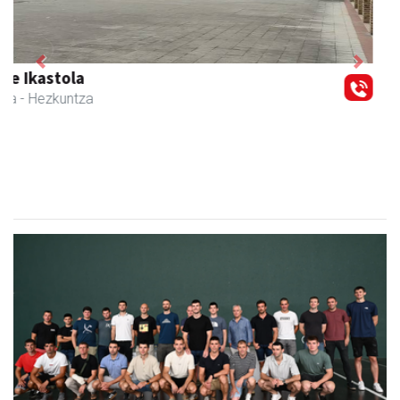
Previous
Next
CESA Formazio Zentroa
Urnieta
- Ikasketak