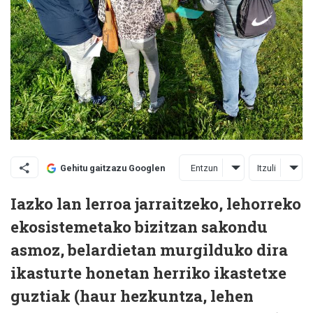
Entzun
Itzuli
Gehitu gaitzazu Googlen
Iazko lan lerroa jarraitzeko, lehorreko
ekosistemetako bizitzan sakondu
asmoz, belardietan murgilduko dira
ikasturte honetan herriko ikastetxe
guztiak (haur hezkuntza, lehen