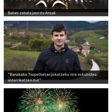
Babes zabala jaso du Ansak
"Banakako Txapelketan jokatzeko nire eskubidea
aldarrikatzen dut"