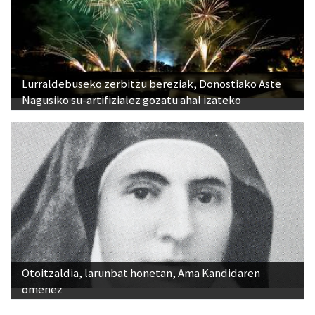
Lurraldebuseko zerbitzu bereziak, Donostiako Aste
Nagusiko su-artifizialez gozatu ahal izateko
Otoitzaldia, larunbat honetan, Ama Kandidaren
omenez