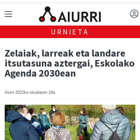
URNIETA
Zelaiak, larreak eta landare
itsutasuna aztergai, Eskolako
Agenda 2030ean
Aiurri
2022ko otsailaren 18a