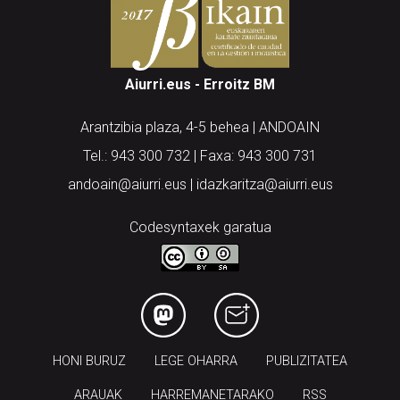
Aiurri.eus - Erroitz BM
Arantzibia plaza, 4-5 behea | ANDOAIN
Tel.: 943 300 732 | Faxa: 943 300 731
andoain@aiurri.eus | idazkaritza@aiurri.eus
Codesyntaxek garatua
HONI BURUZ
LEGE OHARRA
PUBLIZITATEA
ARAUAK
HARREMANETARAKO
RSS