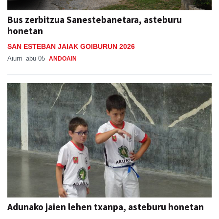
Bus zerbitzua Sanestebanetara, asteburu
honetan
SAN ESTEBAN JAIAK GOIBURUN 2026
Aiurri
abu 05
ANDOAIN
Adunako jaien lehen txanpa, asteburu honetan