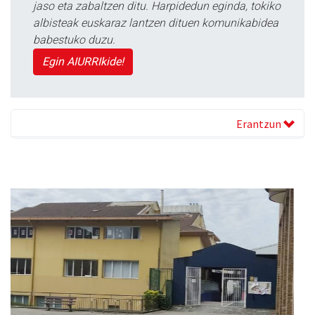
jaso eta zabaltzen ditu. Harpidedun eginda, tokiko
albisteak euskaraz lantzen dituen komunikabidea
babestuko duzu.
Egin AIURRIkide!
Erantzun