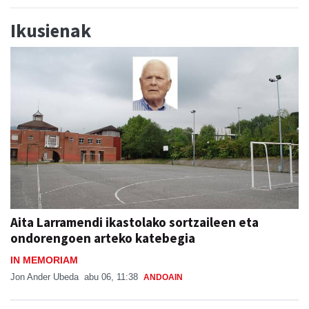
Ikusienak
Aita Larramendi ikastolako sortzaileen eta
ondorengoen arteko katebegia
IN MEMORIAM
Jon Ander Ubeda
abu 06, 11:38
ANDOAIN