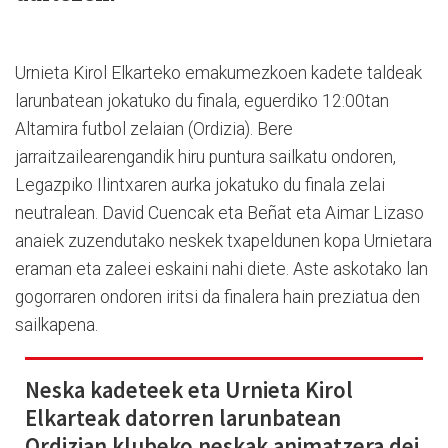
Urnieta Kirol Elkarteko emakumezkoen kadete taldeak
larunbatean jokatuko du finala, eguerdiko 12:00tan
Altamira futbol zelaian (Ordizia). Bere
jarraitzailearengandik hiru puntura sailkatu ondoren,
Legazpiko Ilintxaren aurka jokatuko du finala zelai
neutralean. David Cuencak eta Beñat eta Aimar Lizaso
anaiek zuzendutako neskek txapeldunen kopa Urnietara
eraman eta zaleei eskaini nahi diete. Aste askotako lan
gogorraren ondoren iritsi da finalera hain preziatua den
sailkapena.
Neska kadeteek eta Urnieta Kirol
Elkarteak datorren larunbatean
Ordizian klubeko neskak animatzera dei