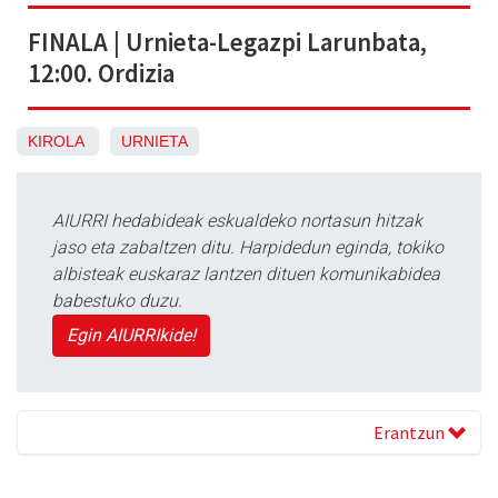
FINALA | Urnieta-Legazpi Larunbata,
12:00. Ordizia
KIROLA
URNIETA
AIURRI hedabideak eskualdeko nortasun hitzak
jaso eta zabaltzen ditu. Harpidedun eginda, tokiko
albisteak euskaraz lantzen dituen komunikabidea
babestuko duzu.
Egin AIURRIkide!
Erantzun