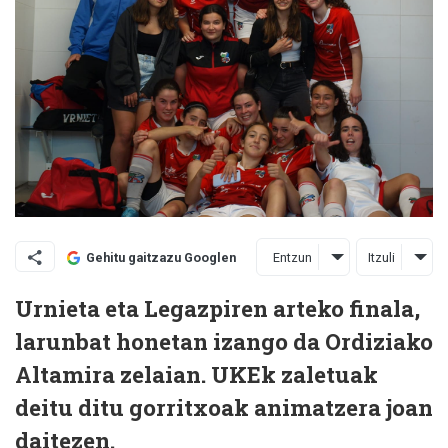
Entzun
Itzuli
Gehitu gaitzazu Googlen
Urnieta eta Legazpiren arteko finala,
larunbat honetan izango da Ordiziako
Altamira zelaian. UKEk zaletuak
deitu ditu gorritxoak animatzera joan
daitezen.