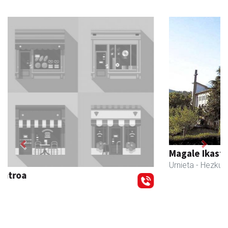
Previous
Next
Magale Ikastetxea
Urnieta
- Hezkuntza