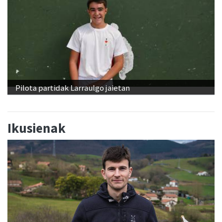
Pilota partidak Larraulgo jaietan
Ikusienak