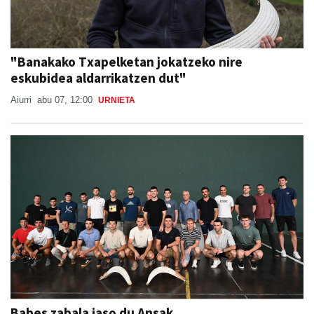
"Banakako Txapelketan jokatzeko nire
eskubidea aldarrikatzen dut"
Aiurri
abu 07, 12:00
URNIETA
Babes zabala jaso du Ansak
Aiurri
abu 07, 13:55
URNIETA