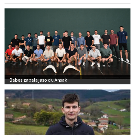
Babes zabala jaso du Ansak