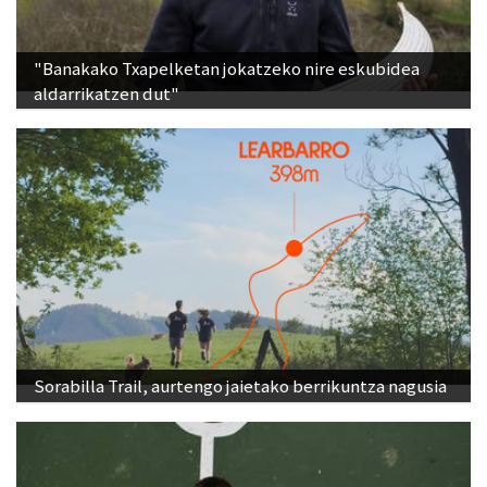
"Banakako Txapelketan jokatzeko nire eskubidea
aldarrikatzen dut"
Sorabilla Trail, aurtengo jaietako berrikuntza nagusia