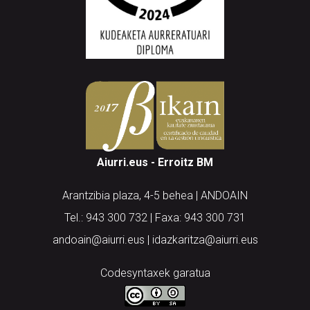
Aiurri.eus - Erroitz BM
Arantzibia plaza, 4-5 behea | ANDOAIN
Tel.: 943 300 732 | Faxa: 943 300 731
andoain@aiurri.eus | idazkaritza@aiurri.eus
Codesyntaxek garatua