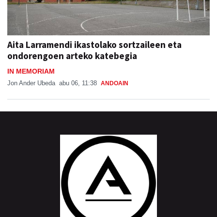
Aita Larramendi ikastolako sortzaileen eta
ondorengoen arteko katebegia
IN MEMORIAM
Jon Ander Ubeda
abu 06, 11:38
ANDOAIN