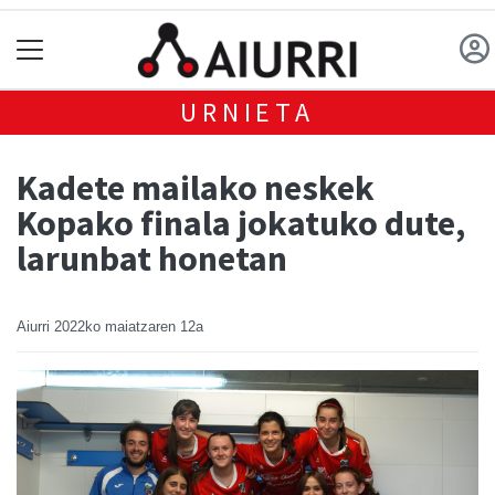
URNIETA
Kadete mailako neskek
Kopako finala jokatuko dute,
larunbat honetan
Aiurri
2022ko maiatzaren 12a