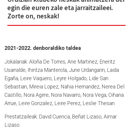
egin die euren zale eta jarraitzaileei.
Zorte on, neskak!
2021-2022. denboraldiko taldea
Jokalariak: Aloña De Torres, Ane Martinez, Eneritz
Usarralde, Ihintza Manterola, June Urdangarin, Laida
Egaña, Leire Vaquero, Leyre Holgado, Lide San
Sebastian, Mireia Lopez, Nahia Hernandez, Nerea Del
Castillo, Nora Agirre, Nora Navarro, Nora Vega, Oihana
Arrue, Leire Gonzalez, Leire Perez, Leslie Thesan.
Prestatzaileak: David Cuenca, Beñat Lizaso, Aimar
Lizaso.