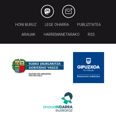
HONI BURUZ
LEGE OHARRA
PUBLIZITATEA
ARAUAK
HARREMANETARAKO
RSS