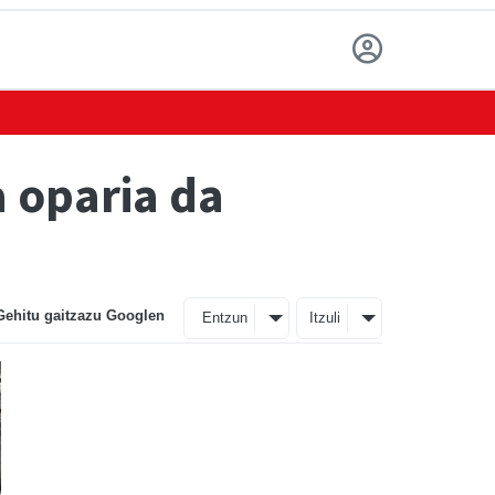
 oparia da
Gehitu gaitzazu Googlen
Entzun
Itzuli