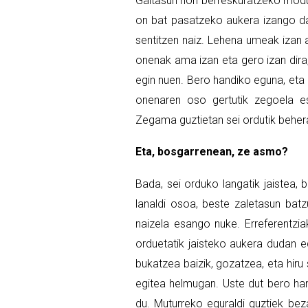
Gaitasun hori berreskuratzeko modu
on bat pasatzeko aukera izango da.
sentitzen naiz. Lehena umeak izan a
onenak ama izan eta gero izan dira
egin nuen. Bero handiko eguna, eta
onenaren oso gertutik zegoela e
Zegama guztietan sei ordutik beher
Eta, bosgarrenean, ze asmo?
Bada, sei orduko langatik jaistea, b
lanaldi osoa, beste zaletasun batzu
naizela esango nuke. Erreferentzia
orduetatik jaisteko aukera dudan e
bukatzea baizik, gozatzea, eta hir
egitea helmugan. Uste dut bero han
du. Muturreko eguraldi guztiek beza