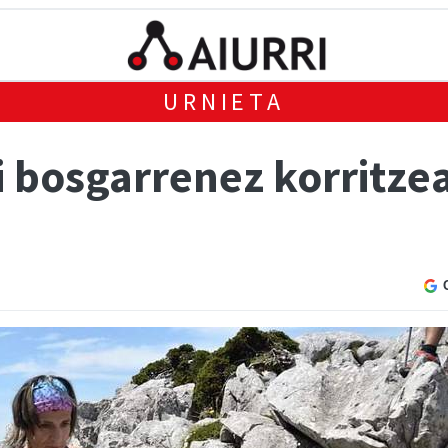
URNIETA
 bosgarrenez korritzea