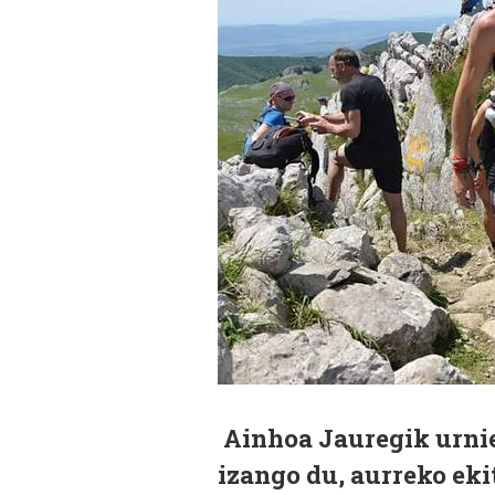
Ainhoa Jauregik urnie
izango du, aurreko eki