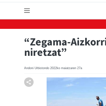
“Zegama-Aizkorri
niretzat”
Andoni Urbistondo
2022ko maiatzaren 27a