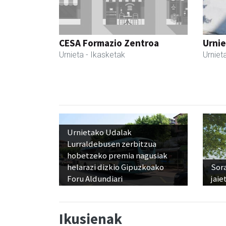
CESA Formazio Zentroa
Urnie
Urnieta
- Ikasketak
Urniet
Urnietako Udalak
Lurraldebusen zerbitzua
hobetzeko premia nagusiak
helarazi dizkio Gipuzkoako
Sora
Foru Aldundiari
jaie
Ikusienak