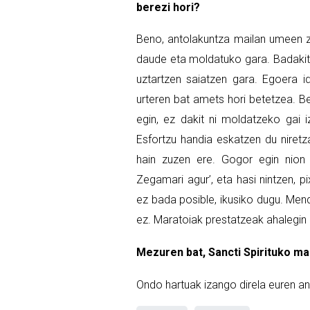
berezi hori?
Beno, antolakuntza mailan umeen za
daude eta moldatuko gara. Badakit J
uztartzen saiatzen gara. Egoera id
urteren bat amets hori betetzea. Be
egin, ez dakit ni moldatzeko gai
Esfortzu handia eskatzen du niretz
hain zuzen ere. Gogor egin nion 
Zegamari agur’, eta hasi nintzen, p
ez bada posible, ikusiko dugu. Mend
ez. Maratoiak prestatzeak ahalegin
Mezuren bat, Sancti Spirituko ma
Ondo hartuak izango direla euren a