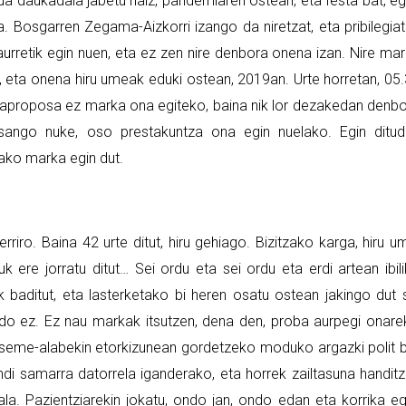
a daukadala jabetu naiz, pandemiaren ostean, eta festa bat, e
 Bosgarren Zegama-Aizkorri izango da niretzat, eta pribilegia
urretik egin nuen, eta ez zen nire denbora onena izan. Nire ma
, eta onena hiru umeak eduki ostean, 2019an. Urte horretan, 05
 aproposa ez marka ona egiteko, baina nik lor dezakedan denb
sango nuke, oso prestakuntza ona egin nuelako. Egin ditu
ako marka egin dut.
erriro. Baina 42 urte ditut, hiru gehiago. Bizitzako karga, hiru u
k ere jorratu ditut… Sei ordu eta sei ordu eta erdi artean ibil
k baditut, eta lasterketako bi heren osatu ostean jakingo dut 
do ez. Ez nau markak itsutzen, dena den, proba aurpegi onare
u seme-alabekin etorkizunean gordetzeko moduko argazki polit 
di samarra datorrela iganderako, eta horrek zailtasuna handit
la. Pazientziarekin jokatu, ondo jan, ondo edan eta korrika eg