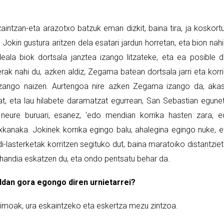
intzan-eta arazotxo batzuk eman dizkit, baina tira, ja koskort
okin gustura aritzen dela esatari jardun horretan, eta bion nah
eala biok dortsala janztea izango litzateke, eta ea posible 
rak nahi du, azken aldiz, Zegama batean dortsala jarri eta korr
 izango naizen. Aurtengoa nire azken Zegama izango da, aka
at, eta lau hilabete daramatzat egurrean, San Sebastian egunet
neure buruari, esanez, ‘edo mendian korrika hasten zara, 
ixkanaka. Jokinek korrika egingo balu, ahalegina egingo nuke, e
i-lasterketak korritzen segituko dut, baina maratoiko distantzie
 handia eskatzen du, eta ondo pentsatu behar da.
ldan gora egongo diren urnietarrei?
nimoak, ura eskaintzeko eta eskertza mezu zintzoa.