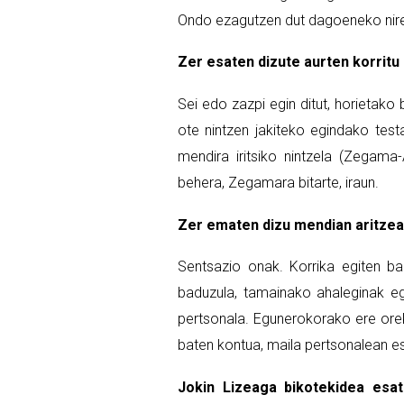
Ondo ezagutzen dut dagoeneko nire 
Zer esaten dizute aurten korrit
Sei edo zazpi egin ditut, horietako
ote nintzen jakiteko egindako testa
mendira iritsiko nintzela (Zegama
behera, Zegamara bitarte, iraun.
Zer ematen dizu mendian aritze
Sentsazio onak. Korrika egiten b
baduzula, tamainako ahaleginak egit
pertsonala. Egunerokorako ere orek
baten kontua, maila pertsonalean es
Jokin Lizeaga bikotekidea esat