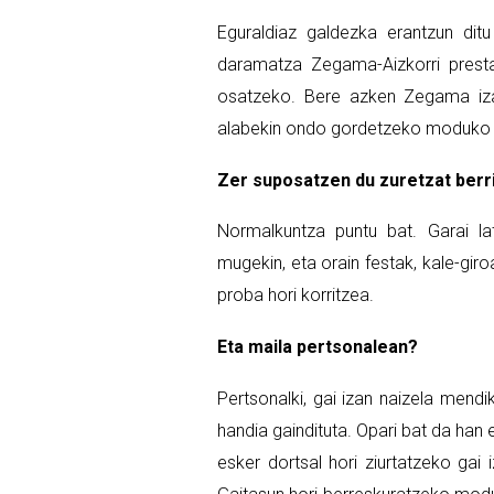
Eguraldiaz galdezka erantzun ditu
daramatza Zegama-Aizkorri presta
osatzeko. Bere azken Zegama izan
alabekin ondo gordetzeko moduko 
Zer suposatzen du zuretzat berr
Normalkuntza puntu bat. Garai lat
mugekin, eta orain festak, kale-giro
proba hori korritzea.
Eta maila pertsonalean?
Pertsonalki, gai izan naizela mend
handia gaindituta. Opari bat da han
esker dortsal hori ziurtatzeko gai 