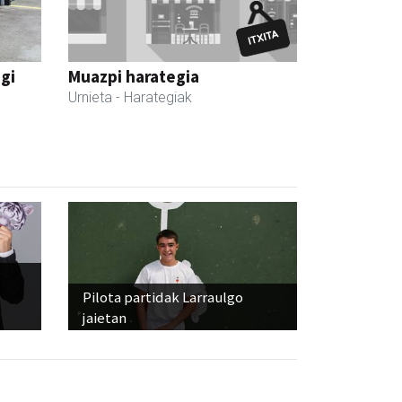
egi
Muazpi harategia
Urnieta
- Harategiak
Pilota partidak Larraulgo
jaietan