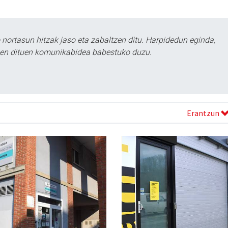
ortasun hitzak jaso eta zabaltzen ditu. Harpidedun eginda,
tzen dituen komunikabidea babestuko duzu.
Erantzun