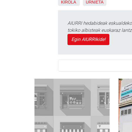
KIROLA
URNIETA
AIURRI hedabideak eskualdeko n
tokiko albisteak euskaraz lan
Egin AIURRIkide!