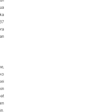
gun
tua
rka
.37
ora
dan
me,
iko
sei
kin
bat
zen
in.