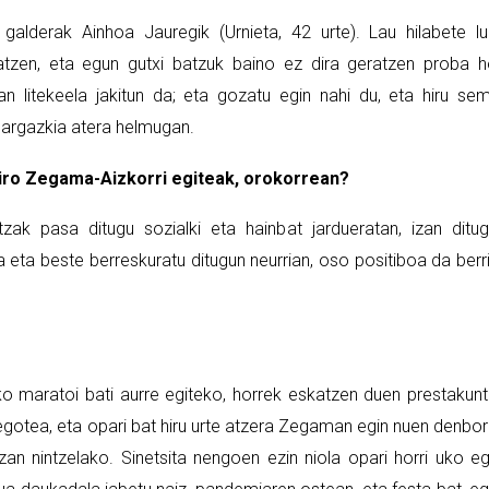
 galderak Ainhoa Jauregik (Urnieta, 42 urte). Lau hilabete l
tzen, eta egun gutxi batzuk baino ez dira geratzen proba h
 litekeela jakitun da; eta gozatu egin nahi du, eta hiru se
argazkia atera helmugan.
iro Zegama-Aizkorri egiteak, orokorrean?
zak pasa ditugu sozialki eta hainbat jardueratan, izan ditu
a eta beste berreskuratu ditugun neurrian, oso positiboa da berr
iko maratoi bati aurre egiteko, horrek eskatzen duen prestakun
 egotea, eta opari bat hiru urte atzera Zegaman egin nuen denbor
izan nintzelako. Sinetsita nengoen ezin niola opari horri uko eg