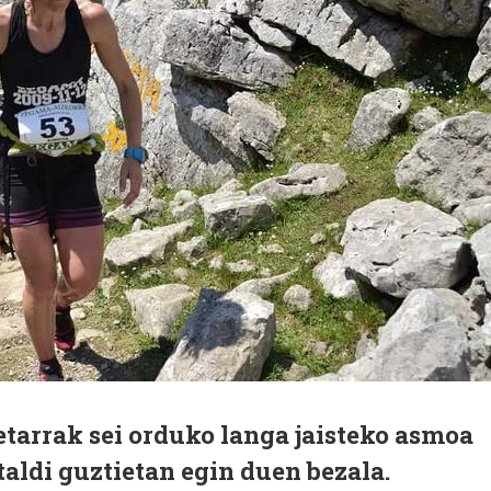
tarrak sei orduko langa jaisteko asmoa
taldi guztietan egin duen bezala.