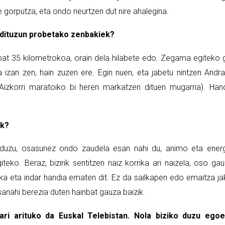
gorputza, eta ondo neurtzen dut nire ahalegina.
u dituzun probetako zenbakiek?
 bat 35 kilometrokoa, orain dela hilabete edo. Zegama egiteko 
 izan zen, hain zuzen ere. Egin nuen, eta jabetu nintzen Andra
-Aizkorri maratoiko bi heren markatzen dituen mugarria). Han
ak?
aduzu, osasunez ondo zaudela esan nahi du, animo eta ener
eko. Beraz, bizirik sentitzen naiz korrika ari naizela, oso ga
a eta indar handia ematen dit. Ez da sailkapen edo emaitza ja
anahi berezia duten hainbat gauza baizik.
ari arituko da Euskal Telebistan. Nola biziko duzu egoe