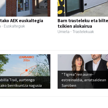
tako AEK euskaltegia
Barn trasteleku eta bilt
txikien alokairua
a
- Euskaltegiak
Urnieta
- Trastelekuak
"Tigrea"ren aurre-
billa Trail, aurtengo
estreinaldia, arratsaldean
tako berrikuntza nagusia
Saroben