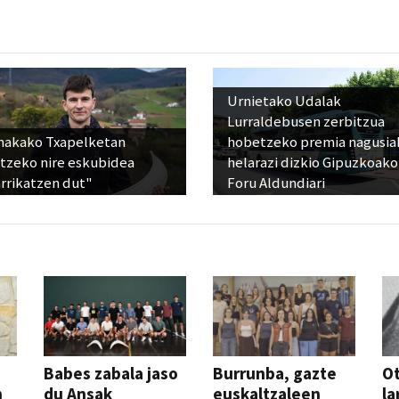
Urnietako Udalak
Lurraldebusen zerbitzua
nakako Txapelketan
hobetzeko premia nagusia
atzeko nire eskubidea
helarazi dizkio Gipuzkoako
rrikatzen dut"
Foru Aldundiari
Babes zabala jaso
Burrunba, gazte
Ot
n
du Ansak
euskaltzaleen
la