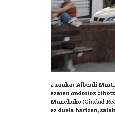
Juankar Alberdi Martir
ezaren ondorioz bihotze
Manchako (Ciudad Real
ez duela hartzen, sala