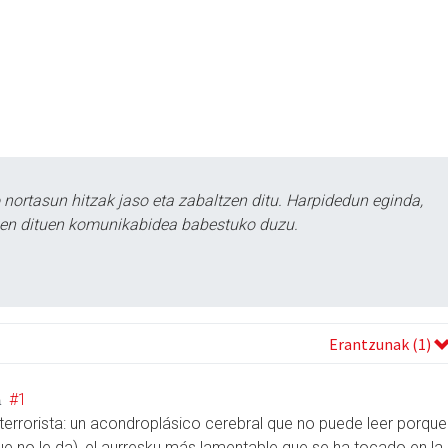
ortasun hitzak jaso eta zabaltzen ditu. Harpidedun eginda,
tzen dituen komunikabidea babestuko duzu.
Erantzunak (1)
#1
a
terrorista: un acondroplásico cerebral que no puede leer porque
 no le da), el aurresku más lamentable que se ha tocado en la