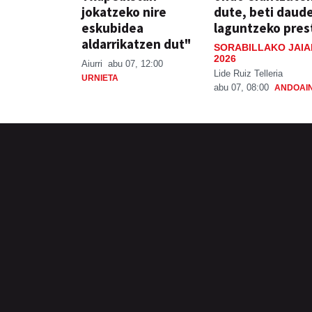
jokatzeko nire
dute, beti daud
eskubidea
laguntzeko pres
aldarrikatzen dut"
SORABILLAKO JAIA
2026
Aiurri
abu 07, 12:00
Lide Ruiz Telleria
URNIETA
abu 07, 08:00
ANDOAI