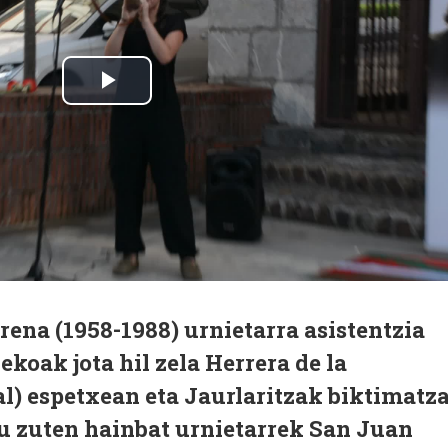
ena (1958-1988) urnietarra asistentzia
koak jota hil zela Herrera de la
) espetxean eta Jaurlaritzak biktimatza
tu zuten hainbat urnietarrek San Juan