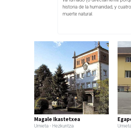
historia de la humanidad, y cuat
muerte natural.
Magale Ikastetxea
Egape
Urnieta
- Hezkuntza
Urniet