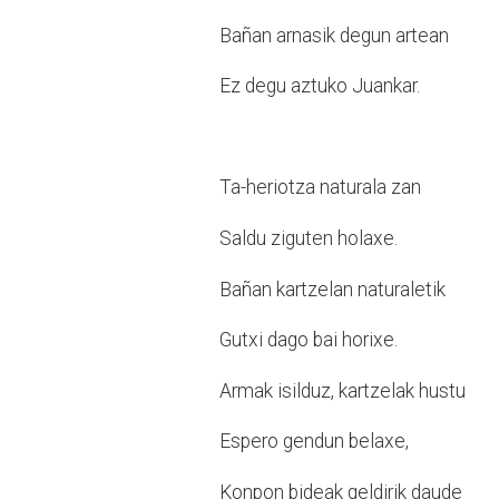
Bañan arnasik degun artean
Ez degu aztuko Juankar.
Ta-heriotza naturala zan
Saldu ziguten holaxe.
Bañan kartzelan naturaletik
Gutxi dago bai horixe.
Armak isilduz, kartzelak hustu
Espero gendun belaxe,
Konpon bideak geldirik daude