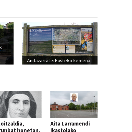
k
Andazarrate: Eusteko kemena
oitzaldia,
Aita Larramendi
runbat honetan,
ikastolako