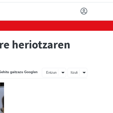
re heriotzaren
Gehitu gaitzazu Googlen
Entzun
Itzuli