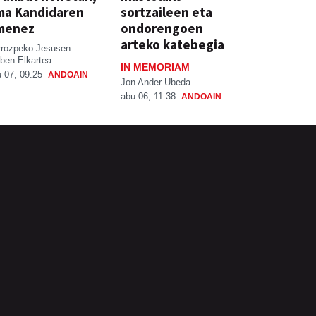
ma Kandidaren
sortzaileen eta
menez
ondorengoen
arteko katebegia
rrozpeko Jesusen
ben Elkartea
IN MEMORIAM
 07, 09:25
ANDOAIN
Jon Ander Ubeda
abu 06, 11:38
ANDOAIN