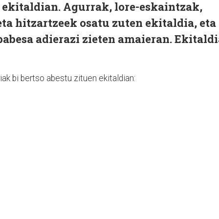
 ekitaldian. Agurrak, lore-eskaintzak,
ta hitzartzeek osatu zuten ekitaldia, eta
 babesa adierazi zieten amaieran. Ekitald
ak bi bertso abestu zituen ekitaldian: