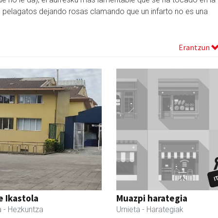
ro pelagatos dejando rosas clamando que un infarto no es una
Erantzun
 Ikastola
Muazpi harategia
a
- Hezkuntza
Urnieta
- Harategiak