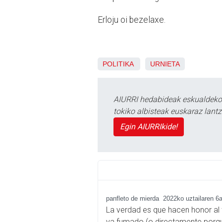
Erloju oi bezelaxe.
POLITIKA
URNIETA
AIURRI hedabideak eskualdeko n
tokiko albisteak euskaraz lan
Egin AIURRIkide!
panfleto de mierda
2022ko uztailaren 6
La verdad es que hacen honor al 
va fumado (o directamente porque