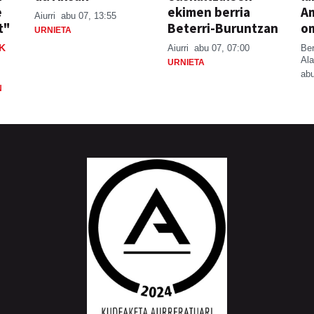
e
ekimen berria
A
Aiurri
abu 07, 13:55
t"
Beterri-Buruntzan
o
URNIETA
K
Aiurri
abu 07, 07:00
Be
Ala
URNIETA
abu
N