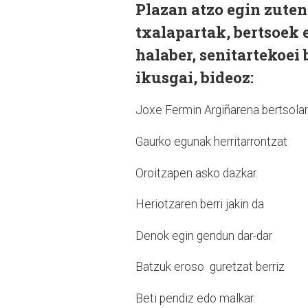
Plazan atzo egin zuten
txalapartak, bertsoek e
halaber, senitartekoei
ikusgai, bideoz:
Joxe Fermin Argiñarena bertsolari
Gaurko egunak herritarrontzat
Oroitzapen asko dazkar.
Heriotzaren berri jakin da
Denok egin gendun dar-dar
Batzuk eroso guretzat berriz
Beti pendiz edo malkar.