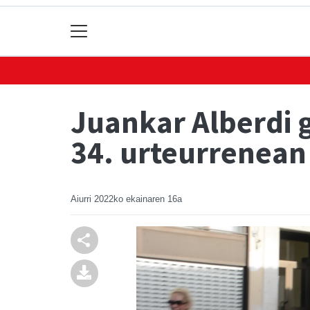
Juankar Alberdi 
34. urteurrenean
Aiurri
2022ko ekainaren 16a