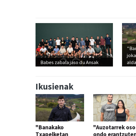
"Ba
jok
Babes zabala jaso du Ansak
alda
Ikusienak
"Banakako
"Auzotarrek oso
Txapelketan
ondo erantzute