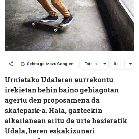
Entzun
Itzuli
Gehitu gaitzazu Googlen
Urnietako Udalaren aurrekontu
irekietan behin baino gehiagotan
agertu den proposamena da
skatepark-a. Hala, gazteekin
elkarlanean aritu da urte hasieratik
Udala, beren eskakizunari