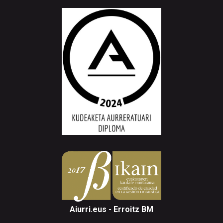
Aiurri.eus - Erroitz BM