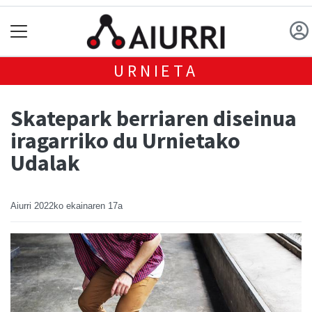
URNIETA
Skatepark berriaren diseinua
iragarriko du Urnietako
Udalak
Aiurri
2022ko ekainaren 17a