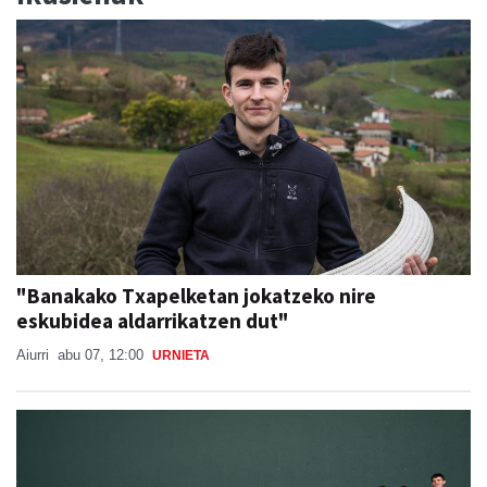
"Banakako Txapelketan jokatzeko nire
eskubidea aldarrikatzen dut"
Aiurri
abu 07, 12:00
URNIETA