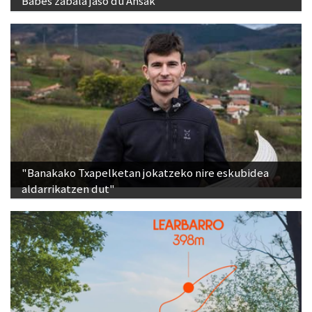
Babes zabala jaso du Ansak
"Banakako Txapelketan jokatzeko nire eskubidea
aldarrikatzen dut"