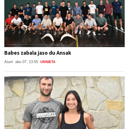
Babes zabala jaso du Ansak
Aiurri
abu 07, 13:55
URNIETA