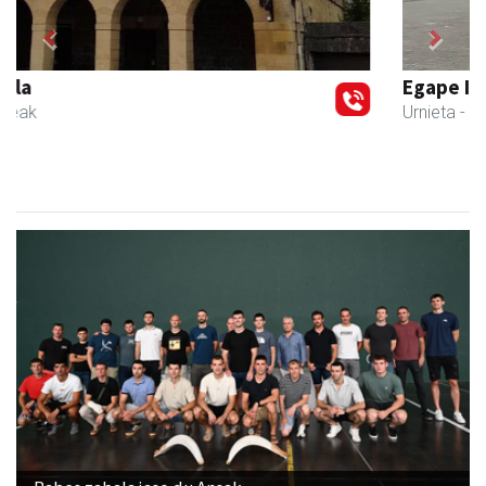
Previous
Next
Egape Ikastola
Urnieta
- Hezkuntza