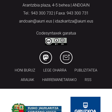
Arantzibia plaza, 4-5 behea | ANDOAIN
Tel.: 943 300 732 | Faxa: 943 300 731
andoain@aiurri.eus | idazkaritza@aiurri.eus
Codesyntaxek garatua
HONI BURUZ
LEGE OHARRA
PUBLIZITATEA
ARAUAK
HARREMANETARAKO
RSS