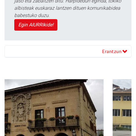
jaso eta zabaltzen ditu. Harpidedun eginda, tokiko
albisteak euskaraz lantzen dituen komunikabidea
babestuko duzu.
Egin AIURRIkide!
Erantzun