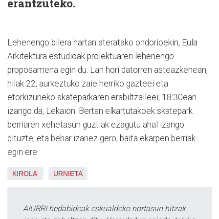
erantzuteko.
Lehenengo bilera hartan ateratako ondorioekin, Eula
Arkitektura estudioak proiektuaren lehenengo
proposamena egin du. Lan hori datorren asteazkenean,
hilak 22, aurkeztuko zaie herriko gazteei eta
etorkizuneko skateparkaren erabiltzaileei; 18:30ean
izango da, Lekaion. Bertan elkartutakoek skatepark
berriaren xehetasun guztiak ezagutu ahal izango
dituzte, eta behar izanez gero, baita ekarpen berriak
egin ere.
KIROLA
URNIETA
AIURRI hedabideak eskualdeko nortasun hitzak