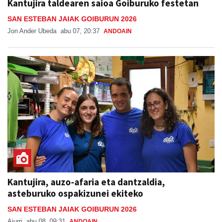
Kantujira taldearen saioa Goiburuko festetan
SAN ESTEBAN JAIAK GOIBURUN 2026
Jon Ander Ubeda
abu 07, 20:37
ANDOAIN
Kantujira, auzo-afaria eta dantzaldia,
asteburuko ospakizunei ekiteko
SAN ESTEBAN JAIAK GOIBURUN 2026
Aiurri
abu 08, 09:31
ANDOAIN