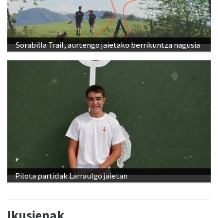
Sorabilla Trail, aurtengo jaietako berrikuntza nagusia
Pilota partidak Larraulgo jaietan
Ikusienak