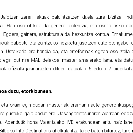
Jaiotzen zaren lekuak baldintzatzen duela zure bizitza. Ind
bai. Han oso ohikoa da genero biolentzia, matxismo asko da
. Egoera, gainera, estrukturala da, hezkuntza kontua. Emakum
alioak babestu eta zaintzeko heziketa jasotzen dute etengabe, 
n. Ustelkeria ere handia da, eta erreformak egitea oso zaila 
uz egin dut nire MAL delakoa, master amaierako lana, eta dat
ak ofizialki jakinarazten dituen datuak x 6 edo x 7 biderkat
.
oa duzu, etorkizunean.
k, eta orain egin dudan master-ak eraman naute genero ikuspe
ere gustuko gaia badut ere. Jasangarritasunaren alorrean edoz
ra. Abendutik hona Valentziako IVE erakundean aritu naiz lan
, Bilboko Into Destinations aholkularitza talde baten bitartez, turi