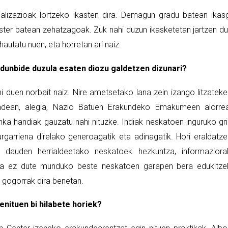
ializazioak lortzeko ikasten dira. Demagun gradu batean ikas
ster batean zehatzagoak. Zuk nahi duzun ikasketetan jartzen d
autatu nuen, eta horretan ari naiz.
ardunbide duzula esaten diozu galdetzen dizunari?
i duen norbait naiz. Nire ametsetako lana zein izango litzatek
dean, alegia, Nazio Batuen Erakundeko Emakumeen alorrea
a handiak gauzatu nahi nituzke. Indiak neskatoen inguruko gr
urgarriena direlako generoagatik eta adinagatik. Hori eraldatz
 dauden herrialdeetako neskatoek hezkuntza, informaziora
eta ez dute munduko beste neskatoen garapen bera edukitz
 gogorrak dira benetan.
enituen bi hilabete horiek?