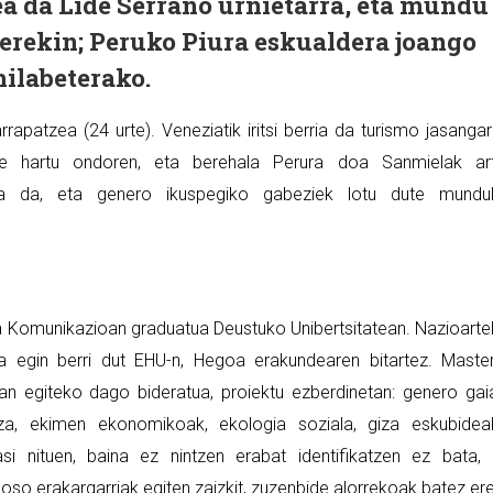
lea da Lide Serrano urnietarra, eta mundu
erekin; Peruko Piura eskualdera joango
hilabeterako.
rrapatzea (24 urte). Veneziatik iritsi berria da turismo jasangar
te hartu ondoren, eta berehala Perura doa Sanmielak art
tua da, eta genero ikuspegiko gabeziek lotu dute mundu
ta Komunikazioan graduatua Deustuko Unibertsitatean. Nazioart
 egin berri dut EHU-n, Hegoa erakundearen bitartez. Maste
an egiteko dago bideratua, proiektu ezberdinetan: genero gai
tza, ekimen ekonomikoak, ekologia soziala, giza eskubide
i nituen, baina ez nintzen erabat identifikatzen ez bata,
oso erakargarriak egiten zaizkit, zuzenbide alorrekoak batez ere