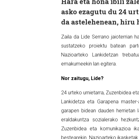
Hara eta hona ibili za
asko ezagutu du 24 urt
da astelehenean, hiru 
Zaila da Lide Serrano jaioterrian ha
sustatzeko proiektu batean par
Nazioarteko Lankidetzan treba
emakumeekin lan egitera.
Nor zaitugu, Lide?
24 urteko urnietarra, Zuzenbidea e
Lankidetza eta Garapena master-a
garapen bidean dauden herrietan l
eraldakuntza sozialerako hezkun
Zuzenbidea eta komunikazioa ikas
bestearekin. Nazioarteko ikasketak 