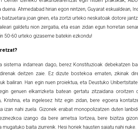
enter izeneko erakundearentzat egin nituen praktikak, Alb
 duena. Ahmedabad hirian egon nintzen, Guyarat eskualdean, In
atzuetara joan ginen, eta zortzi urteko neskatoak dotore jantz
zaileari galdetu nion zergatia, eta esan zidan egun horretan sena
ekin 50-60 urteko gizaseme batekin ezkondu!
uretzat?
ta sistema indarrean dago, berez Konstituzioak debekatzen b
direnak deitzen zaie. Ez dizute bostekoa ematen, zikinak dir
uk bailiran. Han egin nuen proiektua, eta Deustuko Unibertsitat
gin genuen elkarrizketa batean gertatu zitzaidana oroitzen 
, Krishna, eta ingelesez hitz egin zidan, bere egoera kontatz
ua izan nahi zuela. Gizonek erabat monopolizatzen duten lanbi
t ezinezkoa izango da bere ametsa lortzea, bere bizitza gizo
 mugatuko baita ziurrenik. Hesi horiek hausten saiatu nahi nuke.