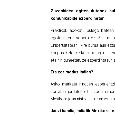
Zuzenbidea egiten dutenek bul
komunikabide ezberdinetan…
Praktikak abokatu bulego batean
egoteak ere sobera ez. 3. kurtso
Unibertsitatean. Nire burua aurkeztu
konparaketa ikerketa bat egin nuen
eta hiri guneetan, ze ezberdintasun
Eta zer moduz Indian?
Asko markatu ninduen esperientzi
horretan jarduteko bultzada eman
Mexikora joan nintzen, nire amona b
Jauzi handia, Indiatik Mexikora, 