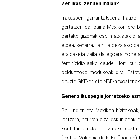
Zer ikasi zenuen Indian?
Irakaspen garrantzitsuena hauxe: 
gertatzen da, baina Mexikon ere 
bertako gizonak oso matxistak dira
etxea, senarra, familia bezalako b
eraldaketa zaila da egoera horreta
feminizidio asko daude. Horri bur
beldurtzeko modukoak dira. Estatu
dituzte GKE-en eta NBE-n txostenek
Genero ikuspegia jorratzeko asm
Bai. Indian eta Mexikon bizitakoa
lantzera, haurren giza eskubideak 
kontutan arituko nintzateke gustu
(Institut Valencia de la Edificación)