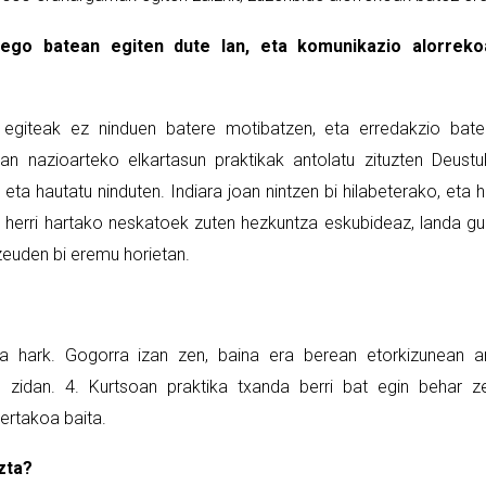
ego batean egiten dute lan, eta komunikazio alorreko
 egiteak ez ninduen batere motibatzen, eta erredakzio bat
an nazioarteko elkartasun praktikak antolatu zituzten Deust
 eta hautatu ninduten. Indiara joan nintzen bi hilabeterako, eta 
 herri hartako neskatoek zuten hezkuntza eskubideaz, landa g
 zeuden bi eremu horietan.
a hark. Gogorra izan zen, baina era berean etorkizunean a
 zidan. 4. Kurtsoan praktika txanda berri bat egin behar z
ertakoa baita.
ezta?