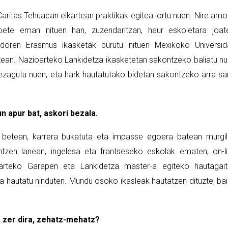
Caritas Tehuacan elkartean praktikak egitea lortu nuen. Nire am
abete eman nituen han, zuzendaritzan, haur eskoletara joat
ndoren Erasmus ikasketak burutu nituen Mexikoko Universi
atean. Nazioarteko Lankidetza ikasketetan sakontzeko baliatu n
 ezagutu nuen, eta hark hautatutako bidetan sakontzeko arra sa
 apur bat, askori bezala.
a betean, karrera bukatuta eta impasse egoera batean murgi
ntzen lanean, ingelesa eta frantseseko eskolak ematen, on-l
oarteko Garapen eta Lankidetza master-a egiteko hautagai
ta hautatu ninduten. Mundu osoko ikasleak hautatzen dituzte, ba
 zer dira, zehatz-mehatz?