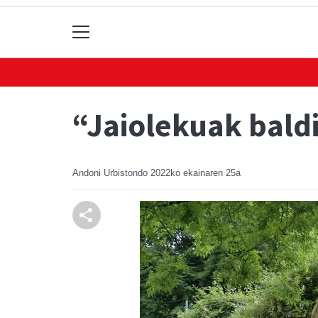
“Jaiolekuak bald
Andoni Urbistondo
2022ko ekainaren 25a