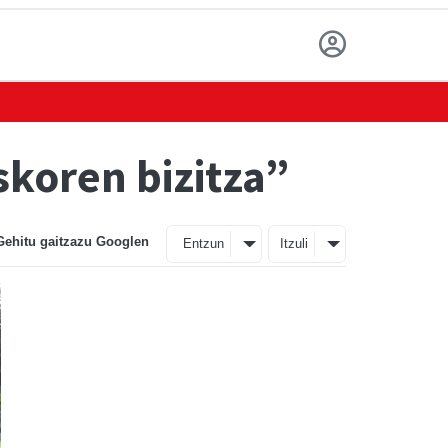
skoren bizitza”
Gehitu gaitzazu Googlen
Entzun
Itzuli