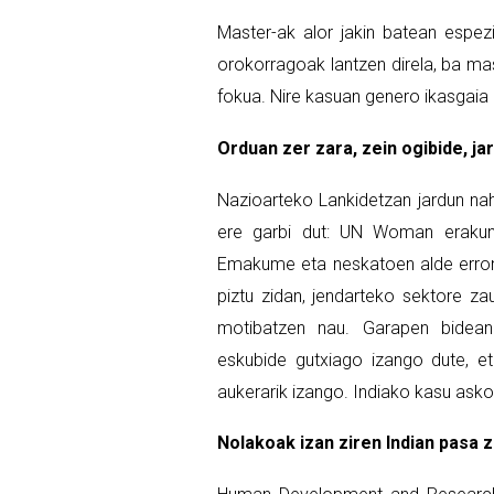
Master-ak alor jakin batean espez
orokorragoak lantzen direla, ba ma
fokua. Nire kasuan genero ikasgaia h
Orduan zer zara, zein ogibide, j
Nazioarteko Lankidetzan jardun nah
ere garbi dut: UN Woman erakun
Emakume eta neskatoen alde erronk
piztu zidan, jendarteko sektore za
motibatzen nau. Garapen bidean
eskubide gutxiago izango dute, 
aukerarik izango. Indiako kasu asko
Nolakoak izan ziren Indian pasa z