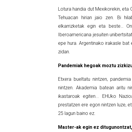
Lotura handia dut Mexikorekin, eta 
Tehuacan hirian jaio zen. Bi hil
elkarrizketak egin eta beste… O
Iberoamericana jesuiten unibertsit
epe hura. Argentinako irakasle bat
zidan.
Pandemiak hegoak moztu zizkizun
Etxera bueltatu nintzen, pandemi
nintzen. Akademia batean aritu ni
ikastaroak egiten... EHUko Nazi
prestatzen ere egon nintzen luze, e
25 lagun baino ez.
Master-ak egin ez ditugunontzat,