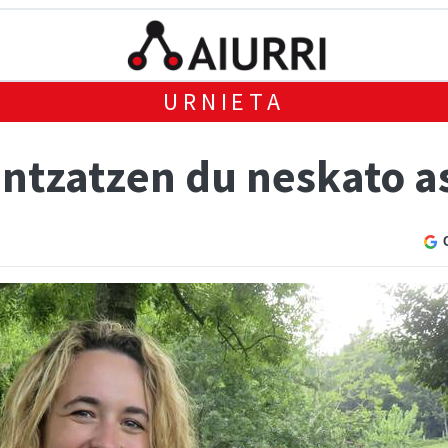
URNIETA
intzatzen du neskato a