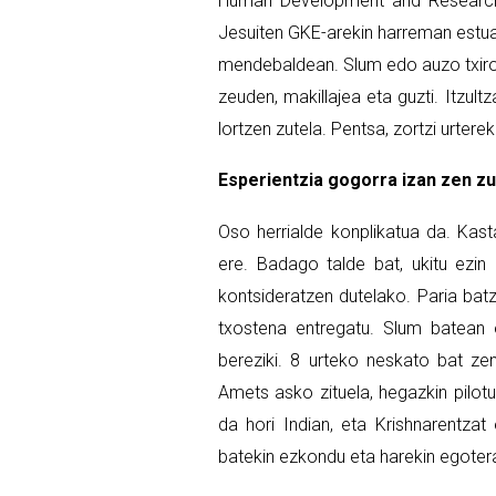
Human Development and Research C
Jesuiten GKE-arekin harreman estua
mendebaldean. Slum edo auzo txiro b
zeuden, makillajea eta guzti. Itzult
lortzen zutela. Pentsa, zortzi urter
Esperientzia gogorra izan zen z
Oso herrialde konplikatua da. Kas
ere. Badago talde bat, ukitu ezin 
kontsideratzen dutelako. Paria batz
txostena entregatu. Slum batean e
bereziki. 8 urteko neskato bat zen
Amets asko zituela, hegazkin pilot
da hori Indian, eta Krishnarentza
batekin ezkondu eta harekin egotera