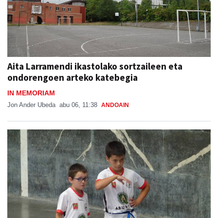
Aita Larramendi ikastolako sortzaileen eta
ondorengoen arteko katebegia
IN MEMORIAM
Jon Ander Ubeda
abu 06, 11:38
ANDOAIN