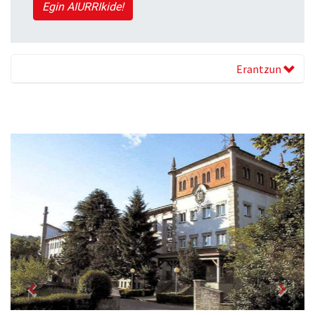
Egin AIURRIkide!
Erantzun
Previous
Next