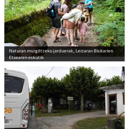
Naturan murgiltzeko jarduerak, Leizaran Bisitarien
Etxearen eskutik