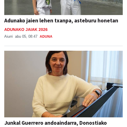
Adunako jaien lehen txanpa, asteburu honetan
ADUNAKO JAIAK 2026
Aiurri
abu 05, 08:47
ADUNA
Junkal Guerrero andoaindarra, Donostiako