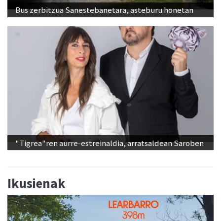
Bus zerbitzua Sanestebanetara, asteburu honetan
"Tigrea"ren aurre-estreinaldia, arratsaldean Saroben
Ikusienak