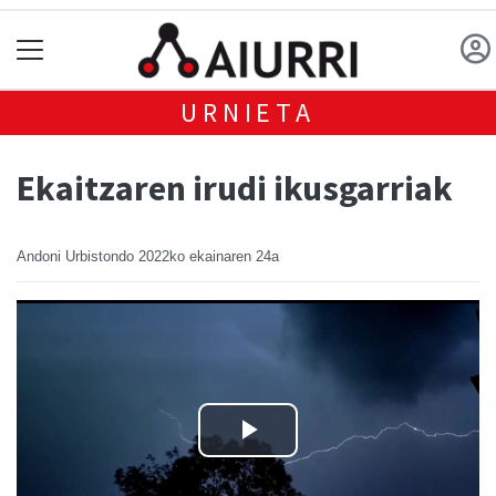
URNIETA
Ekaitzaren irudi ikusgarriak
Andoni Urbistondo
2022ko ekainaren 24a