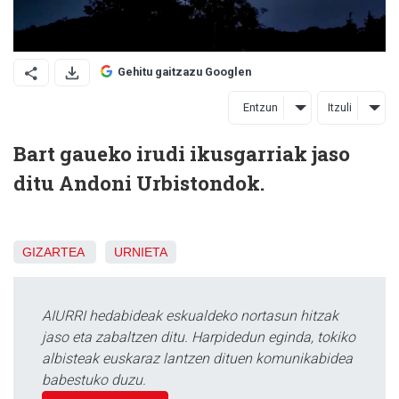
Gehitu gaitzazu Googlen
Entzun
Itzuli
Bart gaueko irudi ikusgarriak jaso
ditu Andoni Urbistondok.
GIZARTEA
URNIETA
AIURRI hedabideak eskualdeko nortasun hitzak
jaso eta zabaltzen ditu. Harpidedun eginda, tokiko
albisteak euskaraz lantzen dituen komunikabidea
babestuko duzu.