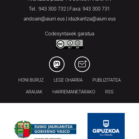
Tel.: 943 300 732 | Faxa: 943 300 731
andoain@aiurri.eus | idazkaritza@aiurri.eus
Codesyntaxek garatua
HONI BURUZ
LEGE OHARRA
PUBLIZITATEA
ARAUAK
HARREMANETARAKO
RSS