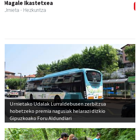
Urnietako AEK euskaltegia
Urnieta
- Euskaltegiak
Urnietako Udalak Lurraldebusen zerbitzua
hobetzeko premia nagusiak helarazi dizkio
Gipuzkoako Foru Aldundiari