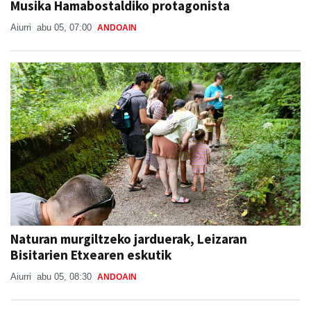
Musika Hamabostaldiko protagonista
Aiurri
abu 05, 07:00
ANDOAIN
Naturan murgiltzeko jarduerak, Leizaran
Bisitarien Etxearen eskutik
Aiurri
abu 05, 08:30
ANDOAIN