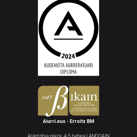
Aiurri.eus - Erroitz BM
Arantzibia plaza, 4-5 behea | ANDOAIN