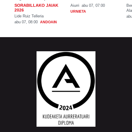
SORABILLAKO JAIAK
Aiurri
abu 07, 07:00
Be
2026
Ala
URNIETA
Lide Ruiz Telleria
abu
abu 07, 08:00
ANDOAIN