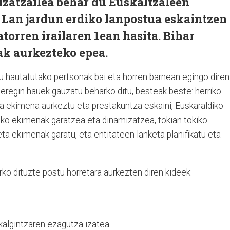
zatzailea behar du Euskaltzaleen
Lan jardun erdiko lanpostua eskaintzen
datorren irailaren 1ean hasita. Bihar
k aurkezteko epea.
u hautatutako pertsonak bai eta horren barnean egingo diren
eregin hauek gauzatu beharko ditu, besteak beste: herriko
dia ekimena aurkeztu eta prestakuntza eskaini, Euskaraldiko
ko ekimenak garatzea eta dinamizatzea, tokian tokiko
ta ekimenak garatu, eta entitateen lanketa planifikatu eta
rko dituzte postu horretara aurkezten diren kideek:
kalgintzaren ezagutza izatea