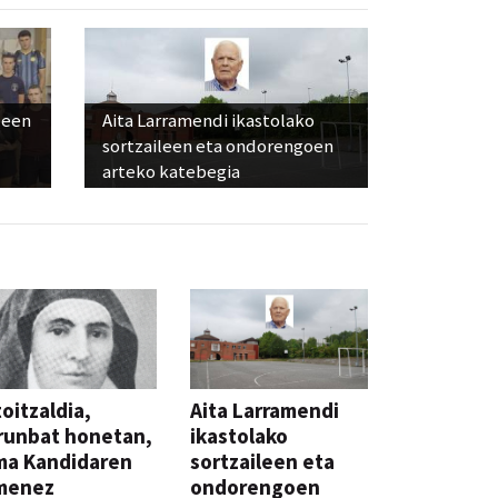
leen
Aita Larramendi ikastolako
sortzaileen eta ondorengoen
arteko katebegia
oitzaldia,
Aita Larramendi
runbat honetan,
ikastolako
ma Kandidaren
sortzaileen eta
menez
ondorengoen