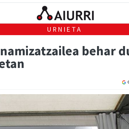
URNIETA
inamizatzailea behar d
etan