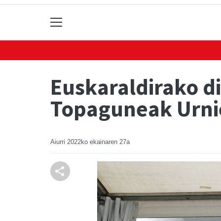
Euskaraldirako d
Topaguneak Urni
Aiurri
2022ko ekainaren 27a