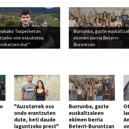
nakako Txapelketan
Burrunba, gazte euskaltza
atzeko nire eskubidea
ekimen berria Beterri-
rrikatzen dut"
Buruntzan
so
"Auzotarrek oso
Burrunba, gazte
Ot
ondo erantzuten
euskaltzaleen
la
dute, beti daude
ekimen berria
A
laguntzeko prest"
Beterri-Buruntzan
o