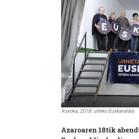
Xoxoka, 2018. urteko Euskaraldia
Azaroaren 18tik abend