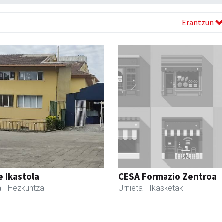
Erantzun
 Ikastola
CESA Formazio Zentroa
a
- Hezkuntza
Urnieta
- Ikasketak