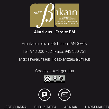
Aiurri.eus - Erroitz BM
Arantzibia plaza, 4-5 behea | ANDOAIN
Tel.: 943 300 732 | Faxa: 943 300 731
andoain@aiurri.eus | idazkaritza@aiurri.eus
Codesyntaxek garatua
LEGE OHARRA
PUBLIZITATEA
ARAUAK
HARREMANET