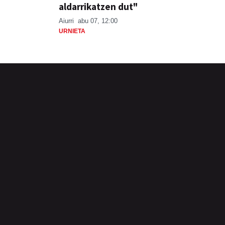
aldarrikatzen dut"
Aiurri
abu 07, 12:00
URNIETA