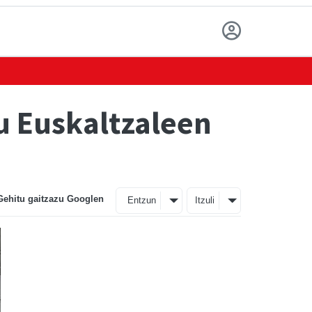
u Euskaltzaleen
Gehitu gaitzazu Googlen
Entzun
Itzuli