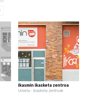
Ikasmin ikasketa zentroa
Urnieta
- Ikasketa zentroak