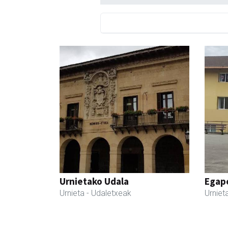
Urnietako Udala
Egape
Urnieta
- Udaletxeak
Urniet