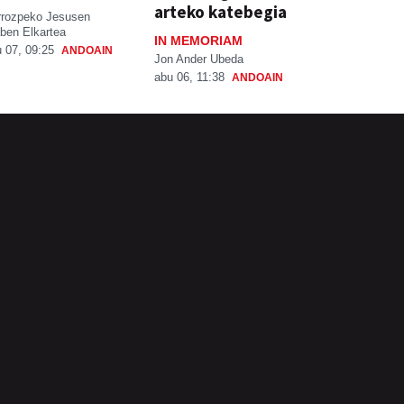
arteko katebegia
rrozpeko Jesusen
ben Elkartea
IN MEMORIAM
 07, 09:25
ANDOAIN
Jon Ander Ubeda
abu 06, 11:38
ANDOAIN