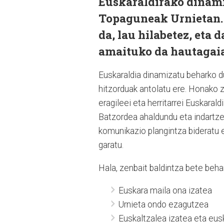
Euskaraldirako dinami
Topaguneak Urnietan. 
da, lau hilabetez, eta 
amaituko da hautagaia
Euskaraldia dinamizatu beharko d
hitzorduak antolatu ere. Honako z
eragileei eta herritarrei Euskaral
Batzordea ahaldundu eta indartze
komunikazio plangintza bideratu e
garatu.
Hala, zenbait baldintza bete beha
Euskara maila ona izatea
Urnieta ondo ezagutzea
Euskaltzalea izatea eta eus