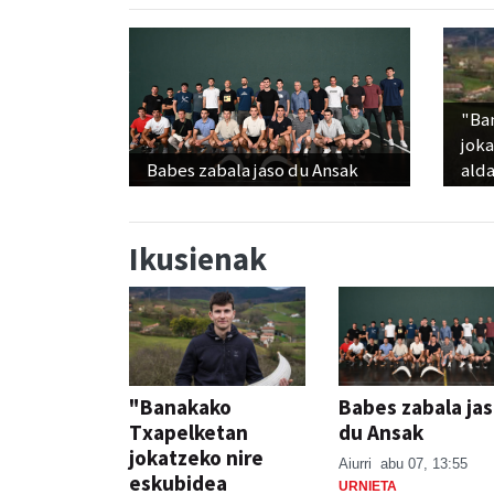
"Ba
jok
Babes zabala jaso du Ansak
alda
Ikusienak
"Banakako
Babes zabala ja
Txapelketan
du Ansak
jokatzeko nire
Aiurri
abu 07, 13:55
eskubidea
URNIETA