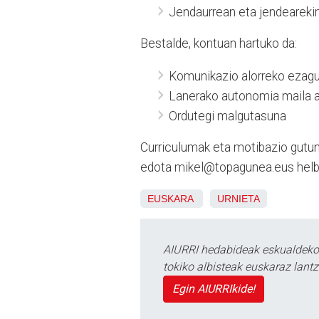
Jendaurrean eta jendeareki
Bestalde, kontuan hartuko da:
Komunikazio alorreko ezag
Lanerako autonomia maila a
Ordutegi malgutasuna
Curriculumak eta motibazio gutu
edota mikel@topagunea.eus helbi
EUSKARA
URNIETA
AIURRI hedabideak eskualdeko n
tokiko albisteak euskaraz lan
Egin AIURRIkide!