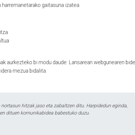
n harremanetarako gaitasuna izatea.
utza
ltua
nak aurkezteko bi modu daude: Lansarean webgunearen bide
dera mezua bidalita.
ortasun hitzak jaso eta zabaltzen ditu. Harpidedun eginda,
tzen dituen komunikabidea babestuko duzu.