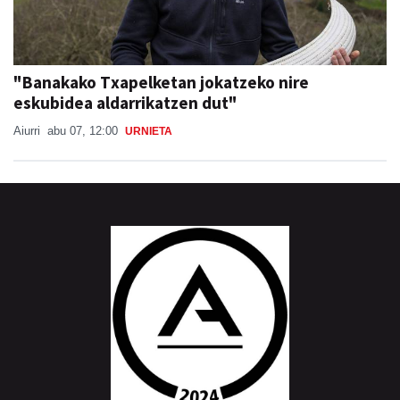
"Banakako Txapelketan jokatzeko nire
eskubidea aldarrikatzen dut"
Aiurri
abu 07, 12:00
URNIETA