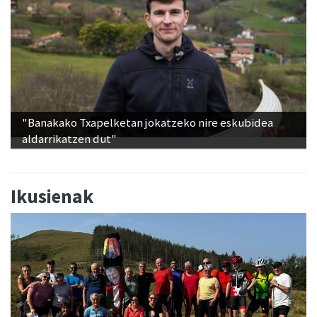
"Banakako Txapelketan jokatzeko nire eskubidea
aldarrikatzen dut"
Ikusienak