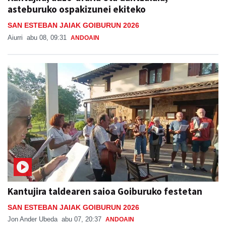
asteburuko ospakizunei ekiteko
SAN ESTEBAN JAIAK GOIBURUN 2026
Aiurri
abu 08, 09:31
ANDOAIN
Kantujira taldearen saioa Goiburuko festetan
SAN ESTEBAN JAIAK GOIBURUN 2026
Jon Ander Ubeda
abu 07, 20:37
ANDOAIN