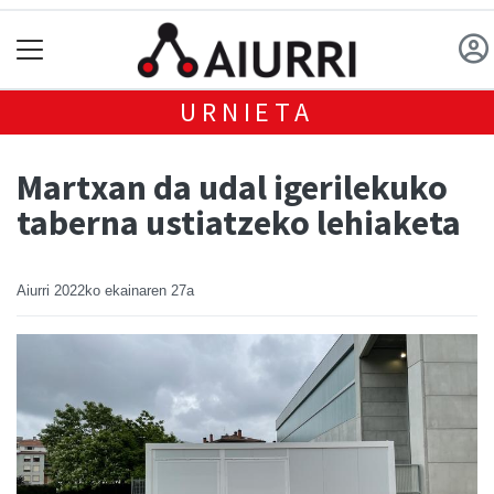
URNIETA
Martxan da udal igerilekuko
taberna ustiatzeko lehiaketa
Aiurri
2022ko ekainaren 27a