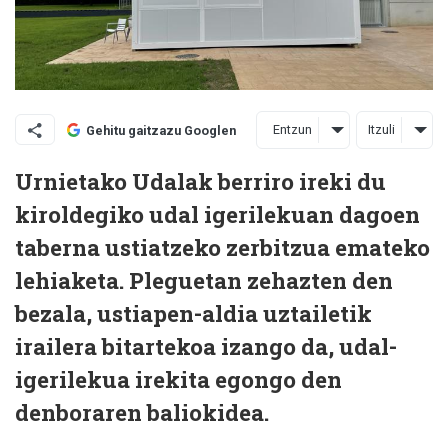
Entzun
Itzuli
Gehitu gaitzazu Googlen
Urnietako Udalak berriro ireki du
kiroldegiko udal igerilekuan dagoen
taberna ustiatzeko zerbitzua emateko
lehiaketa. Pleguetan zehazten den
bezala, ustiapen-aldia uztailetik
irailera bitartekoa izango da, udal-
igerilekua irekita egongo den
denboraren baliokidea.