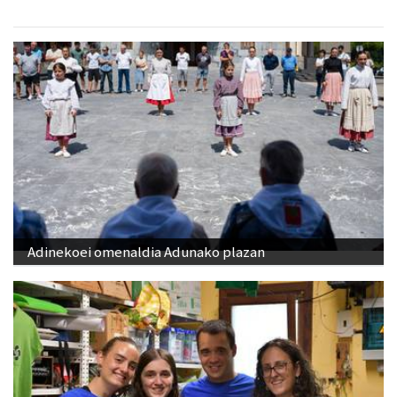
Adinekoei omenaldia Adunako plazan