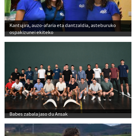
Kantujira, auzo-afaria eta dantzaldia, asteburuko
ospakizunei ekiteko
Babes zabala jaso du Ansak