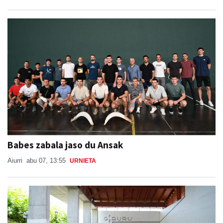
Babes zabala jaso du Ansak
Aiurri
abu 07, 13:55
URNIETA