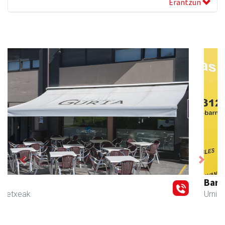
Erantzun
Previous
Next
Barn trasteleku eta biltegi txikien alokairua
Urnieta
- Trastelekuak