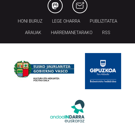
HONI BURUZ
LEGE OHARRA
PUBLIZITATEA
ARAUAK
HARREMANETARAKO
RSS