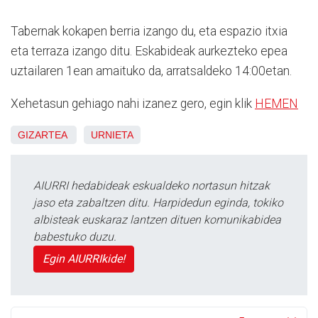
Tabernak kokapen berria izango du, eta espazio itxia
eta terraza izango ditu. Eskabideak aurkezteko epea
uztailaren 1ean amaituko da, arratsaldeko 14:00etan.
Xehetasun gehiago nahi izanez gero, egin klik
HEMEN
GIZARTEA
URNIETA
AIURRI hedabideak eskualdeko nortasun hitzak
jaso eta zabaltzen ditu. Harpidedun eginda, tokiko
albisteak euskaraz lantzen dituen komunikabidea
babestuko duzu.
Egin AIURRIkide!