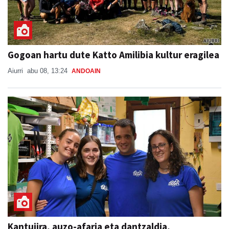
Gogoan hartu dute Katto Amilibia kultur eragilea
Aiurri
abu 08, 13:24
ANDOAIN
Kantujira, auzo-afaria eta dantzaldia,