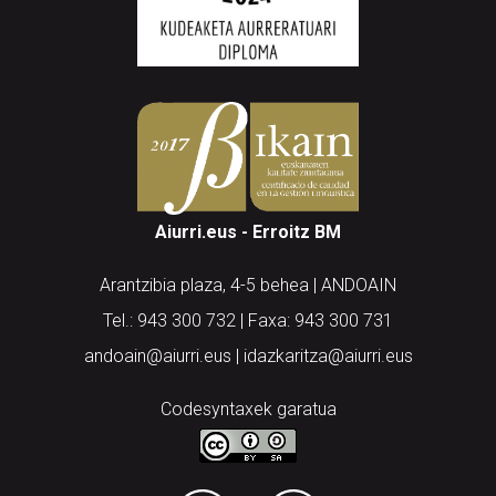
Aiurri.eus - Erroitz BM
Arantzibia plaza, 4-5 behea | ANDOAIN
Tel.: 943 300 732 | Faxa: 943 300 731
andoain@aiurri.eus | idazkaritza@aiurri.eus
Codesyntaxek garatua