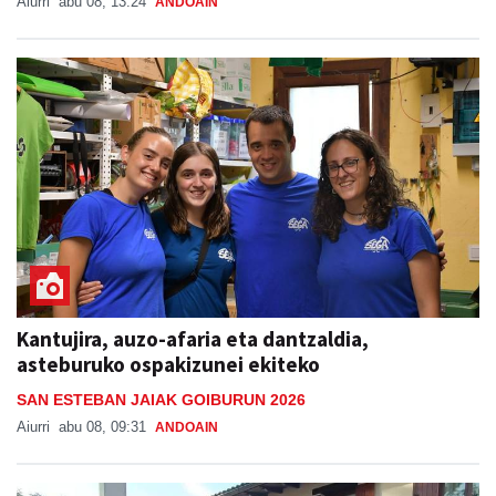
Aiurri
abu 08, 13:24
ANDOAIN
Kantujira, auzo-afaria eta dantzaldia,
asteburuko ospakizunei ekiteko
SAN ESTEBAN JAIAK GOIBURUN 2026
Aiurri
abu 08, 09:31
ANDOAIN