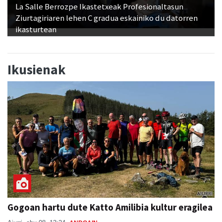
La Salle Berrozpe Ikastetxeak Profesionaltasun
Ziurtagiriaren lehen C gradua eskainiko du datorren
ikasturtean
Ikusienak
Gogoan hartu dute Katto Amilibia kultur eragilea