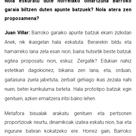
Nola eskuratu dute horrelako oihartzuna Barroko
garaia biltzen duten apunte batzuek? Nola atera zen
proposamena?
Juan Villar:
Barroko garaiko apunte batzuk ekarri zizkidan
Anek, nik ikasgelan hala eskatuta. Berarekin bildu eta
hamarreko lana zela esan nion, baina hutsetik beste batzuk
egitea proposatu nion, eskuz. Zergatik? Edukiari nahiz
estetikari dagokionez, bikaina zen lana, eta, orduan,
gaitasuna zuela jabetuta, zerbait gehiago ikas zezala nahi
nuen, behin kurrikuluma beteta. Hala prototipo batzuk egin
genituen, azken emaitzera iritsi baino lehen.
Metafora bisualak arakatu genituen eta pertsonen
proportzioak neurtu; dinamikoak izatea eskatu nion, bai eta
ingurune batean kokatzeko ere. Horrez gain, Barroko