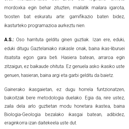
mordoxka egin behar zituzten, mailatik mailara igarota,
txosten bat eskuratu arte: gamifikazio baten bidez,
ikasturteko programazioa aurkeztu nien.
A.S.:
Oso harrituta gelditu ginen guztiak. Izan ere, eduki,
eduki ditugu Gaztelaniako irakasle onak, baina ikas-liburuei
itsatsita egon gara beti. Hasiera batean, arraroa egin
zitzaigun, ez baikaude ohituta. Ez genuela asko ikasiko uste
genuen, hasieran, baina argi eta garbi gelditu da baietz.
Gainerako ikasgaietan, ez dugu horrela funtzionatzen,
bakoitzak bere metodologia duelako. Egia da, nire ustez,
zaila dela arlo guztietan modu honetara ikastea, baina
Biologia-Geologia bezalako ikasgai batean, adibidez,
eraginkorra izan daitekeela uste dut.