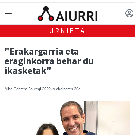
URNIETA
"Erakargarria eta
eraginkorra behar du
ikasketak"
Alba Cabrera Jauregi
2022ko ekainaren 30a