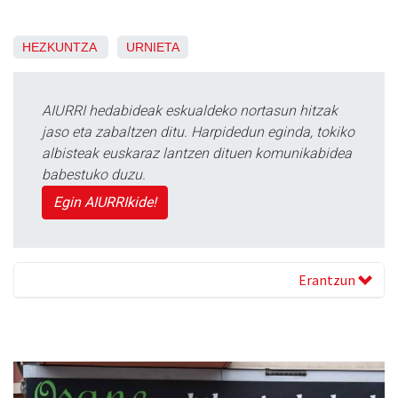
HEZKUNTZA
URNIETA
AIURRI hedabideak eskualdeko nortasun hitzak
jaso eta zabaltzen ditu. Harpidedun eginda, tokiko
albisteak euskaraz lantzen dituen komunikabidea
babestuko duzu.
Egin AIURRIkide!
Erantzun