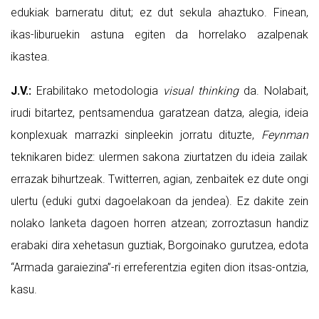
edukiak barneratu ditut; ez dut sekula ahaztuko. Finean,
ikas-liburuekin astuna egiten da horrelako azalpenak
ikastea.
J.V.:
Erabilitako metodologia
visual thinking
da. Nolabait,
irudi bitartez, pentsamendua garatzean datza, alegia, ideia
konplexuak marrazki sinpleekin jorratu dituzte,
Feynman
teknikaren bidez: ulermen sakona ziurtatzen du ideia zailak
errazak bihurtzeak. Twitterren, agian, zenbaitek ez dute ongi
ulertu (eduki gutxi dagoelakoan da jendea). Ez dakite zein
nolako lanketa dagoen horren atzean; zorroztasun handiz
erabaki dira xehetasun guztiak, Borgoinako gurutzea, edota
“Armada garaiezina”-ri erreferentzia egiten dion itsas-ontzia,
kasu.