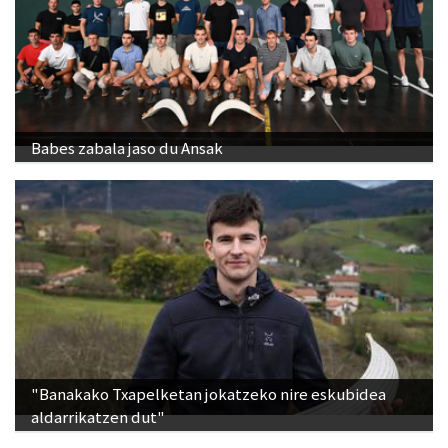
Babes zabala jaso du Ansak
"Banakako Txapelketan jokatzeko nire eskubidea
aldarrikatzen dut"