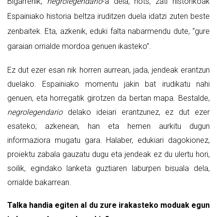
Bigarrenik,
negrolegendario
-a dela, hots, zati historikoak
Espainiako historia beltza iruditzen duela idatzi zuten beste
zenbaitek. Eta, azkenik, eduki falta nabarmendu dute, “gure
garaian orrialde mordoa genuen ikasteko”.
Ez dut ezer esan nik horren aurrean, jada, jendeak erantzun
duelako. Espainiako momentu jakin bat irudikatu nahi
genuen, eta horregatik girotzen da bertan mapa. Bestalde,
negrolegendario
delako ideiari erantzunez, ez dut ezer
esateko; azkenean, han eta hemen aurkitu dugun
informaziora mugatu gara. Halaber, edukiari dagokionez,
proiektu zabala gauzatu dugu eta jendeak ez du ulertu hori,
soilik, egindako lanketa guztiaren laburpen bisuala dela,
orrialde bakarrean.
Talka handia egiten al du zure irakasteko moduak egun