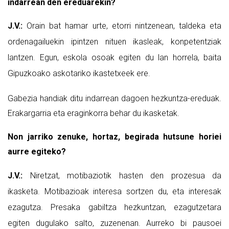
indarrean den ereduarekin?
J.V.:
Orain bat hamar urte, etorri nintzenean, taldeka eta
ordenagailuekin ipintzen nituen ikasleak, konpetentziak
lantzen. Egun, eskola osoak egiten du lan horrela, baita
Gipuzkoako askotariko ikastetxeek ere.
Gabezia handiak ditu indarrean dagoen hezkuntza-ereduak.
Erakargarria eta eraginkorra behar du ikasketak.
Non jarriko zenuke, hortaz, begirada hutsune horiei
aurre egiteko?
J.V.:
Niretzat, motibaziotik hasten den prozesua da
ikasketa. Motibazioak interesa sortzen du, eta interesak
ezagutza. Presaka gabiltza hezkuntzan, ezagutzetara
egiten dugulako salto, zuzenenan. Aurreko bi pausoei