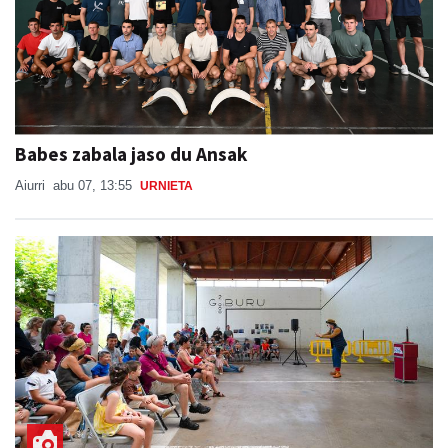
Babes zabala jaso du Ansak
Aiurri
abu 07, 13:55
URNIETA