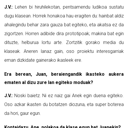
J.V.:
Lehen bi hiruhilekotan, pentsamendu ludikoa sustatu
dugu klasean. Horrek honakoa hau eragiten du: hainbat aldiz
ahalegindu behar zara gauza bat egiteko, eta akatsa ez da
zigortzen. Horren adibide dira prototipoak; makina bat egin
dituzte, helburua lortu arte. Zortzitik gorako media du
klaseak. Aneren lanaz gain, oso proiektu interesgarriak
eman dizkidate gainerako ikasleek ere.
Era berean, Juan, beraiengandik ikasteko aukera
ematen al dizu zure lan egiteko moduak?
J.V.:
Noski baietz. Ni ez naiz gai Anek egin duena egiteko.
Oso azkar ikasten du botatzen diozuna, eta super boterea
da hori, gaur egun.
Kontaidazu, Ane, nolakoa da klase egun bat Juanekin?