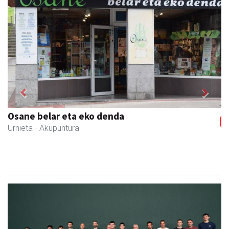
Previous
Next
Osane belar eta eko denda
Urnieta
- Akupuntura