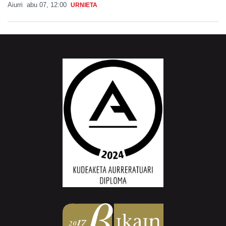
Aiurri
abu 07, 12:00
URNIETA