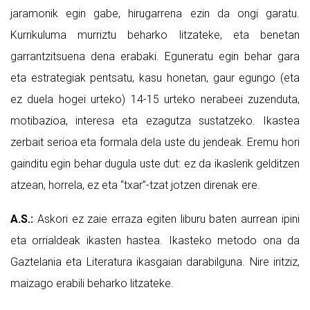
jaramonik egin gabe, hirugarrena ezin da ongi garatu.
Kurrikuluma murriztu beharko litzateke, eta benetan
garrantzitsuena dena erabaki. Eguneratu egin behar gara
eta estrategiak pentsatu, kasu honetan, gaur egungo (eta
ez duela hogei urteko) 14-15 urteko nerabeei zuzenduta,
motibazioa, interesa eta ezagutza sustatzeko. Ikastea
zerbait serioa eta formala dela uste du jendeak. Eremu hori
gainditu egin behar dugula uste dut: ez da ikaslerik gelditzen
atzean, horrela, ez eta “txar”-tzat jotzen direnak ere.
A.S.:
Askori ez zaie erraza egiten liburu baten aurrean ipini
eta orrialdeak ikasten hastea. Ikasteko metodo ona da
Gaztelania eta Literatura ikasgaian darabilguna. Nire iritziz,
maizago erabili beharko litzateke.