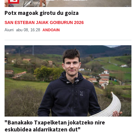
Potx magoak girotu du goiza
SAN ESTEBAN JAIAK GOIBURUN 2026
Aiurri
abu 08, 16:28
ANDOAIN
"Banakako Txapelketan jokatzeko nire
eskubidea aldarrikatzen dut"