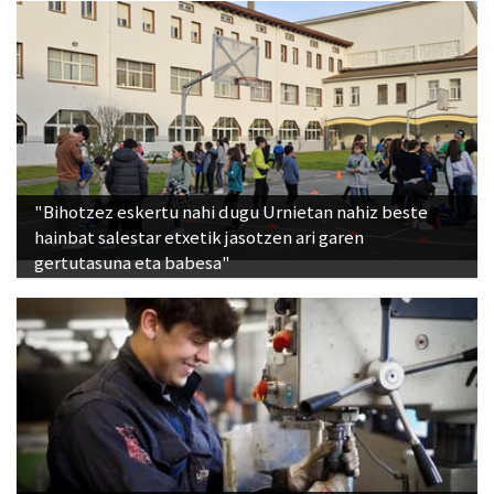
"Bihotzez eskertu nahi dugu Urnietan nahiz beste
hainbat salestar etxetik jasotzen ari garen
gertutasuna eta babesa"