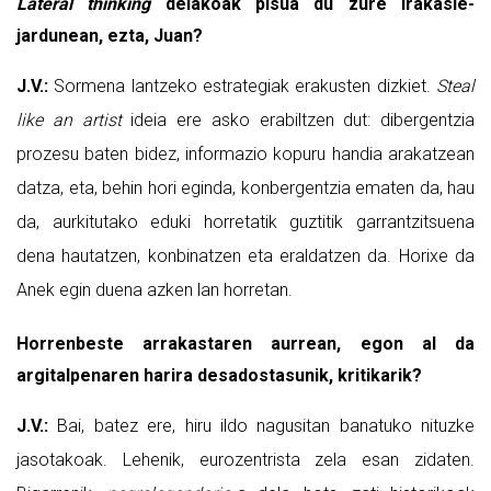
Lateral thinking
delakoak pisua du zure irakasle-
jardunean, ezta, Juan?
J.V.:
Sormena lantzeko estrategiak erakusten dizkiet.
Steal
like an artist
ideia ere asko erabiltzen dut: dibergentzia
prozesu baten bidez, informazio kopuru handia arakatzean
datza, eta, behin hori eginda, konbergentzia ematen da, hau
da, aurkitutako eduki horretatik guztitik garrantzitsuena
dena hautatzen, konbinatzen eta eraldatzen da. Horixe da
Anek egin duena azken lan horretan.
Horrenbeste arrakastaren aurrean, egon al da
argitalpenaren harira desadostasunik, kritikarik?
J.V.:
Bai, batez ere, hiru ildo nagusitan banatuko nituzke
jasotakoak. Lehenik, eurozentrista zela esan zidaten.