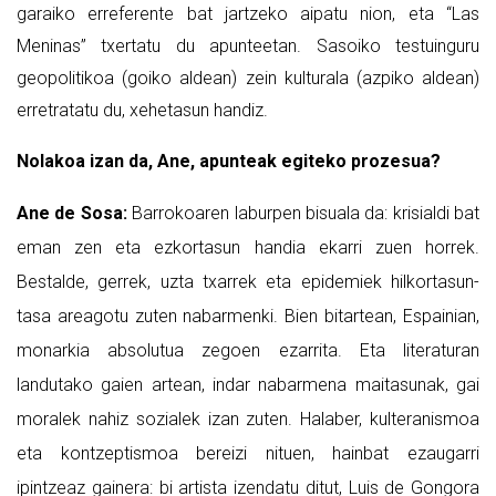
garaiko erreferente bat jartzeko aipatu nion, eta “Las
Meninas” txertatu du apunteetan. Sasoiko testuinguru
geopolitikoa (goiko aldean) zein kulturala (azpiko aldean)
erretratatu du, xehetasun handiz.
Nolakoa izan da, Ane, apunteak egiteko prozesua?
Ane de Sosa:
Barrokoaren laburpen bisuala da: krisialdi bat
eman zen eta ezkortasun handia ekarri zuen horrek.
Bestalde, gerrek, uzta txarrek eta epidemiek hilkortasun-
tasa areagotu zuten nabarmenki. Bien bitartean, Espainian,
monarkia absolutua zegoen ezarrita. Eta literaturan
landutako gaien artean, indar nabarmena maitasunak, gai
moralek nahiz sozialek izan zuten. Halaber, kulteranismoa
eta kontzeptismoa bereizi nituen, hainbat ezaugarri
ipintzeaz gainera: bi artista izendatu ditut, Luis de Gongora