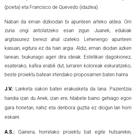
(poeta) eta Francisco de Quevedo (idazlea).
Nabari da eman dizkiodan bi apunteen arteko aldea. Orri
zuria ongi antolatzeko esan zigun Juanek, edukiak
argitasunez bereizi ahal izateko. Lehenengo apunteen
kasuan, egitura ez da hain argia. Aldiz, eman diodan azken
lanean, txukunago ageri dira ideiak. Estetikari dagokionez,
esaterako, kafea erabili dut, lurraren koloreak eskuratzeko,
beste proiektu batean irtendako proposamen baten harira.
J.V.:
Lanketa sakon baten erakusketa da lana. Pazientzia
handia izan du Anek, izan ere, hilabete baino gehiago egon
gara honetan, nahiz eta denbora guztia ez diogun lan horri
eskaini.
A.S.:
Gainera, horrelako proiektu bat egite hutsarekin,