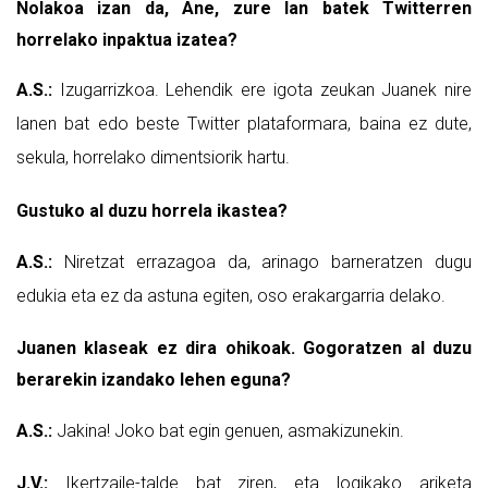
Nolakoa izan da, Ane, zure lan batek Twitterren
horrelako inpaktua izatea?
A.S.:
Izugarrizkoa. Lehendik ere igota zeukan Juanek nire
lanen bat edo beste Twitter plataformara, baina ez dute,
sekula, horrelako dimentsiorik hartu.
Gustuko al duzu horrela ikastea?
A.S.:
Niretzat errazagoa da, arinago barneratzen dugu
edukia eta ez da astuna egiten, oso erakargarria delako.
Juanen klaseak ez dira ohikoak. Gogoratzen al duzu
berarekin izandako lehen eguna?
A.S.:
Jakina! Joko bat egin genuen, asmakizunekin.
J.V.:
Ikertzaile-talde bat ziren, eta logikako ariketa