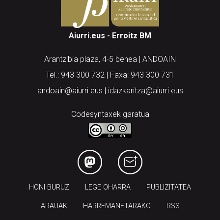
Aiurri.eus - Erroitz BM
Arantzibia plaza, 4-5 behea | ANDOAIN
Tel.: 943 300 732 | Faxa: 943 300 731
andoain@aiurri.eus | idazkaritza@aiurri.eus
Codesyntaxek garatua
HONI BURUZ
LEGE OHARRA
PUBLIZITATEA
ARAUAK
HARREMANETARAKO
RSS