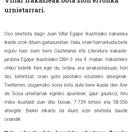
Villar irakasleak bota zion erronka
urnietarrari.
Oso sinetsita dago Juan Villar Egape Ikastolako irakaslea
ikasle orok dituen gaitasunetan. Hala, orain hamarkada bete
inguru hasi zuen bere Gaztelania eta Literatura irakasle-
jarduna Egape Ikastolako DBH 3. eta 4. mailan. Irakasteko
ohiko bidetik ihes egin du, ordea, era arrakastatsuan; hori
dio, behintzat, orain gutxi jasotako ezusteko atseginak.
Twitterren, izugarrizko sona lortu dute bere ikasle den Ane
de Sosa urnietarrak eginiko apunteek: gaur gaurkoz, hiru
milioi ikustaldi izan ditu txioak, 7.739 birtxio eta 58.056
atsegite. Biekin elkartu da Aiurri; ezin sinetsita daude
oraindik.