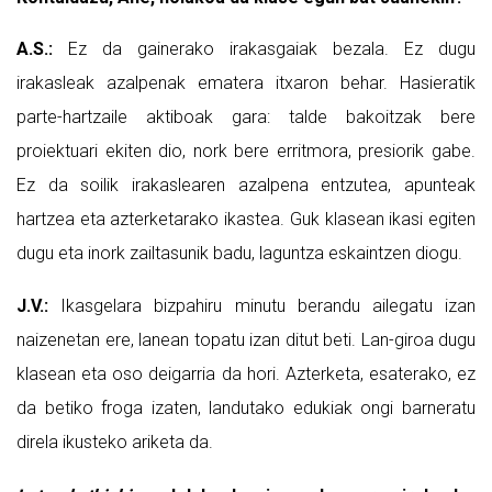
A.S.:
Ez da gainerako irakasgaiak bezala. Ez dugu
irakasleak azalpenak ematera itxaron behar. Hasieratik
parte-hartzaile aktiboak gara: talde bakoitzak bere
proiektuari ekiten dio, nork bere erritmora, presiorik gabe.
Ez da soilik irakaslearen azalpena entzutea, apunteak
hartzea eta azterketarako ikastea. Guk klasean ikasi egiten
dugu eta inork zailtasunik badu, laguntza eskaintzen diogu.
J.V.:
Ikasgelara bizpahiru minutu berandu ailegatu izan
naizenetan ere, lanean topatu izan ditut beti. Lan-giroa dugu
klasean eta oso deigarria da hori. Azterketa, esaterako, ez
da betiko froga izaten, landutako edukiak ongi barneratu
direla ikusteko ariketa da.