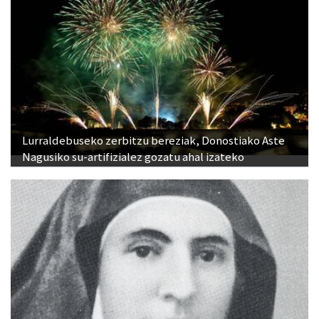
Lurraldebuseko zerbitzu bereziak, Donostiako Aste
Nagusiko su-artifizialez gozatu ahal izateko