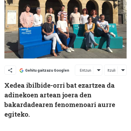
Entzun
Itzuli
Gehitu gaitzazu Googlen
Xedea ibilbide-orri bat ezartzea da
adinekoen artean joera den
bakardadearen fenomenoari aurre
egiteko.