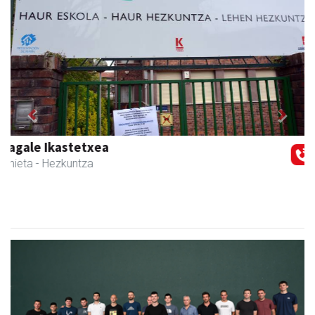
Previous
Next
Urnietako AEK euskaltegia
Urnieta
- Euskaltegiak