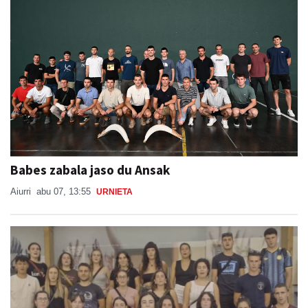
Babes zabala jaso du Ansak
Aiurri
abu 07, 13:55
URNIETA