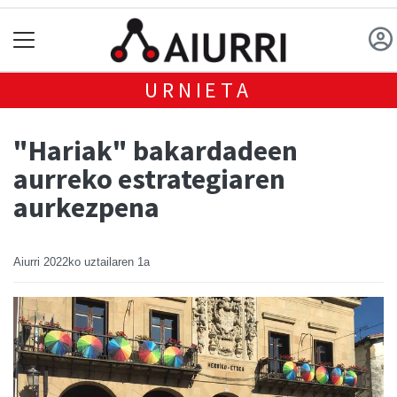
URNIETA
"Hariak" bakardadeen
aurreko estrategiaren
aurkezpena
Aiurri
2022ko uztailaren 1a