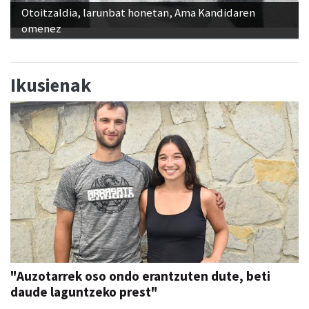
Otoitzaldia, larunbat honetan, Ama Kandidaren
omenez
Ikusienak
"Auzotarrek oso ondo erantzuten dute, beti
daude laguntzeko prest"