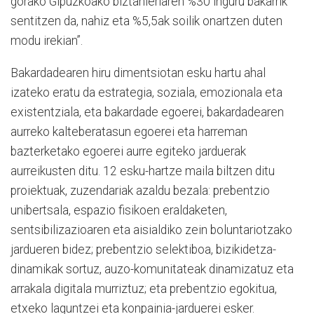
gorako Gipuzkoako biztanleriaren %30 inguru bakarrik
sentitzen da, nahiz eta %5,5ak soilik onartzen duten
modu irekian”.
Bakardadearen hiru dimentsiotan esku hartu ahal
izateko eratu da estrategia, soziala, emozionala eta
existentziala, eta bakardade egoerei, bakardadearen
aurreko kalteberatasun egoerei eta harreman
bazterketako egoerei aurre egiteko jarduerak
aurreikusten ditu. 12 esku-hartze maila biltzen ditu
proiektuak, zuzendariak azaldu bezala: prebentzio
unibertsala, espazio fisikoen eraldaketen,
sentsibilizazioaren eta aisialdiko zein boluntariotzako
jardueren bidez; prebentzio selektiboa, bizikidetza-
dinamikak sortuz, auzo-komunitateak dinamizatuz eta
arrakala digitala murriztuz; eta prebentzio egokitua,
etxeko laguntzei eta konpainia-jarduerei esker.