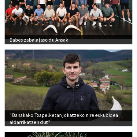
Babes zabala jaso du Ansak
"Banakako Txapelketan jokatzeko nire eskubidea
aldarrikatzen dut"