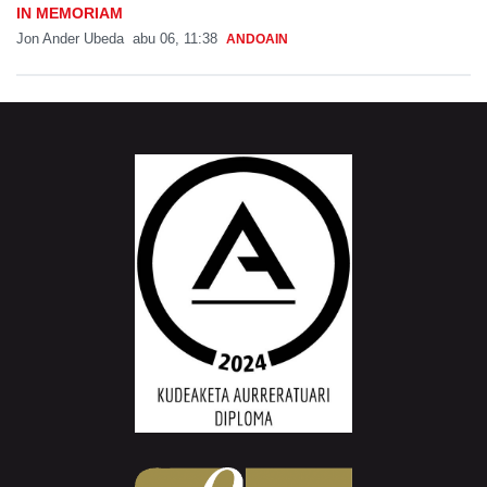
IN MEMORIAM
Jon Ander Ubeda
abu 06, 11:38
ANDOAIN