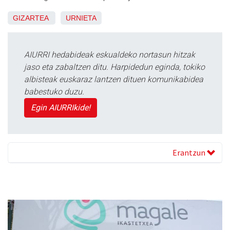
GIZARTEA
URNIETA
AIURRI hedabideak eskualdeko nortasun hitzak
jaso eta zabaltzen ditu. Harpidedun eginda, tokiko
albisteak euskaraz lantzen dituen komunikabidea
babestuko duzu.
Egin AIURRIkide!
Erantzun