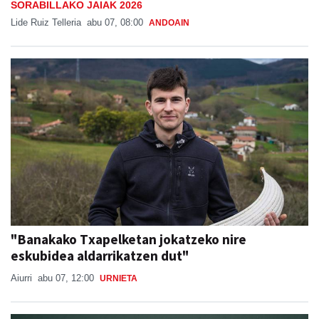
SORABILLAKO JAIAK 2026
Lide Ruiz Telleria
abu 07, 08:00
ANDOAIN
"Banakako Txapelketan jokatzeko nire
eskubidea aldarrikatzen dut"
Aiurri
abu 07, 12:00
URNIETA