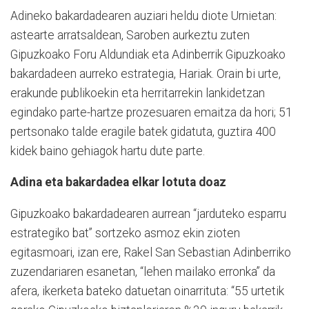
Adineko bakardadearen auziari heldu diote Urnietan:
astearte arratsaldean, Saroben aurkeztu zuten
Gipuzkoako Foru Aldundiak eta Adinberrik Gipuzkoako
bakardadeen aurreko estrategia, Hariak. Orain bi urte,
erakunde publikoekin eta herritarrekin lankidetzan
egindako parte-hartze prozesuaren emaitza da hori; 51
pertsonako talde eragile batek gidatuta, guztira 400
kidek baino gehiagok hartu dute parte.
Adina eta bakardadea elkar lotuta doaz
Gipuzkoako bakardadearen aurrean “jarduteko esparru
estrategiko bat” sortzeko asmoz ekin zioten
egitasmoari, izan ere, Rakel San Sebastian Adinberriko
zuzendariaren esanetan, “lehen mailako erronka” da
afera, ikerketa bateko datuetan oinarrituta: “55 urtetik