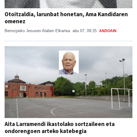
Otoitzaldia, larunbat honetan, Ama Kandidaren
omenez
Berrozpeko Jesusen Alaben Elkartea
abu 07, 09:25
ANDOAIN
Aita Larramendi ikastolako sortzaileen eta
ondorengoen arteko katebegia