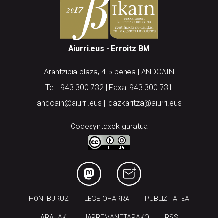
Aiurri.eus - Erroitz BM
Arantzibia plaza, 4-5 behea | ANDOAIN
Tel.: 943 300 732 | Faxa: 943 300 731
andoain@aiurri.eus | idazkaritza@aiurri.eus
Codesyntaxek garatua
HONI BURUZ
LEGE OHARRA
PUBLIZITATEA
ARAUAK
HARREMANETARAKO
RSS