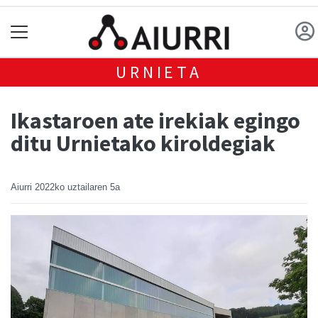
URNIETA
Ikastaroen ate irekiak egingo
ditu Urnietako kiroldegiak
Aiurri
2022ko uztailaren 5a