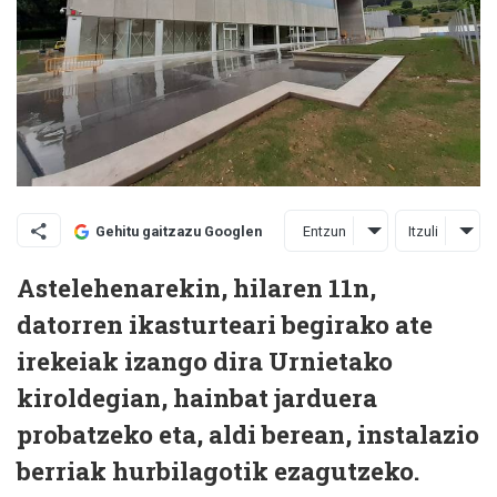
Entzun
Itzuli
Gehitu gaitzazu Googlen
Astelehenarekin, hilaren 11n,
datorren ikasturteari begirako ate
irekeiak izango dira Urnietako
kiroldegian, hainbat jarduera
probatzeko eta, aldi berean, instalazio
berriak hurbilagotik ezagutzeko.