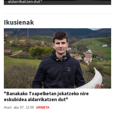
aldarrikatzen dut"
Ikusienak
"Banakako Txapelketan jokatzeko nire
eskubidea aldarrikatzen dut"
Aiurri
abu 07, 12:00
URNIETA