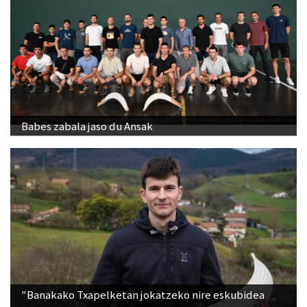
Babes zabala jaso du Ansak
"Banakako Txapelketan jokatzeko nire eskubidea