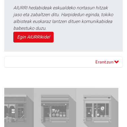
AIURRI hedabideak eskualdeko nortasun hitzak
jaso eta zabaltzen ditu. Harpidedun eginda, tokiko
albisteak euskaraz lantzen dituen komunikabidea
babestuko duzu.
Egin AIURRIkide!
Erantzun