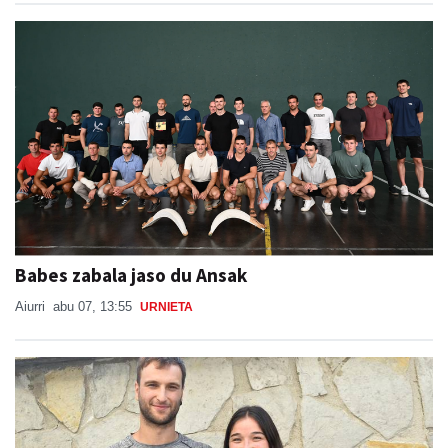
Babes zabala jaso du Ansak
Aiurri
abu 07, 13:55
URNIETA