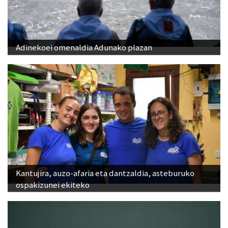
Adinekoei omenaldia Adunako plazan
Kantujira, auzo-afaria eta dantzaldia, asteburuko
ospakizunei ekiteko