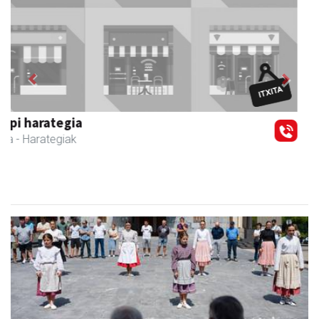
Previous
Next
CESA Formazio Zentroa
Urnieta
- Ikasketak