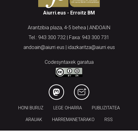
Aiurri.eus - Erroitz BM
Arantzibia plaza, 4-5 behea | ANDOAIN
Tel.: 943 300 732 | Faxa: 943 300 731
andoain@aiurri.eus | idazkaritza@aiurri.eus
Codesyntaxek garatua
HONI BURUZ
LEGE OHARRA
PUBLIZITATEA
ARAUAK
HARREMANETARAKO
RSS