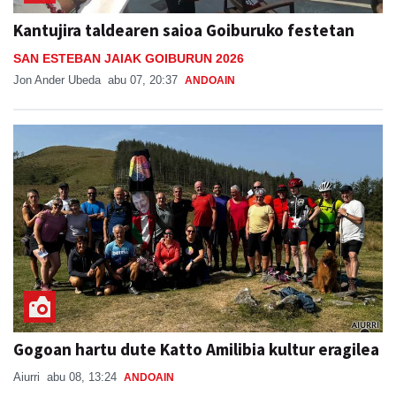
Kantujira taldearen saioa Goiburuko festetan
SAN ESTEBAN JAIAK GOIBURUN 2026
Jon Ander Ubeda
abu 07, 20:37
ANDOAIN
Gogoan hartu dute Katto Amilibia kultur eragilea
Aiurri
abu 08, 13:24
ANDOAIN