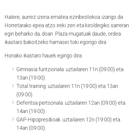
Halere, aurrez izena ematea ezinbestekoa izango da.
Horretarako epea atzo ireki zen eta kiroldegiko sarreran
egin beharko da, doan. Plaza mugatuak daude, ordea:
ikastaro bakoitzeko hamasei toki egongo dira.
Honako ikastaro hauek egingo dira:
Gimnasia funtzionala: uztailaren 11n (09:00) eta
13an (19:00).
Total training: uztailaren 11n (19:00) eta 13an
(09:00).
Defentsa pertsonala: uztailaren 12an (09:00) eta
14an (19:00).
GAP-Hipopresiboak: uztailaren 12n (19:00) eta
14an (09:00).