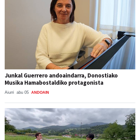
Junkal Guerrero andoaindarra, Donostiako
Musika Hamabostaldiko protagonista
Aiurri
abu 05
ANDOAIN