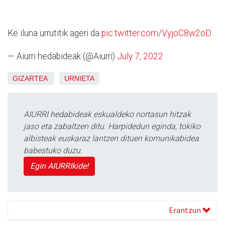
Ke iluna urrutitik ageri da
pic.twitter.com/VyjoC8w2oD
— Aiurri hedabideak (@Aiurri)
July 7, 2022
GIZARTEA
URNIETA
AIURRI hedabideak eskualdeko nortasun hitzak
jaso eta zabaltzen ditu. Harpidedun eginda, tokiko
albisteak euskaraz lantzen dituen komunikabidea
babestuko duzu.
Egin AIURRIkide!
Erantzun