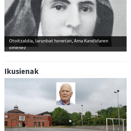
Otoitzaldia, larunbat honetan, Ama Kandidaren
omenez
Ikusienak