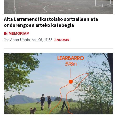
Aita Larramendi ikastolako sortzaileen eta
ondorengoen arteko katebegia
IN MEMORIAM
Jon Ander Ubeda
abu 06, 11:38
ANDOAIN