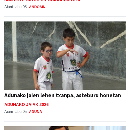
Aiurri
abu 05
ANDOAIN
Adunako jaien lehen txanpa, asteburu honetan
ADUNAKO JAIAK 2026
Aiurri
abu 05
ADUNA