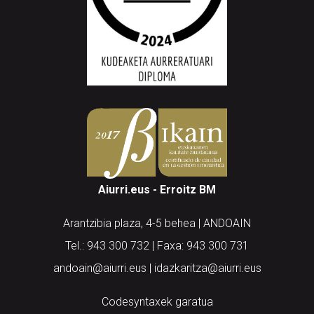
Aiurri.eus - Erroitz BM
Arantzibia plaza, 4-5 behea | ANDOAIN
Tel.: 943 300 732 | Faxa: 943 300 731
andoain@aiurri.eus | idazkaritza@aiurri.eus
Codesyntaxek garatua