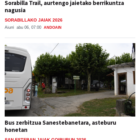
Sorabilla Trail, aurtengo jaietako berrikuntza
nagusia
SORABILLAKO JAIAK 2026
Aiurri
abu 06, 07:00
ANDOAIN
Bus zerbitzua Sanestebanetara, asteburu
honetan
SAN ESTEBAN JAIAK GOIBURUN 2026