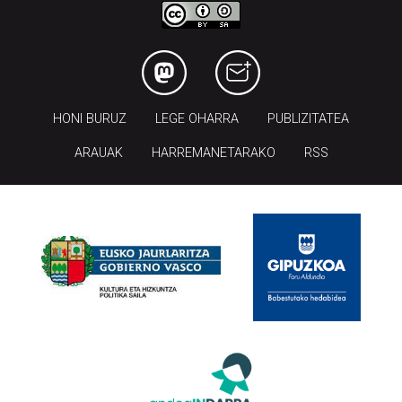
HONI BURUZ
LEGE OHARRA
PUBLIZITATEA
ARAUAK
HARREMANETARAKO
RSS