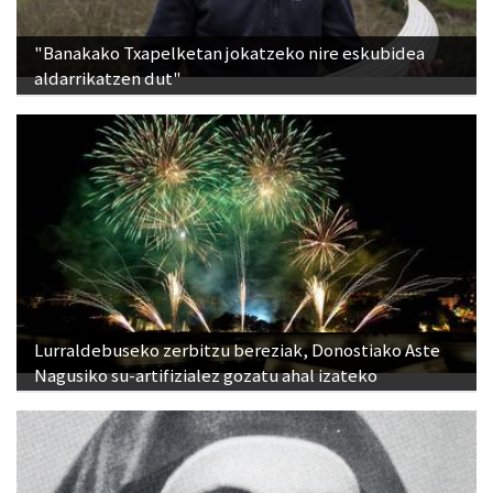
"Banakako Txapelketan jokatzeko nire eskubidea
aldarrikatzen dut"
Lurraldebuseko zerbitzu bereziak, Donostiako Aste
Nagusiko su-artifizialez gozatu ahal izateko