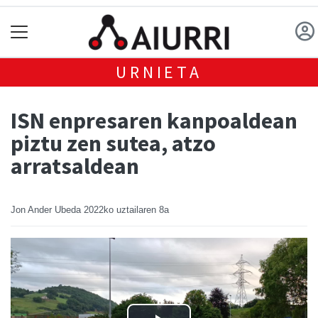
URNIETA
ISN enpresaren kanpoaldean
piztu zen sutea, atzo
arratsaldean
Jon Ander Ubeda
2022ko uztailaren 8a