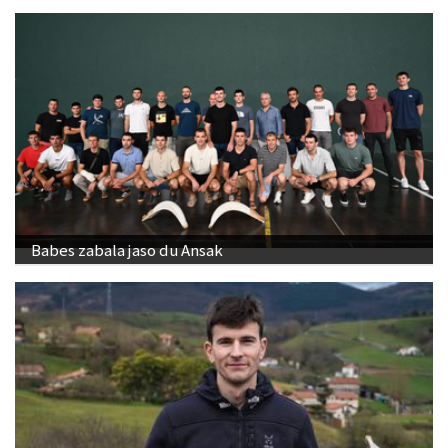
Babes zabala jaso du Ansak