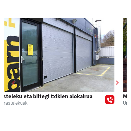
Previous
Next
Magale Ikastetxea
Urnieta
- Hezkuntza