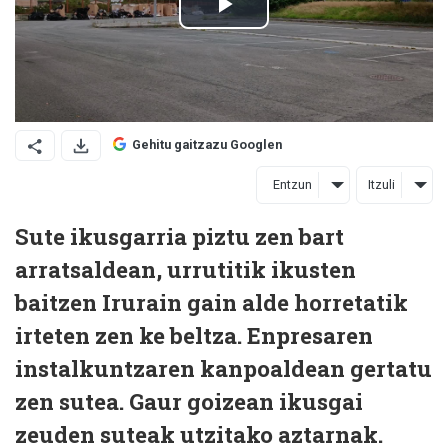
Gehitu gaitzazu Googlen
Entzun
Itzuli
Sute ikusgarria piztu zen bart
arratsaldean, urrutitik ikusten
baitzen Irurain gain alde horretatik
irteten zen ke beltza. Enpresaren
instalkuntzaren kanpoaldean gertatu
zen sutea. Gaur goizean ikusgai
zeuden suteak utzitako aztarnak.