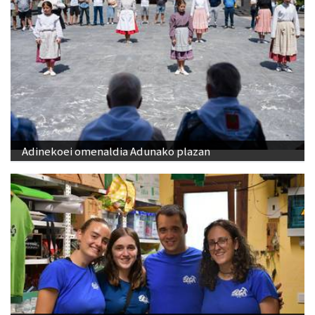
Adinekoei omenaldia Adunako plazan