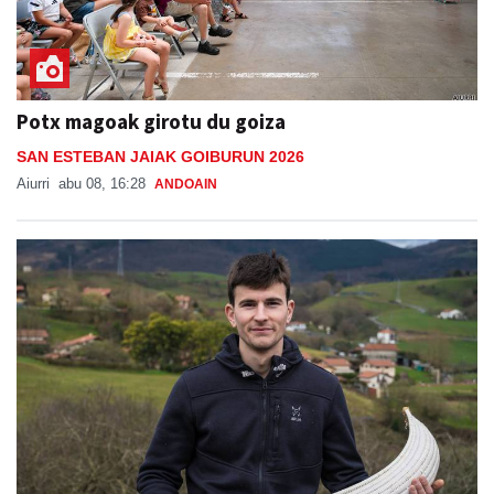
Potx magoak girotu du goiza
SAN ESTEBAN JAIAK GOIBURUN 2026
Aiurri
abu 08, 16:28
ANDOAIN