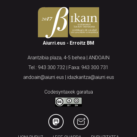
Aiurri.eus - Erroitz BM
Arantzibia plaza, 4-5 behea | ANDOAIN
Tel.: 943 300 732 | Faxa: 943 300 731
andoain@aiurri.eus | idazkaritza@aiurri.eus
Codesyntaxek garatua