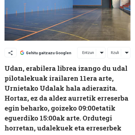
Entzun
Itzuli
Gehitu gaitzazu Googlen
Udan, erabilera librea izango du udal
pilotalekuak irailaren 11era arte,
Urnietako Udalak hala adierazita.
Hortaz, ez da aldez aurretik erreserba
egin beharko, goizeko 09:00etatik
eguerdiko 15:00ak arte. Ordutegi
horretan, udalekuek eta erreserbek