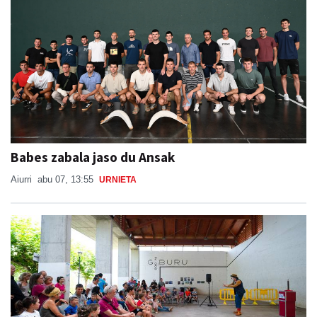
Babes zabala jaso du Ansak
Aiurri
abu 07, 13:55
URNIETA