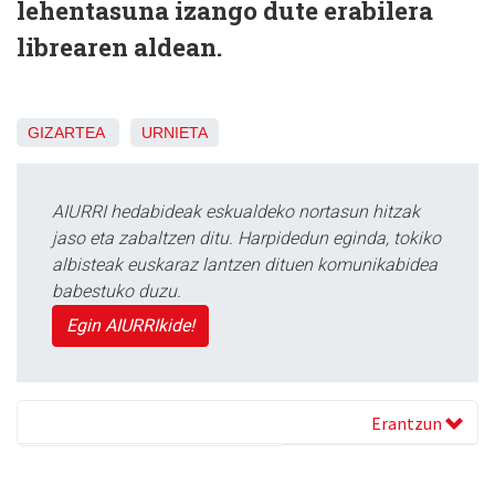
lehentasuna izango dute erabilera
librearen aldean.
GIZARTEA
URNIETA
AIURRI hedabideak eskualdeko nortasun hitzak
jaso eta zabaltzen ditu. Harpidedun eginda, tokiko
albisteak euskaraz lantzen dituen komunikabidea
babestuko duzu.
Egin AIURRIkide!
Erantzun