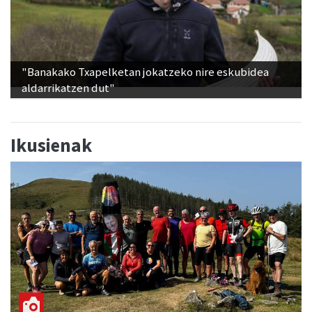
"Banakako Txapelketan jokatzeko nire eskubidea
aldarrikatzen dut"
Ikusienak