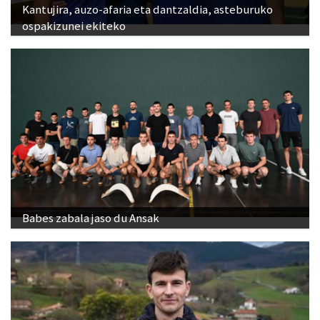
Kantujira, auzo-afaria eta dantzaldia, asteburuko
ospakizunei ekiteko
Babes zabala jaso du Ansak