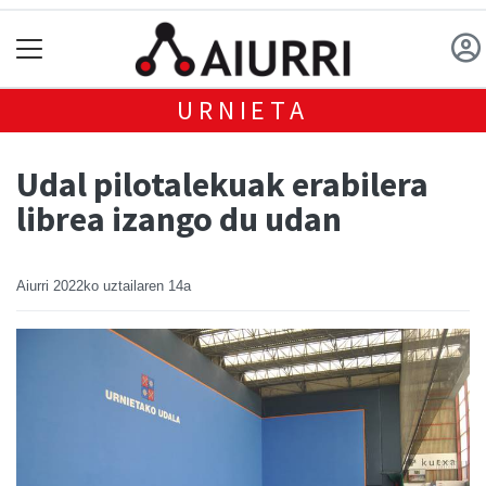
URNIETA
Udal pilotalekuak erabilera
librea izango du udan
Aiurri
2022ko uztailaren 14a