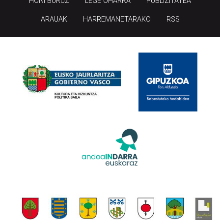
HONI BURUZ
LEGE OHARRA
PUBLIZITATEA
ARAUAK
HARREMANETARAKO
RSS