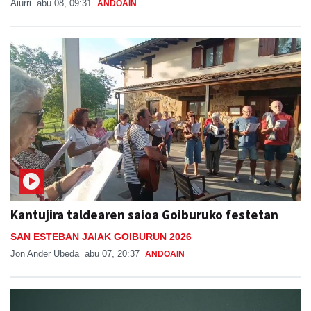
Aiurri
abu 08, 09:31
ANDOAIN
Kantujira taldearen saioa Goiburuko festetan
SAN ESTEBAN JAIAK GOIBURUN 2026
Jon Ander Ubeda
abu 07, 20:37
ANDOAIN