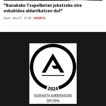
"Banakako Txapelketan jokatzeko nire
eskubidea aldarrikatzen dut"
Aiurri
abu 07, 12:00
URNIETA