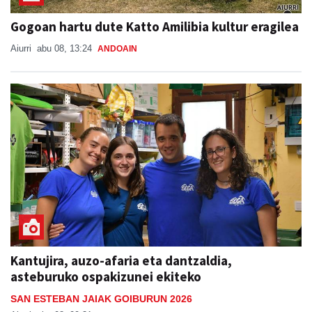
Gogoan hartu dute Katto Amilibia kultur eragilea
Aiurri
abu 08, 13:24
ANDOAIN
Kantujira, auzo-afaria eta dantzaldia,
asteburuko ospakizunei ekiteko
SAN ESTEBAN JAIAK GOIBURUN 2026