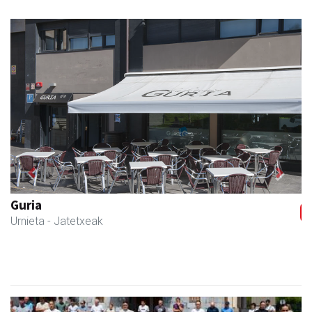
Previous
Next
Urnietako Udala
Urnieta
- Udaletxeak