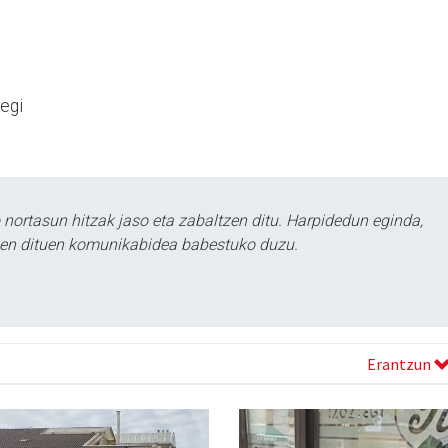
egi
ortasun hitzak jaso eta zabaltzen ditu. Harpidedun eginda,
tzen dituen komunikabidea babestuko duzu.
Erantzun