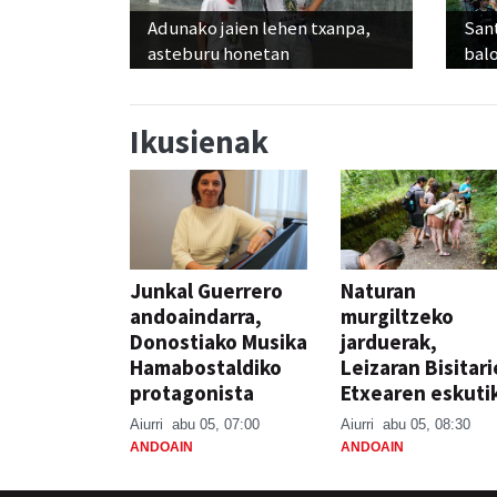
Adunako jaien lehen txanpa,
Sant
asteburu honetan
balo
Ikusienak
Junkal Guerrero
Naturan
andoaindarra,
murgiltzeko
Donostiako Musika
jarduerak,
Hamabostaldiko
Leizaran Bisitar
protagonista
Etxearen eskuti
Aiurri
abu 05, 07:00
Aiurri
abu 05, 08:30
ANDOAIN
ANDOAIN