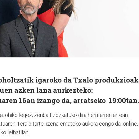
 oholtzatik igaroko da Txalo produkzioak
duen azken lana aurkezteko:
uaren 16an izango da, arratseko 19:00tan
a, ohiko legez, zenbait zozkatuko dira herritarren artean.
ztuaren 1era bitarte, izena emateko aukera eongo da: online,
ko leihatilan.