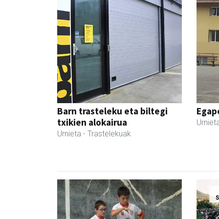
Barn trasteleku eta biltegi
Egape
txikien alokairua
Urniet
Urnieta
- Trastelekuak