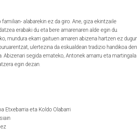
amilian- alabarekin ez da giro. Ane, giza ekintzaile
datzea erabaki du eta bere amarenaren alde egin du.
uko, mundura ekarri gaituen amaren abizena hartzen ez dugu
-buruarentzat, ulertezina da eskualdean tradizio handikoa den
ea. Abizenari segida emateko, Antonek amarru eta martingala
 atzera egin dezan.
a Etxebarria eta Koldo Olabarri
siain
nez