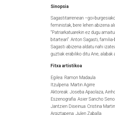
Sinopsia
Sagastitarrenean –goi-burgesiako f
feministak, bere lehen abizena al
“Patriarkatuarekin ez dugu amait
bitartean”. Anton Sagasti, familia
Sagasti abizena aldatu nahi izat
guztiak erabiliko ditu Ane, alabak
Fitxa artistikoa
Egilea: Ramon Madaula
Itzulpena: Martin Agirre
Aktoreak: Joseba Apaolaza, Ainho
Eszenografia: Asier Sancho Seno
Jantzien Diseinua: Cristina Marti
Argiztapena: Julen Zaballa