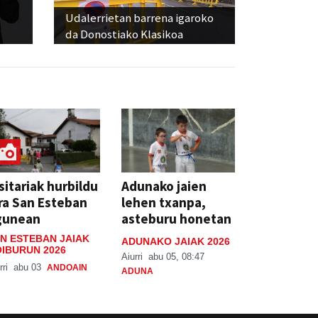
Udalerrietan barrena igaroko
da Donostiako Klasikoa
sitariak hurbildu
Adunako jaien
ra San Esteban
lehen txanpa,
gunean
asteburu honetan
N ESTEBAN JAIAK
ADUNAKO JAIAK 2026
IBURUN 2026
Aiurri
abu 05, 08:47
rri
abu 03
ANDOAIN
ADUNA