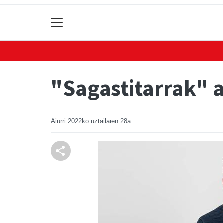
"Sagastitarrak" 
Aiurri
2022ko uztailaren 28a