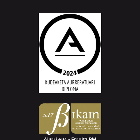
Aiurri.eus - Erroitz BM