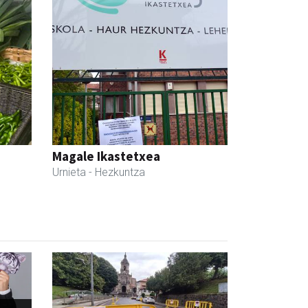
Magale Ikastetxea
Urnieta
- Hezkuntza