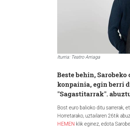
Iturria: Teatro Arriaga
Beste behin, Sarobeko
konpainia, egin berri 
"Sagastitarrak". abuzt
Bost euro balioko ditu sarrerak, et
Horretarako, uztailaren 26tik abu
HEMEN
klik eginez, edota Sarobe