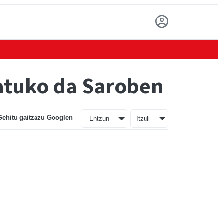
natuko da Saroben
Gehitu gaitzazu Googlen
Entzun
Itzuli