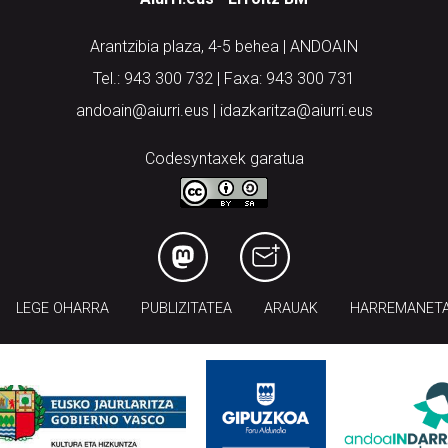
Arantzibia plaza, 4-5 behea | ANDOAIN
Tel.: 943 300 732 | Faxa: 943 300 731
andoain@aiurri.eus | idazkaritza@aiurri.eus
Codesyntaxek garatua
LEGE OHARRA
PUBLIZITATEA
ARAUAK
HARREMANET