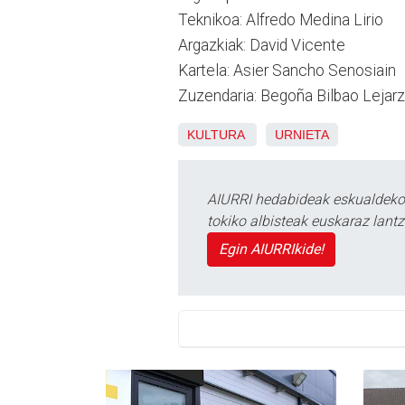
Teknikoa: Alfredo Medina Lirio
Argazkiak: David Vicente
Kartela: Asier Sancho Senosiain
Zuzendaria: Begoña Bilbao Lejarz
KULTURA
URNIETA
AIURRI hedabideak eskualdeko n
tokiko albisteak euskaraz lan
Egin AIURRIkide!