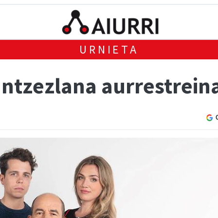
URNIETA
antzezlana aurrestrei