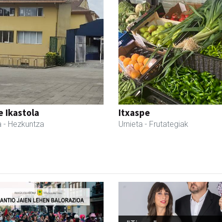
 Ikastola
Itxaspe
a
- Hezkuntza
Urnieta
- Frutategiak