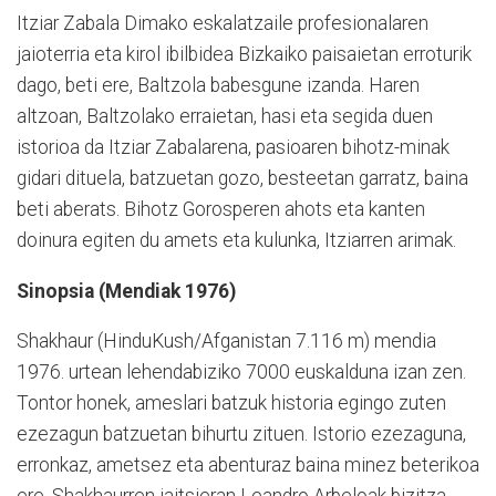
Itziar Zabala Dimako eskalatzaile profesionalaren
jaioterria eta kirol ibilbidea Bizkaiko paisaietan erroturik
dago, beti ere, Baltzola babesgune izanda. Haren
altzoan, Baltzolako erraietan, hasi eta segida duen
istorioa da Itziar Zabalarena, pasioaren bihotz-minak
gidari dituela, batzuetan gozo, besteetan garratz, baina
beti aberats. Bihotz Gorosperen ahots eta kanten
doinura egiten du amets eta kulunka, Itziarren arimak.
Sinopsia (Mendiak 1976)
Shakhaur (HinduKush/Afganistan 7.116 m) mendia
1976. urtean lehendabiziko 7000 euskalduna izan zen.
Tontor honek, ameslari batzuk historia egingo zuten
ezezagun batzuetan bihurtu zituen. Istorio ezezaguna,
erronkaz, ametsez eta abenturaz baina minez beterikoa