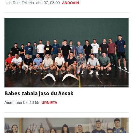
Lide Ruiz Telleria
abu 07, 08:00
ANDOAIN
Babes zabala jaso du Ansak
Aiurri
abu 07, 13:55
URNIETA