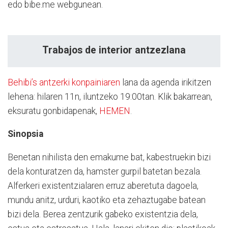
edo bibe.me webgunean.
Trabajos de interior antzezlana
Behibi’s antzerki konpainiaren
lana da agenda irikitzen
lehena: hilaren 11n, iluntzeko 19:00tan. Klik bakarrean,
eksuratu gonbidapenak,
HEMEN
.
Sinopsia
Benetan nihilista den emakume bat, kabestruekin bizi
dela konturatzen da, hamster gurpil batetan bezala.
Alferkeri existentzialaren erruz aberetuta dagoela,
mundu anitz, urduri, kaotiko eta zehaztugabe batean
bizi dela. Berea zentzurik gabeko existentzia dela,