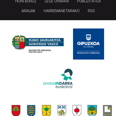
HONI BURUZ
LEGE OHARRA
PUBLIZITATEA
ARAUAK
HARREMANETARAKO
RSS