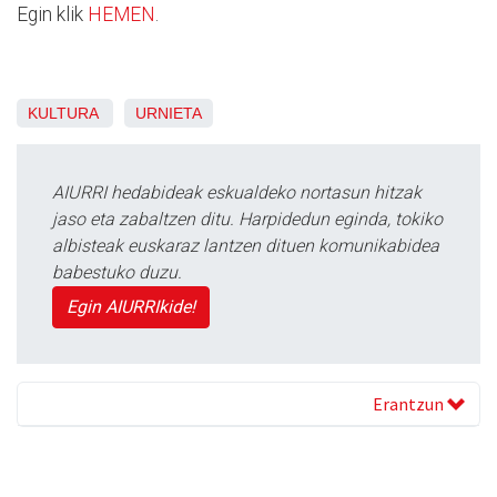
Egin klik
HEMEN
.
KULTURA
URNIETA
AIURRI hedabideak eskualdeko nortasun hitzak
jaso eta zabaltzen ditu. Harpidedun eginda, tokiko
albisteak euskaraz lantzen dituen komunikabidea
babestuko duzu.
Egin AIURRIkide!
Erantzun