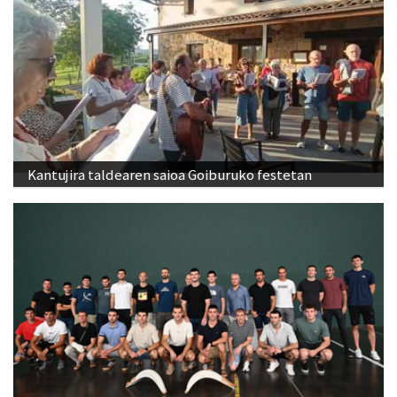
Kantujira taldearen saioa Goiburuko festetan