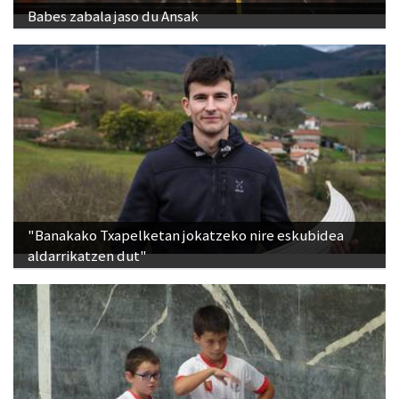
Babes zabala jaso du Ansak
"Banakako Txapelketan jokatzeko nire eskubidea
aldarrikatzen dut"