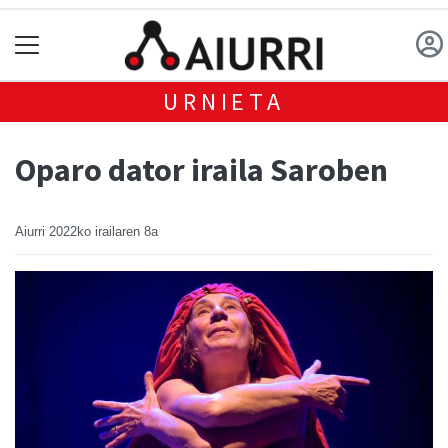
URNIETA
Oparo dator iraila Saroben
Aiurri
2022ko irailaren 8a