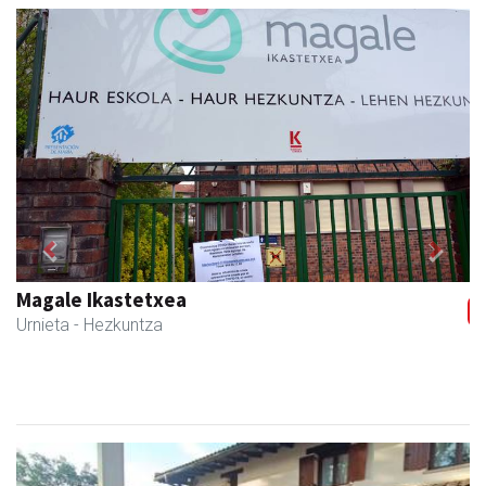
Previous
Next
Magale Ikastetxea
Urnieta
- Hezkuntza