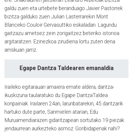
ere. Shakhaurren jaitsieran Leandro Arbeloak bizitza
galdu zuen eta urtebete beranduago Javier Pastorrek
bizitza galduko zuen Julian Lasterrarekin Mont
Blanceko Couloir Gervasuttiko eskaladan. Lagundu
gaitzazu ametsez zein zorigaitzez beteriko istorioa
argitaratzen. Ezinezkoa zirudiena lortu zuten dena
arriskuan jarriz.
Egape Dantza Taldearen emanaldia
Iraileko egitarauari amaiera emate aldera, dantza-
ikuskizuna taularatuko du Egape DantzaTaldea
konpainiak. Irailaren 24an, larunbatarekin, 45 dantzarik
hartuko dute parte, Sanmielen atarian, Edu
Muruamendiarazen gidaritzapean sortutako 19 piezak
jendaurrean aurkezteko asmoz. Gonbidapenak nahi?