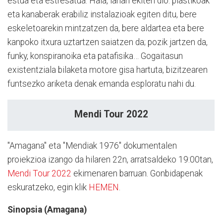
estua eta estresatua. Hala, lanari ekiten dio: plastikoak
eta kanaberak erabiliz instalazioak egiten ditu, bere
eskeletoarekin mintzatzen da, bere aldartea eta bere
kanpoko itxura uztartzen saiatzen da; pozik jartzen da,
funky, konspiranoika eta patafisika… Gogaitasun
existentziala bilaketa motore gisa hartuta, bizitzearen
funtsezko ariketa denak emanda esploratu nahi du.
Mendi Tour 2022
"Amagana" eta "Mendiak 1976" dokumentalen
proiekzioa izango da hilaren 22n, arratsaldeko 19:00tan,
Mendi Tour 2022
ekimenaren barruan. Gonbidapenak
eskuratzeko, egin klik
HEMEN
.
Sinopsia (Amagana)