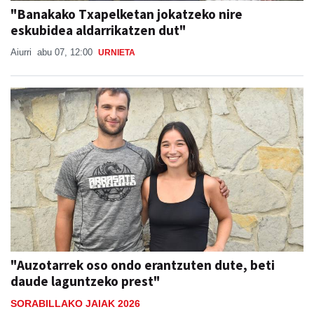
"Banakako Txapelketan jokatzeko nire
eskubidea aldarrikatzen dut"
Aiurri
abu 07, 12:00
URNIETA
"Auzotarrek oso ondo erantzuten dute, beti
daude laguntzeko prest"
SORABILLAKO JAIAK 2026