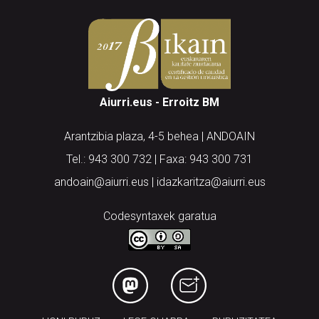
Aiurri.eus - Erroitz BM
Arantzibia plaza, 4-5 behea | ANDOAIN
Tel.: 943 300 732 | Faxa: 943 300 731
andoain@aiurri.eus | idazkaritza@aiurri.eus
Codesyntaxek garatua