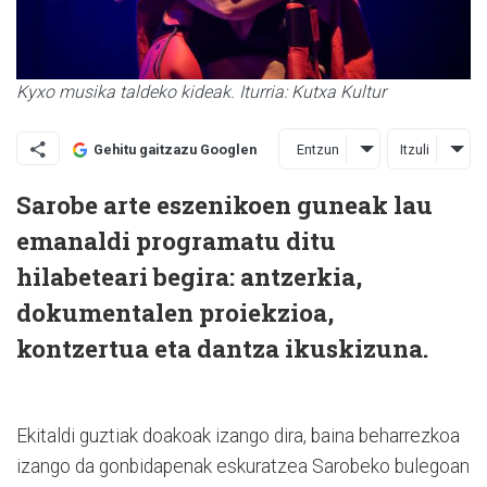
Kyxo musika taldeko kideak. Iturria: Kutxa Kultur
Entzun
Itzuli
Gehitu gaitzazu Googlen
Sarobe arte eszenikoen guneak lau
emanaldi programatu ditu
hilabeteari begira: antzerkia,
dokumentalen proiekzioa,
kontzertua eta dantza ikuskizuna.
Ekitaldi guztiak doakoak izango dira, baina beharrezkoa
izango da gonbidapenak eskuratzea Sarobeko bulegoan