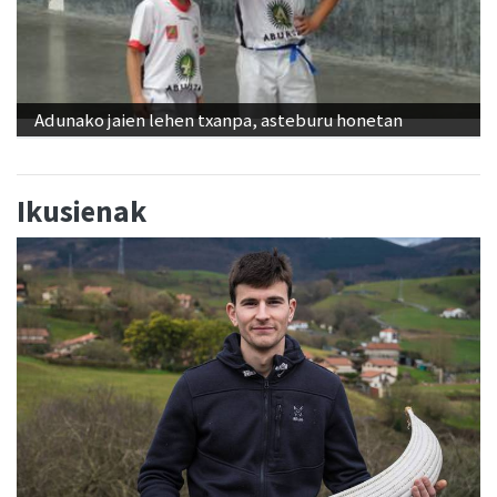
Adunako jaien lehen txanpa, asteburu honetan
Ikusienak