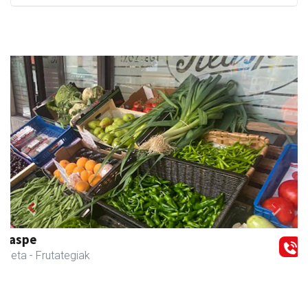
Previous
Next
Ikasmin ikasketa zentroa
Urnieta
- Ikasketa zentroak