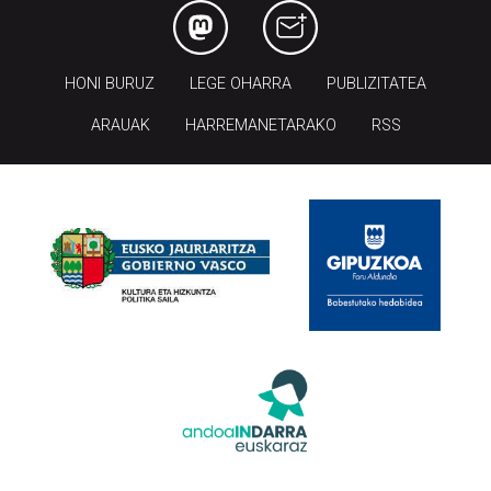
HONI BURUZ
LEGE OHARRA
PUBLIZITATEA
ARAUAK
HARREMANETARAKO
RSS