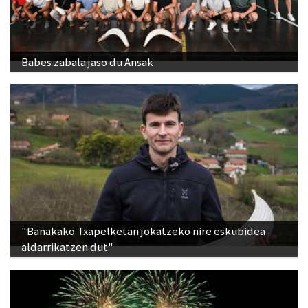
Babes zabala jaso du Ansak
"Banakako Txapelketan jokatzeko nire eskubidea
aldarrikatzen dut"