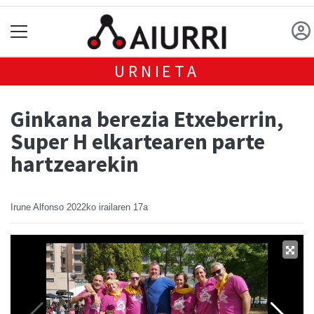
URNIETA
Ginkana berezia Etxeberrin,
Super H elkartearen parte
hartzearekin
Irune Alfonso
2022ko irailaren 17a