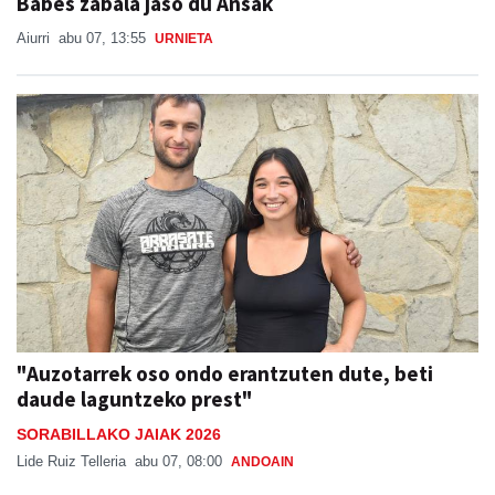
Babes zabala jaso du Ansak
Aiurri
abu 07, 13:55
URNIETA
"Auzotarrek oso ondo erantzuten dute, beti
daude laguntzeko prest"
SORABILLAKO JAIAK 2026
Lide Ruiz Telleria
abu 07, 08:00
ANDOAIN