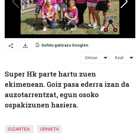
Gehitu gaitzazu Googlen
Entzun
Itzuli
Super Hk parte hartu zuen
ekimenean. Goiz pasa ederra izan da
auzotarrentzat, egun osoko
ospakizunen hasiera.
GIZARTEA
URNIETA