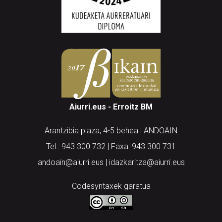
Aiurri.eus - Erroitz BM
Arantzibia plaza, 4-5 behea | ANDOAIN
Tel.: 943 300 732 | Faxa: 943 300 731
andoain@aiurri.eus | idazkaritza@aiurri.eus
Codesyntaxek garatua