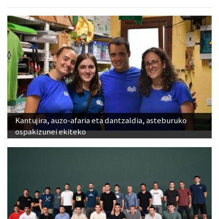
Kantujira, auzo-afaria eta dantzaldia, asteburuko
ospakizunei ekiteko