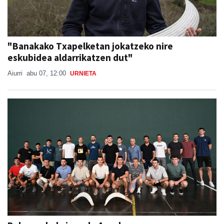
"Banakako Txapelketan jokatzeko nire
eskubidea aldarrikatzen dut"
Aiurri
abu 07, 12:00
URNIETA