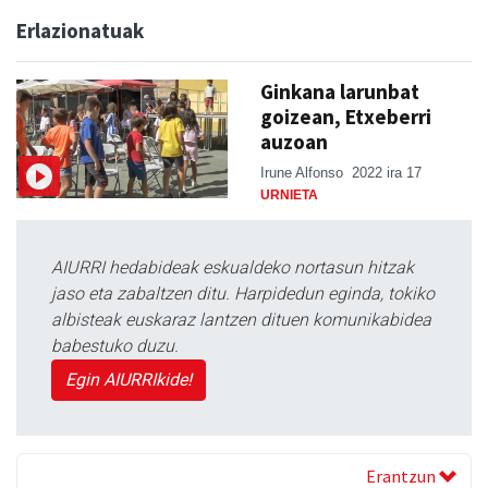
Erlazionatuak
Ginkana larunbat
goizean, Etxeberri
auzoan
Irune Alfonso
2022 ira 17
URNIETA
AIURRI hedabideak eskualdeko nortasun hitzak
jaso eta zabaltzen ditu. Harpidedun eginda, tokiko
albisteak euskaraz lantzen dituen komunikabidea
babestuko duzu.
Egin AIURRIkide!
Erantzun