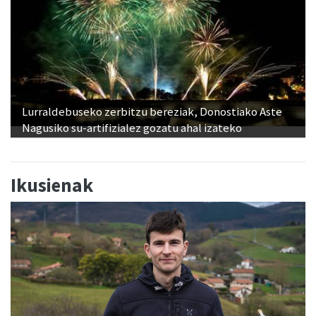
Lurraldebuseko zerbitzu bereziak, Donostiako Aste
Nagusiko su-artifizialez gozatu ahal izateko
Ikusienak