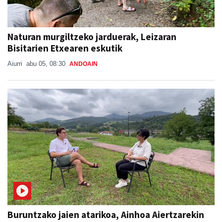
Naturan murgiltzeko jarduerak, Leizaran
Bisitarien Etxearen eskutik
Aiurri
abu 05, 08:30
ANDOAIN
Buruntzako jaien atarikoa, Ainhoa Aiertzarekin