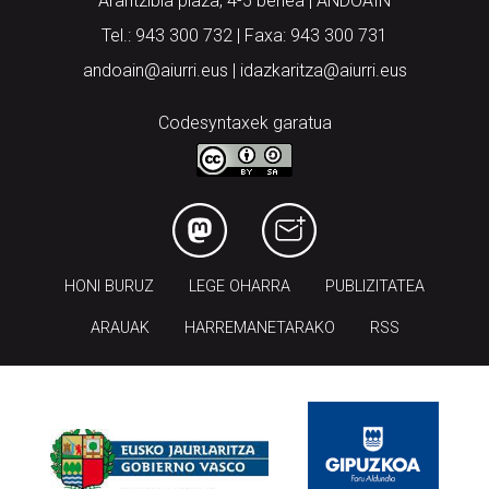
Arantzibia plaza, 4-5 behea | ANDOAIN
Tel.: 943 300 732 | Faxa: 943 300 731
andoain@aiurri.eus | idazkaritza@aiurri.eus
Codesyntaxek garatua
HONI BURUZ
LEGE OHARRA
PUBLIZITATEA
ARAUAK
HARREMANETARAKO
RSS