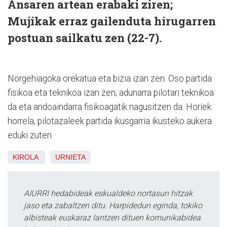
Ansaren artean erabaki ziren;
Mujikak erraz gailenduta hirugarren
postuan sailkatu zen (22-7).
Norgehiagoka orekatua eta bizia izan zen. Oso partida
fisikoa eta teknikoa izan zen; adunarra pilotari teknikoa
da eta andoaindarra fisikoagatik nagusitzen da. Horiek
horrela, pilotazaleek partida ikusgarria ikusteko aukera
eduki zuten.
KIROLA
URNIETA
AIURRI hedabideak eskualdeko nortasun hitzak
jaso eta zabaltzen ditu. Harpidedun eginda, tokiko
albisteak euskaraz lantzen dituen komunikabidea