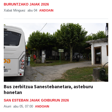
BURUNTZAKO JAIAK 2026
Xabat Minguez
abu 04
ANDOAIN
Bus zerbitzua Sanestebanetara, asteburu
honetan
SAN ESTEBAN JAIAK GOIBURUN 2026
Aiurri
abu 05, 07:00
ANDOAIN