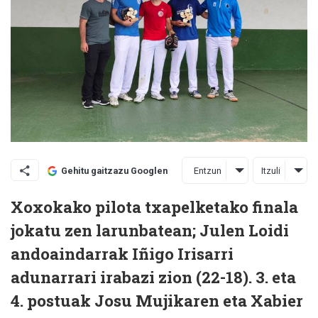
Entzun
Itzuli
Gehitu gaitzazu Googlen
Xoxokako pilota txapelketako finala
jokatu zen larunbatean; Julen Loidi
andoaindarrak Iñigo Irisarri
adunarrari irabazi zion (22-18). 3. eta
4. postuak Josu Mujikaren eta Xabier