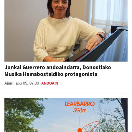
Junkal Guerrero andoaindarra, Donostiako
Musika Hamabostaldiko protagonista
Aiurri
abu 05, 07:00
ANDOAIN