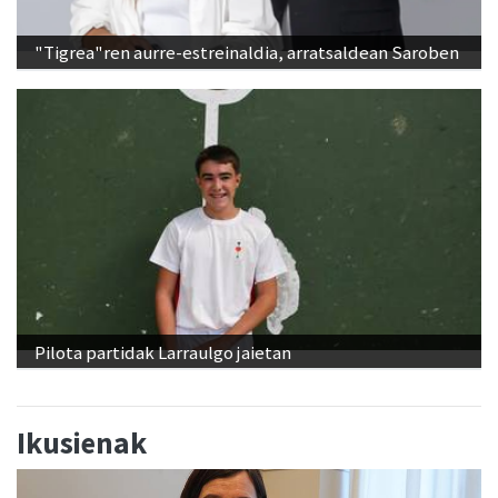
"Tigrea"ren aurre-estreinaldia, arratsaldean Saroben
Pilota partidak Larraulgo jaietan
Ikusienak