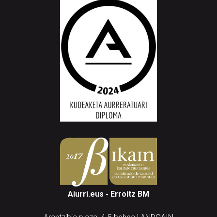
Aiurri.eus - Erroitz BM