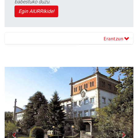
babestuko duzu.
Egin AIURRIkide!
Erantzun