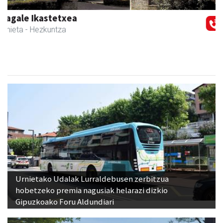
Previous
Next
Magale Ikastetxea
Urnieta
- Hezkuntza
Urnietako Udalak Lurraldebusen zerbitzua
hobetzeko premia nagusiak helarazi dizkio
Gipuzkoako Foru Aldundiari