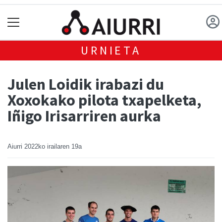
URNIETA
Julen Loidik irabazi du
Xoxokako pilota txapelketa,
Iñigo Irisarriren aurka
Aiurri
2022ko irailaren 19a