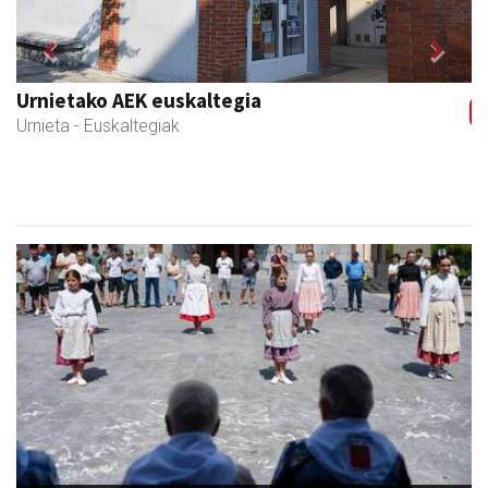
Previous
Next
Urnietako AEK euskaltegia
Urnieta
- Euskaltegiak