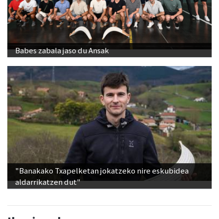
Babes zabala jaso du Ansak
"Banakako Txapelketan jokatzeko nire eskubidea
aldarrikatzen dut"