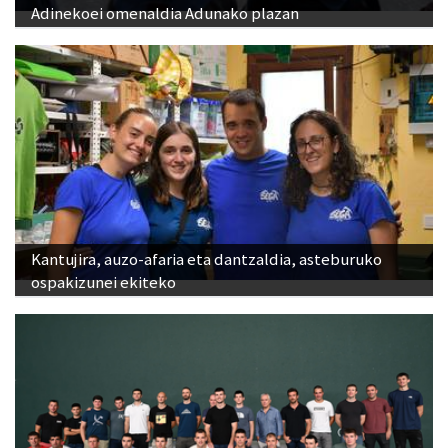
Adinekoei omenaldia Adunako plazan
Kantujira, auzo-afaria eta dantzaldia, asteburuko
ospakizunei ekiteko