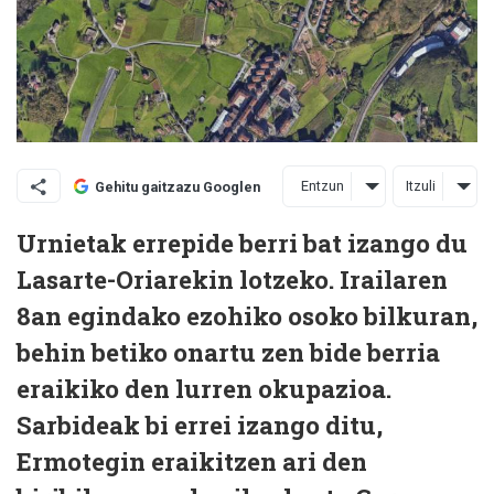
Entzun
Itzuli
Gehitu gaitzazu Googlen
Urnietak errepide berri bat izango du
Lasarte-Oriarekin lotzeko. Irailaren
8an egindako ezohiko osoko bilkuran,
behin betiko onartu zen bide berria
eraikiko den lurren okupazioa.
Sarbideak bi errei izango ditu,
Ermotegin eraikitzen ari den