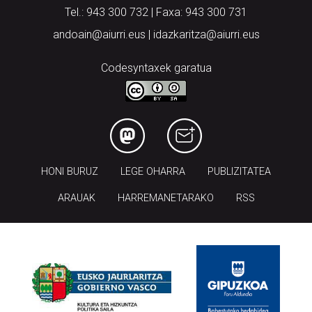
Tel.: 943 300 732 | Faxa: 943 300 731
andoain@aiurri.eus | idazkaritza@aiurri.eus
Codesyntaxek garatua
HONI BURUZ
LEGE OHARRA
PUBLIZITATEA
ARAUAK
HARREMANETARAKO
RSS