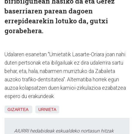
biribilgunean hasiko da eta Gerez
baserriaren parean dagoen
errepidearekin lotuko da, gutxi
gorabehera.
Udalaren esanetan "Urnietatik Lasarte-Oriara joan nahi
duten pertsonak eta ibilgailuak ez dira udalerrira sartu
behar, eta, hala, nabarmen murriztuko da Zabaleta
auzoko trafiko-dentsitatea". Alternatiba horrek egun
auzoa kolapsatzen duen kamioi-zirkulazioa ezabatzea
espero du erakundeak.
GIZARTEA
URNIETA
AIURRI hedabideak eskualdeko nortasun hitzak