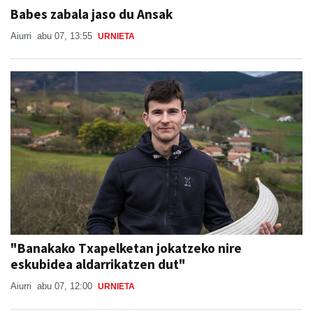
Babes zabala jaso du Ansak
Aiurri
abu 07, 13:55
URNIETA
"Banakako Txapelketan jokatzeko nire
eskubidea aldarrikatzen dut"
Aiurri
abu 07, 12:00
URNIETA