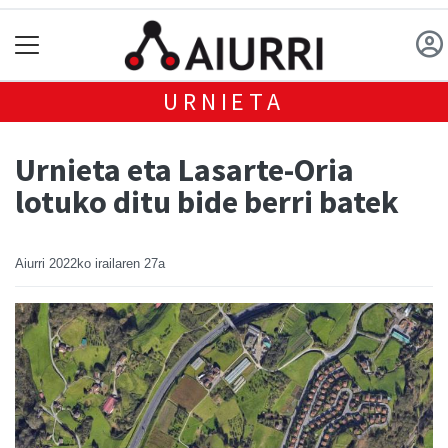
URNIETA
Urnieta eta Lasarte-Oria
lotuko ditu bide berri batek
Aiurri
2022ko irailaren 27a