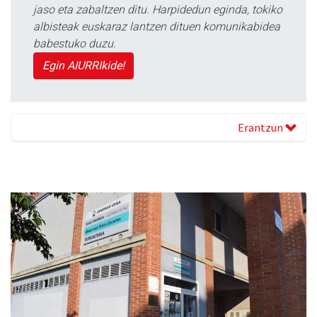
jaso eta zabaltzen ditu. Harpidedun eginda, tokiko
albisteak euskaraz lantzen dituen komunikabidea
babestuko duzu.
Egin AIURRIkide!
Erantzun