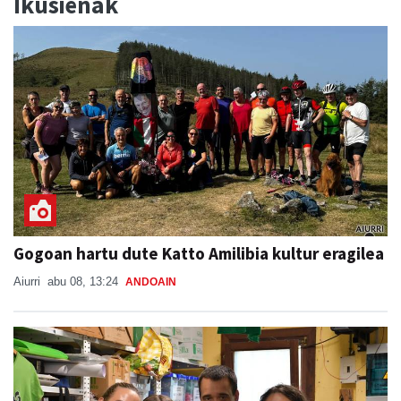
Ikusienak
Gogoan hartu dute Katto Amilibia kultur eragilea
Aiurri
abu 08, 13:24
ANDOAIN