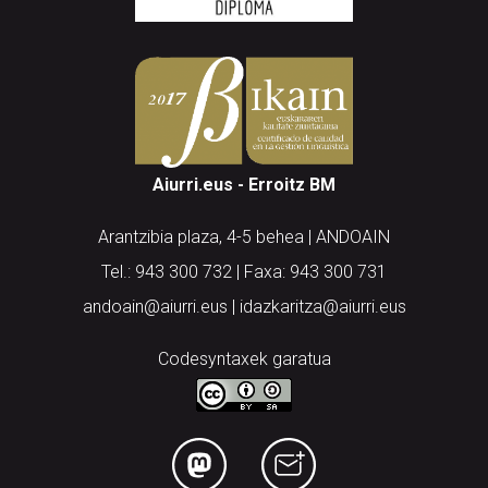
Aiurri.eus - Erroitz BM
Arantzibia plaza, 4-5 behea | ANDOAIN
Tel.: 943 300 732 | Faxa: 943 300 731
andoain@aiurri.eus | idazkaritza@aiurri.eus
Codesyntaxek garatua