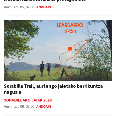
Aiurri
abu 05, 07:00
ANDOAIN
Sorabilla Trail, aurtengo jaietako berrikuntza
nagusia
SORABILLAKO JAIAK 2026
Aiurri
abu 06, 07:00
ANDOAIN