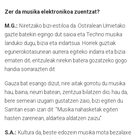
Zer da musika elektronikoa zuentzat?
M.G.:
Niretzako bizi-estiloa da. Ostiralean Urnietako
gazte batekin egingo dut saioa eta Techno musika
landuko dugu, bizia eta indartsua. Horrek guztiak
egunerokotasunean aurrera egiteko indarra eta bizia
ematen dit; entzuleak nirekin batera gozatzeko gogo
handia sorrarazten dit.
Gauza bat esango dizut, nire aitak gorrotu du musika
hau, baina, neurri batean, zentzua bilatzen dio; hau da,
bere semeari izugarri gustatzen zaio, bizi egiten du.
Sarritan esan izan dit: "Musika nahasketak egiten
hasten zarenean, aldartea aldatzen zaizu".
S.A.:
Kultura da, beste edozein musika mota bezalaxe.