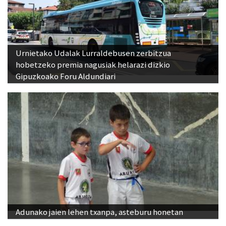
Urnietako Udalak Lurraldebusen zerbitzua
hobetzeko premia nagusiak helarazi dizkio
Gipuzkoako Foru Aldundiari
Adunako jaien lehen txanpa, asteburu honetan