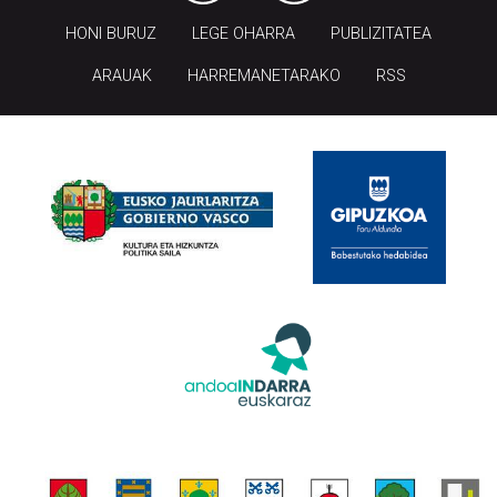
HONI BURUZ
LEGE OHARRA
PUBLIZITATEA
ARAUAK
HARREMANETARAKO
RSS