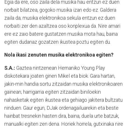
Egia da ere, oso zaila dela musika hau entzun ez duen
norbait bilatzea, gogoko musika izan edo ez. Galdera
zaila da; musika elektronikoa sekula entzun ez duen
norbaiti zer den azaltzea oso konplexua da. Nire amari
ere ez zaio batere gustatzen musika mota hau, baina
egiten dudanaz gozatzen ikustea poztu egiten du.
Nola ikasi zenuten musika elektronikoa egiten?
S.A.:
Gaztea nintzenean Hernaniko Young Play
diskotekara joaten ginen Mikel eta biok. Gara hartan,
jakin-min handia sortu zitzaidan musika elektronikoaren
gainean; harrigarria egiten zitzaidan biniloekin
nahasketak egiten ikustea eta gehiago jakitera bultzatu
ninduen. Gaur egun, DJak ordenagailuarekin eta beste
hainbat tresnekin hasten dira, baina, duela urte batzuk,
manualki egiten zen dena. Horiek horrela, gutxinaka nire