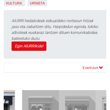
KULTURA
URNIETA
AIURRI hedabideak eskualdeko nortasun hitzak
jaso eta zabaltzen ditu. Harpidedun eginda, tokiko
albisteak euskaraz lantzen dituen komunikabidea
babestuko duzu.
Egin AIURRIkide!
Erantzun