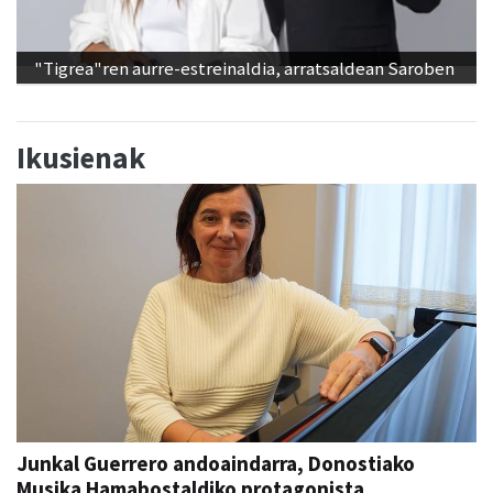
"Tigrea"ren aurre-estreinaldia, arratsaldean Saroben
Ikusienak
Junkal Guerrero andoaindarra, Donostiako
Musika Hamabostaldiko protagonista