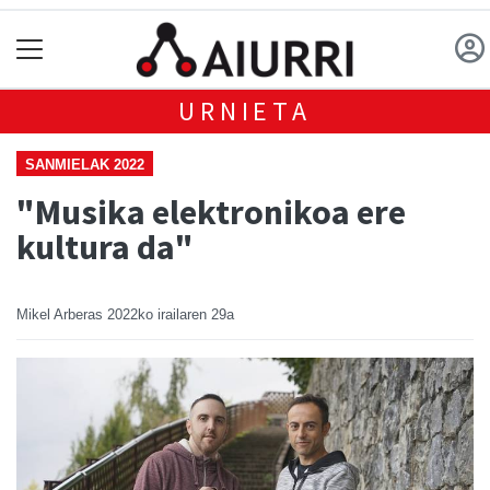
URNIETA
SANMIELAK 2022
"Musika elektronikoa ere
kultura da"
Mikel Arberas
2022ko irailaren 29a