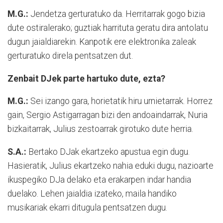
M.G.:
Jendetza gerturatuko da. Herritarrak gogo bizia
dute ostiralerako; guztiak harrituta geratu dira antolatu
dugun jaialdiarekin. Kanpotik ere elektronika zaleak
gerturatuko direla pentsatzen dut.
Zenbait DJek parte hartuko dute, ezta?
M.G.:
Sei izango gara, horietatik hiru urnietarrak. Horrez
gain, Sergio Astigarragan bizi den andoaindarrak, Nuria
bizkaitarrak, Julius zestoarrak girotuko dute herria.
S.A.:
Bertako DJak ekartzeko apustua egin dugu.
Hasieratik, Julius ekartzeko nahia eduki dugu, nazioarte
ikuspegiko DJa delako eta erakarpen indar handia
duelako. Lehen jaialdia izateko, maila handiko
musikariak ekarri ditugula pentsatzen dugu.