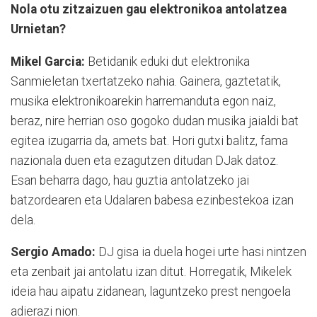
Nola otu zitzaizuen gau elektronikoa antolatzea
Urnietan?
Mikel Garcia:
Betidanik eduki dut elektronika
Sanmieletan txertatzeko nahia. Gainera, gaztetatik,
musika elektronikoarekin harremanduta egon naiz,
beraz, nire herrian oso gogoko dudan musika jaialdi bat
egitea izugarria da, amets bat. Hori gutxi balitz, fama
nazionala duen eta ezagutzen ditudan DJak datoz.
Esan beharra dago, hau guztia antolatzeko jai
batzordearen eta Udalaren babesa ezinbestekoa izan
dela.
Sergio Amado:
DJ gisa ia duela hogei urte hasi nintzen
eta zenbait jai antolatu izan ditut. Horregatik, Mikelek
ideia hau aipatu zidanean, laguntzeko prest nengoela
adierazi nion.