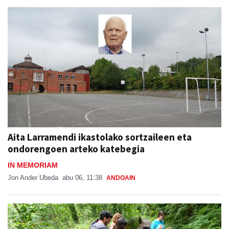
Aita Larramendi ikastolako sortzaileen eta
ondorengoen arteko katebegia
IN MEMORIAM
Jon Ander Ubeda
abu 06, 11:38
ANDOAIN