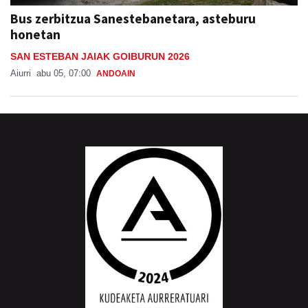
Bus zerbitzua Sanestebanetara, asteburu
honetan
SAN ESTEBAN JAIAK GOIBURUN 2026
Aiurri
abu 05, 07:00
ANDOAIN