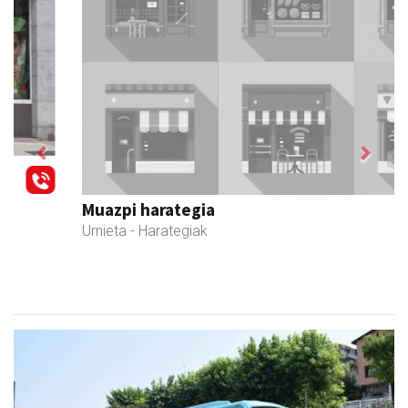
Previous
Next
Muazpi harategia
Urnieta
- Harategiak