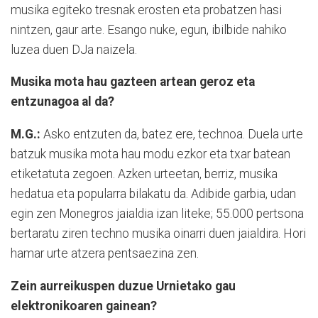
musika egiteko tresnak erosten eta probatzen hasi
nintzen, gaur arte. Esango nuke, egun, ibilbide nahiko
luzea duen DJa naizela.
Musika mota hau gazteen artean geroz eta
entzunagoa al da?
M.G.:
Asko entzuten da, batez ere, technoa. Duela urte
batzuk musika mota hau modu ezkor eta txar batean
etiketatuta zegoen. Azken urteetan, berriz, musika
hedatua eta popularra bilakatu da. Adibide garbia, udan
egin zen Monegros jaialdia izan liteke; 55.000 pertsona
bertaratu ziren techno musika oinarri duen jaialdira. Hori
hamar urte atzera pentsaezina zen.
Zein aurreikuspen duzue Urnietako gau
elektronikoaren gainean?