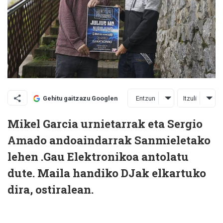
Entzun
Itzuli
Gehitu gaitzazu Googlen
Mikel Garcia urnietarrak eta Sergio
Amado andoaindarrak Sanmieletako
lehen .Gau Elektronikoa antolatu
dute. Maila handiko DJak elkartuko
dira, ostiralean.