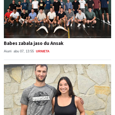
Babes zabala jaso du Ansak
Aiurri
abu 07, 13:55
URNIETA