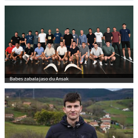
Babes zabala jaso du Ansak