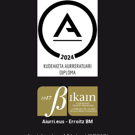
Aiurri.eus - Erroitz BM