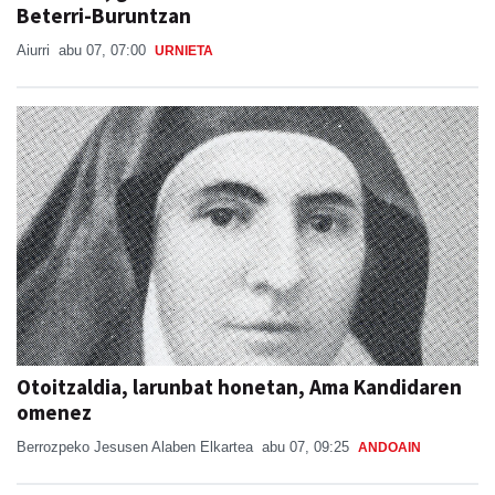
Beterri-Buruntzan
Aiurri
abu 07, 07:00
URNIETA
Otoitzaldia, larunbat honetan, Ama Kandidaren
omenez
Berrozpeko Jesusen Alaben Elkartea
abu 07, 09:25
ANDOAIN