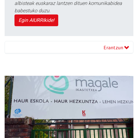
albisteak euskaraz lantzen dituen komunikabidea
babestuko duzu.
Egin AIURRIkide!
Erantzun