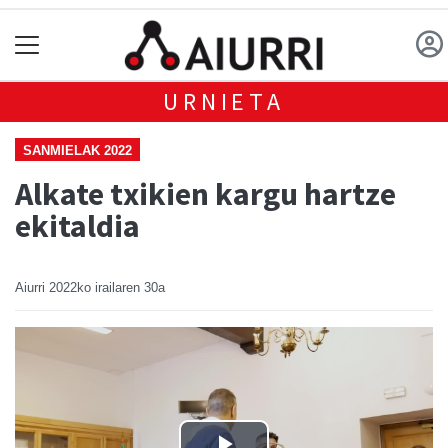
URNIETA
SANMIELAK 2022
Alkate txikien kargu hartze
ekitaldia
Aiurri
2022ko irailaren 30a