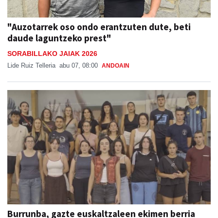
"Auzotarrek oso ondo erantzuten dute, beti
daude laguntzeko prest"
SORABILLAKO JAIAK 2026
Lide Ruiz Telleria
abu 07, 08:00
ANDOAIN
Burrunba, gazte euskaltzaleen ekimen berria