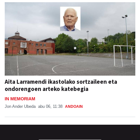
Aita Larramendi ikastolako sortzaileen eta
ondorengoen arteko katebegia
IN MEMORIAM
Jon Ander Ubeda
abu 06, 11:38
ANDOAIN