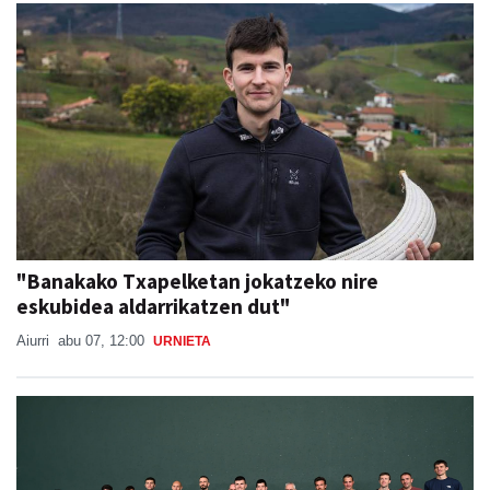
"Banakako Txapelketan jokatzeko nire
eskubidea aldarrikatzen dut"
Aiurri
abu 07, 12:00
URNIETA