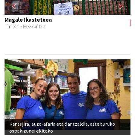
Previous
Next
Magale Ikastetxea
Urnieta
- Hezkuntza
Kantujira, auzo-afaria eta dantzaldia, asteburuko
ospakizunei ekiteko