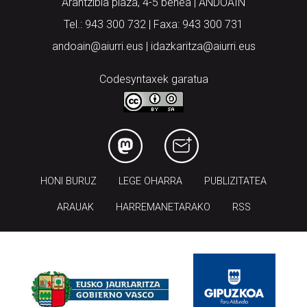
Arantzibia plaza, 4-5 behea | ANDOAIN
Tel.: 943 300 732 | Faxa: 943 300 731
andoain@aiurri.eus | idazkaritza@aiurri.eus
Codesyntaxek garatua
HONI BURUZ
LEGE OHARRA
PUBLIZITATEA
ARAUAK
HARREMANETARAKO
RSS