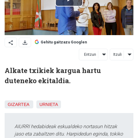
Gehitu gaitzazu Googlen
Entzun
Itzuli
Alkate txikiek kargua hartu
duteneko ekitaldia.
GIZARTEA
URNIETA
AIURRI hedabideak eskualdeko nortasun hitzak
jaso eta zabaltzen ditu. Harpidedun eginda, tokiko