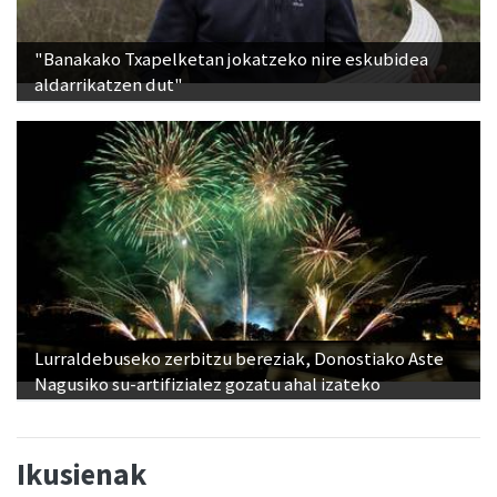
"Banakako Txapelketan jokatzeko nire eskubidea
aldarrikatzen dut"
Lurraldebuseko zerbitzu bereziak, Donostiako Aste
Nagusiko su-artifizialez gozatu ahal izateko
Ikusienak