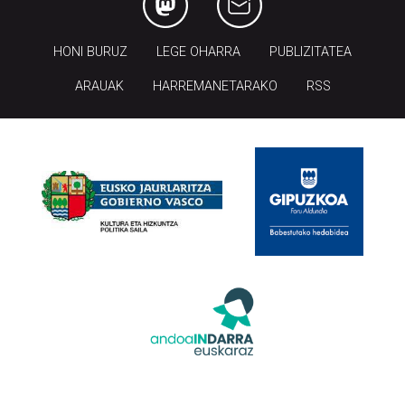
HONI BURUZ
LEGE OHARRA
PUBLIZITATEA
ARAUAK
HARREMANETARAKO
RSS