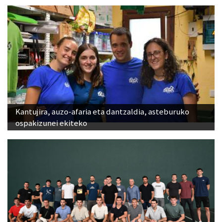
Kantujira, auzo-afaria eta dantzaldia, asteburuko
ospakizunei ekiteko