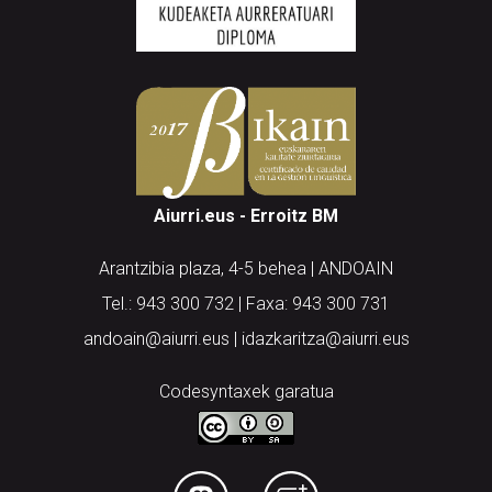
Aiurri.eus - Erroitz BM
Arantzibia plaza, 4-5 behea | ANDOAIN
Tel.: 943 300 732 | Faxa: 943 300 731
andoain@aiurri.eus | idazkaritza@aiurri.eus
Codesyntaxek garatua