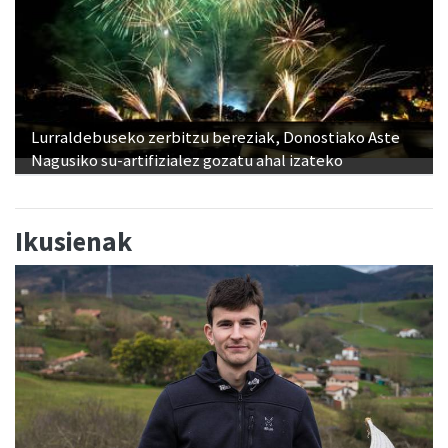
Lurraldebuseko zerbitzu bereziak, Donostiako Aste
Nagusiko su-artifizialez gozatu ahal izateko
Ikusienak