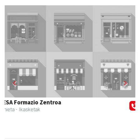
Previous
Next
Egape Ikastola
Urnieta
- Hezkuntza