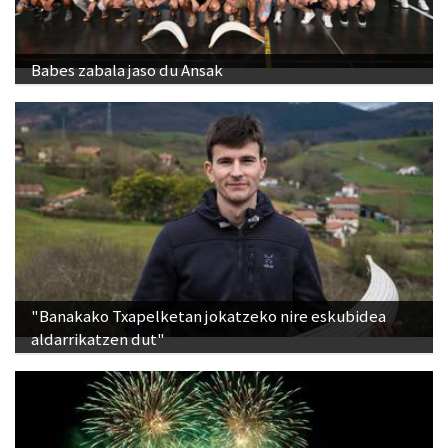
Babes zabala jaso du Ansak
"Banakako Txapelketan jokatzeko nire eskubidea
aldarrikatzen dut"