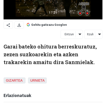
Gehitu gaitzazu Googlen
Entzun
Itzuli
Garai bateko ohitura berreskuratuz,
zezen suzkoarekin eta azken
trakarekin amaitu dira Sanmielak.
GIZARTEA
URNIETA
Erlazionatuak