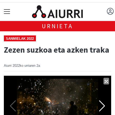
URNIETA
SANMIELAK 2022
Zezen suzkoa eta azken traka
Aiurri
2022ko urriaren 2a