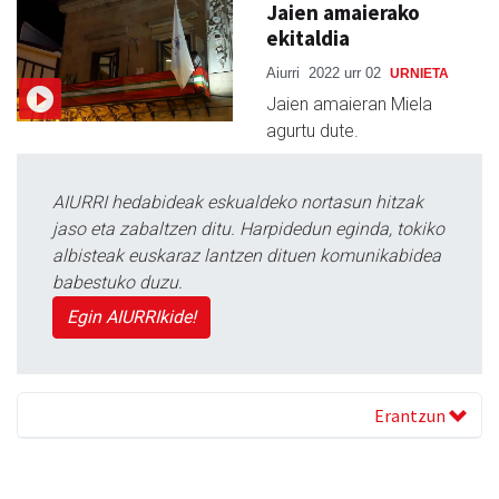
Jaien amaierako
ekitaldia
Aiurri
2022 urr 02
URNIETA
Jaien amaieran Miela
agurtu dute.
AIURRI hedabideak eskualdeko nortasun hitzak
jaso eta zabaltzen ditu. Harpidedun eginda, tokiko
albisteak euskaraz lantzen dituen komunikabidea
babestuko duzu.
Egin AIURRIkide!
Erantzun