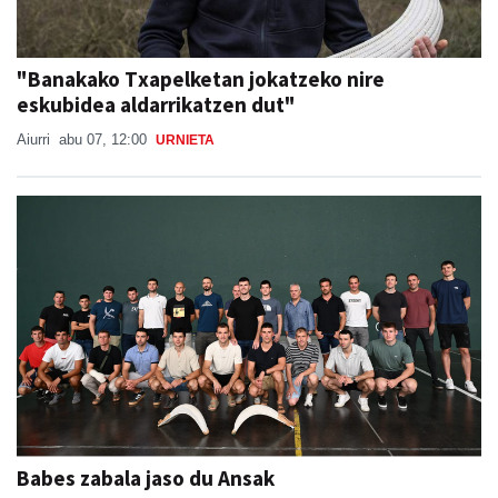
"Banakako Txapelketan jokatzeko nire
eskubidea aldarrikatzen dut"
Aiurri
abu 07, 12:00
URNIETA
Babes zabala jaso du Ansak
Aiurri
abu 07, 13:55
URNIETA