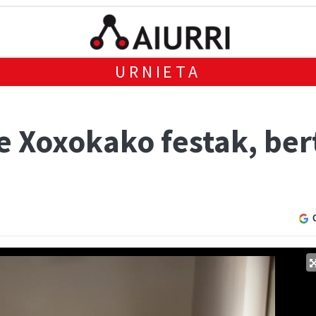
URNIETA
te Xoxokako festak, be