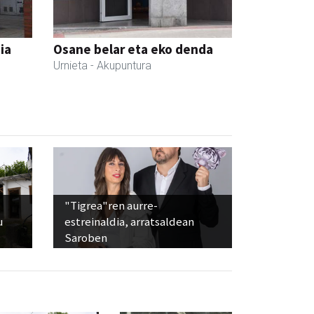
ia
Osane belar eta eko denda
Urnieta
- Akupuntura
"Tigrea"ren aurre-
u
estreinaldia, arratsaldean
Saroben