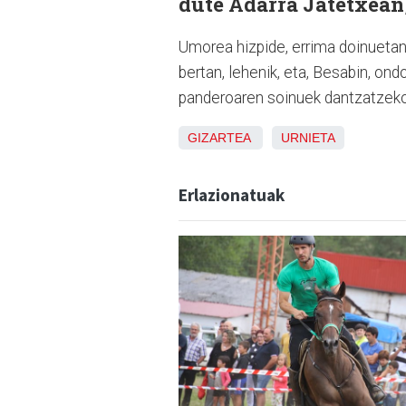
dute Adarra Jatetxean
Umorea hizpide, errima doinuetan 
bertan, lehenik, eta, Besabin, ondo
panderoaren soinuek dantzatzeko 
GIZARTEA
URNIETA
Erlazionatuak