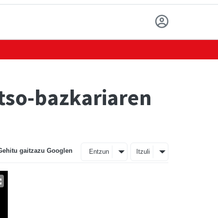
rtso-bazkariaren
Gehitu gaitzazu Googlen
Entzun
Itzuli