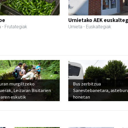
pe
Urnietako AEK euskalteg
a
- Frutategiak
Urnieta
- Euskaltegiak
uran murgiltzeko
Bus zerbitzua
uerak, Leizaran Bisitarien
Sanestebanetara, astebur
earen eskutik
honetan