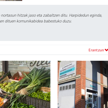
ortasun hitzak jaso eta zabaltzen ditu. Harpidedun eginda,
tzen dituen komunikabidea babestuko duzu.
Erantzun