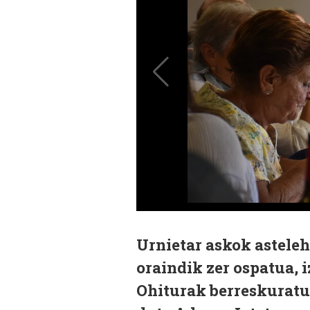
Urnietar askok asteleh
oraindik zer ospatua, 
Ohiturak berreskuratu 