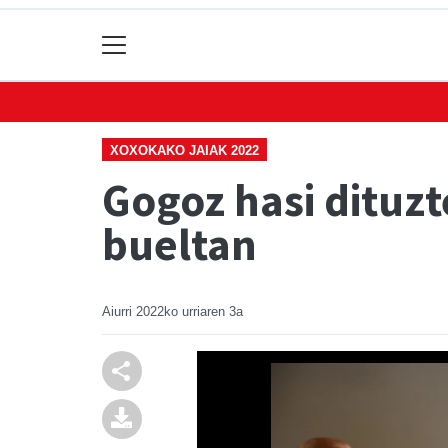
XOXOKAKO JAIAK 2022
Gogoz hasi dituz
bueltan
Aiurri
2022ko urriaren 3a