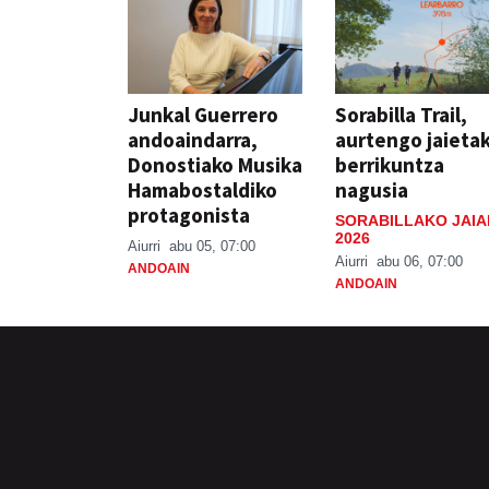
Junkal Guerrero
Sorabilla Trail,
andoaindarra,
aurtengo jaieta
Donostiako Musika
berrikuntza
Hamabostaldiko
nagusia
protagonista
SORABILLAKO JAIA
2026
Aiurri
abu 05, 07:00
Aiurri
abu 06, 07:00
ANDOAIN
ANDOAIN