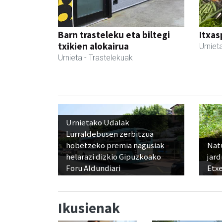
Barn trasteleku eta biltegi
Itxas
txikien alokairua
Urniet
Urnieta
- Trastelekuak
Urnietako Udalak
Lurraldebusen zerbitzua
hobetzeko premia nagusiak
Nat
helarazi dizkio Gipuzkoako
jard
Foru Aldundiari
Etx
Ikusienak