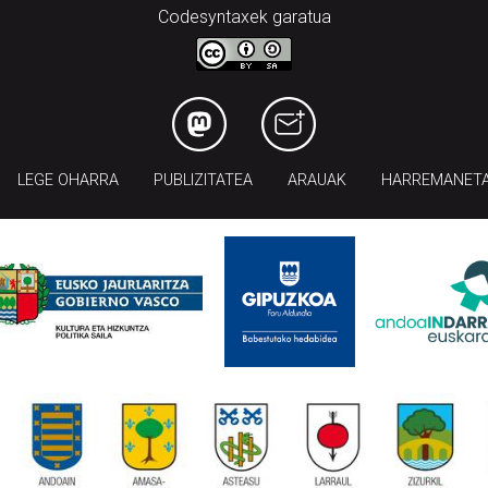
Codesyntaxek garatua
LEGE OHARRA
PUBLIZITATEA
ARAUAK
HARREMANET