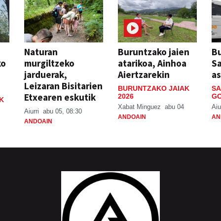
Naturan
Buruntzako jaien
Bu
ko
murgiltzeko
atarikoa, Ainhoa
S
jarduerak,
Aiertzarekin
a
Leizaran Bisitarien
BURUNTZAKO JAIAK
SA
Etxearen eskutik
2026
GO
K
Xabat Minguez
abu 04
Aiu
Aiurri
abu 05, 08:30
ANDOAIN
AN
ANDOAIN