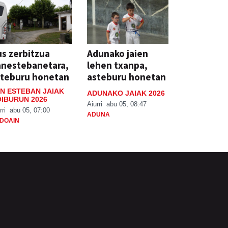
s zerbitzua
Adunako jaien
anestebanetara,
lehen txanpa,
steburu honetan
asteburu honetan
N ESTEBAN JAIAK
ADUNAKO JAIAK 2026
IBURUN 2026
Aiurri
abu 05, 08:47
rri
abu 05, 07:00
ADUNA
DOAIN