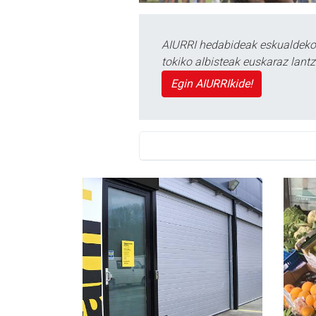
AIURRI hedabideak eskualdeko n
tokiko albisteak euskaraz lan
Egin AIURRIkide!