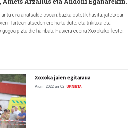
, Amets Arzallus eta Andoni Egañarekin
aritu dira arratsalde osoan, bazkalostetik hasita: jatetxean
ren. Tartean atseden ere hartu dute, eta trikitixa eta
gogoa piztu die hainbati. Hasiera ederra Xoxokako festei.
Xoxoka jaien egitaraua
Aiurri
2022 urr 02
URNIETA