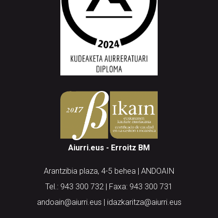
Aiurri.eus - Erroitz BM
Arantzibia plaza, 4-5 behea | ANDOAIN
Tel.: 943 300 732 | Faxa: 943 300 731
andoain@aiurri.eus | idazkaritza@aiurri.eus