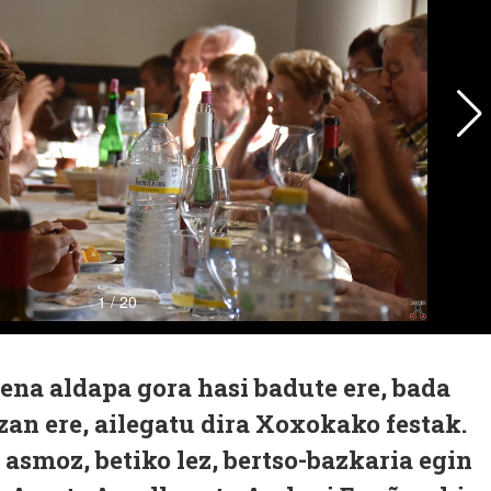
ena aldapa gora hasi badute ere, bada
izan ere, ailegatu dira Xoxokako festak.
asmoz, betiko lez, bertso-bazkaria egin