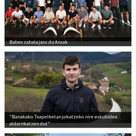
Babes zabala jaso du Ansak
"Banakako Txapelketan jokatzeko nire eskubidea
aldarrikatzen dut"