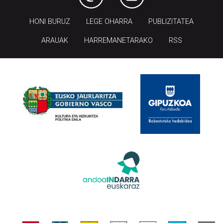
HONI BURUZ
LEGE OHARRA
PUBLIZITATEA
ARAUAK
HARREMANETARAKO
RSS