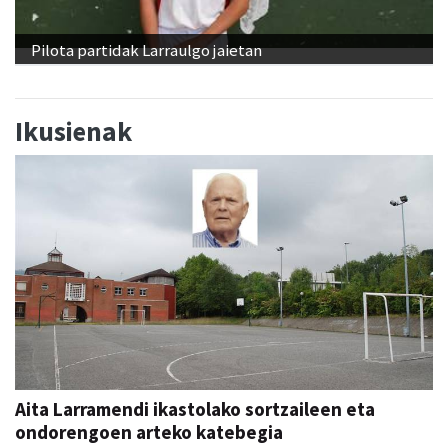
Pilota partidak Larraulgo jaietan
Ikusienak
Aita Larramendi ikastolako sortzaileen eta
ondorengoen arteko katebegia