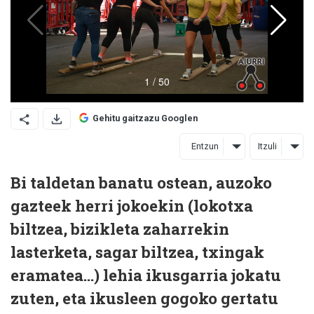
Gehitu gaitzazu Googlen
Entzun
Itzuli
Bi taldetan banatu ostean, auzoko
gazteek herri jokoekin (lokotxa
biltzea, bizikleta zaharrekin
lasterketa, sagar biltzea, txingak
eramatea…) lehia ikusgarria jokatu
zuten, eta ikusleen gogoko gertatu