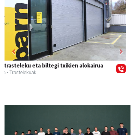
Previous
Next
Ikasmin ikasketa zentroa
Urnieta
- Ikasketa zentroak