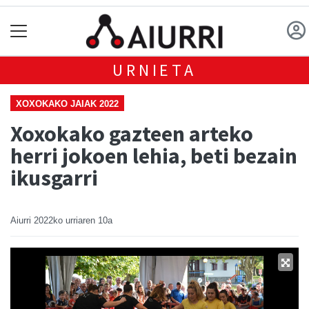
URNIETA
XOXOKAKO JAIAK 2022
Xoxokako gazteen arteko
herri jokoen lehia, beti bezain
ikusgarri
Aiurri
2022ko urriaren 10a