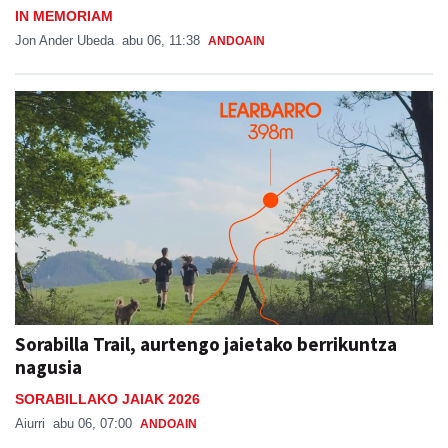
IN MEMORIAM
Jon Ander Ubeda
abu 06, 11:38
ANDOAIN
Sorabilla Trail, aurtengo jaietako berrikuntza
nagusia
SORABILLAKO JAIAK 2026
Aiurri
abu 06, 07:00
ANDOAIN