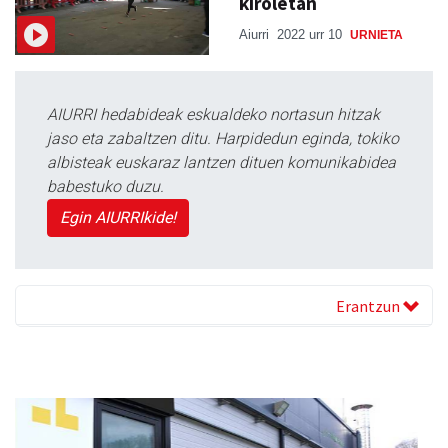
kiroletan
Aiurri
2022 urr 10
URNIETA
AIURRI hedabideak eskualdeko nortasun hitzak
jaso eta zabaltzen ditu. Harpidedun eginda, tokiko
albisteak euskaraz lantzen dituen komunikabidea
babestuko duzu.
Egin AIURRIkide!
Erantzun