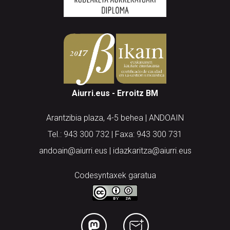
Aiurri.eus - Erroitz BM
Arantzibia plaza, 4-5 behea | ANDOAIN
Tel.: 943 300 732 | Faxa: 943 300 731
andoain@aiurri.eus | idazkaritza@aiurri.eus
Codesyntaxek garatua