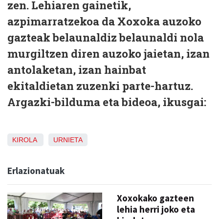
zen. Lehiaren gainetik,
azpimarratzekoa da Xoxoka auzoko
gazteak belaunaldiz belaunaldi nola
murgiltzen diren auzoko jaietan, izan
antolaketan, izan hainbat
ekitaldietan zuzenki parte-hartuz.
Argazki-bilduma eta bideoa, ikusgai:
KIROLA
URNIETA
Erlazionatuak
Xoxokako gazteen
lehia herri joko eta