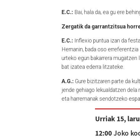
E.C.:
Bai, hala da, ea gu ere beh
Zergatik da garrantzitsua hor
E.C.:
Inflexio puntua izan da festa
Hernanin, bada oso erreferentzia 
urteko egun bakarrera mugatzen l
bat izatea ederra litzateke.
A.G.:
Gure bizitzaren parte da kul
jende gehiago lekualdatzen dela 
eta harremanak sendotzeko espazi
Urriak 15, lar
12:00
Joko ko