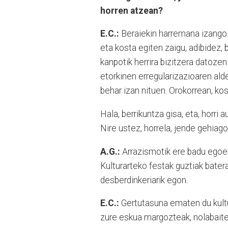
horren atzean?
E.C.:
Beraiekin harremana izango e
eta kosta egiten zaigu, adibidez, 
kanpotik herrira bizitzera datozen 
etorkinen erregularizazioaren ald
behar izan nituen. Orokorrean, kos
Hala, berrikuntza gisa, eta, horr
Nire ustez, horrela, jende gehiag
A.G.:
Arrazismotik ere badu egoera
Kulturarteko festak guztiak bater
desberdinkeriarik egon.
E.C.:
Gertutasuna ematen du kultu
zure eskua margozteak, nolabaite