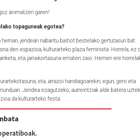
ingoz animatzen garen!
relako topaguneak egotea?
 herrian, jendeari nabaritu baitiot bestelako gertutasun bat.
ona den espazioa, kulturarteko plaza feminista. Horrela, ez 
anketa, eta jarraikortasuna ematen zaio. Hemen ere horrela
turartekotasuna, eta, arrazoi handiagoarekin, egun, gero eta
munduan. Jendea ezagutzeko, aurreiritziak alde batera uzte
oa da kulturarteko festa.
unbata
operatiboak.