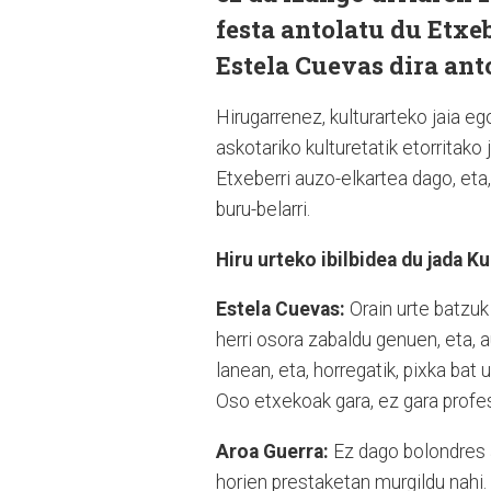
festa antolatu du Etxe
Estela Cuevas dira ant
Hirugarrenez, kulturarteko jaia eg
askotariko kulturetatik etorritako
Etxeberri auzo-elkartea dago, eta
buru-belarri.
Hiru urteko ibilbidea du jada K
Estela Cuevas:
Orain urte batzuk
herri osora zabaldu genuen, eta, 
lanean, eta, horregatik, pixka bat 
Oso etxekoak gara, ez gara profe
Aroa Guerra:
Ez dago bolondres as
horien prestaketan murgildu nahi. 