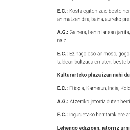
E.C.:
Kosta egiten zaie beste her
animatzen dira, baina, aurreko pr
A.G.:
Gainera, behin lanean jarrita
naiz.
E.C.:
Ez nago oso animoso; gogoa 
taldeari bultzada ematen; beste 
Kulturarteko plaza izan nahi du
E.C.:
Etiopia, Kamerun, India, Kol
A.G.:
Atzerriko jatorria duten herr
E.C.:
Inguruetako herritarak ere a
Lehengo edizioan, jatorriz urn