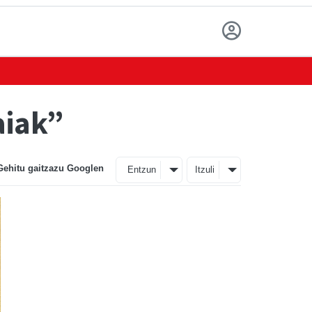
aiak”
Gehitu gaitzazu Googlen
Entzun
Itzuli