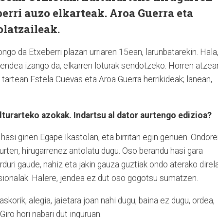
berri auzo elkarteak. Aroa Guerra eta
olatzaileak.
ongo da Etxeberri plazan urriaren 15ean, larunbatarekin. Hala
 jendea izango da, elkarren loturak sendotzeko. Horren atzea
, tartean Estela Cuevas eta Aroa Guerra herrikideak; lanean,
ulturarteko azokak. Indartsu al dator aurtengo edizioa?
 hasi ginen Egape Ikastolan, eta birritan egin genuen. Ondore
aurten, hirugarrenez antolatu dugu. Oso berandu hasi gara
urduri gaude, nahiz eta jakin gauza guztiak ondo aterako direla
sionalak. Halere, jendea ez dut oso gogotsu sumatzen.
korik, alegia, jaietara joan nahi dugu, baina ez dugu, ordea,
Giro hori nabari dut inguruan.