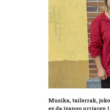
Musika, tailerrak, jo
ez da izango urriaren 