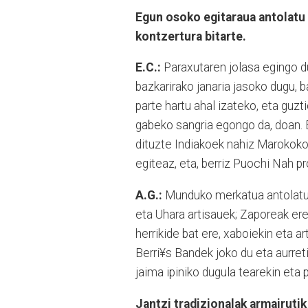
Egun osoko egitaraua antolatu 
kontzertura bitarte.
E.C.:
Paraxutaren jolasa egingo du
bazkarirako janaria jasoko dugu, b
parte hartu ahal izateko, eta guzt
gabeko sangria egongo da, doan. B
dituzte Indiakoek nahiz Marokokoek
egiteaz, eta, berriz Puochi Nah pr
A.G.:
Munduko merkatua antolatu d
eta Uhara artisauek; Zaporeak ere
herrikide bat ere, xaboiekin eta a
Berri¥s Bandek joko du eta aurret
jaima ipiniko dugula tearekin eta 
Jantzi tradizionalak armairutik