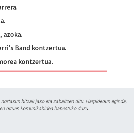
rrera.
a.
, azoka.
rri's Band kontzertua.
orea kontzertua.
ortasun hitzak jaso eta zabaltzen ditu. Harpidedun eginda,
tzen dituen komunikabidea babestuko duzu.