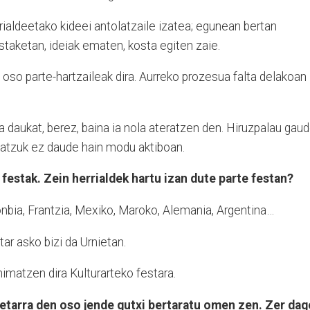
rialdeetako kideei antolatzaile izatea; egunean bertan
estaketan, ideiak ematen, kosta egiten zaie.
, oso parte-hartzaileak dira. Aurreko prozesua falta delakoan
daukat, berez, baina ia nola ateratzen den. Hiruzpalau gau
batzuk ez daude hain modu aktiboan.
 festak. Zein herrialdek hartu izan dute parte festan?
onbia, Frantzia, Mexiko, Maroko, Alemania, Argentina…
itar asko bizi da Urnietan.
nimatzen dira Kulturarteko festara.
ietarra den oso jende gutxi bertaratu omen zen. Zer dag