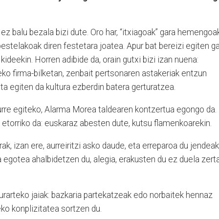
z balu bezala bizi dute. Oro har, “itxiagoak” gara hemengoak
bestelakoak diren festetara joatea. Apur bat bereizi egiten g
kideekin. Horren adibide da, orain gutxi bizi izan nuena:
eko firma-bilketan, zenbait pertsonaren astakeriak entzun
ta egiten da kultura ezberdin batera gerturatzea.
i aurre egiteko, Alarma Morea taldearen kontzertua egongo da.
o etorriko da: euskaraz abesten dute, kutsu flamenkoarekin.
k, izan ere, aurreiritzi asko daude, eta erreparoa du jendeak
a egotea ahalbidetzen du, alegia, erakusten du ez duela zert
rarteko jaiak: bazkaria partekatzeak edo norbaitek hennaz
ko konplizitatea sortzen du.