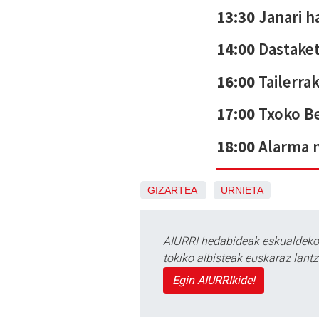
13:30
Janari ha
14:00
Dastaket
16:00
Tailerrak
17:00
Txoko Be
18:00
Alarma m
GIZARTEA
URNIETA
AIURRI hedabideak eskualdeko n
tokiko albisteak euskaraz lan
Egin AIURRIkide!