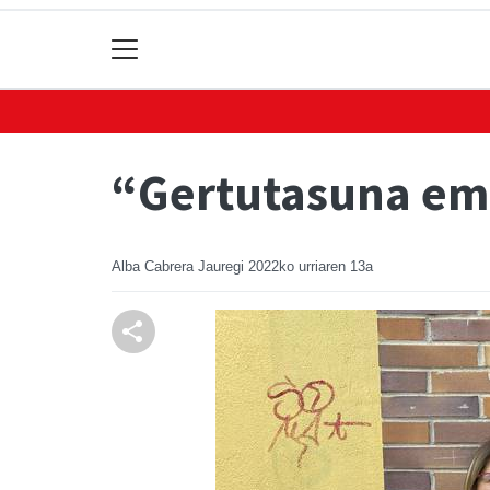
“Gertutasuna ema
Alba Cabrera Jauregi
2022ko urriaren 13a