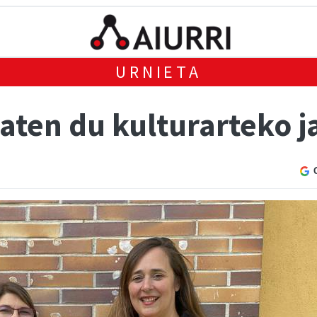
URNIETA
ten du kulturarteko j