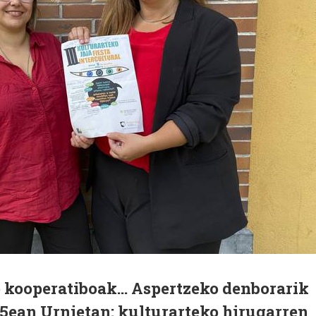
ko kooperatiboak… Aspertzeko denborarik
15ean Urnietan: kulturarteko hirugarren