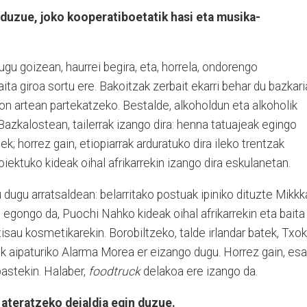
duzue, joko kooperatiboetatik hasi eta musika-
gu goizean, haurrei begira, eta, horrela, ondorengo
aita giroa sortu ere. Bakoitzak zerbait ekarri behar du bazkar
ion artean partekatzeko. Bestalde, alkoholdun eta alkoholik
azkalostean, tailerrak izango dira: henna tatuajeak egingo
; horrez gain, etiopiarrak arduratuko dira ileko trentzak
oiektuko kideak oihal afrikarrekin izango dira eskulanetan.
ugu arratsaldean: belarritako postuak ipiniko dituzte Mikkk
 egongo da, Puochi Nahko kideak oihal afrikarrekin eta baita
rtisau kosmetikarekin. Borobiltzeko, talde irlandar batek, Txo
ik aipaturiko Alarma Morea er eizango dugu. Horrez gain, es
pastekin. Halaber,
foodtruck
delakoa ere izango da.
 ateratzeko deialdia egin duzue.