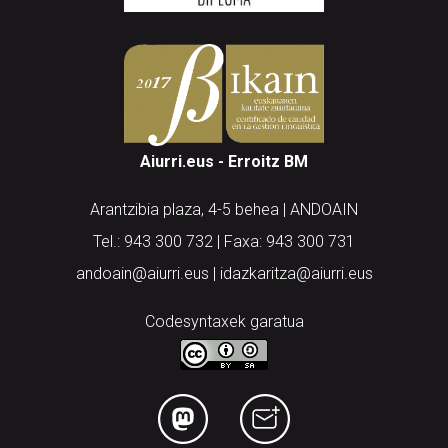
Aiurri.eus - Erroitz BM
Arantzibia plaza, 4-5 behea | ANDOAIN
Tel.: 943 300 732 | Faxa: 943 300 731
andoain@aiurri.eus | idazkaritza@aiurri.eus
Codesyntaxek garatua