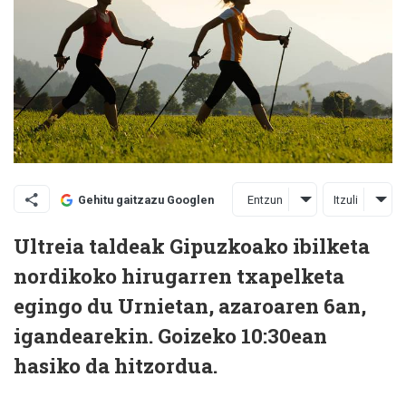
Entzun
Itzuli
Gehitu gaitzazu Googlen
Ultreia taldeak Gipuzkoako ibilketa
nordikoko hirugarren txapelketa
egingo du Urnietan, azaroaren 6an,
igandearekin. Goizeko 10:30ean
hasiko da hitzordua.