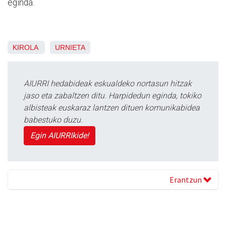
eginda.
KIROLA
URNIETA
AIURRI hedabideak eskualdeko nortasun hitzak
jaso eta zabaltzen ditu. Harpidedun eginda, tokiko
albisteak euskaraz lantzen dituen komunikabidea
babestuko duzu.
Egin AIURRIkide!
Erantzun