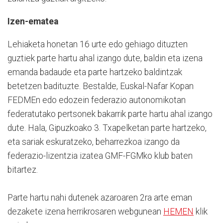
Izen-ematea
Lehiaketa honetan 16 urte edo gehiago dituzten
guztiek parte hartu ahal izango dute, baldin eta izena
emanda badaude eta parte hartzeko baldintzak
betetzen badituzte. Bestalde, Euskal-Nafar Kopan
FEDMEn edo edozein federazio autonomikotan
federatutako pertsonek bakarrik parte hartu ahal izango
dute. Hala, Gipuzkoako 3. Txapelketan parte hartzeko,
eta sariak eskuratzeko, beharrezkoa izango da
federazio-lizentzia izatea GMF-FGMko klub baten
bitartez.
Parte hartu nahi dutenek azaroaren 2ra arte eman
dezakete izena herrikrosaren webgunean
HEMEN
klik