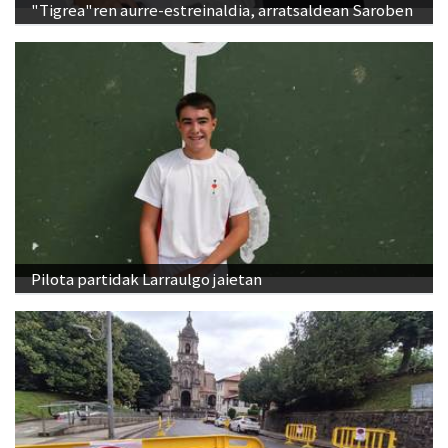
"Tigrea"ren aurre-estreinaldia, arratsaldean Saroben
Pilota partidak Larraulgo jaietan