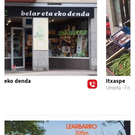
Previous
Next
Itxaspe
Urnieta
- Frutategiak