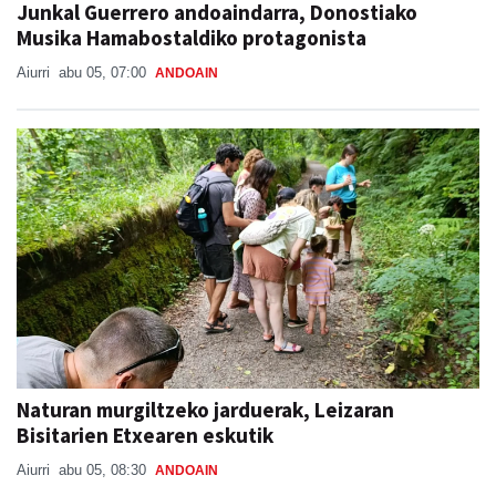
Junkal Guerrero andoaindarra, Donostiako
Musika Hamabostaldiko protagonista
Aiurri
abu 05, 07:00
ANDOAIN
Naturan murgiltzeko jarduerak, Leizaran
Bisitarien Etxearen eskutik
Aiurri
abu 05, 08:30
ANDOAIN