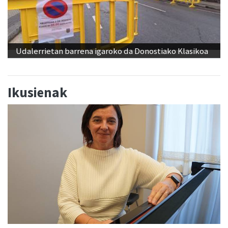
Udalerrietan barrena igaroko da Donostiako Klasikoa
Ikusienak