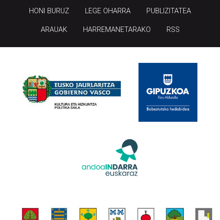
HONI BURUZ
LEGE OHARRA
PUBLIZITATEA
ARAUAK
HARREMANETARAKO
RSS