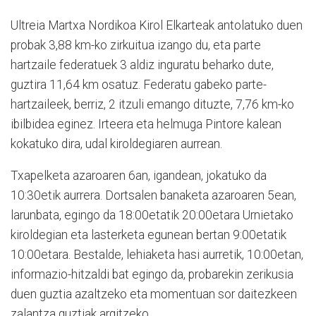
Ultreia Martxa Nordikoa Kirol Elkarteak antolatuko duen
probak 3,88 km-ko zirkuitua izango du, eta parte
hartzaile federatuek 3 aldiz inguratu beharko dute,
guztira 11,64 km osatuz. Federatu gabeko parte-
hartzaileek, berriz, 2 itzuli emango dituzte, 7,76 km-ko
ibilbidea eginez. Irteera eta helmuga Pintore kalean
kokatuko dira, udal kiroldegiaren aurrean.
Txapelketa azaroaren 6an, igandean, jokatuko da
10:30etik aurrera. Dortsalen banaketa azaroaren 5ean,
larunbata, egingo da 18:00etatik 20:00etara Urnietako
kiroldegian eta lasterketa egunean bertan 9:00etatik
10:00etara. Bestalde, lehiaketa hasi aurretik, 10:00etan,
informazio-hitzaldi bat egingo da, probarekin zerikusia
duen guztia azaltzeko eta momentuan sor daitezkeen
zalantza guztiak argitzeko.